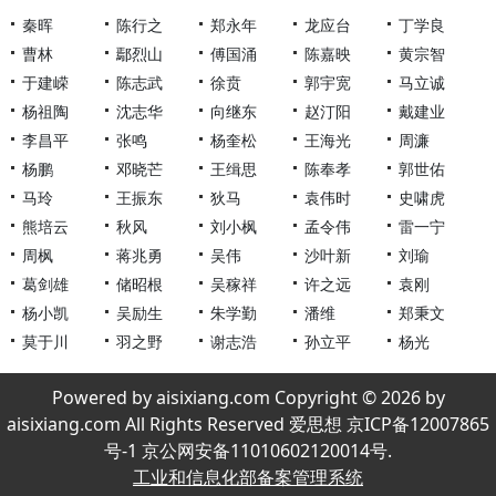
秦晖
陈行之
郑永年
龙应台
丁学良
曹林
鄢烈山
傅国涌
陈嘉映
黄宗智
于建嵘
陈志武
徐贲
郭宇宽
马立诚
杨祖陶
沈志华
向继东
赵汀阳
戴建业
李昌平
张鸣
杨奎松
王海光
周濂
杨鹏
邓晓芒
王缉思
陈奉孝
郭世佑
马玲
王振东
狄马
袁伟时
史啸虎
熊培云
秋风
刘小枫
孟令伟
雷一宁
周枫
蒋兆勇
吴伟
沙叶新
刘瑜
葛剑雄
储昭根
吴稼祥
许之远
袁刚
杨小凯
吴励生
朱学勤
潘维
郑秉文
莫于川
羽之野
谢志浩
孙立平
杨光
Powered by aisixiang.com Copyright © 2026 by
aisixiang.com All Rights Reserved 爱思想 京ICP备12007865
号-1 京公网安备11010602120014号.
工业和信息化部备案管理系统