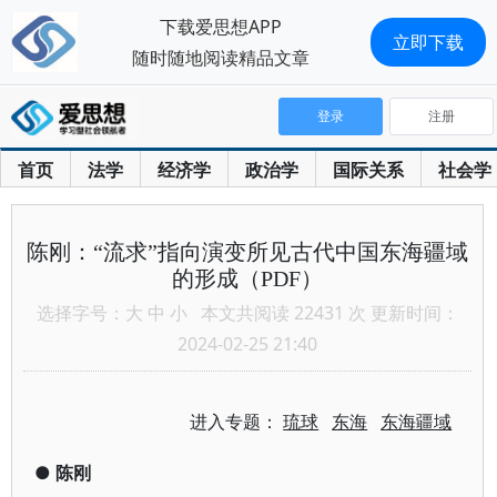
下载爱思想APP
立即下载
随时随地阅读精品文章
登录
注册
首页
法学
经济学
政治学
国际关系
社会学
陈刚：“流求”指向演变所见古代中国东海疆域
的形成（PDF）
选择字号：
大
中
小
本文共阅读 22431 次 更新时间：
2024-02-25 21:40
进入专题：
琉球
东海
东海疆域
●
陈刚