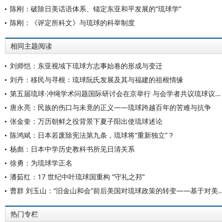
陈刚：破除日美话语体系、锚定东亚和平发展的“琉球学”
陈刚：《评定所科文》与琉球的科举制度
相同主题阅读
刘师恺：东亚视域下琉球方志事始卷的形成与变迁
刘丹：移民与寻根：琉球阮氏发展及其与福建的祖根情缘
第五届琉球·冲绳学术问题国际研讨会在京举行 与会学者共议琉球议题守护东亚和平
唐永亮：民族的伤口与未竟的正义——琉球跨越百年的苦难与抗争
张金奎：万历朝鲜之役背景下夏子阳出使琉球述论
陈鸿斌：日本若废除宪法第九条，琉球将“重新独立”？
杨彪：日本中学历史教科书所见日清关系
徐勇：为琉球学正名
潘茹红：17 世纪中叶琉球国重构 “守礼之邦”
曹群 刘玉山：“旧金山和会”前后美国对琉球政策的转变——基
热门专栏