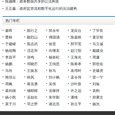
陈越峰：政务数据共享的公法构造
王正鑫：政府监管流程数字化运行的法治建构
热门专栏
秦晖
陈行之
郑永年
龙应台
丁学良
曹林
鄢烈山
傅国涌
陈嘉映
黄宗智
于建嵘
陈志武
徐贲
郭宇宽
马立诚
杨祖陶
沈志华
向继东
赵汀阳
戴建业
李昌平
张鸣
杨奎松
王海光
周濂
杨鹏
邓晓芒
王缉思
陈奉孝
郭世佑
马玲
王振东
狄马
袁伟时
史啸虎
熊培云
秋风
刘小枫
孟令伟
雷一宁
周枫
蒋兆勇
吴伟
沙叶新
刘瑜
葛剑雄
储昭根
吴稼祥
许之远
袁刚
杨小凯
吴励生
朱学勤
潘维
郑秉文
莫于川
羽之野
谢志浩
孙立平
杨光