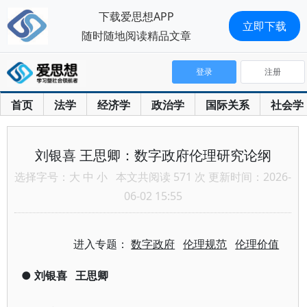
下载爱思想APP
立即下载
随时随地阅读精品文章
登录
注册
首页
法学
经济学
政治学
国际关系
社会学
刘银喜 王思卿：数字政府伦理研究论纲
选择字号：
大
中
小
本文共阅读 571 次 更新时间：2026-
06-02 15:55
进入专题：
数字政府
伦理规范
伦理价值
●
刘银喜
王思卿