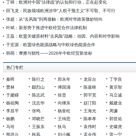
丁铎：欧洲对中国“法律战”的认知和行动，正在起变化
田飞龙：民族领域欧洲涉华“人权干预主义”不可取、不可行
张超：从“去风险”到再接触：欧洲对华政策微妙转向
叶斌：新形势下推进中欧经贸合作法律机制
王磊：欧盟关键原材料“去风险”战略：动因、内容和对华影响
于宏源：欧盟绿色能源战略与中欧绿色能源合作
韩萌：摩擦与韧性——2026年中欧经贸新坐标
热门专栏
秦晖
陈行之
郑永年
龙应台
丁学良
曹林
鄢烈山
傅国涌
陈嘉映
黄宗智
于建嵘
陈志武
徐贲
郭宇宽
马立诚
杨祖陶
沈志华
向继东
赵汀阳
戴建业
李昌平
张鸣
杨奎松
王海光
周濂
杨鹏
邓晓芒
王缉思
陈奉孝
郭世佑
马玲
王振东
狄马
袁伟时
史啸虎
熊培云
秋风
刘小枫
孟令伟
雷一宁