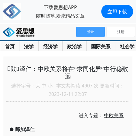
下载爱思想APP
立即下载
随时随地阅读精品文章
登录
注册
首页
法学
经济学
政治学
国际关系
社会学
郎加泽仁：中欧关系将在“求同化异”中行稳致
远
选择字号：
大
中
小
本文共阅读 4907 次 更新时间：
2023-12-11 22:07
进入专题：
中欧关系
●
郎加泽仁