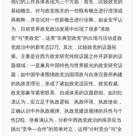
他们的工作具体表现为三个方面：首先，比较政党的
基础概念。对与政党相关的一些既有概念进行澄清或
再阐释，并尝试对一些新概念进行诠释。如金安平认
为，目前世界政党政治发展中出现了很多“准政
党”与“类政党”，这类“非典型政党”的出现与活动是政
党政治中的新常态[27]。其次，比较政党的议题拓
展。主要是在西方政党研究传统议题之外开辟新的议
题领域：一是兼具中国特色与世界眼光的政党研究议
题，如中国学者围绕政党治国理政与自身完善所构建
的执政党理论，形成了诸如政党适应性、政党权威、
政党形象等紧密联系、自成体系的议题群组。如刘红
凛认为，应立足于执政逻辑、执政环境、执政使命，
正确认识中外执政规律、执政党建设规律的共性与个
性[28]。张春满认为，分析中西政党政治的殊异应当
跳出“竞争—合作”的简单对立，运用“分时竞合”与“全