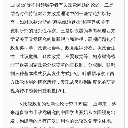
Lukács)等不同领域学者有关政党问题的论述。二是
结合时代特征对西方政党理论中的一些结论加以扬
弃，如对米歇尔斯的“寡头统治铁律”和亨廷顿关于一
党制研究的批判性考察。三是以议题为导向梳理西方
学界关于政党研究的最新观点和路径，高频问题包括
政党类型学、政党社会学、政党组织分权、执政合法
性、共识危机、疑欧政党、左翼政党等。如岑树海梳
理了欧美国家政党分权变革的集权制、分权制、联邦
制三种基本模式及其发生方式[25]。叶麒麟考察了西
方政党体制的研究历程，发现从类型到制度化的研究
视角转移趋势日益明显[26]。
5.比较政党的创新理论研究(199篇)。近年来，越
来越多致力于政党研究的中国学者开始从本国视角出
发，构建新的具有广泛适用性的比较政党理论体系。