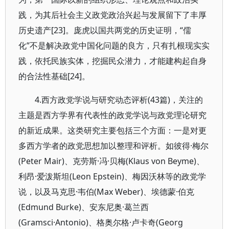
践，为其后社会主义政党政治兴起与发展留下了丰厚
历史遗产[23]。庞虎以国共两党的历史证明，“儒
化”不是解决政党中国化问题的良方，只有扎根现实实
践，依托民族实体，挖掘民众潜力，才能建构起自身
的合法性基础[24]。
4.西方政党学说与研究动态评析(43篇)，关注的
主题是西方学界有代表性的政党学说与政党理论研究
的新近成果。这类研究主要包括三个方面：一是对更
多西方学者的政党思想加以整理和评析。如彼得·梅尔
(Peter Mair)、克劳斯·冯·贝梅(Klaus von Beyme)、
利昂·爱泼斯坦(Leon Epstein)、梅因沃林等的政党学
说，以及马克思·韦伯(Max Weber)、埃德蒙·伯克
(Edmund Burke)、安东尼奥·葛兰西
(Gramsci·Antonio)、格奥尔格·卢卡奇(Georg