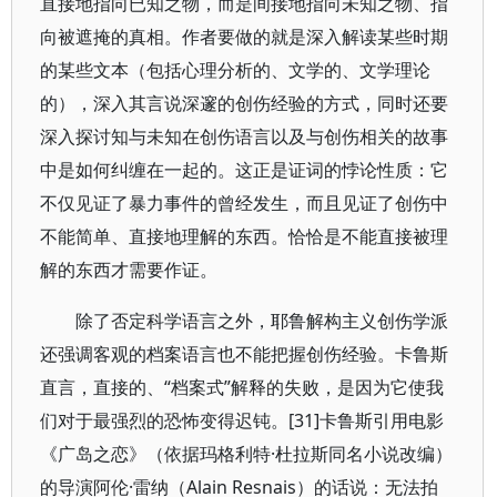
直接地指向已知之物，而是间接地指向未知之物、指
向被遮掩的真相。作者要做的就是深入解读某些时期
的某些文本（包括心理分析的、文学的、文学理论
的），深入其言说深邃的创伤经验的方式，同时还要
深入探讨知与未知在创伤语言以及与创伤相关的故事
中是如何纠缠在一起的。这正是证词的悖论性质：它
不仅见证了暴力事件的曾经发生，而且见证了创伤中
不能简单、直接地理解的东西。恰恰是不能直接被理
解的东西才需要作证。
除了否定科学语言之外，耶鲁解构主义创伤学派
还强调客观的档案语言也不能把握创伤经验。卡鲁斯
直言，直接的、“档案式”解释的失败，是因为它使我
们对于最强烈的恐怖变得迟钝。[31]卡鲁斯引用电影
《广岛之恋》（依据玛格利特·杜拉斯同名小说改编）
的导演阿伦·雷纳（Alain Resnais）的话说：无法拍