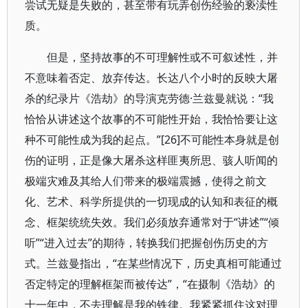
尝试无疑是失败的，甚至带有玩弄创伤经验的亵渎性
质。
但是，坚持故事的不可理解性或不可叙述性，并
不意味着否定、放弃传达。长达八个小时的反映大屠
杀的纪录片《浩劫》的导演克劳德·兰兹曼就说：“我
恰恰从讲述这个故事的不可能性开始，我恰恰要让这
种不可能性成为我的起点。”[26]不可能性本身就是创
伤的证明，正是像大屠杀这样匪夷所思、骇人听闻的
极端灾难及其给人们带来的极端震撼，使得之前文
化、艺术、科学所提供的一切现成的认知和表征的概
念、框架统统失效。我们必须放弃通常对于“讲述”“倾
听”“进入过去”的期待，转换我们把握创伤历史的方
式。兰兹曼指出，“在某些情况下，历史真相可能通过
否定特定的理解框架而被传达”，“在摄制《浩劫》的
十一年中，不去理解是我的铁律。我紧紧抓住这对理