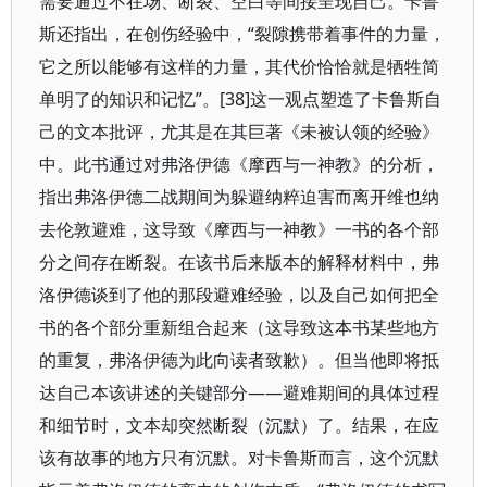
需要通过不在场、断裂、空白等间接呈现自己。卡鲁
斯还指出，在创伤经验中，“裂隙携带着事件的力量，
它之所以能够有这样的力量，其代价恰恰就是牺牲简
单明了的知识和记忆”。[38]这一观点塑造了卡鲁斯自
己的文本批评，尤其是在其巨著《未被认领的经验》
中。此书通过对弗洛伊德《摩西与一神教》的分析，
指出弗洛伊德二战期间为躲避纳粹迫害而离开维也纳
去伦敦避难，这导致《摩西与一神教》一书的各个部
分之间存在断裂。在该书后来版本的解释材料中，弗
洛伊德谈到了他的那段避难经验，以及自己如何把全
书的各个部分重新组合起来（这导致这本书某些地方
的重复，弗洛伊德为此向读者致歉）。但当他即将抵
达自己本该讲述的关键部分——避难期间的具体过程
和细节时，文本却突然断裂（沉默）了。结果，在应
该有故事的地方只有沉默。对卡鲁斯而言，这个沉默