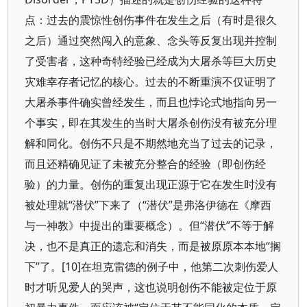
点：过去的震惊性创伤事件在发生之后（有时是很久
之后）通过突然闯入的意象、念头等反复出现并控制
了受害者，这种奇特经验已经成为大屠杀等巨大历史
灾难幸存者记忆的核心。过去的不断重演不仅证明了
大屠杀事件确实曾经发生，而且也悖论式地指向另一
个事实，即在其发生的当时大屠杀创伤没有被充分理
解和同化。创伤不只是不期然地充当了过去的记录，
而且还精确见证了未被充分整合的经验（即创伤经
验）的力量。创伤的重复出现正源于它在发生时没有
被处理就“潜伏”下来了（“潜伏”是弗洛伊德在《摩西
与一神教》中提出的重要概念）。但“潜伏”不等于解
决，也不是真正的遗忘和消失，而是被原原本本地“搁
下”了。[10]在坦克雷德的例子中，他第二次刺伤爱人
时才听见爱人的哭声，这也说明创伤不能被定位于原