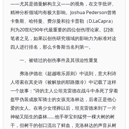
——尤其是德曼解构主义——的视角，在文学批评、
精神分析领域均有极大影响。Joshua Pederson曾将
卡鲁斯、哈特曼、费尔曼和拉卡普勒（D.LaCapra）
列为20世纪90年代最重要的四位创伤理论家。[2]依
笔者之见，如果以创伤研究领域的影响力为标准对这
四人进行排名，那么卡鲁斯当名列第一。
一、被错过的创伤事件及其强迫性重复
弗洛伊德在《超越唯乐原则》中说到，意大利诗
人塔索在其史诗《被解放的耶路撒冷》中记载了这样
一个故事：“诗的主人公坦克雷德在战斗中杀死了穿着
盔甲伪装成敌军骑士的女孩克洛林达，后者正是他心
爱的女人。在将少女埋葬以后，坦克雷德来到了一片
神秘又陌生的森林……他手举宝剑猛劈一棵大树的树
干，但树干的创口流出了鲜血，克洛林达的声音从树