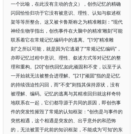
一个比喻，在此没有主动的含义），创伤记忆的精确
闪回恰恰归功于它没有被意识、理性、认知与叙述框
架等等所整合。这又被卡鲁斯称之为精准雕刻：“现代
神经生物学指出，创伤事件在大脑中的精准‘雕刻’可能
联系着它在常规记忆编码中的逃离。”[19]“精准雕
刻”之所以可能，就是因为它逃避了“常规记忆编码”，
亦即记忆过程中意识、理性、叙述方式等对记忆的整
理和重构。[20]“创伤回忆如此顽固和不变，以至于从
一开始就无法被整合进理解。”[21]“顽固”指的是记忆
的持续强迫性闪回，而“不变”则指其保持原状，没有
被理解、编码。记忆的逃离与其精准回归就这样奇特
地联系在一起，它们都导源于共同的原因，即创伤事
件的突发性摧毁了常规的认知框架：“创伤是与事件的
突然相遇，这个相遇是突发的、出乎意外的和恐怖
的，无法被置于此前的知识框架，不能成为‘可知’的东