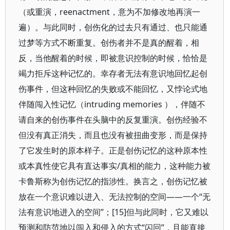
（或重演，reenactment，意为不加修改地再演一
遍）。与此同时，创伤化的过去只有通过、也只能通
过梦等方式不断重复。创伤者并不是真的醒着，相
反，当他醒着的时候，即被意识控制的时候，恰恰是
竭力拒斥这种记忆的。幸存者无法有意识地回忆起创
伤事件，但这种回忆的失败或不能回忆，又悖论式地
伴随闯入性记忆（intruding memories ），伴随不
请自来的创伤事件在头脑中的反复重演。创伤经验不
但没有真正消失，而且也没有被扭曲变形，而是保持
了它发生时的原本样子。正是创伤记忆的这种原本性
或本真性使它具有直达事实/真相的能力，这种能力被
卡鲁斯称为创伤记忆的指涉性。换言之，创伤记忆被
放在一个意识难以进入、无法控制的空间——一个“无
法有意识地进入的空间”；[15]但与此同时，它又难以
预测和防范地以闯入和侵入的方式“闪回”，且能直接