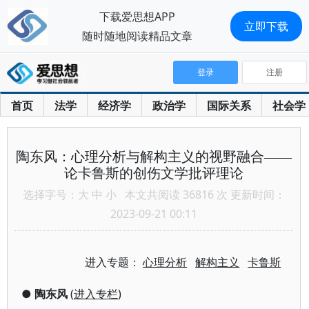
下载爱思想APP
立即下载
随时随地阅读精品文章
登录
注册
首页
法学
经济学
政治学
国际关系
社会学
陶东风：心理分析与解构主义的视野融合——
论卡鲁斯的创伤文学批评理论
选择字号：
大
中
小
本文共阅读 36816 次 更新时间：
2023-09-21 00:11
进入专题：
心理分析
解构主义
卡鲁斯
●
陶东风
(
进入专栏
)