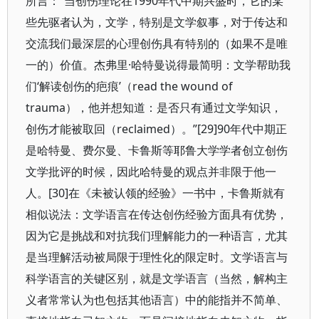
所言：“当创伤理论在1990年代中期兴盛时，它的某
些先驱者认为，文学，特别是文学叙事，对于传达和
交流我们最深层的心理创伤具有特别的（如果不是唯
一的）价值。杰弗里·哈特曼说得最简明：文学帮助我
们‘解读创伤的疤痕’（read the wound of
trauma），他并想知道：是否只有通过文学知识，
创伤才能被取回（reclaimed）。”[29]90年代中期正
是哈特曼、费尔曼、卡鲁斯等耶鲁大学学者创立创伤
文学批评的时候，因此哈特曼的观点并非限于他一
人。[30]在《未被认领的经验》一书中，卡鲁斯就有
相似说法：文学语言在传达创伤经验方面具有优势，
因为它是挑战和对抗我们理解能力的一种语言，尤其
是当理解活动被局限于理性化的限定时。文学语言与
科学语言的关键区别，就是文学语言（当然，解构主
义者常常认为也包括其他语言）中的能指并不简单、