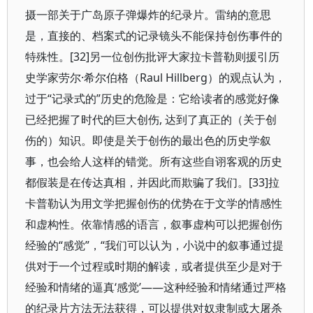
摄一部关于广岛原子弹爆炸的纪录片。雷纳的意思
是，直接的、档案式的记录镜头不能保持创伤事件的
特殊性。[32]另一位创伤批评大家拉卡普勒则援引历
史学家劳尔·希尔伯格（Raul Hillberg）的观点认为，
过于“记录式的”历史的危险是：它给读者的感觉好像
已经把握了时代的巨大创伤, 达到了真正的（关于创
伤的）知识。即使是关于创伤的最出色的历史学叙
事，也会给人这样的错觉。所有这些自诩客观的历史
都假装是在传达真相，并因此而欺骗了我们。[33]拉
卡普勒认为用文学把握创伤的优势在于文学的情感性
和虚构性。依靠情感的语言，叙事虚构可以把握创伤
经验的“感觉”，“我们可以认为，小说中的叙事通过提
供对于一个过程或时期的解读，或者提供至少是对于
经验和情绪的逼真‘感觉’——这种经验和情绪通过严格
的纪录片方法无法获得，可以提供对奴隶制或大屠杀