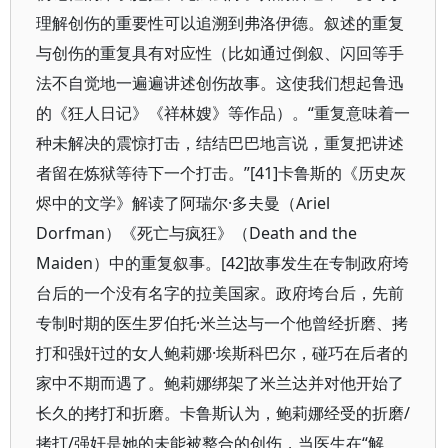
理解创伤的重要性可以追溯到弗洛伊德。叙述的重复
与创伤的重复具有对应性（比如通过倒叙、闪回等手
法不自觉地一遍遍讲述创伤故事。这使我们想起鲁迅
的《狂人日记》《祥林嫂》等作品）。“重复意味着一
种未解决的震惊打击，结结巴巴地言说，重复把讲述
者留在炼狱等待下一个打击。”[41]卡鲁斯的《历史灰
烬中的文学》解读了阿瑞尔·多夫曼（Ariel
Dorfman）《死亡与疯狂》（Death and the
Maiden）中的重复叙事。[42]故事发生在专制政府垮
台后的一个没有名字的拉美国家。政府垮台后，先前
专制时期的医生罗伯托·米兰达与一个他曾经折磨、拷
打和强奸过的女人鲍莉娜·埃斯科巴尔，碰巧在后者的
家中不期而遇了。鲍莉娜绑架了米兰达并对他开始了
长久的拷打和折磨。卡鲁斯认为，鲍莉娜经受的折磨/
拷打/强奸是她的未能被整合的创伤，当医生在“解