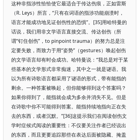
这种非指涉性恰恰使它最适合于传达伤痕，正如雷斯
（R. Leys）所言，“只有在词语的指涉功能崩溃时，
语言才能成功地见证创伤性的恐惧”。[35]用哈特曼的
话说，我们用非文学语言直接交流、传达创伤（所
谓“钉住创伤”，to pinpoint trauma）的努力总是注
定要失败，而致力于用“姿势”（gestures）唤起创伤
的文学语言却有时会成功。哈特曼说：“我总是对于某
些基本的文学形式非常痴迷，其中之一就是谜语。我
以为所有诗歌语言都采用了谜语的形式，带有能指的
剩余。一种答案被唤起，但你能够得到这个答案吗？
如果你得到了，能指就会成为多余并消失不见。但是
在诗歌中你不可能得到答案。能指持续地指向正在失
去的东西，或者沉默。”[36]这提示我们在阅读创伤文
学时症候式阅读的重要性：不仅要关注作者已经说出
的东西，而且更要追踪那些在表达后面被隐藏、掩盖