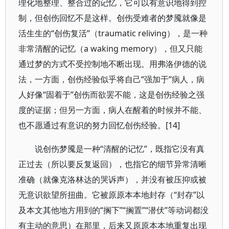
理化地整理、整合过的记忆，它可以有意识地得到控
制，但创伤回忆不是这样。创伤受难者的梦魇就像是
活生生的“创伤复活”（traumatic reliving），是一种
非常清醒的记忆（a waking memory），但又只能
通过梦的方式不受控制地不断出现。用弗洛伊德的说
法，一方面，创伤经验似乎将自己“强加于”病人，病
人好像“固着于”创伤而欲罢不能，这是创伤经验之强
度的证据；但另一方面，病人在醒着的时候并不能、
也不愿通过有意识的努力回忆创伤经验。[14]
说创伤梦魇是一种“清醒的记忆”，既指它没有真
正过去（所以要反复返回），也指它的细节异常清晰
准确（就像克洛林达的哭诉声），并没有被压抑或被
无意识欲望所扭曲。它被原原本本地封存（“封存”以
及本文其他地方用到的“搁下”“搁置”“潜伏”等动词都没
有主动的意思）在那里，后来又原原本本地重复出现