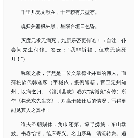
千里几无文献在，十年赖有典型存。
魂归关塞枫林黑，星陨台垣日色昏。
灭度元求无病死，九原乐否更何论！（自注：仆
尝问先生何修。答云：“我非祈福，但求无病死
耳！”）
称颂之极，俨然是一位文章德业并重的伟人。而
蒲松龄代韩逢庥（字樾依，援例通籍，官至定州知
州，以病乞归。《淄川县志》卷六“续循良”有传）所
作《祭念东先生文》，对高珩致仕后的情况，写得更
能见其人之真相：
迨夫圣朝赐休，角巾还第。绿野携觞，东山载
妓。书卷怡情，笔床寄兴。名山系马，清流转鹢。遍