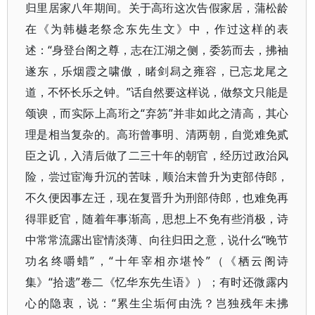
归里居家八年期间。关于高珩这次告假家居，蒲松龄
在《为韩樾老祭念东先生文》中，作过这样的表
述：“身登台阁之尊，志在江湖之侧，委笏而去，拂袖
遂东，乐烟霞之啸傲，睹剑舄之雍容，已忘龙尾之
道，不怀长乐之钟。”话自然要这样说，做祭文只能是
颂谀，而实际上高珩之“弃笏”并非如此之清高，其心
理是相当复杂的。高珩曾事明、清两朝，自觉难免贰
臣之讥，入清后做了二三十年的朝官，经历过政治风
险，尝过宦海升沉的苦味，顺治末曾升为吏部侍郎，
不久便因事左迁，现在复晋升为刑部侍郎，也难免再
得罪贬官，随着年事渐高，思想上不免有些消极，诗
中常常流露出宦情淡薄、向往归田之意，说什么“晚节
功名终嚼蜡”，“十年宰相亦堪怜”（《栖云阁诗
集》“拾遗”卷二《忆华东先生语》）；有时还微露内
心的隐衷，说：“累生尘垢何由洗？岂独残年未拂