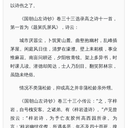
以诗伤之了。
《国朝山左诗钞》卷三十三选录高之诗十一首，
第一首为《题舅氏屏风》，诗云：
城市厌嚣尘，卜筑黉山麓。曲壑抱幽村，乱峰插
茅屋。闲庭风日佳，清梦在濠濮。壁上耒耜横，事业
惟麻菽。南亩问耕还，夕阳牧青犊。架上多异书，时
时课儿读。潜德却闻达，士人乃刮目。翻笑郭林宗，
虽隐未绝俗。
情况不类蒲松龄，抑或高之并非蒲松龄亲外甥。
《国朝山左诗钞》卷三十三小传云：“之，字梓
岩，自号槐安客。之诸弟。有《梓岩遗诗》。”卢见曾
按云：“梓岩诗，为予亡友胶州高西园所录。为
言：‘梓岩幽忧侘傺，所遇多恶，年不及四十而死，搜