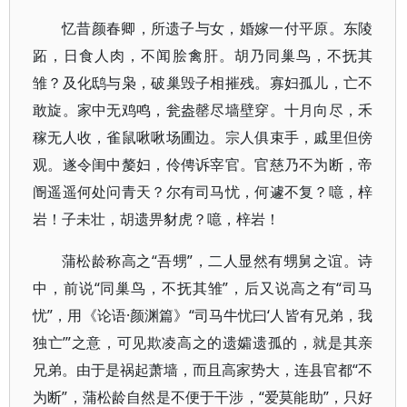
忆昔颜春卿，所遗子与女，婚嫁一付平原。东陵
跖，日食人肉，不闻脍禽肝。胡乃同巢鸟，不抚其
雏？及化鸱与枭，破巢毁子相摧残。寡妇孤儿，亡不
敢旋。家中无鸡鸣，瓮盎罄尽墙壁穿。十月向尽，禾
稼无人收，雀鼠啾啾场圃边。宗人俱束手，戚里但傍
观。遂令闺中嫠妇，伶俜诉宰官。官慈乃不为断，帝
阍遥遥何处问青天？尔有司马忧，何遽不复？噫，梓
岩！子未壮，胡遗畀豺虎？噫，梓岩！
蒲松龄称高之“吾甥”，二人显然有甥舅之谊。诗
中，前说“同巢鸟，不抚其雏”，后又说高之有“司马
忧”，用《论语·颜渊篇》“司马牛忧曰‘人皆有兄弟，我
独亡’”之意，可见欺凌高之的遗孀遗孤的，就是其亲
兄弟。由于是祸起萧墙，而且高家势大，连县官都“不
为断”，蒲松龄自然是不便于干涉，“爱莫能助”，只好