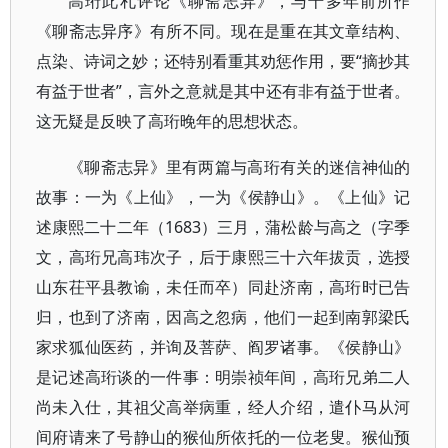
高珩此札评论《聊斋志异》，与十多年前所作
《聊斋志异序》有所不同。现在是重在其文章结构、
点染、诗词之妙；还特别看重其劝惩作用，要“摘抄其
有益于世者”，言外之意就是其中还有非有益于世者。
这无疑是反映了高珩晚年的思想状态。
《聊斋志异》里有两篇与高珩有关的迷信神仙的
故事：一为《上仙》，一为《侯静山》。《上仙》记
述康熙二十二年（1683）三月，蒲松龄与高之（字季
文，高珩兄高玮次子，后于康熙三十六年拔贡，选授
山东茌平县教谕，未任而卒）同赴济南，高珩时已告
归，也到了济南，因高之忽病，他们一起到南郭梁氏
家求狐仙医药，并询及菩萨、阎罗诸事。《侯静山》
是记述高珩谈的一件事：明崇祯年间，高珩兄弟二人
尚未入仕，其祖父高举病重，经人介绍，遣仆马从河
间府请来了号静山的猴仙所依托的一位老叟。猴仙预