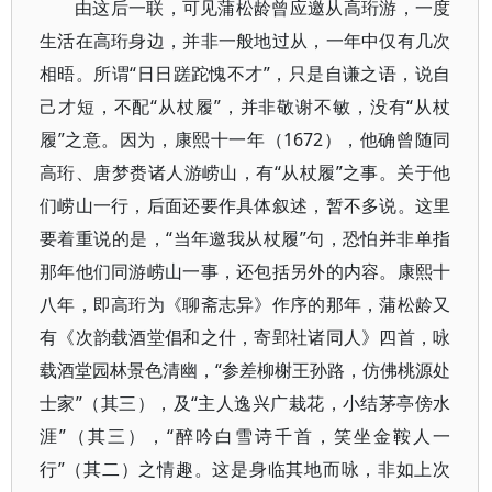
由这后一联，可见蒲松龄曾应邀从高珩游，一度
生活在高珩身边，并非一般地过从，一年中仅有几次
相晤。所谓“日日蹉跎愧不才”，只是自谦之语，说自
己才短，不配“从杖履”，并非敬谢不敏，没有“从杖
履”之意。因为，康熙十一年（1672），他确曾随同
高珩、唐梦赉诸人游崂山，有“从杖履”之事。关于他
们崂山一行，后面还要作具体叙述，暂不多说。这里
要着重说的是，“当年邀我从杖履”句，恐怕并非单指
那年他们同游崂山一事，还包括另外的内容。康熙十
八年，即高珩为《聊斋志异》作序的那年，蒲松龄又
有《次韵载酒堂倡和之什，寄郢社诸同人》四首，咏
载酒堂园林景色清幽，“参差柳榭王孙路，仿佛桃源处
士家”（其三），及“主人逸兴广栽花，小结茅亭傍水
涯”（其三），“醉吟白雪诗千首，笑坐金鞍人一
行”（其二）之情趣。这是身临其地而咏，非如上次