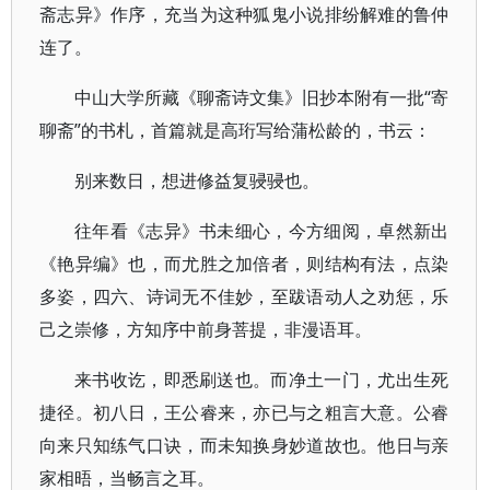
斋志异》作序，充当为这种狐鬼小说排纷解难的鲁仲
连了。
中山大学所藏《聊斋诗文集》旧抄本附有一批“寄
聊斋”的书札，首篇就是高珩写给蒲松龄的，书云：
别来数日，想进修益复骎骎也。
往年看《志异》书未细心，今方细阅，卓然新出
《艳异编》也，而尤胜之加倍者，则结构有法，点染
多姿，四六、诗词无不佳妙，至跋语动人之劝惩，乐
己之崇修，方知序中前身菩提，非漫语耳。
来书收讫，即悉刷送也。而净土一门，尤出生死
捷径。初八日，王公睿来，亦已与之粗言大意。公睿
向来只知练气口诀，而未知换身妙道故也。他日与亲
家相晤，当畅言之耳。