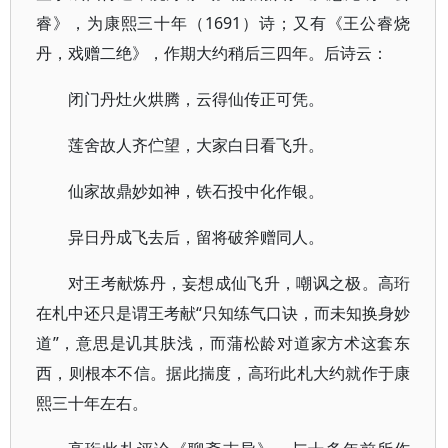
睿》，为康熙三十年（1691）诗；又有《王公睿烧
丹，戏赠二绝》，作期大约稍后三四年。后诗云：
闭门丹灶火烘腾，云得仙传正可凭。
莲舍故人齐伫望，大家白日看飞升。
仙家故鼎妙如神，铁石投中化作银。
异日丹成飞去后，留将破斧赠同人。
对王考献炼丹，妄想成仙飞升，嘲讽之极。高珩
在札中还只是谓王考献“只知练气口诀，而未知换身妙
道”，意思是讥其肤浅，而蒲松龄对道家方术这套东
西，则根本不信。据此揣度，高珩此札大约就作于康
熙三十年左右。