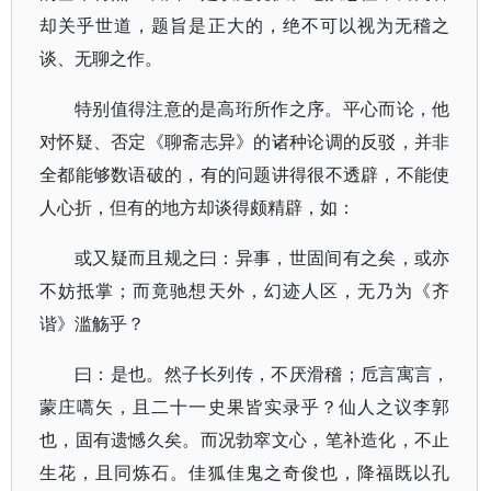
却关乎世道，题旨是正大的，绝不可以视为无稽之
谈、无聊之作。
特别值得注意的是高珩所作之序。平心而论，他
对怀疑、否定《聊斋志异》的诸种论调的反驳，并非
全都能够数语破的，有的问题讲得很不透辟，不能使
人心折，但有的地方却谈得颇精辟，如：
或又疑而且规之曰：异事，世固间有之矣，或亦
不妨抵掌；而竟驰想天外，幻迹人区，无乃为《齐
谐》滥觞乎？
曰：是也。然子长列传，不厌滑稽；卮言寓言，
蒙庄嚆矢，且二十一史果皆实录乎？仙人之议李郭
也，固有遗憾久矣。而况勃窣文心，笔补造化，不止
生花，且同炼石。佳狐佳鬼之奇俊也，降福既以孔