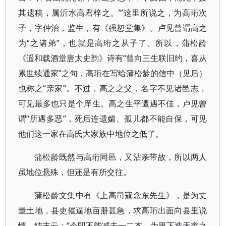
其遗稿，属沂水高君梓之。’”这里所说之，为高珩次
子，字仲治，监生，有《强恕堂集》。卢见曾谓高之
为“之诸弟”，也就是高珩之从子了。所以，蒲松龄
《遥和载酒堂唐太史韵》诗有“曾向三生联旧约，喜从
累世续通家”之句，高珩在写给蒲松龄的信中（见后）
也称之“亲家”。不过，高之之父，名字不见诸邑志，
可见最多也只是个庠生。高之生平遭遇不佳，卢见曾
谓“所遇多恶”，死后连遗孀、孤儿都不能自保，可见
他们这一家在高氏大家族中地位之低了。
蒲松龄既然与高珩同邑，又沾亲带故，所以两人
虽地位悬殊，但还是有所交往。
蒲松龄文集中有《上高司寇念东先生》，是为丈
量土地，县吏催逼地亩册甚急，求高珩出面向县里说
情。结末云：“今即不能减去一二本，为里下造无穷之