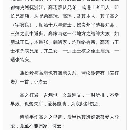
都御史巡抚浙江。高珩群从兄弟，成进士者四人，即
长兄高玮、从兄弟高琭、高玶，及其本人。其子高之
（字冀良），顺治十八年进士，授贵州平越县知县，
三藩之乱中遁归。高家与这一带地方之缙绅大族，如
新城王氏，本邑张、韩诸家，均联络有亲。高珩与王
士禛为表兄弟，其二女，一适王士禛之侄王启沆，一
适张笃庆。
蒲松龄与高珩也有姻亲关系。蒲松龄诗有《哀梓
岩》一首，小序云：
高之梓岩，吾甥也。文章道义，一时所推，不幸
早殁。孤嫠失所，爱莫能助，为哀此以伤之。
诗前半伤高之之早逝，后半伤其遗孀遗孤受人欺
凌，竟至不能归家。诗云：