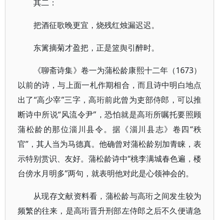
其二：
把酒征歌晚更宜，烧残红烛漏迟迟。
东篱摘菊才盈把，正是篮舆引醉时。
《聊斋诗集》卷一为蒲松龄康熙十二年（1673）
以前的诗，与上面一札作期相合，而且诗中明白地点
出了“高少宰”三字，高珩前此曾为吏部侍郎，可以推
断诗中所说“风流令尹”，恐怕就是高珩所嘱托要照顾
蒲松龄的那位淄川县令。据《淄川县志》卷四“秩
官”，其人当为马德真。他确曾对蒲松龄别加青睐，表
示特别赏识、友好。蒲松龄诗中“桃李满城春色遍，楼
台傍水月明多”两句，就表明他对此是心领神会的。
从现存文献资料看，蒲松龄与高珩之间发生较为
频繁的往来，是高珩晋升刑部左侍郎之后不久便请急