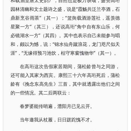
和载酒堂唐太史韵》，自然也是极力谀颂，盛赞高珩
园林清幽和文士题诗之盛，说是“霞觞共泛兰亭酒，石
鼎新烹谷雨茶”（其一）；“篮舆载酒游莲社，遥羡德
星聚一方”（其三），还说高珩“角中自有东山乐，何
必镜湖水一方”（其四）。其中也表示自己未能参与唱
和，颇以为憾，说：“锦水仙舟蹴浪花，龙门咫尺似天
涯”，“无缘得预习池饮，枯守寒窗愧物华”（其一）。
在高珩这次告假家居期间，蒲松龄曾与之同游，
还可能入其家为西宾。康熙三十六年高珩死后，蒲松
龄有《挽念东高先生》三首，其中就透露出他们之间
的一些情况。其二后两联云：
春梦婆能传哨遍，澧阳月已见云开。
当年邀我从杖履，日日蹉跎愧不才。