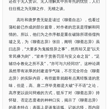
还在于无人赏识、无人理解其中所寄托的忧愤，人们
往往视之为无聊之作、无稽之谈。
高珩和唐梦赉无疑是读过《聊斋自志》，也看过
蒲松龄已作成的部分篇章，对作者的悲哀是理解和同
情的。所以，他们为之作序都是重在破除所谓俗儒拘
墟之见，为《聊斋志异》张目，阐明《聊斋志异》虽
曰志异，“大要多为鬼狐怪异之事”，然而却又是“以天
常民彝为则”，“皆本于赏善罚淫与安义命之旨”，“足
辅功令教化之所不及”，“亦可与六经同功”。这种论调
虽然带有浓厚的封建道学气味，不尽完全符合《聊斋
志异》的实际内容，有些篇章就颇有点离经叛道的意
味，但是，高、唐二序毕竟都是大破“子不语”之论，
高序更以设问辩难的方式，驳斥了对《聊斋志异》持
怀疑、否定态度者的种种口实，揭示了《聊斋志异》
的基本特点：表面上是谈鬼说狐、记妖志怪，而内容