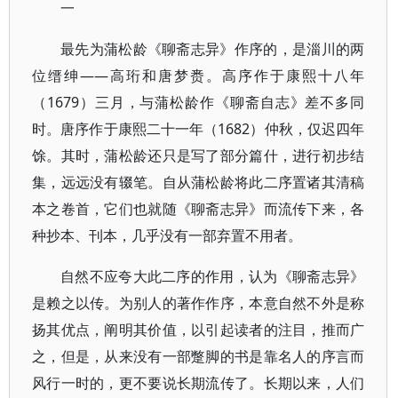
一
最先为蒲松龄《聊斋志异》作序的，是淄川的两
位缙绅——高珩和唐梦赉。高序作于康熙十八年
（1679）三月，与蒲松龄作《聊斋自志》差不多同
时。唐序作于康熙二十一年（1682）仲秋，仅迟四年
馀。其时，蒲松龄还只是写了部分篇什，进行初步结
集，远远没有辍笔。自从蒲松龄将此二序置诸其清稿
本之卷首，它们也就随《聊斋志异》而流传下来，各
种抄本、刊本，几乎没有一部弃置不用者。
自然不应夸大此二序的作用，认为《聊斋志异》
是赖之以传。为别人的著作作序，本意自然不外是称
扬其优点，阐明其价值，以引起读者的注目，推而广
之，但是，从来没有一部蹩脚的书是靠名人的序言而
风行一时的，更不要说长期流传了。长期以来，人们