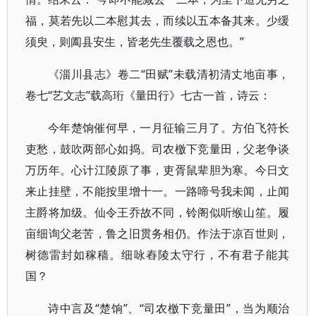
福，莫若先以二本慰其去，而续以五本备其来。少缓
须臾，则阖县安生，皆老先生覆载之恩也。”
《淄川县志》卷二“田赋”未载清初清丈地亩事，
卷七“艺文志”载高珩《量田行》七古一首，诗云：
今年楚饷催何早，一月征输三月了。方伯飞符长
吏愁，鼓吹两部心如捣。司农檄下竞量田，父老争谈
万历年。心计江陵原了事，吏胥鼠辈胆为寒。今日文
来止挂壁，不能按里增十一。一路啼号我未闻，止闻
主爵将加级。仙令王乔故不同，铃阁似听缑山笙。履
亩细询父老苦，鲁之旧贯务相仍。作法于凉百世则，
树德雷封如稼穑。细咏舂陵太守行，不有君子能其
国？
诗中言及“楚饷”、“司农檄下竞量田”，当为顺治