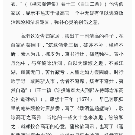
衣。”（《栖云阁诗集》卷十三《自适二首》）他告假
家居，显示不热衷于做高官，个中无疑有借以逃避政
治风险和沽名邀誉，弥补心灵的创伤之意。
高珩这次告归家居，摆出了一副清高的样子，在
自家的菜园里，“筑载酒堂三楹，破茅不补，椽桷不
斫，素木为几，棕皮为，束书行灶，翛然独往。置小
舟池中，与客觞咏泝洄，自以为濠濮之趣，不减江
湖。棘篱无门，苦竹蔽亏，人望之如方壶圆峤。时行
吟于野，或跨驴入市，舍者不避席，炀者不避灶，夷
然自适”（《王士禛《诰授通奉大夫刑部左侍郎念东高
公神道碑铭》）。康熙十三年（1674），早已罢职归
里的翰林院检讨唐梦赉，写了《载酒堂题壁诗》，歌
咏高珩之高雅，当地的一些文士也来凑趣，纷纷和
之，就颇投合高珩的心意。蒲松龄闻讯，也写了《遥