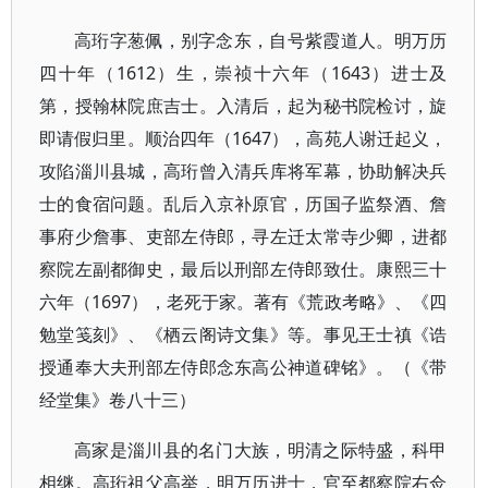
高珩字葱佩，别字念东，自号紫霞道人。明万历
四十年（1612）生，崇祯十六年（1643）进士及
第，授翰林院庶吉士。入清后，起为秘书院检讨，旋
即请假归里。顺治四年（1647），高苑人谢迁起义，
攻陷淄川县城，高珩曾入清兵库将军幕，协助解决兵
士的食宿问题。乱后入京补原官，历国子监祭酒、詹
事府少詹事、吏部左侍郎，寻左迁太常寺少卿，进都
察院左副都御史，最后以刑部左侍郎致仕。康熙三十
六年（1697），老死于家。著有《荒政考略》、《四
勉堂笺刻》、《栖云阁诗文集》等。事见王士禛《诰
授通奉大夫刑部左侍郎念东高公神道碑铭》。（《带
经堂集》卷八十三）
高家是淄川县的名门大族，明清之际特盛，科甲
相继。高珩祖父高举，明万历进士，官至都察院右佥