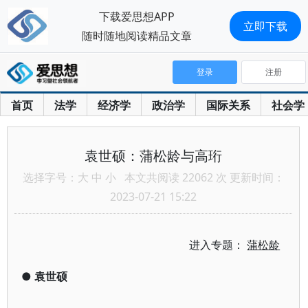
下载爱思想APP
立即下载
随时随地阅读精品文章
登录
注册
首页
法学
经济学
政治学
国际关系
社会学
袁世硕：蒲松龄与高珩
选择字号：
大
中
小
本文共阅读 22062 次 更新时间：
2023-07-21 15:22
进入专题：
蒲松龄
●
袁世硕