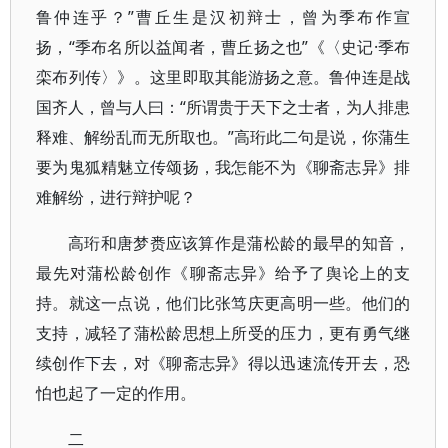
鲁仲连乎？”曹丘生是汉初辩士，曾为季布作宣
扬，“季布名所以益闻者，曹丘扬之也”《〈史记·季布
栾布列传〉》。这里即取其能游扬之意。鲁仲连是战
国齐人，曾与人曰：“所谓贵于天下之士者，为人排患
释难、解纷乱而无所取也。”高珩此二句是说，你蒲生
要为鬼狐精魅立传颂扬，我怎能不为《聊斋志异》排
难解纷，进行辩护呢？
高珩和唐梦赉应该算作是蒲松龄的最早的知音，
最先对蒲松龄创作《聊斋志异》给予了舆论上的支
持。就这一点说，他们比张笃庆更高明一些。他们的
支持，减轻了蒲松龄思想上所受的压力，更有勇气继
续创作下去，对《聊斋志异》得以迅速流传开去，恐
怕也起了一定的作用。
二