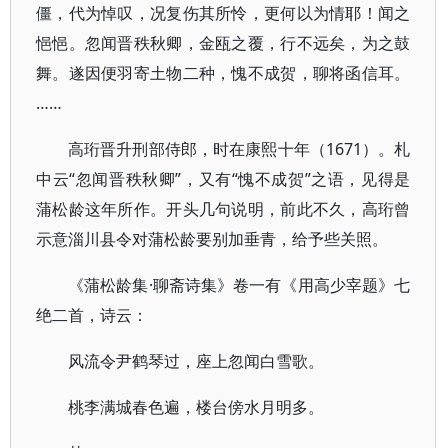
僵，代为悼叹，况复伤其所怜，更何以为情耶！闻之
悒悒。忽闻晋秩秋卿，金瓯之覆，行不远矣，为之鼓
舞。遂因便羽寄土物二种，愧不成贺，聊将函信耳。
……
高珩晋升刑部侍郎，时在康熙十年（1671）。札
中云“忽闻晋秩秋卿”，又有“愧不成贺”之语，见得是
蒲松龄这年所作。开头几句说明，前此不久，高珩曾
示意淄川县令对蒲松龄要别加垂青，给予些关照。
《蒲松龄集·聊斋诗集》卷一有《用高少宰题》七
绝二首，诗云：
风流令尹鹤琴过，座上忽闻白雪歌。
桃李满城春色遍，楼台傍水月明多。