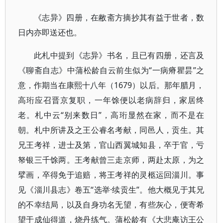
《志异》四册，在敝斋方摘抄其有益于世者，数
日内亦即送还也。
此札中提到《志异》书名，且已有四册，还言及
《聊斋自志》中蒲松龄自云前生似为“一病瘠瞿昙”之
意，作期当在康熙十八年（1679）以后。那年腊月，
高珩应召晋京复职，一年馀便以老病辞归，家居终
老。札中云“别来数日”，高珩显然在家，而不是在
朝。札中所讲及之王公睿名考献，同邑人，贡生。其
兄王考祥，进士及第，官山西翼城知县，卒于官，亏
帑银三千馀两。王考献曾三走京师，两赴太原，为之
擘画，卒得免于追赔，将王考祥的灵柩运回淄川。事
见《淄川县志》卷五“选举·续贡生”。他大概见于其兄
的不幸结局，以及自身功名无望，有些灰心，便寄希
望于成仙得道，烧丹练气。蒲松龄有《大悲庵访王公