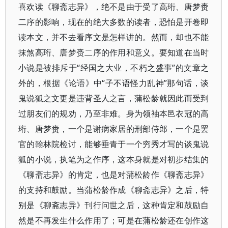
喜欢读《聊斋志异》，绝不是由于受了高珩、唐梦赉
二序的影响，现在的绝大多数的读者，恐怕是开卷即
读本文，并不去看序文是怎样讲的。然而，却也不能
抹煞高珩、唐梦赉二序的作用和意义。要知道在当时
小说是被排斥于“经国之大业，不朽之盛事”的文章之
外的，根据《论语》中“子不语怪力乱神”那句话，谈
鬼说狐之文更是违背圣人之言，蒲松龄就因此而受到
过朋友们的规劝，乃至非难。身为领袖本邑衣冠的高
珩、唐梦赉，一个是谢病家居的刑部侍郎，一个是罢
官的翰林院检讨，能够垂青于一个穷秀才写的谈鬼说
狐的小说，执笔为之作序，这本身就是对初步结集的
《聊斋志异》的肯定，也是对蒲松龄作《聊斋志异》
的支持和鼓励。当蒲松龄作成《聊斋志异》之后，特
别是《聊斋志异》刊行问世之后，这种肯定和鼓励自
然是不再发生什么作用了；可是在蒲松龄还在创作这