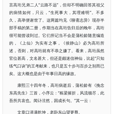
言高珩兄弟二人“云路不远”，但却不明确回答其祖父
的病情如何，只云，“生死事大，其理难明”。不多
久，高举便谢世了。这两篇均见《聊斋志异》现存半
部手稿的第二册，作期当在高珩告归后的晚年，高珩
很可能曾读到过。它们所记当不会是蒲松龄随意编造
的，《上仙》为实有之事，《侯静山》必为高珩所
述，否则，对高珩就有不恭之嫌了。看来，高珩虽然
官位甚高，文名甚大，但还是颇迷信神仙，比起“只知
练气口诀”的王考献来，也只是五十步与百步之别而已
矣。这大概也是由于年事日高的缘故。
康熙三十四年冬，高珩病逝后，蒲松龄有《挽念
东高先生》三首，小序云：“栋梁摧折，风流顿尽，此
吾所共哀也。闻讣泫然，因成长句。”其一云：
文章口泽满乾坤，老卧东山望更尊。