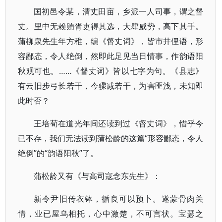
国初邑令某，清丈田亩，乡派一人司事，谓之督
丈。里中无赖贿胥吏得其选，大肆威势，高下其手。
蒲柳泉先生年方稚，编《督丈词》，皆市井俚语，形
容鄙态，令人绝倒，然即此足见当日情事，作韵语阳
秋观可也。……《督丈词》皆以七字为句。《县志》
有云旧步弓长若干，今骤减若干，为害匪浅，未知即
此时否？
王培荀在道光年间还读到过《督丈词》，惜乎今
已不存，我们无法读到蒲松龄的这篇“形容鄙态，令人
绝倒”的“韵语阳秋”了。
蒲松龄又有《与高司寇念东先生》：
新令尹旧传衣钵，循良可以预卜。遂蒙骨肉关
情，业已屋乌相托，心中激楚，不可言状。宝瑟之