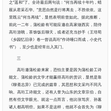
之“遥和”了。全诗最后两句说：“何当再续十年约，蜡
屐从君采石华。”意思自然是行将离去，不胜依依。这
里既云“何当再续”，显然表明前曾如此。据此推断，
前此一二年，蒲松龄有可能应邀在高家做西宾，陪侍
高珩游眺，茶馀饭后聊天，或者还充当抄手（王培荀
《乡园忆旧录》卷一曾说高珩“作诗唾口而成，小史代
书”），至少也是经常出入其门。
三
高珩邀蒲松龄来家，恐怕主要是因为蒲松龄工诗
能文。蒲松龄的文学才能赢得高珩的赏识，显然是靠
《聊斋志异》已完成的篇章，其思想和文采均不同凡
响。高珩工诗能文，还有人誉为山东的文章宗伯，自
然有些文学眼光。就这一点而言，他比张笃庆、孙蕙
诸人都高明些。如果不是这样，他就不会首先为《聊