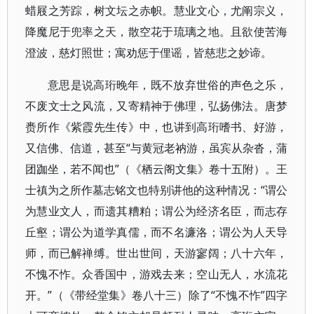
蜡屐之芳踪，树文坛之赤帜。慧业文心，尤阐宗义，
降魔尼于兜率之天，散空花于琉璃之地。且欲使苦海
澄波，慈灯照世；寓劝惩于俚谣，皆慈悲之妙谛。
意思是说高珩晚年，既不放弃世俗的声色之乐，
不废文士之风流，又寄精神于佛理，弘扬佛法。唐梦
赉所作《紫霞先生传》中，也讲到高珩嗜书、好游，
又信佛、信道，甚至“与黄冠老衲游，虽宾从杂沓，蒲
团跏坐，若不闻也”（《栖云阁文集》卷十五附）。王
士禛为之所作墓志铭文也特别讲他的这种情况：“谓公
为慧业文人，而遗其糟粕；谓公为经济名臣，而志存
丘壑；谓公为道学真儒，而不名濂洛；谓公为人天导
师，而已解禅缚。世出世间，天游寥阔；八十六年，
不愧不怍。众香国中，游戏去来；空山无人，水流花
开。”（《带经堂集》卷八十三）除了“不愧不怍”四字