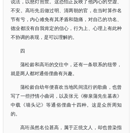
说法，以慈灯照世。这恐怕正反映了他内心的空虚、
不安。高珩先后做过明、清两朝的官，在当时算作名
节有亏，内心难免有其矛盾和隐痛，对自己的功名、
德业都没有自我肯定的信心，行为上、心理上有此种
不协调的表现，是可以理解的。
四
蒲松龄和高珩的交往中，还有一条联系的纽带，
就是两人都对通俗俚曲有兴趣。
蒲松龄自幼年便喜欢当地民间流行的歌曲，也曾
写了一些抒情小曲词，以及张元《柳泉蒲先生墓表》
中载《墙头记》等通俗俚曲十四种。这是众所周知
的。
高珩虽然名位甚高，属于正统文人，却也曾染指