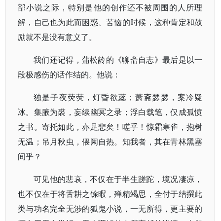
部小说之际，特别是他的创作还不被周围的人所理
解，自己也为此而困惑、苦恼的时候，这种肯定和鼓
励就不是没有意义了。
我们还记得，蒲松龄的《聊斋自志》最后是以一
段极感伤的话作结的。他说：
独是子夜荧荧，灯昏欲蕊；萧斋瑟瑟，案冷疑
冰。集腋为裘，妄续幽冥之录；浮白载笔，仅成孤愤
之书。寄托如此，亦足悲矣！嗟乎！惊霜寒雀，抱树
无温；吊月秋虫，偎阑自热。知我者，其在青林黑塞
间乎？
可见他的悲哀，不仅在于半生蹉跎，境况凄凉，
也不仅在于将舌耕之馀暇，殚精竭思，全付于结撰此
类与功名完全无涉的狐鬼小说，一无所得，更主要的