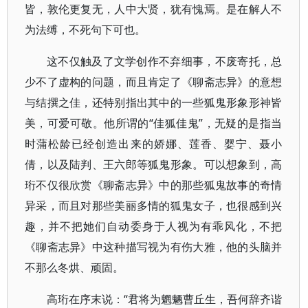
皆，敦伦更复无，人中大贤，犹有愧焉。是在解人不
为法缚，不死句下可也。
这不仅触及了文学创作不弃细事，不废寄托，总
少不了虚构的问题，而且肯定了《聊斋志异》的意想
与结撰之佳，还特别指出其中的一些狐鬼形象形神皆
美，可爱可敬。他所谓的“佳狐佳鬼”，无疑的是指当
时蒲松龄已经创造出来的娇娜、莲香、婴宁、聂小
倩，以及陆判、王六郎等狐鬼形象。可以想象到，高
珩不仅很欣赏《聊斋志异》中的那些狐鬼故事的奇情
异采，而且对那些美丽多情的狐鬼女子，也很感到兴
趣，并不把她们自动委身于人视为有乖风化，不把
《聊斋志异》中这种描写视为有伤大雅，他的头脑并
不那么冬烘、顽固。
高珩在序末说：“君将为魍魉曹丘生，吾何辞齐谐