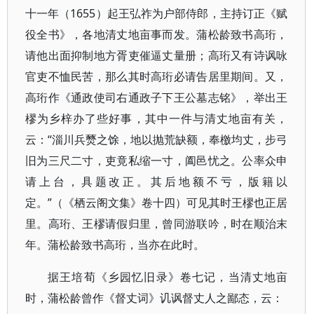
十一年（1655）起王弘祚为户部侍郎，主持订正《赋
役全书》，各地清丈地亩事而发。蒲松龄致书高珩，
请他出面抑制地方胥吏催逼丈量册；高珩又有诗讽咏
官吏不恤民苦，那么其时高珩必请告居里期间。又，
高珩作《通政使司右通政子下王公墓志铭》，举出王
樛为乡梓办了些好事，其中一件与清丈地亩有关，
云：“淄川兵燹之馀，地以抛荒缺额，奉檄均丈，步弓
旧为三尺二寸，吏竟私缩一寸，阖邑忧之。公率众申
请上台，具题改正。其后地额不亏，版籍以
定。”（《栖云阁文集》卷十四）可见其时王樛也正居
里。高珩、王樛请假归里，曾同游联吟，时在顺治末
年。蒲松龄致书高珩，当亦在此时。
据王培荀《乡园忆旧录》卷七记，当清丈地亩
时，蒲松龄曾作《督丈词》讥讽督丈人之鄙态，云：