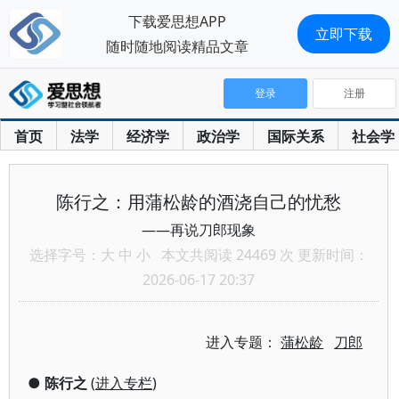
下载爱思想APP
立即下载
随时随地阅读精品文章
登录
注册
首页
法学
经济学
政治学
国际关系
社会学
陈行之：用蒲松龄的酒浇自己的忧愁
——再说刀郎现象
选择字号：
大
中
小
本文共阅读 24469 次 更新时间：
2026-06-17 20:37
进入专题：
蒲松龄
刀郎
●
陈行之
(
进入专栏
)