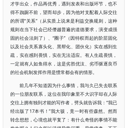
才学出众，作品再优秀，遇到发表和出版环节，也不
得不踟蹰不前，望而却步，因为他对支配着人际交往
的所谓“关系”（从实质上说来是利益交换规则，这种
规则在当下社会已经僭越普遍的道德要求，演变成强
固的社会法则了）、“圈子”（因特权而起的阶层固化
以及社会关系寡头化、黑帮化、团伙化）实在感到生
疏，实在感到畏惧，实在无法适应。有人生疏畏惧，
一定就有人如鱼得水，这是劣胜优汰、劣币驱逐良币
的社会机制发挥作用是惯常都会有的情形。
前几年不知道因为什么事情，我与久已失去联系
的一位朋友联系，这位在我印象里不大识字却在人际
交往上拥有独到才能的写作者，劈头就告诉我：“我已
经出版了17本书！”我大骇，竟一时有些森然。然而
转念想想，心境也就平复了：有什么奇怪的事情不能