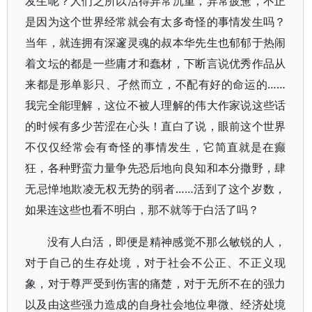
发生呢？人们之所以活得异常沉重，异常疲惫，不正
是因为这个世界经常就会有太多奇怪的事情发生吗？
当年，就连拥有深邃灵魂的叔本华先生也郁郁于热闹
着文坛的都是一些庸才和蠢材，下断言说优秀作品从
来都是形单影只、孑然而立，不配有好的命运的……
我完全能理解，这位不被人理解的伟大作家说这些话
的时候有多少苦涩在心头！直白了说，眼前这个世界
不仅仅经常会有奇怪的事情发生，它简直就是在癫
狂，各种野蛮力量争先恐后地向良知和本分撒野，肆
无忌惮地欺凌无权无势的弱者……活到了这个岁数，
如果连这些也看不明白，那不就等于白活了吗？
没有人白活，即便是精神感觉不那么敏锐的人，
对于自己的生存处境，对于社会不公正、不正义现
象，对于尊严受到伤害的痛楚，对于无所不在的强力
以及由这些强力造成的自身社会地位卑微、经济处境