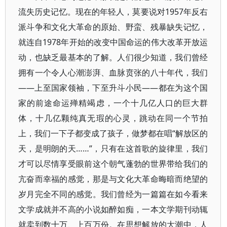
流失历史记忆。现在的年轻人，莫要说对1957年反右
派斗争和文化大革命的原始、野蛮、残暴缺失记忆，
就连自1978年开始的改变中国命运的伟大改革开放运
动，也缺乏最基本的了解。人们很少知道，我们曾经
拥有一个令人心潮澎湃、血脉贲张的八十年代，我们
——上至国家领袖，下至升斗小民——都在为这个国
家的前途命运殚精竭虑，一个十几亿人口的巨大群
体，十几亿颗纯真无瑕的心灵，跳动在同一个节拍
上，我们一下子都变成了孩子，做梦都在唱“解放区的
天，是明朗的天……”，只有在这首歌的旋律里，我们
才可以尽情享受眼前这个朝气蓬勃的世界带给我们的
亢奋而幸福的感觉，那是与文化大革命晦暗而绝望的
岁月完全不同的感觉。我们曾经为一篇篇在如今看来
文学成就并不高的小说如醉如痴，一本文学期刊动辄
就卖到数十万、上百万份。在思想解放的大潮中，人