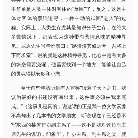
不简单是人类主体对客体的“反应”了，反之，这是主
体对客体的顽强追寻，一种主动的试图“进入”的过
程。实际上，人类生存尤其是知识分子生存，在绝大
多数情况下，都表现为这种带有悲情意味的精神寻
觅。屈原先生当年怆然曰：“路漫漫其修远兮，吾将上
下而求索”，说的就是这种精神寻觅，他心中是有太多
的块垒需要浇濯，他需要找到一个地方，能够让自己
的灵魂得以安歇和小憩。
至于前些年我听到有人宣称“读遍了天下之书，我
认为最好的书还没有写出来，这件事必须由我来完
成。”（这事儿是真的，说这话的正是我一位文学素养
不高却出了几本书的文学朋友，听说现在丫已经是不
写东西的某省作协副主席了——这不是我对这位副主
席先生的讥诮，印象里，作协主席、副主席之类，就