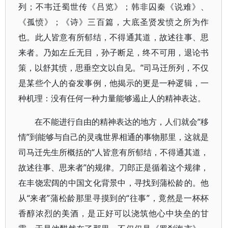
列；不韦迁蜀世传《吕览》；韩非囚秦《说难》、
《孤愤》；《诗》三百篇，大底圣贤发愤之所为作
也。此人皆意有所郁结，不得通其道，故述往事、思
来者。乃如左丘无目，孙子断足，终不可用，退论书
策，以舒其愤，思垂空文以自见。”司马迁所列，不仅
是某些个人的奋发事例，他揭示的更是一种逻辑，一
种机理：没有任何一种力量能够遏止人的精神表达。
在不能进行自由的精神表达的地方，人们就会“移
情”到能够与自己的灵魂世界相通的事物那里，这就是
司马迁先生所概括的“人皆意有所郁结，不得通其道，
故述往事、思来者”的规律。刀郎正是循着这个规律，
在丰饶宏阔的中国文化背景中，寻找到蒲松龄的。他
从“来者”蒲松龄那里寻摸到的“往事”，竟然是一杯杯
香醇浓烈的美酒，是正好可以浇筑他心中块垒的甘