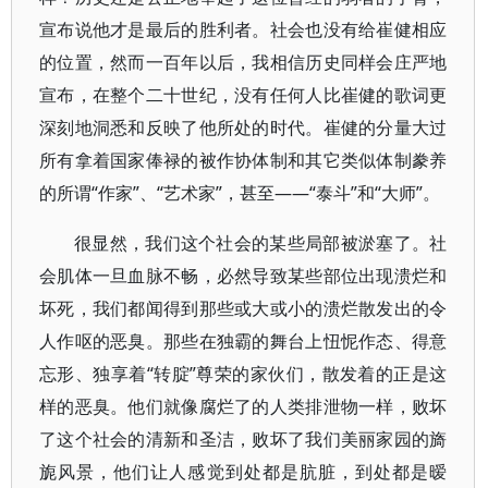
宣布说他才是最后的胜利者。社会也没有给崔健相应
的位置，然而一百年以后，我相信历史同样会庄严地
宣布，在整个二十世纪，没有任何人比崔健的歌词更
深刻地洞悉和反映了他所处的时代。崔健的分量大过
所有拿着国家俸禄的被作协体制和其它类似体制豢养
的所谓“作家”、“艺术家”，甚至——“泰斗”和“大师”。
很显然，我们这个社会的某些局部被淤塞了。社
会肌体一旦血脉不畅，必然导致某些部位出现溃烂和
坏死，我们都闻得到那些或大或小的溃烂散发出的令
人作呕的恶臭。那些在独霸的舞台上忸怩作态、得意
忘形、独享着“转腚”尊荣的家伙们，散发着的正是这
样的恶臭。他们就像腐烂了的人类排泄物一样，败坏
了这个社会的清新和圣洁，败坏了我们美丽家园的旖
旎风景，他们让人感觉到处都是肮脏，到处都是暧