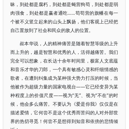
昧，到处都是腐朽，到处都是蝇营狗苟，到处都是弱
肉强食，到处都是赢者通吃……苟苟营的旗幡在每一
个被不义竖立起来的山头上飘扬，他们客观上已经把
自己置放到了社会和民众的敌人的位置。
叔本华说，人的精神痛苦是随着智慧等级的上升
而上升的，越是智慧和优秀的人，活得越痛苦。我们
完全可以想象，在长达十余年时间里，极富人文底蕴
和音乐才华的刀郎，一个具有敏感心灵和纤细情感的
歌者，在遭到纠集成为某种强大势力打压的时候，当
他被作为超级力量的国家电视台——它已经变异为某
种程度上的价值尺度——视为“无”、视为“不在”的时
候，他会多么痛苦。不要认为《爱是你我》仅仅是在
描述爱情，它何尝不是这个优秀而苦闷的人对外部世
界的热切寻觅！何尝不是想得到知音和依傍的悲情倾