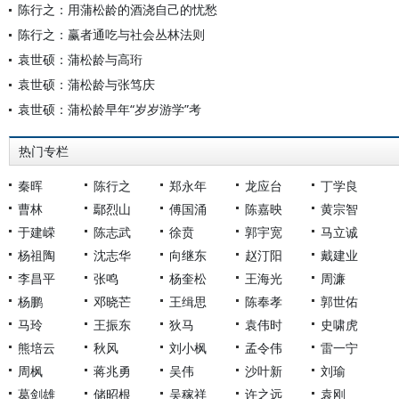
陈行之：用蒲松龄的酒浇自己的忧愁
陈行之：赢者通吃与社会丛林法则
袁世硕：蒲松龄与高珩
袁世硕：蒲松龄与张笃庆
袁世硕：蒲松龄早年“岁岁游学”考
热门专栏
秦晖
陈行之
郑永年
龙应台
丁学良
曹林
鄢烈山
傅国涌
陈嘉映
黄宗智
于建嵘
陈志武
徐贲
郭宇宽
马立诚
杨祖陶
沈志华
向继东
赵汀阳
戴建业
李昌平
张鸣
杨奎松
王海光
周濂
杨鹏
邓晓芒
王缉思
陈奉孝
郭世佑
马玲
王振东
狄马
袁伟时
史啸虎
熊培云
秋风
刘小枫
孟令伟
雷一宁
周枫
蒋兆勇
吴伟
沙叶新
刘瑜
葛剑雄
储昭根
吴稼祥
许之远
袁刚