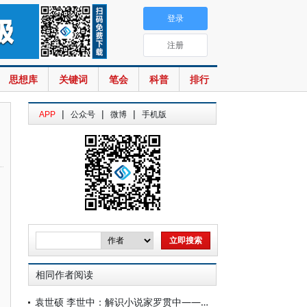
登录
注册
思想库
关键词
笔会
科普
排行
|
|
|
APP
公众号
微博
手机版
相同作者阅读
袁世硕 李世中：解识小说家罗贯中——关于罗贯中研究的一个新思路