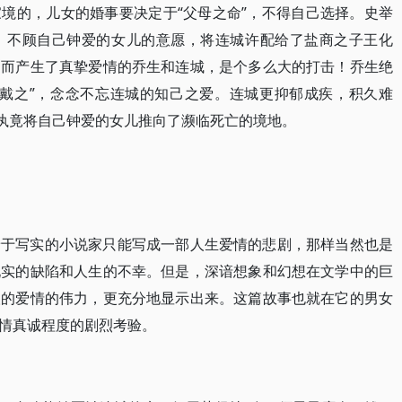
境的，儿女的婚事要决定于“父母之命”，不得自己选择。史举
，不顾自己钟爱的女儿的意愿，将连城许配给了盐商之子王化
己而产生了真挚爱情的乔生和连城，是个多么大的打击！乔生绝
佩戴之”，念念不忘连城的知己之爱。连城更抑郁成疾，积久难
固执竟将自己钟爱的女儿推向了濒临死亡的境地。
着于写实的小说家只能写成一部人生爱情的悲剧，那样当然也是
现实的缺陷和人生的不幸。但是，深谙想象和幻想在文学中的巨
人的爱情的伟力，更充分地显示出来。这篇故事也就在它的男女
情真诚程度的剧烈考验。