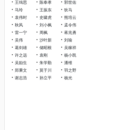
王缉思
陈奉孝
郭世佑
马玲
王振东
狄马
袁伟时
史啸虎
熊培云
秋风
刘小枫
孟令伟
雷一宁
周枫
蒋兆勇
吴伟
沙叶新
刘瑜
葛剑雄
储昭根
吴稼祥
许之远
袁刚
杨小凯
吴励生
朱学勤
潘维
郑秉文
莫于川
羽之野
谢志浩
孙立平
杨光