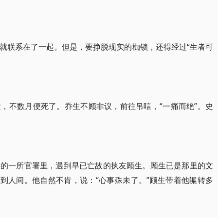
就联系在了一起。但是，要挣脱现实的枷锁，还得经过“生者可
，不数月便死了。乔生不顾非议，前往吊唁，“一痛而绝”。史
世的一所官署里，遇到早已亡故的执友顾生。顾生已是那里的文
回到人间。他自然不肯，说：“心事殊未了。”顾生带着他辗转多