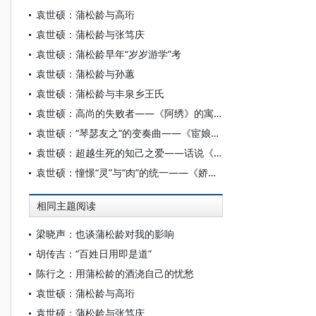
袁世硕：蒲松龄与高珩
袁世硕：蒲松龄与张笃庆
袁世硕：蒲松龄早年“岁岁游学”考
袁世硕：蒲松龄与孙蕙
袁世硕：蒲松龄与丰泉乡王氏
袁世硕：高尚的失败者——《阿绣》的寓言
袁世硕：“琴瑟友之”的变奏曲——《宦娘》解析
袁世硕：超越生死的知己之爱——话说《连城》
袁世硕：憧憬“灵”与“肉”的统一——《娇娜》背后的意思
相同主题阅读
梁晓声：也谈蒲松龄对我的影响
胡传吉：“百姓日用即是道”
陈行之：用蒲松龄的酒浇自己的忧愁
袁世硕：蒲松龄与高珩
袁世硕：蒲松龄与张笃庆