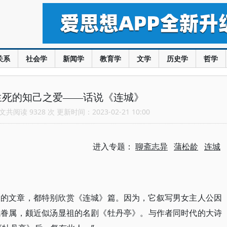
关系
社会学
新闻学
教育学
文学
历史学
哲学
生死的知己之爱——话说《连城》
共阅读 9328 次 更新时间：2023-02-21 10:00
进入专题：
聊斋志异
蒲松龄
连城
题的文章，都特别欣赏《连城》篇。因为，它叙写男女主人公因
成眷属，颇近似汤显祖的名剧《牡丹亭》。与作者同时代的大诗