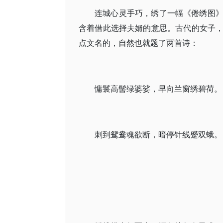
连城心灵手巧，绣了一幅《倦绣图
含着借此选择夫婿的意思。古代的女子
点文名的，自然也就题了两首诗：
慵鬟高髻绿婆娑，早向兰窗绣碧荷。
刺到鸳鸯魂欲断，暗停针线蹙双蛾。