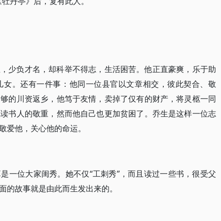
《牡丹亭》后，复有此人。”
生，少负才名，却科举不得志，生活困苦。他正直豪爽，乐于助
儿女。还有一件事：他同一位县官以文章相交，彼此契合、敬
足够的川资返乡，他笃于友情，卖掉了仅有的财产，将灵柩一同
地读书人的敬重，然而他自己也更加贫困了。乔生是这样一位志
敬爱他，关心他的命运。
是一位大家闺秀。她不仅“工刺秀”，而且读过一些书，很受父
面的故事就是由此而生发出来的。