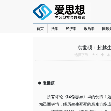
首页
法学
经济学
政治学
国际
袁世硕：超越
选择字号：
大
中
小
本文
●
袁世硕
所有评论《聊斋志异》里的爱情主
知己而钟情，经历生生死死的磨难方终