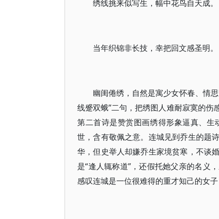
绣线挑来似写生，幅中花鸟自天成。
当年织锦非长技，幸把回文感圣明。
幽闺倦绣，自然是寓少女怀春、情思
线蹙双蛾”二句，把绣图人难耐寂寞的伤
第二首诗是赞赏图画绣得形象逼真、生
世，含有敬佩之意。连城见到乔生的题
华，但史举人却嫌乔生家境贫寒，不谈
是“逢人辄称道”，还假托她父亲的名义
感叹连城是一位很难得的重才知己的女子