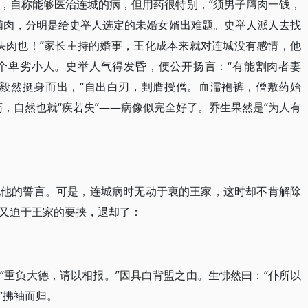
，自称能够医治连城的病，但用药很特别，“须男子膺肉一钱，
脯肉，分明是给史举人选定的未婚女婿出难题。史举人派人去找
头肉也！”家长主持的婚事，王化成本来就对连城没有感情，他
个卑劣小人。史举人气得发昏，便公开扬言：“有能割肉者妻
，毅然挺身而出，“自出白刃，刲膺授僧。血濡袍裤，僧敷药始
，自然也就“疾若失”——病像似完全好了。乔生果然是“为人有
现他的誓言。可是，连城病时无动于衷的王家，这时却不肯解除
又迫于王家的要挟，退却了：
“重负大德，请以相报。”因具白背盟之由。生怫然曰：“仆所以
”拂袖而归。