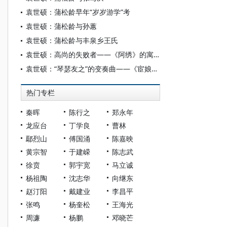
袁世硕：蒲松龄早年“岁岁游学”考
袁世硕：蒲松龄与孙蕙
袁世硕：蒲松龄与丰泉乡王氏
袁世硕：高尚的失败者——《阿绣》的寓言
袁世硕：“琴瑟友之”的变奏曲——《宦娘》解析
热门专栏
秦晖
陈行之
郑永年
龙应台
丁学良
曹林
鄢烈山
傅国涌
陈嘉映
黄宗智
于建嵘
陈志武
徐贲
郭宇宽
马立诚
杨祖陶
沈志华
向继东
赵汀阳
戴建业
李昌平
张鸣
杨奎松
王海光
周濂
杨鹏
邓晓芒