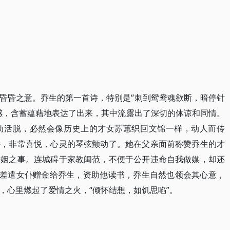
昏昏之意。乔生的第一首诗，特别是“刺到鸳鸯魂欲断，暗停针
感，含蓄蕴藉地表达了出来，其中流露出了深切的体谅和同情。
动活脱，必然会像历史上的才女苏蕙织回文锦一样，动人而传
诗，非常喜悦，心灵的琴弦颤动了。她在父亲面前称赞乔生的才
婚姻之事。连城碍于家教闺范，不便于公开违命自我做媒，却还
，差遣女仆赠金给乔生，资助他读书，乔生自然也领会其心意，
，心里燃起了爱情之火，“倾怀结想，如饥思啗”。