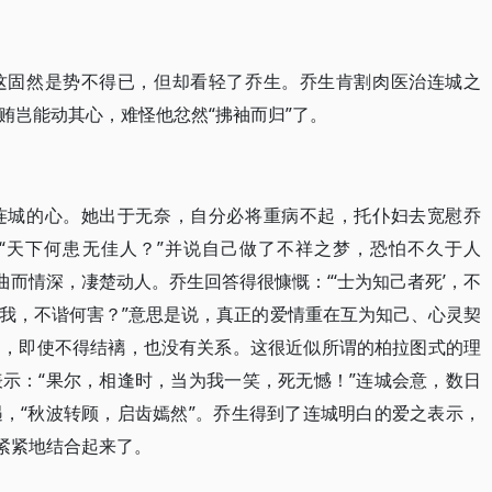
这固然是势不得已，但却看轻了乔生。乔生肯割肉医治连城之
贿岂能动其心，难怪他忿然“拂袖而归”了。
连城的心。她出于无奈，自分必将重病不起，托仆妇去宽慰乔
“天下何患无佳人？”并说自己做了不祥之梦，恐怕不久于人
曲而情深，凄楚动人。乔生回答得很慷慨：“‘士为知己者死’，不
我，不谐何害？”意思是说，真正的爱情重在互为知己、心灵契
己，即使不得结褵，也没有关系。这很近似所谓的柏拉图式的理
示：“果尔，相逢时，当为我一笑，死无憾！”连城会意，数日
，“秋波转顾，启齿嫣然”。乔生得到了连城明白的爱之表示，
心紧紧地结合起来了。