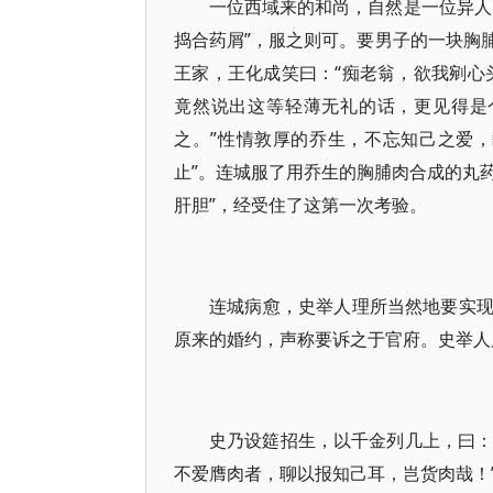
一位西域来的和尚，自然是一位异人
捣合药屑”，服之则可。要男子的一块胸
王家，王化成笑曰：“痴老翁，欲我剜心
竟然说出这等轻薄无礼的话，更见得是
之。”性情敦厚的乔生，不忘知己之爱
止”。连城服了用乔生的胸脯肉合成的丸药
肝胆”，经受住了这第一次考验。
连城病愈，史举人理所当然地要实
原来的婚约，声称要诉之于官府。史举人
史乃设筵招生，以千金列几上，曰：
不爱膺肉者，聊以报知己耳，岂货肉哉！