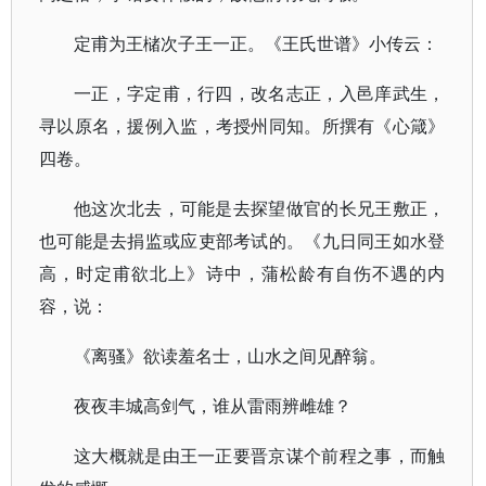
定甫为王槠次子王一正。《王氏世谱》小传云：
一正，字定甫，行四，改名志正，入邑庠武生，
寻以原名，援例入监，考授州同知。所撰有《心箴》
四卷。
他这次北去，可能是去探望做官的长兄王敷正，
也可能是去捐监或应吏部考试的。《九日同王如水登
高，时定甫欲北上》诗中，蒲松龄有自伤不遇的内
容，说：
《离骚》欲读羞名士，山水之间见醉翁。
夜夜丰城高剑气，谁从雷雨辨雌雄？
这大概就是由王一正要晋京谋个前程之事，而触