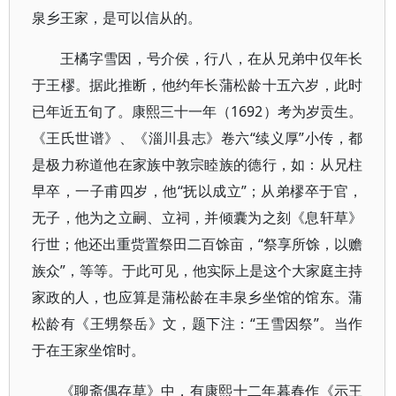
泉乡王家，是可以信从的。
王橘字雪因，号介侯，行八，在从兄弟中仅年长
于王樛。据此推断，他约年长蒲松龄十五六岁，此时
已年近五旬了。康熙三十一年（1692）考为岁贡生。
《王氏世谱》、《淄川县志》卷六“续义厚”小传，都
是极力称道他在家族中敦宗睦族的德行，如：从兄柱
早卒，一子甫四岁，他“抚以成立”；从弟樛卒于官，
无子，他为之立嗣、立祠，并倾囊为之刻《息轩草》
行世；他还出重赀置祭田二百馀亩，“祭享所馀，以赡
族众”，等等。于此可见，他实际上是这个大家庭主持
家政的人，也应算是蒲松龄在丰泉乡坐馆的馆东。蒲
松龄有《王甥祭岳》文，题下注：“王雪因祭”。当作
于在王家坐馆时。
《聊斋偶存草》中，有康熙十二年暮春作《示王