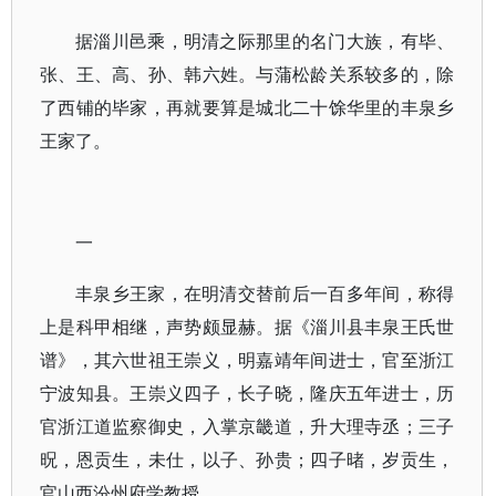
据淄川邑乘，明清之际那里的名门大族，有毕、
张、王、高、孙、韩六姓。与蒲松龄关系较多的，除
了西铺的毕家，再就要算是城北二十馀华里的丰泉乡
王家了。
一
丰泉乡王家，在明清交替前后一百多年间，称得
上是科甲相继，声势颇显赫。据《淄川县丰泉王氏世
谱》，其六世祖王崇义，明嘉靖年间进士，官至浙江
宁波知县。王崇义四子，长子晓，隆庆五年进士，历
官浙江道监察御史，入掌京畿道，升大理寺丞；三子
㫛，恩贡生，未仕，以子、孙贵；四子暏，岁贡生，
官山西汾州府学教授。