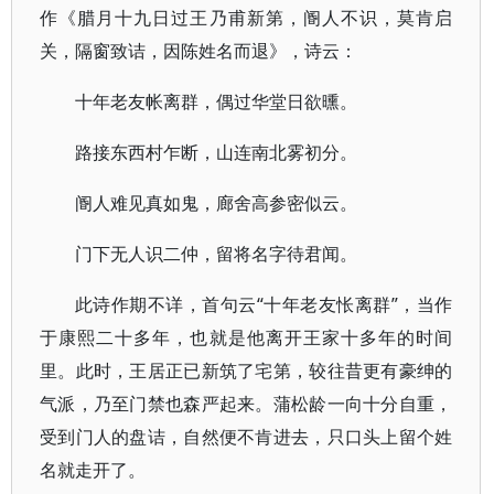
作《腊月十九日过王乃甫新第，阍人不识，莫肯启
关，隔窗致诘，因陈姓名而退》，诗云：
十年老友帐离群，偶过华堂日欲曛。
路接东西村乍断，山连南北雾初分。
阍人难见真如鬼，廊舍高参密似云。
门下无人识二仲，留将名字待君闻。
此诗作期不详，首句云“十年老友怅离群”，当作
于康熙二十多年，也就是他离开王家十多年的时间
里。此时，王居正已新筑了宅第，较往昔更有豪绅的
气派，乃至门禁也森严起来。蒲松龄一向十分自重，
受到门人的盘诘，自然便不肯进去，只口头上留个姓
名就走开了。