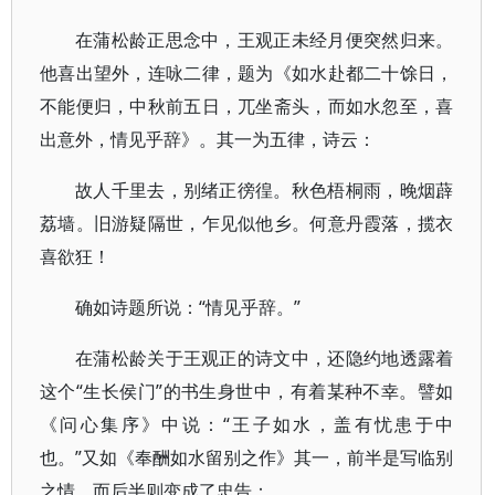
在蒲松龄正思念中，王观正未经月便突然归来。
他喜出望外，连咏二律，题为《如水赴都二十馀日，
不能便归，中秋前五日，兀坐斋头，而如水忽至，喜
出意外，情见乎辞》。其一为五律，诗云：
故人千里去，别绪正徬徨。秋色梧桐雨，晚烟薜
荔墙。旧游疑隔世，乍见似他乡。何意丹霞落，揽衣
喜欲狂！
确如诗题所说：“情见乎辞。”
在蒲松龄关于王观正的诗文中，还隐约地透露着
这个“生长侯门”的书生身世中，有着某种不幸。譬如
《问心集序》中说：“王子如水，盖有忧患于中
也。”又如《奉酬如水留别之作》其一，前半是写临别
之情，而后半则变成了忠告：