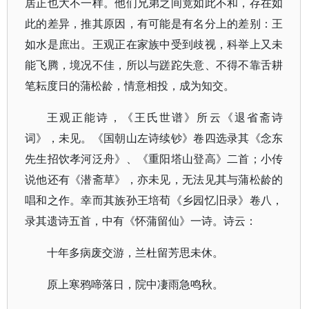
居正也大不一样。他们兄弟之间竟如此不和，存在如
此的差异，推其原因，有可能是有名分上的差别：王
如水是庶出。王观正在家族中受到歧视，科举上又未
能飞腾，境况不佳，所以与蹉跎失意、不得不靠舌耕
笔耘度日的蒲松龄，情意相投，成为知交。
王观正能诗，《王氏世谱》所云《退省斋诗
词》，未见。《国朝山左诗续钞》卷四选录其《念东
先生招饮孝河泛舟》、《重阳塔山登高》二首；小传
说他还有《潜斋草》，亦未见，无法见其与蒲松龄的
唱和之作。幸而其族孙王培荀《乡园忆旧录》卷八，
录其遗诗五首，中有《怀蒲留仙》一诗。诗云：
十年多病废交游，兰杜留芳思未休。
原上寒鸦啼落日，院中凄雨急鸣秋。