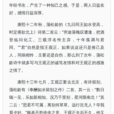
年轻书生，产生了一种知己之感。于是，两人日益友
好，感情日益深厚。
康熙十二年秋，蒲松龄的《九日同王如水登高，
时定甫欲北上》诗第二首云：“穷途落魄叹遭逢，把酒
登临问化工。三载浮名怜主弃，十年孤调与君
同。”“君”自然是指王观正。如果说这还只是推己及
人，同病相怜，主要还是自伤，那么到了次年，蒲松
龄诗中就多写与王观正的诚笃友情和对王观正的感激
之情了。
康熙十三年七月，王观正要去北京，有诗留别。
蒲松龄有《奉酬如水留别之作》二首。其一云：“数日
辄一见，乐如新相知。况乃千里别，星河限南北！”其
二云：“思君不可属，离别何草草。远行岂无人？夺我
晨夕好。”极表不胜依依之意。王观正去后不久，他又