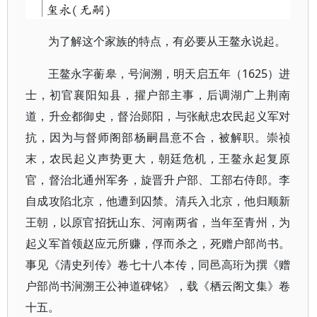
为了解这个家族的特点，有必要从王鳌永说起。
王鳌永字蘅皋，号涧溯，明天启五年（1625）进
士，初官襄阳知县，擢户部主事，后调湖广上荆南
道，升佥都御史，督治郧阳，与张献忠农民起义军对
抗，因为与督师阁部杨嗣昌意不合，被解职。崇祯
末，农民起义声势更大，朝廷危机，王鳌永起复原
官，督治北通州军务，旋晋升户部、工部右侍郎。李
自成攻陷北京，他遭到囚禁。清兵入北京，他归顺新
王朝，以原官招抚山东、河南两省，当年至青州，为
起义军首领赵应元所赚，俘而杀之，死赠户部尚书。
事见《清史列传》卷七十八本传，同邑高珩为撰《赠
户部尚书涧溯王公神道碑铭》，载《栖云阁文集》卷
十五。