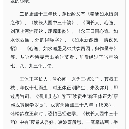
发的感慨。
二是康熙十三年秋，蒲松龄又有《奉酬如水留别
之作》、《饮长人园中三十韵》、《同长人、心逸、
刘茂功河洲夜饮，即席限韵》、《念三日同心逸、如
水饮西园，分韵得啼字》、《如水新酿熟，清夜见
招》、《心逸、如水邀愚兄弟共饮西园，归作呈寄》
等。从这些诗显示出的时节看，前后经过了当年的
七、八、九三个月份。
王体正字长人，号心闲。原为王槠次子，其叔王
棫，年仅十七而逝，时王体正刚降生，未及弥月，即
过房为嗣。《淄川县志》卷五“续贡生”称王体正为“康
熙戊寅府学岁贡”。戊寅为康熙三十八年（1698）。
蒲松龄在王家时，恐怕已经进学。《饮长人园中三十
韵》中有“废卷从吾好，凌波寄所思。一庭摩诘画，半