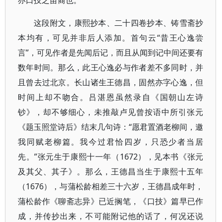
亦口技之苗裔也。
这段附文，康熙抄本、二十四卷抄本、铸雪斋抄
本均有，可见并非后人添加。首句云“昔王心逸尝
言”，可见作者是先闻后记，而且从闻到记中间还要有
数年时间。那么，此王心逸必与作者差不多同时，并
且曾去过北京。长山诸生王德昌，固然亦字心逸，但
时间上却不吻合。吕湛恩虽然录自《国朝山左诗
钞》，却不够细心，未推敲卢见曾按语中所引张元
《题玉照堂诗后》结末几句诗：“愿君置酒老柳间，邀
我同赋老柳篇。我今过君恰四岁，只恐少者当居
先。”张元生于康熙十一年（1672），见本书《张元
及其父、其子》。那么，王德昌当生于康熙十五年
（1676），与蒲松龄相差三十六岁，王德昌成年时，
蒲松龄作《聊斋志异》已近搁笔，《口技》篇早已作
成，并传抄出来，不可能附记他的话了，何况还说