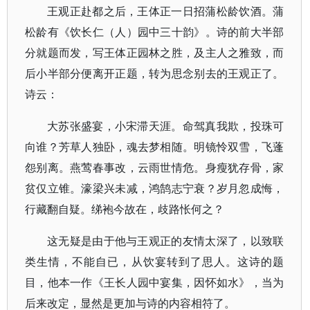
王观正赴都之后，王体正一日招蒲松龄饮酒。蒲
松龄有《饮长仁（人）园中三十韵》。诗的前大半部
分就题而发，写王体正园林之胜，及主人之雅致，而
后小半部分便离开正题，转为思念别去的王观正了。
诗云：
大苏张盛宴，小宋滞天涯。命驾真我欺，投珠可
向谁？芳草人独卧，魂去梦相随。明镜怜双雪，飞蓬
怨别离。燕莺春事改，云雨世情危。身瘦犹存骨，家
贫仅立锥。濠梁兴未减，鸿鹄志宁衰？岁月忽成悔，
行藏翻自疑。绨袍今故在，歧路怅何之？
这无疑是由于他与王观正的友情太深了，以致联
类生情，不能自已，从饮宴转到了思人。这诗的题
目，他本一作《王长人园中宴集，因怀如水》，当为
后来改定，显然是更加与诗的内容相符了。