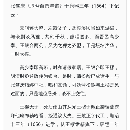
张笃庆《厚斋自撰年谱》于康熙三年（1664）下记
云：
云间蒋大鸿、左箴父子，及梁溪顾当如来游淄，
与余剧谈风雅，共幻千秋，酬唱遂多。而吾邑高少
宰、王银台两公，又为之狎之齐盟，于是坛坫声华，
一时大振。
高少宰即高珩，时亦请假家居。王银台即王樛，
明清时称通政使为银台。是时，蒲松龄已成诸生，与
张笃庆结郢中社，唱和甚频，可断蒲松龄与王樛是见
过面的，只是地位悬殊，谈不上交往。
王樛无子，死后便由其从兄王槠子敷正袭镶蓝旗
拜他喇布勒哈番，授通议大夫。王敷正字代工，顺治
十三年（1656）进学，从王樛隶籍旗下，康熙二年