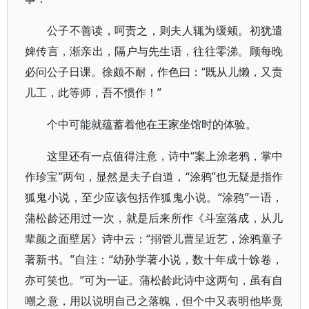
公子不善读，呵责之，则夫人辄为缓颊。初犹遣
婢传言，渐亲出，隔户与先生语，往往零涕。顾每晚
必问公子日课。徐颇不耐，作色曰：“既从儿懒，又责
儿工，此等师，吾不惯作！”
个中可能就蕴蓄着他在王家坐馆时的体验。
这里还有一点值得注意，诗中“案上涂老鸦，掌中
作珍宝”两句，显然是夫子自道，“涂鸦”也无疑是指作
狐鬼小说，至少应该包括作狐鬼小说。“涂鸦”一语，
蒲松龄还用过一次，就是后来所作《斗室落成，从儿
辈颜之面壁居》诗中云：“搦管儿曹呈近艺，涂鸦童子
著新书。”自注：“幼孙学著小说，数十年成十馀卷，
亦可笑也。”可为一证。蒲松龄此诗中这两句，虽有自
嘲之意，用以说明自己之落魄，但个中又表明他毕竟