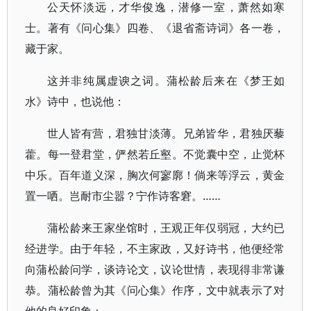
公天怀淡远，才华俊逸，潜修一室，萧然如寒
士。著有《问心集》四卷、《退省斋诗词》各一卷，
藏于家。
这并非纯属虚谀之词。蒲松龄后来在《梦王如
水》诗中，也说他：
世人皆有营，君独甘淡薄。兄弟皆华，君独厌藜
藿。每一登君堂，俨然若丘壑。不觉囊中空，止觉杯
中乐。百年道义深，胸次何寥廓！倘来等浮云，黄金
置一哂。岂耐市尘嚣？宁作诗客窘。……
蒲松龄来王家坐馆时，王观正年仅弱冠，大约已
经进学。由于年轻，不主家政，又好诗书，他便经常
向蒲松龄问学，谈诗论文，议论世情，表现得非常谦
恭。蒲松龄曾为其《问心集》作序，文中就表示了对