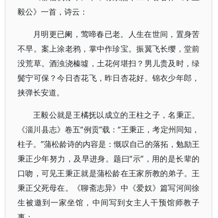
毅公》一首，诗云：
月明更已阑，莺啼春已老。人生在世间，置身苦
不早。案上涂老鸦，掌中作珍宝。振翼飞长缨，堂前
没荒草。酒浊浇榛墟，土花何堪扫？男儿贵及时，绿
鬓宁可保？今日杏花飞，昨日杏花好。锦衣少年郎，
挟弹长安道。
王毅公就是王橘抚以成立的王柱之子，名秉正。
《淄川县志》卷五“例贡”载：“王秉正，考定州同知，
柱子。”蒲松龄诗的内容是：慨叹自己的落拓，勉励王
秉正少年努力，及早进身。题曰“示”，用的是长辈的
口吻，可见王秉正就是蒲松龄在王家所教的弟子。王
秉正父死母在。《聊斋志异》中《爱奴》篇写河间徐
生被邀到一家坐馆，中间写到女主人干预馆师教子
事：