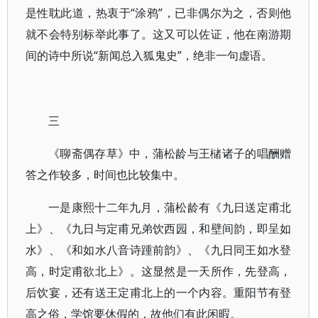
是性耽此道，热衷于“涂鸦”，已非偶尔为之，否则他
就不会特别标举此事了。这又可以佐证，他在南游期
间的诗中所说“新闻总入狐鬼史”，绝非一句虚语。
三
《聊斋偶存草》中，蒲松龄与王槠诸子的唱酬赠
答之作较多，时间也比较集中。
一是康熙十二年九月，蒲松龄有《九日送定甫北
上》、《九日与定甫兄弟饮西园，和壁间韵，即呈如
水》、《和如水八音诗踵前韵》、《九日同王如水登
高，时定甫欲北上》。这显然是一天所作，先登高，
后饮宴，还有送王定甫北上的一个内容。重阳节有登
高之俗，学馆要休假的，故他们有此闲暇。