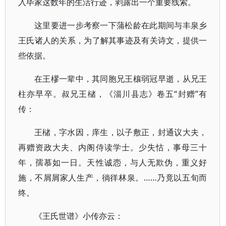
入毕家这数年的生活行迹，剥露出一个重要线索。
这里要进一步考察一下蒲松龄在此期间与丰泉乡
王氏诸人的关系，为了解其事迹及有关诗文，提供一
些依据。
在王樛一辈中，其同胞兄王欀弱冠早逝，从兄王
柱亦早卒。叔兄王槠，《淄川县志》卷五“封赠”有
传：
王槠，字水因，庠生，以子敷正，封通议大夫，
再赠资政大夫、内阁侍读学士。少失怙，事母三十
年，孺慕如一日。天性诚悫，与人无欺伪，重义好
施，不屑屑家人生产，徜徉林泉。……乃竟以五旬而
终。
《王氏世谱》小传亦云：