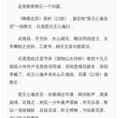
这里附带辨正一个问题。
《聊斋志异》里的《口技》，篇后有“昔王心逸尝
言”一段附文，吕湛恩注王心逸曰：
名德昌，字历长，长山诸生。顺治丙戌进士、太
常卿桢之侄孙。工隶书，精天文及勾股算法。
吕湛恩此注是节录《国朝山左诗钞》卷四十九王
德昌小传并卢见曾按语而成，但却是移花接木，张冠
李戴了。此王心逸并非长山王德昌。且看《口技》篇
附文：
昔王心逸尝言：在都偶过市廛，闻弦歌声，观者
如堵。近窥之，则见一少年曼声度曲，并无乐器，惟
以一指捺颊际，且捺且讴，听之铿锵，与弦索无异。