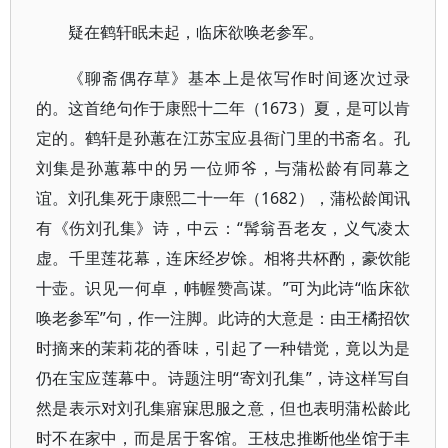
疑在鹤轩眠未起，临床欲唤老参军。
《聊斋偶存草》基本上是依写作时间逐次过录
的。这首绝句作于康熙十二年（1673）夏，是可以肯
定的。鹤轩是孙蕙在江苏宝应县衙门里的书斋名。孔
刘集是孙蕙幕中的另一位师爷，与蒲松龄有同幕之
谊。刘孔集死于康熙二十一年（1682），蒲松龄闻讯
有《伤刘孔集》诗，中云：“髯翁吾老友，义气凌太
虚。千里莲花幕，连床经岁馀。相将共杯酌，豪饮能
十壶。识见一何卓，帏幄赞高谋。”可为此诗“临床欲
唤老参军”句，作一注脚。此诗的大意是：由王橘招饮
时摘来的茉莉花的香味，引起了一种错觉，竟以为是
仍在宝应莲幕中。诗题注明“寄刘孔集”，诗这样写自
然是表示对刘孔集寤寐思服之意，但也表明蒲松龄此
时不在家中，而是居于客馆。王枝忠推断他坐馆于丰