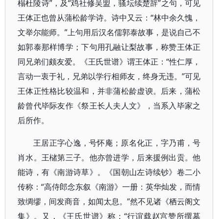
榻杜陵诗”，及“鸡社修吴盟，骚坛续楚辞”之句，可见
王体正也曾从蒲松龄学诗。诗中又云：“林中余久愧，
文举尔能师。”上句用后汉名儒郭泰故事，是说自己不
如郭泰那样博学；下句用孔融让梨故事，称赞王体正
同兄弟们颇友爱。《王氏世谱》谓王体正：“性仁厚，
言动一衷于礼，兄弟以学行相师友，终身无违。”可见
王体正性格比较温和，并非蒲松龄虚谀。后来，蒲松
龄曾代毕际友作《祭王长人夫人文》，当系入毕家之
后所作。
王居正字心逸，号怀庵；原名化正，字乃甫，号
肖水。王槠第三子。他亦曾进学，后来援例出贡。他
能诗，有《南游诗草》。《国朝山左诗续钞》卷二小
传称：“高侍郎念东叙《南游》一册：英华灿发，而情
致绸缪，间发商音，如闻太息。”然不见诸《栖云阁文
集》。又，《王氏世谱》称：“行谊载赵宫赞所撰墓