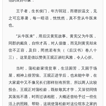
他的良好印象：
王子者，生长侯门，年方弱冠，而罄折温文，见
之可忘寒暑，每一晤语，恍恍然，真不啻从牛医来
也。
“从牛医来”，用后汉黄宪故事。黄宪父为牛医，
同郡的戴良，自恃才高，对人倨傲，而见到黄宪却未
尝不正容，及归，罔然若有失（《后汉书》卷八十
三）。这里是借以赞美王观正谈吐风雅，令人心折。
当时，蒲松龄家境贫寒，生活困苦，又困于场
屋，精神上很苦恼。王观正进学后，也未能中举，在
大家庭中又不像兄长们那样别有所营。所以两人比较
投合。王观正对蒲松龄，既钦敬其才学，又深切同情
其落拓不遇，时而过谈相慰，大概还曾给予过一些生
活上的照顾、帮助，这就使蒲松龄对这位馆东之家的