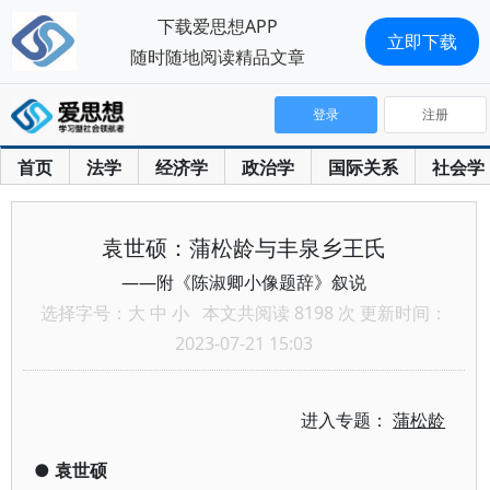
下载爱思想APP
立即下载
随时随地阅读精品文章
登录
注册
首页
法学
经济学
政治学
国际关系
社会学
袁世硕：蒲松龄与丰泉乡王氏
——附《陈淑卿小像题辞》叙说
选择字号：
大
中
小
本文共阅读 8198 次 更新时间：
2023-07-21 15:03
进入专题：
蒲松龄
●
袁世硕