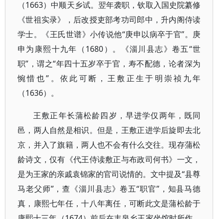
（1663）中顺天乡试。翌年袭职，钦取入国史院纂修
《世祖实录》，后改授吏部考功司郎中，升内阁侍读
学士。《王氏世谱》小传说他“庚申以病卒于官”。庚
申为康熙十九年（1680）。《淄川县志》卷五“世
职”，谓之“年四十五岁卒于官，寿不配德，论者深为
惋惜也”。依此可断，王敷正生于明崇祯九年
（1636）。
王敷正年长蒲松龄四岁，早进学仅两年，既同
邑，两人自然是相识。但是，王敷正进学后旋即去北
京，并入了旗籍，两人也不会有什么交往。现存蒲松
龄诗文，仅有《代王侍读敷正与布政司何书》一文，
是为王家的亲戚袁锦家的官司说情的。文中提及“县尊
马老父师”，查《淄川县志》卷五“职官”，知县马德
真，康熙七年任，十八年离任，可断此文是蒲松龄于
康熙十三年（1674）前后在丰泉乡王家坐馆时所作。