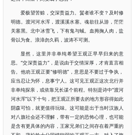
爱极望苦赊，交深责益力。鬒者谁不变？及时修
明德。渡河河水浑，渡溪溪水塞。魂欲往从游，茫茫
关塞黑。北中冰雪飞，下有鬼与蜮。血拇掬人肉，盐
骨以为食。浪漳勿久羁，波涛不可测。
显然，这里并非单纯希望王观正早早归来的意
思。“交深责益力”，是说由于交情深厚，才肯直言相
告。他劝王观正要“修明德”，意思是不要过于争执，
应当忍让为怀，息事宁人。这可见王观正这次北行并
非单纯探亲，或依靠兄长谋个前程。特别是诗中“渡河
河水浑”以下十句，把王观正所要去的地方形容得如此
阴森可怕，就更值得玩味。这可能是出于当时汉族人
对八旗社会还不理解，带有一定的恐怖心理，也可能
是含有更具体的内容，王家兄弟们之间存在着严重的