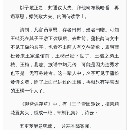
以子敷正贵，封通议大夫、拜他喇布勒哈番，再
遇覃恩，赠资政大夫、内阁侍读学士。
清制，凡官员覃恩，存者曰封，殁者曰赠。可知
王槠死在其子王敷正袭职后、去世前。蒲松龄诗文中
不见王槠的名字，也看不出两人有交往迹象，表明蒲
松龄来王家坐馆前，王槠已经下世了。王槠之弟王
棫、王梅，县志、族谱中均无传，可能是因为连秀才
也不是，无可称述者。这一辈人中，名字可见于蒲松
龄诗文者，除了上面已讲过的王樛，再就只有字雪因
的王橘一个人了。
《聊斋偶存草》中，有《王子雪因邀饮，摘茉莉
花置案头，感成一绝，寄刘孔集》，诗云：
五更梦醒意犹薰，一片寒香隔案闻。