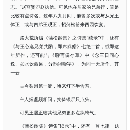
志。”赵宫赞即赵执信。可见他在居家的兄弟行，算是
比较有点诗名。这年八九月间，他曾多次或与从兄王
体正，或与四弟王观正，招蒲松龄来西园饮宴。
路大荒所编《蒲松龄集》之诗集“续录”中，还有
《与王心逸兄弟共酌，即席戏赠》七绝二首，或即这
年所作，还可能与《聊斋偶存草》中《念三日同心
逸、如水饮西园，分韵得啼字》，为同一天所作。其
一云：
古今梨园第一流，唤来灯下半含羞。
主人握盏频相问，笑倚银屏只点头。
可见王居正较其他兄弟更多点纨绔气。
《蒲松龄集》诗集“续录”中，还有一首七律，题