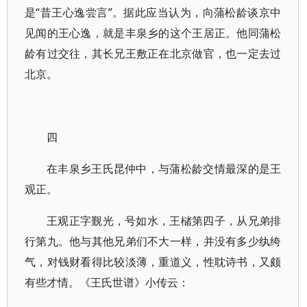
是“昔王心逸尝言”。据此应当认为，向蒲松龄谈京中
见闻的王心逸，就是丰泉乡的这个王居正。他同蒲松
龄有过交往，其长兄王敷正在北京做官，也一定去过
北京。
四
在丰泉乡王氏昆仲中，与蒲松龄交情最深的是王
观正。
王观正字觐光，号如水，王槠第四子，从兄弟排
行第九。他与其他兄弟们不大一样，并没有多少纨绔
气，对钱财看得比较淡薄，重道义，性耽诗书，又颇
有些才情。《王氏世谱》小传云：