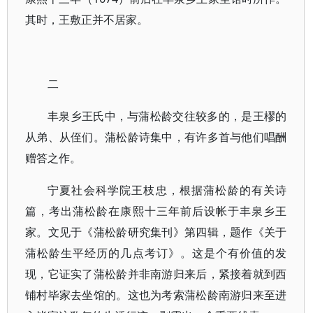
其时，王敷正并不居家。
二
丰泉乡王氏中，与蒲松龄交往较多的，是王樛的
从弟、从侄们。蒲松龄诗集中，有许多首与他们唱酬
赠答之作。
宁夏社会科学院王枝忠，根据蒲松龄的有关诗
篇，考出蒲松龄在康熙十三年前后设帐于丰泉乡王
家。文见于《蒲松龄研究集刊》第四辑，题作《关于
蒲松龄生平经历的几点考订》。这是个有价值的发
现，它证实了蒲松龄并非南游归来后，紧接着就到西
铺村毕家去坐馆的。这也为考索蒲松龄南游归来至进