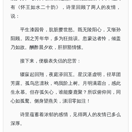
有《怀王如水二十韵》，诗里回顾了两人的友情，
说：
平生漆园骨，肮脏撄世怒。既无陵阳心，又惭孙
阳顾。因之芳年华，多为狂拙误。忽蒙达者怜，倾盖
乃如故。酬酢晨夕欢，肝胆豁情愫。
接下来，便极表失侣的悲苦：
辍寐起回翔，夜庭漭回互。星汉湛虚明，径草团
芳露。孤鸟悲凛秋，鸣我阶上树。月明满霜台，感此
生永慕。但存弧矢心，谁能麋鹿聚？所叹俯仰间，同
心如孤鹜。侧身望燕关，涕泪零如注！
诗里蕴蓄着浓郁的感情，见得两人的友情已多么
深厚。