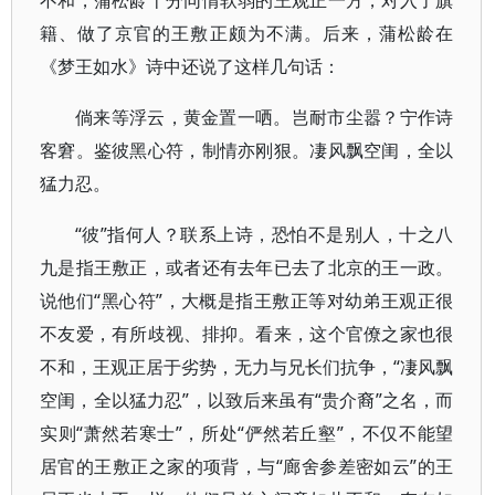
不和，蒲松龄十分同情软弱的王观正一方，对入了旗
籍、做了京官的王敷正颇为不满。后来，蒲松龄在
《梦王如水》诗中还说了这样几句话：
倘来等浮云，黄金置一哂。岂耐市尘嚣？宁作诗
客窘。鉴彼黑心符，制情亦刚狠。凄风飘空闺，全以
猛力忍。
“彼”指何人？联系上诗，恐怕不是别人，十之八
九是指王敷正，或者还有去年已去了北京的王一政。
说他们“黑心符”，大概是指王敷正等对幼弟王观正很
不友爱，有所歧视、排抑。看来，这个官僚之家也很
不和，王观正居于劣势，无力与兄长们抗争，“凄风飘
空闺，全以猛力忍”，以致后来虽有“贵介裔”之名，而
实则“萧然若寒士”，所处“俨然若丘壑”，不仅不能望
居官的王敷正之家的项背，与“廊舍参差密如云”的王