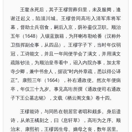
王鳌永死后，其子王樛营葬归里，未及服阕，逢
谢迁起义，陷淄川城。王樛曾同高珩入清军库将军
幕，督助士兵宿食，嗣后入京，荫补銮仪卫职。顺治
五年（1648）入镶蓝旗籍，为拜喇布勒哈番（汉称外
卫指挥副佥事，从四品）。王樛字子下，当时年仅弱
冠，工诗能文，并且一年间便学会了满文，并用满文
疏陈钞法，为顺治皇帝看中，诏入内院办事，加太常
寺少卿，兼中书舍人，据说“时内外章疏，悉以得公译
正”。康熙三年（1664），补右通政使。然次年便病
卒，年仅三十九岁。事见高珩所撰《通政使司右通政
子下王公墓志铭》，文载《栖云阁文集》卷十四。
王樛能诗，与同邑在朝居官者唱和颇多。身后遗
诗，从弟王橘刻之，曰《息轩草》，高珩为之序。顺
治末、康熙初，王樛因生母、嫡母之丧，数年居里。