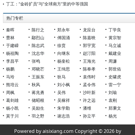
丁工：“金砖扩员”与“全球南方”里的中等强国
热门专栏
秦晖
陈行之
郑永年
龙应台
丁学良
曹林
鄢烈山
傅国涌
陈嘉映
黄宗智
于建嵘
陈志武
徐贲
郭宇宽
马立诚
杨祖陶
沈志华
向继东
赵汀阳
戴建业
李昌平
张鸣
杨奎松
王海光
周濂
杨鹏
邓晓芒
王缉思
陈奉孝
郭世佑
马玲
王振东
狄马
袁伟时
史啸虎
熊培云
秋风
刘小枫
孟令伟
雷一宁
周枫
蒋兆勇
吴伟
沙叶新
刘瑜
葛剑雄
储昭根
吴稼祥
许之远
袁刚
杨小凯
吴励生
朱学勤
潘维
郑秉文
莫于川
羽之野
谢志浩
孙立平
杨光
Powered by aisixiang.com Copyright © 2026 by