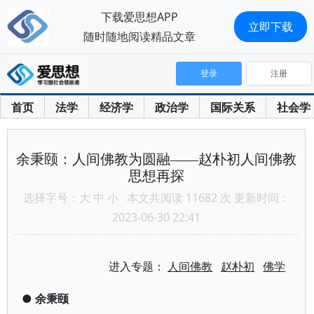
下载爱思想APP
立即下载
随时随地阅读精品文章
登录
注册
首页
法学
经济学
政治学
国际关系
社会学
余秉颐：人间佛教为圆融——赵朴初人间佛教
思想再探
选择字号：
大
中
小
本文共阅读 11682 次 更新时间：
2023-06-30 22:41
进入专题：
人间佛教
赵朴初
佛学
●
余秉颐