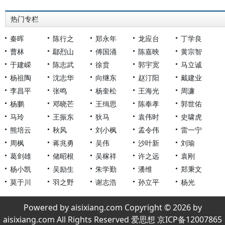
热门专栏
秦晖
陈行之
郑永年
龙应台
丁学良
曹林
鄢烈山
傅国涌
陈嘉映
黄宗智
于建嵘
陈志武
徐贲
郭宇宽
马立诚
杨祖陶
沈志华
向继东
赵汀阳
戴建业
李昌平
张鸣
杨奎松
王海光
周濂
杨鹏
邓晓芒
王缉思
陈奉孝
郭世佑
马玲
王振东
狄马
袁伟时
史啸虎
熊培云
秋风
刘小枫
孟令伟
雷一宁
周枫
蒋兆勇
吴伟
沙叶新
刘瑜
葛剑雄
储昭根
吴稼祥
许之远
袁刚
杨小凯
吴励生
朱学勤
潘维
郑秉文
莫于川
羽之野
谢志浩
孙立平
杨光
Powered by aisixiang.com Copyright © 2026 by
aisixiang.com All Rights Reserved 爱思想 京ICP备12007865