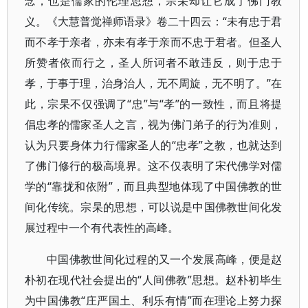
念，也是儒家的伦理思想，宗杲却让它成了佛门教
义。《大慧普觉禅师语录》卷二十四云：“未有忠于君
而不孝于亲者，亦未有孝于亲而不忠于君者。但圣人
所赞者依而行之，圣人所诃者不敢违反，则于忠于
孝，于事于理，治身治人，无不周旋，无不明了。”在
此，宗杲不仅强调了“忠”与“孝”的一致性，而且将提
倡忠孝的儒家圣人之言，视为佛门弟子的行为准则，
认为只要身体力行儒家圣人的“忠孝”之教，也就达到
了佛门修行的极高境界。这不仅表明了宋代佛学对儒
学的“靠拢和依附”，而且典型地体现了中国佛教的世
间化传统。宗杲的思想，可以说是中国佛教世间化发
展过程中一个有代表性的高峰。
中国佛教世间化过程的又一个发展高峰，便是赵
朴初在现代社会提出的“人间佛教”思想。赵朴初毕生
为中国佛教“庄严国土、利乐有情”而在理论上努力探