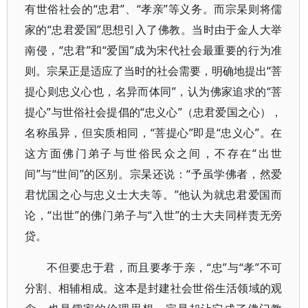
有世俗社会的“忠君”、“孝亲”等义务。而宗杲则将儒
家的“忠君爱国”思想引入了佛教。当时由于金人大举
南侵，“忠君”和“爱国”成为宋代社会最重要的行为准
则。宗杲正是适应了当时的社会需要，明确地提出“菩
提心则忠义心也，名异而体同”，认为佛家追求的“菩
提心”与世俗社会提倡的“忠义心”（忠君爱国之心），
名称虽异，但实质相同，“菩提心”即是“忠义心”。在
这方面佛门弟子与世俗民众之间，不存在“出世
间”与“世间”的区别。宗杲还说：“予虽学佛者，然爱
君忧国之心与忠义士大夫等。”他认为就忠君爱国而
论，“出世”的佛门弟子与“入世”的士大夫同样责无旁
贷。
不但要忠于君，而且要孝于亲，“忠”与“孝”不可
分割、相辅相成。这本是封建社会世俗生活领域的观