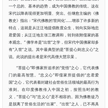
一个总的、基本的趋势，成为中国佛教的传统。这在
宋代以降表现得更加明显、突出。任继愈主编的《佛
教史》指出：“宋代佛教的‘世间化’……增添了许多新的
特点，这就是从泛泛地提倡救度众生，转向实际地忠
君爱国；从泛泛地主张三教调和，转到依附儒家的基
本观念。” 佛学本是“出世”之学，但宋代中国佛家却多
有“入世”之说。其中最典型的是“菩提心则忠义心”之
说。此说的提出者是宋代高僧大慧宗杲 。
“菩提心”即佛家所追求的“觉悟”之心，它代表佛
门的最高智慧。“忠义心”即儒家所提倡的“忠君爱
国”之心，它代表着封建社会世俗生活领域的最高行为
准则。在印度佛教传入中国之初，按照当时的教
义，“菩提心”与“忠义心”是不相容的。因为佛教徒乃
是脱离了世俗生活的“出家”、“出世”之人，已不再具