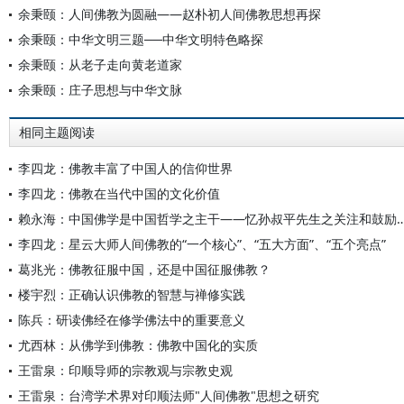
余秉颐：人间佛教为圆融——赵朴初人间佛教思想再探
余秉颐：中华文明三题──中华文明特色略探
余秉颐：从老子走向黄老道家
余秉颐：庄子思想与中华文脉
相同主题阅读
李四龙：佛教丰富了中国人的信仰世界
李四龙：佛教在当代中国的文化价值
赖永海：中国佛学是中国哲学之主干——忆孙叔平先生
李四龙：星云大师人间佛教的“一个核心”、“五大方面”、“五个亮点”
葛兆光：佛教征服中国，还是中国征服佛教？
楼宇烈：正确认识佛教的智慧与禅修实践
陈兵：研读佛经在修学佛法中的重要意义
尤西林：从佛学到佛教：佛教中国化的实质
王雷泉：印顺导师的宗教观与宗教史观
王雷泉：台湾学术界对印顺法师"人间佛教"思想之研究