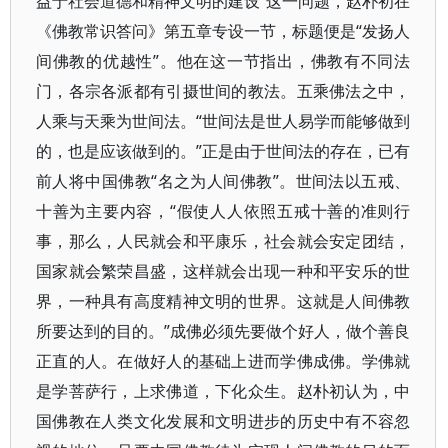
益于社会道德和精神文明的建设”这一问题，赵朴初在
《佛教常识答问》第五章专设一节，标题便是“发扬人
间佛教的优越性”。他在这一节指出，佛教有不同法
门，各宗各派都有引摄世间的教法。五乘佛法之中，
人乘与天乘为世间法。“世间法是世人易学而能够做到
的，也是应该做到的。”正是由于世间法的存在，已有
前人将中国佛教“名之为人间佛教”。世间法以五戒、
十善为主要内容，“假使人人依照五戒十善的准则行
事，那么，人民就会和平康乐，社会就会安定团结，
国家就会繁荣昌盛，这样就会出现一种和平安乐的世
界，一种具有高度精神文明的世界。这就是人间佛教
所要达到的目的。”成佛必须先要做个好人，做个善良
正直的人。在做好人的基础上进而学佛成佛。学佛就
是学菩萨行，上求佛道，下化众生。赵朴初认为，中
国佛教在人类文化发展和文明进步的历史中有不容忽