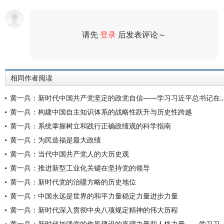
请先
登录
后发表评论～
评论
相同作者阅读
黄一兵：新时代中国共产党坚定的政党自信——学习习近平总书记在庆祝中国共产党
黄一兵：构建中国自主知识体系的战略性跃升与历史性跨越
黄一兵：系统掌握树立和践行正确政绩观的科学指南
黄一兵：为民造福是最大政绩
黄一兵：当代中国共产党人的大历史观
黄一兵：推进新型工业化关键在坚持党的领导
黄一兵：新时代党的治疆方略的历史地位
黄一兵：中国永远是世界的和平力量稳定力量进步力量
黄一兵：新时代深入贯彻中央八项规定精神的伟大历程
黄一兵：新时代加强党的作风建设的真理力量和人格力量——学习习近平总书记关