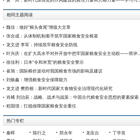
相同主题阅读
魏佳：做好“粮头食尾”增值大文章
张合成：从体制机制着手筑牢国家粮食安全根基
龙文进 李军：持续筑牢粮食安全防线
叶兴庆：在扩大高水平对外开放中把牢国家粮食安全主动权——简评《健全高水平
徐佳利：日本“令和米荒”的粮食安全警示
崔旭：国际粮价波动对我国粮食市场的影响及建议
刘焕鑫：增强粮食安全保障能力
龙文进 樊胜根：新时代国家大食物安全治理现代化研究
肖晞 刘治辰：战略、战术与战策：中国古代粮食安全思想的要素探索
程国强：扛稳保障国家粮食安全重任
热门专栏
秦晖
陈行之
郑永年
龙应台
丁学良