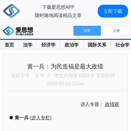
下载爱思想APP
立即下载
随时随地阅读精品文章
登录
注册
首页
法学
经济学
政治学
国际关系
社会学
黄一兵：为民造福是最大政绩
选择字号：
大
中
小
本文共阅读 6263 次 更新时间：
2026-05-26 22:44
进入专题：
政绩观
●
黄一兵
(
进入专栏
)