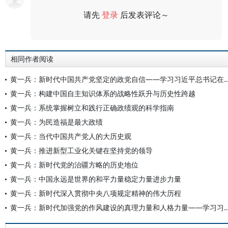
请先
登录
后发表评论～
评论
相同作者阅读
黄一兵：新时代中国共产党坚定的政党自信——学习习近平总书记在庆祝中国共产党
黄一兵：构建中国自主知识体系的战略性跃升与历史性跨越
黄一兵：系统掌握树立和践行正确政绩观的科学指南
黄一兵：为民造福是最大政绩
黄一兵：当代中国共产党人的大历史观
黄一兵：推进新型工业化关键在坚持党的领导
黄一兵：新时代党的治疆方略的历史地位
黄一兵：中国永远是世界的和平力量稳定力量进步力量
黄一兵：新时代深入贯彻中央八项规定精神的伟大历程
黄一兵：新时代加强党的作风建设的真理力量和人格力量——学习习近平总书记关