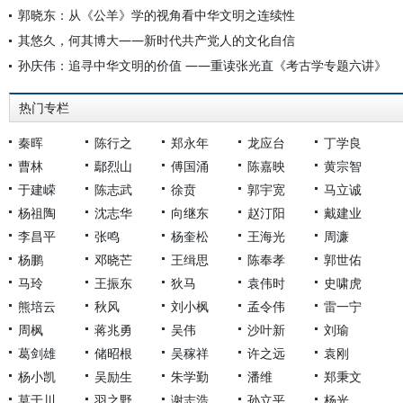
郭晓东：从《公羊》学的视角看中华文明之连续性
其悠久，何其博大——新时代共产党人的文化自信
孙庆伟：追寻中华文明的价值 ——重读张光直《考古学专题六讲》
热门专栏
秦晖
陈行之
郑永年
龙应台
丁学良
曹林
鄢烈山
傅国涌
陈嘉映
黄宗智
于建嵘
陈志武
徐贲
郭宇宽
马立诚
杨祖陶
沈志华
向继东
赵汀阳
戴建业
李昌平
张鸣
杨奎松
王海光
周濂
杨鹏
邓晓芒
王缉思
陈奉孝
郭世佑
马玲
王振东
狄马
袁伟时
史啸虎
熊培云
秋风
刘小枫
孟令伟
雷一宁
周枫
蒋兆勇
吴伟
沙叶新
刘瑜
葛剑雄
储昭根
吴稼祥
许之远
袁刚
杨小凯
吴励生
朱学勤
潘维
郑秉文
莫于川
羽之野
谢志浩
孙立平
杨光