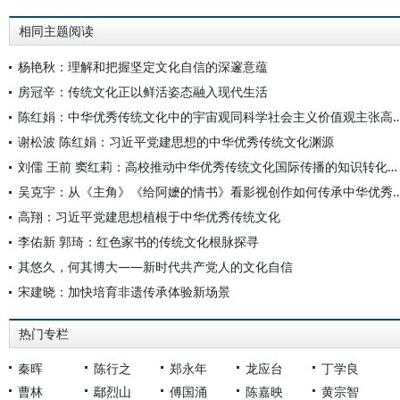
相同主题阅读
杨艳秋：理解和把握坚定文化自信的深邃意蕴
房冠辛：传统文化正以鲜活姿态融入现代生活
陈红娟：中华优秀传统文化中的宇宙观同科学社会主义价值
谢松波 陈红娟：习近平党建思想的中华优秀传统文化渊源
刘儒 王前 窦红莉：高校推动中华优秀传统文化国际传播的知识转化路径
吴克宇：从《主角》《给阿嬷的情书》看影视创作如何
高翔：习近平党建思想植根于中华优秀传统文化
李佑新 郭琦：红色家书的传统文化根脉探寻
其悠久，何其博大——新时代共产党人的文化自信
宋建晓：加快培育非遗传承体验新场景
热门专栏
秦晖
陈行之
郑永年
龙应台
丁学良
曹林
鄢烈山
傅国涌
陈嘉映
黄宗智