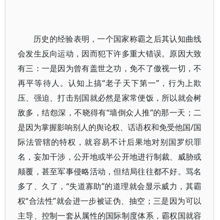
历史的经验表明，一个国家称霸之后其认知曲线
会发生反向运动，因而犯下许多重大错误。原因大致
有三：一是因为曾有盖世之功，免不了傲视一切，不
再平等待人。认知上搞“老子天下第一”，行为上欺
压、强迫、打击别国就必然是家常便饭，所以就会树
敌多，结怨深，不晓得有“墙倒众人推”的那一天；二
是因为掌握影响别人的舆论权、话语权和免受他国/国
际法管辖的特权，就容易不计后果地对别国罗织罪
名，妄加干涉，公开地或半公开地进行制裁、威胁或
颠覆，甚至军事侵略活动，但结局往往都不好。骂名
多了、久了，“失道寡助”的道理就会显示威力，其霸
权“合法性”就会进一步被证伪、抽空；三是因为可以
主导、控制一套从属性的国际制度体系，霸权国就容