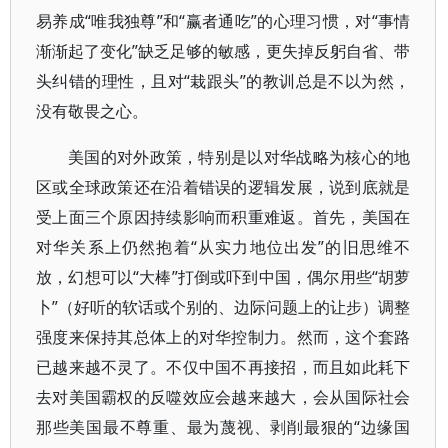
易养成“唯我独尊”和“赢者通吃”的心理习惯，对“事情
渐渐起了变化”缺乏足够的敏感，更失掉反躬自省、带
头纠错的理性，且对“栽跟头”的教训总是不以为然，
没有敬畏之心。
美国的对外政策，特别是以对华战略为核心的地
区或全球政策还在沿着错误的逻辑发展，说到底就是
受上面三个原因持续影响而积重难返。首先，美国在
对华关系上仍然抱着“从实力地位出发”的旧思维不
放，幻想可以“大棒”打倒或吓到中国，偶尔用些“胡萝
卜”（好听的软话或个别的、边际问题上的让步）调整
强度来保持其总体上的对华控制力。然而，这个套路
已越来越不灵了。不仅中国不再接招，而且如此耗下
去对美国霸权的反噬效应会越来越大，会从国际社会
那些美国最不尊重、最为蔑视、剥削最狠的“边缘国