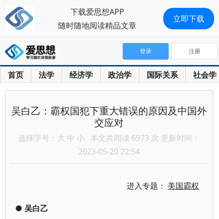
下载爱思想APP
立即下载
随时随地阅读精品文章
登录
注册
首页
法学
经济学
政治学
国际关系
社会学
吴白乙：霸权国犯下重大错误的原因及中国外
交应对
选择字号：
大
中
小
本文共阅读 6973 次 更新时间：
2023-05-20 22:54
进入专题：
美国霸权
●
吴白乙