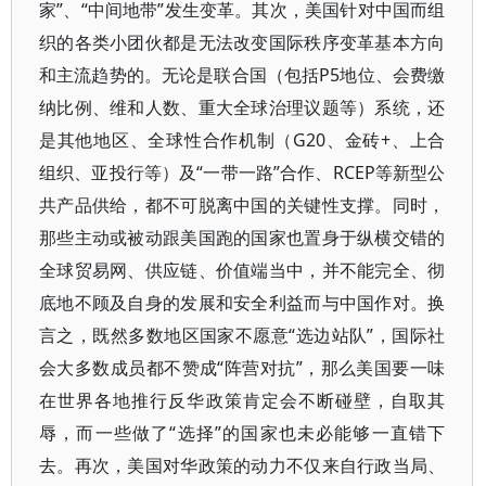
家”、“中间地带”发生变革。其次，美国针对中国而组
织的各类小团伙都是无法改变国际秩序变革基本方向
和主流趋势的。无论是联合国（包括P5地位、会费缴
纳比例、维和人数、重大全球治理议题等）系统，还
是其他地区、全球性合作机制（G20、金砖+、上合
组织、亚投行等）及“一带一路”合作、RCEP等新型公
共产品供给，都不可脱离中国的关键性支撑。同时，
那些主动或被动跟美国跑的国家也置身于纵横交错的
全球贸易网、供应链、价值端当中，并不能完全、彻
底地不顾及自身的发展和安全利益而与中国作对。换
言之，既然多数地区国家不愿意“选边站队”，国际社
会大多数成员都不赞成“阵营对抗”，那么美国要一味
在世界各地推行反华政策肯定会不断碰壁，自取其
辱，而一些做了“选择”的国家也未必能够一直错下
去。再次，美国对华政策的动力不仅来自行政当局、