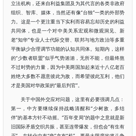
立法机构，还来自利益集团及为其代言的各类非政府
组织、智库、媒体，当然还有像“台独”一类的外部势
力。这是一个更注重当下实利而容易忘却历史的利益
共同体，也是一个对中美关系宏观和微观洞见、新
老“知华”专业人士代际交替、联邦与地方政治等多重
平衡缺少合理调节功能的认知共同体。短期内，这样
的“少数者联盟”似乎气势汹汹，无所不能，但最终熬
不过时势的力量，因为中美两国加起来近十八亿老百
姓绝大多数不愿意彼此为敌，而希望彼此互利，他们
才是美国对华政策的“最后判官”。
关于中国外交应对问题，这里有必要强调几点：
第一，中方要继续保持战略清醒和“少树敌，多结
伴”的基本方针不动摇。“百年变局”的题中之意就是新
旧国际矛盾交织共振，甚至连带爆发，但也会“有生有
灭”，在转化中有“危”亦有“机”。要最大限度的将斗争