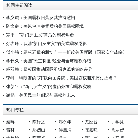
相同主题阅读
李义虎：美国霸权回落及其护持逻辑
陈文鑫：美以伊冲突背后的美国霸权困境
宗平：“新门罗主义”背后的霸权焦虑
孙岩峰：认清“新门罗主义”的美式霸权逻辑
傅小强：霸权逻辑的新动向——解读美国新版《国家安全战略》
李长久：美国“民主制度”蜕变与全球霸权终结
杨双梅：霸权国推动国际组织改革的策略差异
李峥：特朗普的“刀”砍向国务院，美国霸权迎来历史拐点？
张新平：“新门罗主义”的虚伪外衣和霸权实质
谢韬：美国民主的倒退与霸权的未来
热门专栏
秦晖
陈行之
郑永年
龙应台
丁学良
曹林
鄢烈山
傅国涌
陈嘉映
黄宗智
于建嵘
陈志武
徐贲
郭宇宽
马立诚