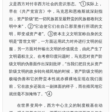
义是西方对付非西方社会的意识形态。”①实际上，
早在《共产党宣言》中，马克思和恩格斯就深刻指
出，资产阶级“把一切民族甚至最野蛮的民族都卷到文
明中来”，②“它迫使它们在自己那里推行所谓的文
明，即变成资产者”。③资本主义文明宣称自身的文
明是“普世文明”，一方面运用武力对外进行文明的征
服，另一方面对外输出文明的价值观念，由此产生了
文明霸权主义。在考察印度问题时，马克思对资产阶
级文明的伪善面作出深刻批评，“当我们把目光从资产
阶级文明的故乡转向殖民地的时候，资产阶级文明的
极端伪善和它的野蛮本性就赤裸裸地呈现在我们面
前，它在故乡还装出一副体面的样子，而在殖民地它
就丝毫不加掩饰了。”④
在世界变局中，西方中心主义的制度根基在动