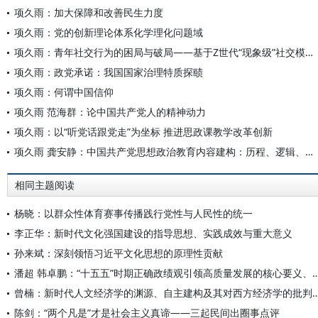
项久雨：加大保障和改善民生力度
项久雨：党的创新理论体系化学理化问题域
项久雨：青年社交行为的困局与破局——基于Z世代“现象级”社交模式分析
项久雨：政党承诺：我国国家治理特质探赜
项久雨：何谓中国信仰
项久雨 范海群：论中国共产党人的精神动力
项久雨：以“听党话跟党走”为坐标 推进思政课教学改革创新
项久雨 龚安静：中国共产党思想政治教育内容建构：历程、逻辑、进路
相同主题阅读
杨晓：以群众性体育赛事传播践行党性与人民性的统一
李正华：新时代文化强国建设的指导思想、实践成效与重大意义
孙来斌：深刻领悟习近平文化思想的原理性贡献
潘超 韩卓鹏：“十五五”时期正确政绩观引领高质量发展的核心
曾楠：新时代人文经济学的渊源、自主建构及其对西
陈剑：“两个凡是”才是社会主义真谛——三起民间出圈事点评