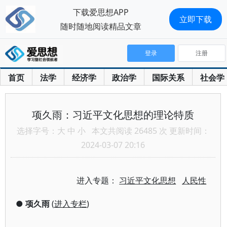
下载爱思想APP
立即下载
随时随地阅读精品文章
登录
注册
首页
法学
经济学
政治学
国际关系
社会学
项久雨：习近平文化思想的理论特质
选择字号：
大
中
小
本文共阅读 26485 次 更新时间：
2024-03-07 20:16
进入专题：
习近平文化思想
人民性
●
项久雨
(
进入专栏
)