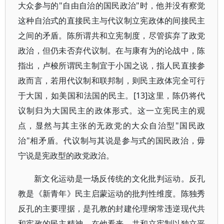
大众参与的"自由自治的国民政治"时，他并没有察觉
这种自治式的直接民主与代议制立宪政体的间接民主
之间的矛盾。陈所谓共和立宪制度，尽管摈弃了政党
政治，但仍未否弃代议制。在与康有为的论战中，陈
指出，卢梭所谓民主制宜于小国之说，指人民直接参
政而言，若用代议制和联邦制，则民主政体完全可行
于大国，如美国和法国的民主。[13]这里，陈仍将代
议制归为大国民主的政体形式。这一立宪民主的观
点，显然与其主张的无政党的大众自治型"国民政
治"相矛盾。代议制与其说是参与式的国民政治，毋
宁说是宪政型的政党政治。
新文化运动是一场反传统的文化批判运动。反孔
教是《新青年》民主启蒙运动的批判性维度。陈独秀
反孔的主要理据，是孔教的封建伦理纲常违逆现代共
和宪政的民主精神。在他看来，共和立宪制以独立平