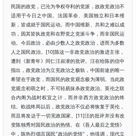
民国的政党，已沦为争权夺利的党派，故政党政治不
适用于今日之中国。法国革命、美国独立和日本维
新，皆成就于国民运动。而中国维新、共和之难以成
功，因其皆执政党和在野党之党派斗争，而非国民运
动。今后政治，必由少数人之政党政治，进而为多数
人之国民政治。[10]陈这一非政党政治的激进主张，
遭到《新青年》同仁汪叔潜的批评。汪在给陈的信中
指出，政党政治为立宪政治之极轨，中国前途的唯一
希望在于政党，而国民的政党观念极为薄弱。当此政
党观念初萌之时，不可轻易抹杀政党政治。英伦之联
合内阁为战时权宜之计，而并非西方政党政治的终
结。欧战终局以后，政党政治不仅必将恢复于英伦，
而且将发达于一切宪政国家。[11]汪的批评并没有改
变陈独秀对国民政治的热情。在《吾人最后之觉悟》
中，陈热烈倡言国民"政治的觉悟"，他强调，现代立