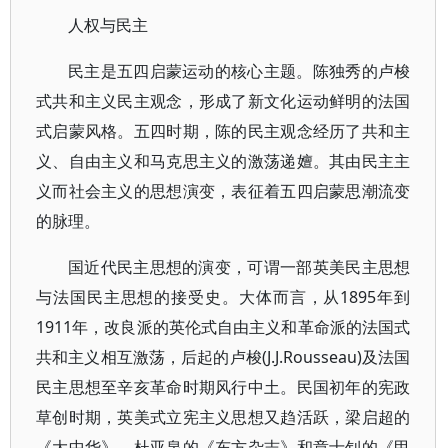
人权与民主
民主是五四启蒙运动的核心主题。陈独秀的卢梭
式共和主义民主观念，形成了新文化运动鲜明的法国
式启蒙风格。五四时期，陈的民主观念经历了共和主
义、自由主义和马克思主义的激荡递嬗。其由民主主
义而社会主义的思想演变，表征着五四启蒙思潮流变
的脉理。
国近代民主思想的演变，可谓一部英美民主思想
与法国民主思想的接受史。大体而言，从1895年到
1911年，改良派的英伦式自由主义和革命派的法国式
共和主义相互激荡，后起的卢梭(J.J.Rousseau)及法国
民主思想至辛亥革命时期风行中土。民国初年的宪政
草创时期，英美式立宪主义思想又趋活跃，梁启超的
《大中华》、杜亚泉的《东方杂志》和章士钊的《甲