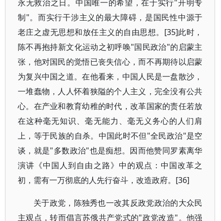
永无救治之日。中国唯一的希望，在于实行"开明专
制"。而实行干涉主义的最大障碍，是国民性中源于
老庄之虚无思想和放任主义的自由思想。[35]此时，
陈不再抱持新文化运动之初呼唤"国民政治"的启蒙主
张，他对国民的觉悟已丧失信心，而不再期待以启蒙
为复兴中国之道。在他看来，中国人民是一盘散沙，
一堆蠢物，人人怀着狭隘的个人主义，完全没有公共
心。在产业和教育幼稚的时代，改革国家的责任若放
在这种毫无知识、毫无能力、毫无义务心的人们肩
上，等于民族的自杀。中国此时不但"全民政治"是空
谈，就是"多数政治"也是痴想。因而他赞同罗素离华
演讲《中国人到自由之路》中的观点：中国改革之
初，需有一万彻底的人先行奋斗，改造政府。[36]
关于政党，陈独秀也一改其反政党政治的大众民
主观点，转而倡言苏俄共产党式的"政党改造"。他强