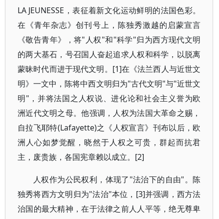
LA JEUNESSE，表征着新文化运动鲜明的法国色彩。
在《青年杂志》创刊号上，陈独秀激越的启蒙宣言
《敬告青年》，将"人权"和"科学"归为西方现代文明
的两大基石，号召国人奋起追求人权和科学，以脱离
蒙昧时代而进于现代文明。[1]在《法兰西人与近世文
明》一文中，陈将中西文明归为"古代文明"与"近世文
明"，并将法国之人权说、进化论和社会主义誉为欧
洲近代文明之母。他强调，人权为法国大革命之赐，
自拉飞耶特(Lafayette)之《人权宣言》刊布以后，欧
洲人心如梦觉醒，晓然于人权之可贵，群起而抗君
主，废贵族，各国宪章赖以成立。[2]
人权作为公民权利，体现了"法治下的自由"。陈
独秀将西方文明归为"法治"本位，[3]并强调，西方法
治国的最大精神，在于法律之前人人平等，绝无尊卑