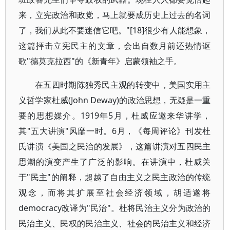
来，立宪政治和政党，马上就要成历史上过去的名词
了，我们从此不要迷信它吧。"[18]很少有人能想象，
这篇抨击立宪民主的文章，会出自数月前还热情讴
歌"德莫克拉西"的《新青年》启蒙领袖之手。
在五四时期陈独秀民主观的转变中，美国实用主
义哲学家杜威(John Deway)的政治思想，无疑是一重
要的思想媒介。1919年5月，杜威应邀来华讲学，
其"五大讲演"风靡一时。6月，《每周评论》刊发杜
氏讲演《美国之民治的发展》，这篇讲演对五四民主
思潮的演变产生了广泛的影响。在讲演中，杜威关
于"民主"的阐释，超越了自由主义之民主政治的传统
观念，而将其扩展至社会经济领域，胡适遂将
democracy改译为"民治"。杜将民治主义分为政治的
民治主义、民权的民治主义、社会的民治主义和经济