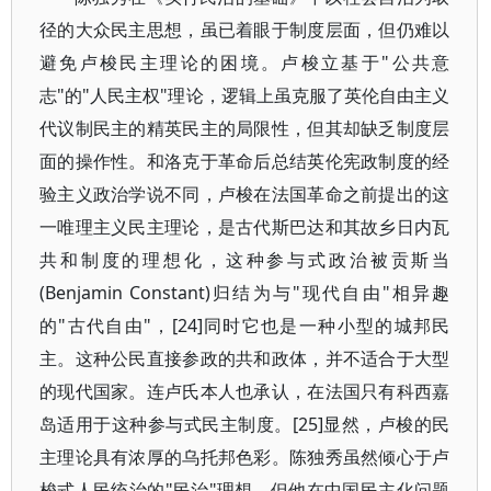
径的大众民主思想，虽已着眼于制度层面，但仍难以
避免卢梭民主理论的困境。卢梭立基于"公共意
志"的"人民主权"理论，逻辑上虽克服了英伦自由主义
代议制民主的精英民主的局限性，但其却缺乏制度层
面的操作性。和洛克于革命后总结英伦宪政制度的经
验主义政治学说不同，卢梭在法国革命之前提出的这
一唯理主义民主理论，是古代斯巴达和其故乡日内瓦
共和制度的理想化，这种参与式政治被贡斯当
(Benjamin Constant)归结为与"现代自由"相异趣
的"古代自由"，[24]同时它也是一种小型的城邦民
主。这种公民直接参政的共和政体，并不适合于大型
的现代国家。连卢氏本人也承认，在法国只有科西嘉
岛适用于这种参与式民主制度。[25]显然，卢梭的民
主理论具有浓厚的乌托邦色彩。陈独秀虽然倾心于卢
梭式人民统治的"民治"理想，但他在中国民主化问题