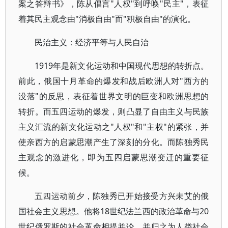
案之答辩书》，陈从倡言"人权"到呼唤"民主"，表征
着其民主观念由"消极自由"而"积极自由"的演化。
民治主义：经济平等与人民自治
1919年是新文化运动和中国现代思想的转折点。
前此，俄国十月革命的爆发和战后欧洲人对"西方的
没落"的反思，表征着世界文明的巨变和欧洲思想的
转折。而五四运动的爆发，则凸显了自由主义与民族
主义汇流的新文化运动之"人权"和"主权"的紧张，并
使亲西方的启蒙思潮产生了深刻的分化。而陈独秀民
主观念的激进化，即为五四启蒙思潮变迁的重要征
候。
五四运动前夕，陈独秀已开始接受方兴未艾的俄
国社会主义思想。他将18世纪法兰西的政治革命与20
世纪俄罗斯的社会革命相提并论，并归之为人类社会