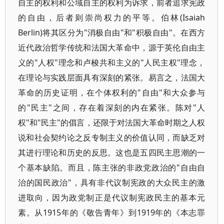
自主的权利和公域自主的权利为诉求，前者追求宪政
的自由，后者则崇尚权力的平等。伯林(Isaiah
Berlin)将其区分为"消极自由"和"积极自由"。在西方
近代政治哲学传统和法国大革命中，源于英伦自由主
义的"人权"理念和卢梭共和主义的"人民主权"理念，
在理论与实践层面具有深刻的紧张。易言之，法国大
革命的历史证明，在个体权利的"自由"和大众参与
的"民主"之间，存在着深刻的内在紧张。陈对"人
权"和"民主"的倡言，还限于对法国大革命时期之人权
说和社会契约论之反专制主义的价值认同，而缺乏对
其进行理论和历史的反思。这也是五四民主思潮的一
个基本缺陷。而且，陈主张的非政党政治的"自由自
治的国民政治"，具有非代议制宪政的大众民主的激
进取向，因为政党制正是代议制宪政民主的基本元
素。从1915年的《敬告青年》到1919年的《本志罪