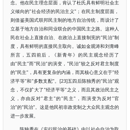
念。他在民主理念层面，肯认了杜氏具有鲜明社会主
义倾向的"社会经济的民治主义"；在民主制度层面，
则借鉴美国式联邦民主制的地方自治传统，而设计了
立基于地方自治和同业联合的中国民主之路。这种人
民在社会上直接自治、在政治上直接制宪的"民治"制
度，具有鲜明的直接民主取向。诚如金观涛和刘青峰
所言，五四前后，《新青年》的民主观念经历了
由"民主"而"民治"的演变，"民治"较之反对君主制度
的"民主"，具有更复杂的内涵，而其核心意义在于"经
济平等"和"多数支配"。[23]五四后陈独秀的"民治"观
念，不仅扩大了"经济平等"之义，而且其政治民主之
义，亦由反对"君主"的"民主"，而演变为反对"官
治"的"民治"。这是他民初非政党制之大众民主观念的
进一步发展。
陈独秀在《实行民治的基础》中以社会自治为取