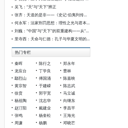
吴飞：“天”与“天下”辨正
张齐：天道的是非——《史记·伯夷列传》刍议
何永军：法家刑罚思想：理性之光与君本之殇
刘巍：“中国”与“天下”的双重建构——从“周虽旧邦，其命维新”论中国古典政教之奠基
里寺西：天命与仁德：孔子与华夏文明的内在超越之路
热门专栏
秦晖
陈行之
郑永年
龙应台
丁学良
曹林
鄢烈山
傅国涌
陈嘉映
黄宗智
于建嵘
陈志武
徐贲
郭宇宽
马立诚
杨祖陶
沈志华
向继东
赵汀阳
戴建业
李昌平
张鸣
杨奎松
王海光
周濂
杨鹏
邓晓芒