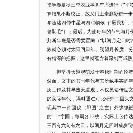
指导春夏秋三季农业事务有序进行（“平秩
算结果不断校正，故又用土圭测影进一步校
参验诸四仲中星与四时物候（“厥民析，鸟
兽氄毛”）；最后，为使每年的节气与月
判断年底是否需要置闰（“以闰月定四时
族就必须对太阳回归年、朔望月长度、
有精深的把握，这里就蕴含着深刻而成熟
但坚持天道观萌发于春秋时期的论
然而，文本的书写年代与其所载事实的
历工作及其早熟天道观，不仅见诸传世
的实际年代，冯时通过对比研究二里头
现其中一件圆仪（即图1之左）外缘镶
的“十”字圈，每周各13枚，实际上它传达
三百有六旬有六日，以闰月定四时成岁”