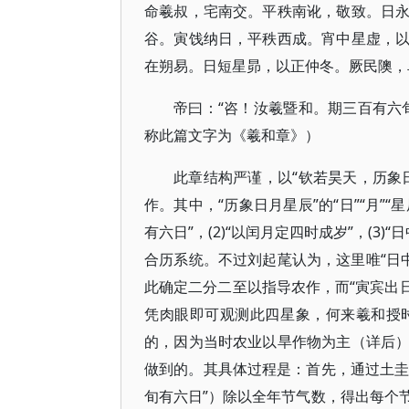
命羲叔，宅南交。平秩南讹，敬致。日
谷。寅饯纳日，平秩西成。宵中星虚，
在朔易。日短星昴，以正仲冬。厥民隩，
帝曰：“咨！汝羲暨和。期三百有六
称此篇文字为《羲和章》）
此章结构严谨，以“钦若昊天，历象
作。其中，“历象日月星辰”的“日”“月”“星
有六日”，(2)“以闰月定四时成岁”，(3)
合历系统。不过刘起荱认为，这里唯“日中
此确定二分二至以指导农作，而“寅宾出日
凭肉眼即可观测此四星象，何来羲和授
的，因为当时农业以旱作物为主（详后
做到的。其具体过程是：首先，通过土圭
旬有六日”）除以全年节气数，得出每个