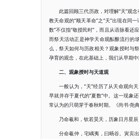
此篇回顾三代历政，对理解“天”观念
教天命观的“顺天革命”之“天”出现在同
数”不仅指“敬授民时”，而且从语脉看还应
而祭天活动正是神学天命观酝酿流行的场
么，祭天如何与历政相关？观象授时与
孕育的观念，在此基础上，我们从早期中
二、观象授时与天道观
一般认为，“天”经历了从天命观向
早就并存于夏代的“夏数”中。这一现象
常认为的只萌芽于春秋时期。《尚书·尧
乃命羲和，钦若昊天，历象日月星辰
分命羲仲，宅嵎夷，曰旸谷。寅宾