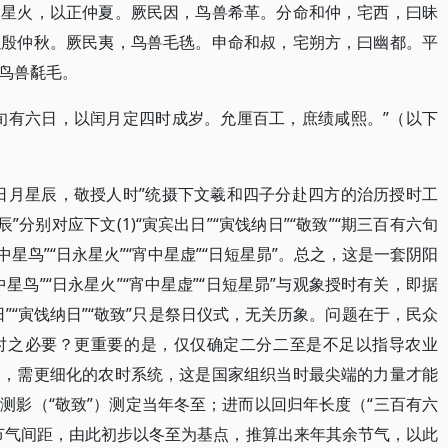
永星火，以正仲夏。厥民因，鸟兽希革。分命和仲，宅西，曰昧
以殷仲秋。厥民夷，鸟兽毛毨。申命和叔，宅朔方，曰幽都。平
鸟兽氄毛。
旬有六日，以闰月定四时成岁。允厘百工，庶绩咸熙。”（以下
日月星辰，敬授人时”统摄下文羲和四子分赴四方的治历授时工
辰”分别对应下文(1)“寅宾出日”“寅饯纳日”“敬致”“期三百有六旬
“日中星鸟”“日永星火”“宵中星虚”“日短星昴”。总之，这是一套阴阳
星鸟”“日永星火”“宵中星虚”“日短星昴”与观象授时有关，即据
”“寅饯纳日”“敬致”只是祭日仪式，无关历象。问题在于，民众
时之必要？更重要的是，仅仅确定二分二至是不足以指导农业
），需更细化的农时系统，这是国家组织当时最尖端的力量才能
测影（“敬致”）测定当年冬至；进而以回归年长度（“三百有六
节气间距，由此初步以冬至为基点，推算出来年其余节气，以此