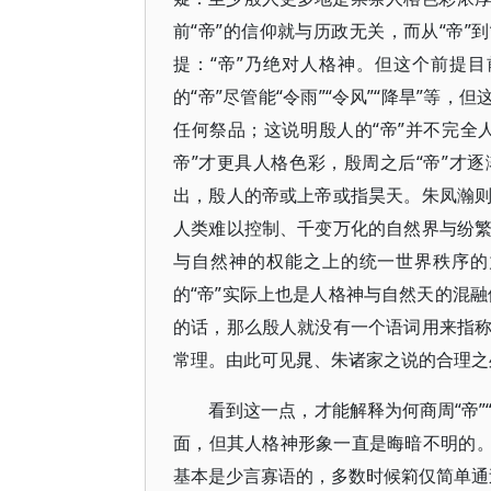
前“帝”的信仰就与历政无关，而从“帝”
提：“帝”乃绝对人格神。但这个前提
的“帝”尽管能“令雨”“令风”“降旱”等
任何祭品；这说明殷人的“帝”并不完全
帝”才更具人格色彩，殷周之后“帝”才
出，殷人的帝或上帝或指昊天。朱凤瀚
人类难以控制、千变万化的自然界与纷
与自然神的权能之上的统一世界秩序的
的“帝”实际上也是人格神与自然天的混融
的话，那么殷人就没有一个语词用来指
常理。由此可见晁、朱诸家之说的合理之
看到这一点，才能解释为何商周“帝”
面，但其人格神形象一直是晦暗不明的。
基本是少言寡语的，多数时候筣仅简单通过