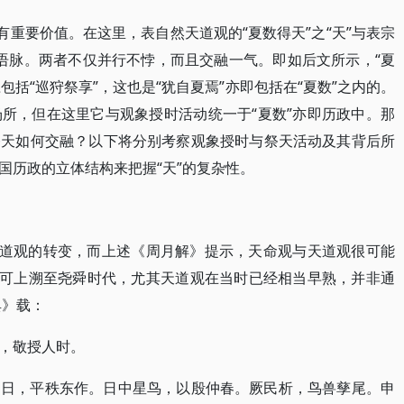
有重要价值。在这里，表自然天道观的“夏数得天”之“天”与表宗
一语脉。两者不仅并行不悖，而且交融一气。即如后文所示，“夏
包括“巡狩祭享”，这也是“犹自夏焉”亦即包括在“夏数”之内的。
所，但在这里它与观象授时活动统一于“夏数”亦即历政中。那
祭天如何交融？以下将分别考察观象授时与祭天活动及其背后所
国历政的立体结构来把握“天”的复杂性。
天道观的转变，而上述《周月解》提示，天命观与天道观很可能
还可上溯至尧舜时代，尤其天道观在当时已经相当早熟，并非通
典》载：
，敬授人时。
出日，平秩东作。日中星鸟，以殷仲春。厥民析，鸟兽孳尾。申