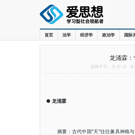
首页
法学
经济学
政治学
国际
龙涌霖：
选择字号：
大
中
小
本文
●
龙涌霖
摘要：古代中国“天”往往兼具神格