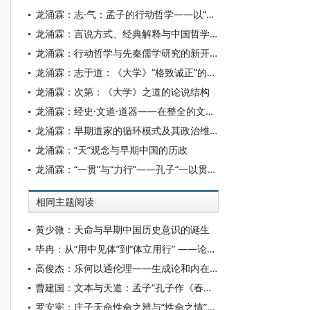
龙涌霖：志·气：孟子的行动哲学——以“知言养气”章为中心的探讨
龙涌霖：言说方式、经典解释与中国哲学的未来
龙涌霖：行动哲学与先秦儒学研究的新开展
龙涌霖：志于道：《大学》“格致诚正”的整体结构
龙涌霖：次第：《大学》之道的论说结构
龙涌霖：经史·文道·道器——在整全的文明视野中把握中国哲学的常与变
龙涌霖：早期道家的循环模式及其政治维度
龙涌霖：“天”观念与早期中国的历政
龙涌霖：“一贯”与“力行”——孔子“一以贯之”说新解
相同主题阅读
黄少微：天命与早期中国历史意识的诞生
毕冉：从“用中见体”到“体立用行” ——论朱子对《中庸》首章“大本”“达道”的阐释变化
高俊杰：乐何以通伦理——生成论和内在机理维度下的思考
曹建国：文本与天道：孟子“孔子作《春秋》”说的知识与思想
罗安宪：庄子天命性命之辨与“性命之情”论析