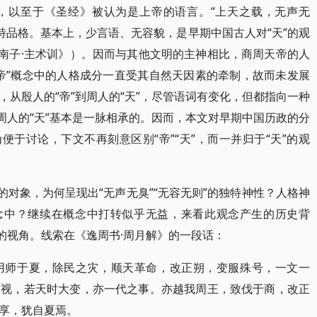
，以至于《圣经》被认为是上帝的语言。“上天之载，无声无
特品格。基本上，少言语、无容貌，是早期中国古人对“天”的观
淮南子·主术训》）。因而与其他文明的主神相比，商周天帝的人
帝”概念中的人格成分一直受其自然天因素的牵制，故而未发展
从殷人的“帝”到周人的“天”，尽管语词有变化，但都指向一种
周人的“天”基本是一脉相承的。因而，本文对早期中国历政的分
便于讨论，下文不再刻意区别“帝”“天”，而一并归于“天”的观
的对象，为何呈现出“无声无臭”“无容无则”的独特神性？人格神
观念中？继续在概念中打转似乎无益，来看此观念产生的历史背
的视角。线索在《逸周书·周月解》的一段话：
用师于夏，除民之灾，顺天革命，改正朔，变服殊号，一文一
之视，若天时大变，亦一代之事。亦越我周王，致伐于商，改正
享，犹自夏焉。