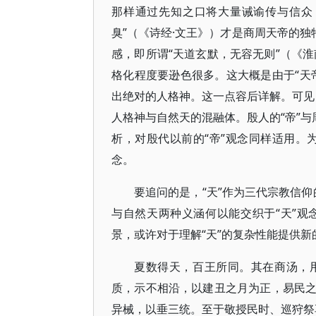
那样通过先知之口将大量诫谕传与信众
臭”（《诗经·文王》）才是商周天帝的独
感，即所谓“天道玄默，无容无则”（《
格化程度要逊色很多。这大概是由于“天
出绝对的人格神。这一点容后详解。可见，
人格神与自然天的混融体。殷人的“帝”与
析，对殷代以前的“帝”观念同样适用。为
念。
要追问的是，“天”作为三代宗教信仰
与自然天两种义涵何以能交织于“天”
景，或许对于理解“天”的复杂性能提供新
夏数得天，百王所同。其在商汤，
质，示不相沿，以建丑之月为正，易民
异械，以垂三统。至于敬授民时、巡狩祭