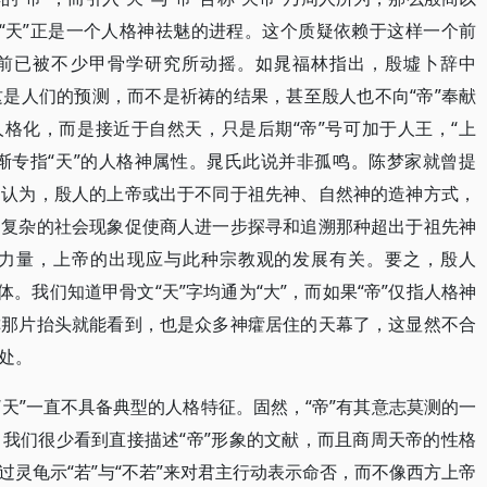
到“天”正是一个人格神祛魅的进程。这个质疑依赖于这样一个前
目前已被不少甲骨学研究所动摇。如晁福林指出，殷墟卜辞中
，但这是人们的预测，而不是祈祷的结果，甚至殷人也不向“帝”奉献
人格化，而是接近于自然天，只是后期“帝”号可加于人王，“上
逐渐专指“天”的人格神属性。晁氏此说并非孤鸣。陈梦家就曾提
则认为，殷人的上帝或出于不同于祖先神、自然神的造神方式，
繁复杂的社会现象促使商人进一步探寻和追溯那种超出于祖先神
力量，上帝的出现应与此种宗教观的发展有关。要之，殷人
体。我们知道甲骨文“天”字均通为“大”，而如果“帝”仅指人格神
称那片抬头就能看到，也是众多神癨居住的天幕了，这显然不合
处。
“天”一直不具备典型的人格特征。固然，“帝”有其意志莫测的一
我们很少看到直接描述“帝”形象的文献，而且商周天帝的性格
灵龟示“若”与“不若”来对君主行动表示命否，而不像西方上帝