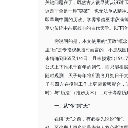
关键问题在于，既然古人很早就认识到“天
这既非全是一种“突破”，也无法单从精神
即早期中国的历政。学界常借巫术萨满等
巫史传统中占据核心的古代天学。以下论
需说明的是，本文使用的“历政”概
里“历”是专指观象授时而言的，不是战国
未精确到365又1/4日，且未摸索出1
公式上下推求千百年的朔气，而只能根
随时观测，天子每年将所测各月朔日干
子与四方在授时工作上更需紧密配合，
时）与“历法”（推步历术），对于考察历
一、从“帝”到“天”
在谈“天”之前，有必要先说说“帝”
疑：至少殷人更多地是崇祭人格色彩浓厚的