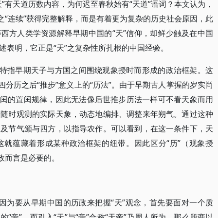
”有天道历数内容，为何迟至春秋始有“天道”语词？本文认为，
之“连续”获得完整解释，而是有着更为复杂的历史社会原因，此
西方人类学资源解释早期中国的“天”信仰，却鲜少触及在中国
述表明，它正是“天”之复杂性所扎根的中国经验。
念特指早期天子与方国之间围绕观象授时而形成的政治框架。这
四分历之后“推步”意义上的“历法”。由于早期古人掌握的岁实尚
9年7闰的置闰规律，因此无法像后世推步历法一样可不看天象而用
据随时观测的实际天象，动态地编排、调整来年朔气。通过这种
支及节气颁与四方，以指导农作。可以看到，在这一条件下，天
这就蕴藏着形成某种政治框架的纽带。因此区分“历”（观象授
政而言是必要的。
。因为要从早期中国的历政来把握“天”观念，首先要面对一个质
“帝”，而引入“天”与“帝”合称“天帝”乃周人所为，那么殷商以