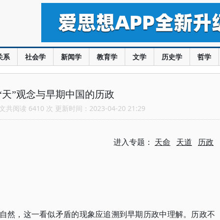
关系
社会学
新闻学
教育学
文学
历史学
哲学
“天”观念与早期中国的历政
共阅读 6410 次 更新时间：2023-04-20 21:29
进入专题：
天命
天道
历政
与自然，这一看似矛盾的现象应追溯到早期历政中理解。历政不