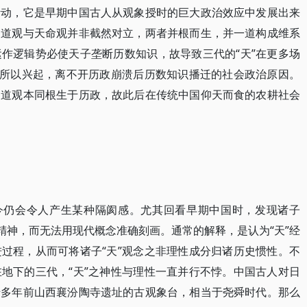
活动，它是早期中国古人从观象授时的巨大政治效应中发展出来
天道观与天命观并非截然对立，两者并根而生，并一道构成维系
作逻辑势必使天子垄断历数知识，故导致三代的“天”在更多场
之所以兴起，离不开历政崩溃后历数知识播迁的社会政治原因。
天道观本同根生于历政，故此后在传统中国仰天而食的农耕社会
至今仍会令人产生某种隔阂感。尤其回看早期中国时，发现诸子
精神，而无法用现代概念准确刻画。通常的解释，是认为“天”经
过程，从而可将诸子“天”观念之非理性成分归诸历史惯性。不
地下的三代，“天”之神性与理性一直并行不悖。中国古人对日
千多年前山西襄汾陶寺遗址的古观象台，相当于尧舜时代。那么