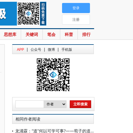
登录
注册
思想库
关键词
笔会
科普
排行
|
|
|
APP
公众号
微博
手机版
相同作者阅读
龙涌霖：“道”何以可学可事?——荀子的道论及其哲学开展