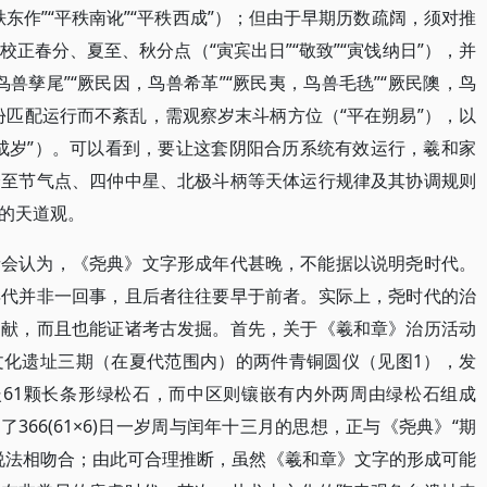
东作”“平秩南讹”“平秩西成”）；但由于早期历数疏阔，须对推
正春分、夏至、秋分点（“寅宾出日”“敬致”“寅饯纳日”），并
兽孳尾”“厥民因，鸟兽希革”“厥民夷，鸟兽毛毨”“厥民隩，鸟
份匹配运行而不紊乱，需观察岁末斗柄方位（“平在朔易”），以
成岁”）。可以看到，要让这套阴阳合历系统有效运行，羲和家
分至节气点、四仲中星、北极斗柄等天体运行规律及其协调规则
的天道观。
者会认为，《尧典》文字形成年代甚晚，不能据以说明尧时代。
年代并非一回事，且后者往往要早于前者。实际上，尧时代的治
文献，而且也能证诸考古发掘。首先，关于《羲和章》治历活动
文化遗址三期（在夏代范围内）的两件青铜圆仪（见图1），发
嵌61颗长条形绿松石，而中区则镶嵌有内外两周由绿松石组成
了366(61×6)日一岁周与闰年十三月的思想，正与《尧典》“期
说法相吻合；由此可合理推断，虽然《羲和章》文字的形成可能