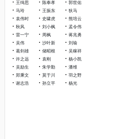
王缉思
陈奉孝
郭世佑
马玲
王振东
狄马
袁伟时
史啸虎
熊培云
秋风
刘小枫
孟令伟
雷一宁
周枫
蒋兆勇
吴伟
沙叶新
刘瑜
葛剑雄
储昭根
吴稼祥
许之远
袁刚
杨小凯
吴励生
朱学勤
潘维
郑秉文
莫于川
羽之野
谢志浩
孙立平
杨光