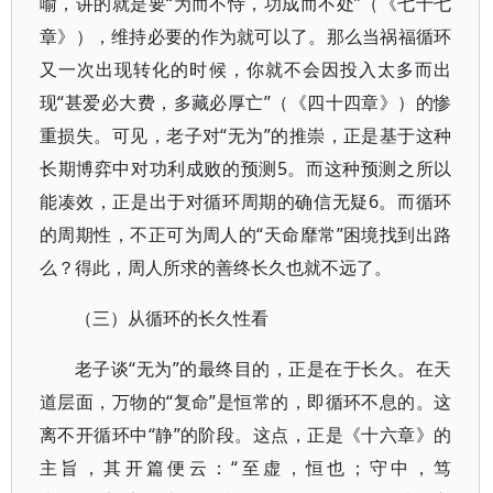
喻，讲的就是要“为而不恃，功成而不处”（《七十七
章》），维持必要的作为就可以了。那么当祸福循环
又一次出现转化的时候，你就不会因投入太多而出
现“甚爱必大费，多藏必厚亡”（《四十四章》）的惨
重损失。可见，老子对“无为”的推崇，正是基于这种
长期博弈中对功利成败的预测5。而这种预测之所以
能凑效，正是出于对循环周期的确信无疑6。而循环
的周期性，不正可为周人的“天命靡常”困境找到出路
么？得此，周人所求的善终长久也就不远了。
（三）从循环的长久性看
老子谈“无为”的最终目的，正是在于长久。在天
道层面，万物的“复命”是恒常的，即循环不息的。这
离不开循环中“静”的阶段。这点，正是《十六章》的
主旨，其开篇便云：“至虚，恒也；守中，笃