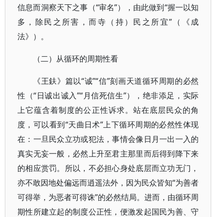
信息而洞察天下之事（“审名”），由此做到“握一以知
多，除民之所害，而寺（持）民之所宜”（《成
法》）。
（二）从循环的周期性看
《王鈇》篇以“诚”“信”刻画天道循环周期的必然
性（“日诚出诚入”“月信死信生”），绝非添足，实际
上它蕴含着制度的公正性诉求。站在底层民众的角
度，可以看到“天曲日术”上下循环周期的必然性体现
在：一旦民众立功或犯法，事情会像日月一出一入的
真实无妄一般，必然上升至君主那里而后得到降下来
的相应赏罚。所以，不必担心身处底层而立功无门，
亦不敢因地处偏远而逍遥法外，因为民众皆知“为善者
可得举，为恶者可得诛”的必然结局。进而，由循环周
期性所建立起的制度公正性，便激发起国民为善、守