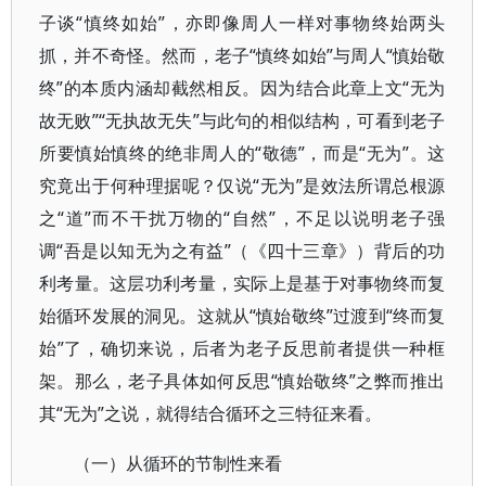
子谈“慎终如始”，亦即像周人一样对事物终始两头
抓，并不奇怪。然而，老子“慎终如始”与周人“慎始敬
终”的本质内涵却截然相反。因为结合此章上文“无为
故无败”“无执故无失”与此句的相似结构，可看到老子
所要慎始慎终的绝非周人的“敬德”，而是“无为”。这
究竟出于何种理据呢？仅说“无为”是效法所谓总根源
之“道”而不干扰万物的“自然”，不足以说明老子强
调“吾是以知无为之有益”（《四十三章》）背后的功
利考量。这层功利考量，实际上是基于对事物终而复
始循环发展的洞见。这就从“慎始敬终”过渡到“终而复
始”了，确切来说，后者为老子反思前者提供一种框
架。那么，老子具体如何反思“慎始敬终”之弊而推出
其“无为”之说，就得结合循环之三特征来看。
（一）从循环的节制性来看