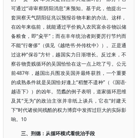
可通过“谛审察阴阳消息”来预知。基于此，他提出一
套洞察天气阴阳征兆以预报谷物丰歉的办法。这样，
在凶年来临前，就能通过平价购入农民富余谷物以储
备粮食，即“籴平”；而在丰年统治者则要厉行节约而
不能“行奢侈”（俱见《越绝书·外传枕中》）。正是通
过这种“保谷”方针，越国实力日渐增长。反过来，不
察谷物贵贱循环的吴国恰恰在这一点上吃了亏。公元
前487年，越国出兵围攻吴国并最终获胜，一个重要
的成熟条件就是吴国恰好逢上“稻蟹不遗种”（《国语·
越语下》）的凶年。范蠡的例子表明，道家循环思维
及其“无为”的政治主张并非纸上谈兵，它在“封建天
下”时代诸侯间残酷的权力博弈中发挥过巨大的实际影
响。10
三、刑德：从循环模式看统治手段