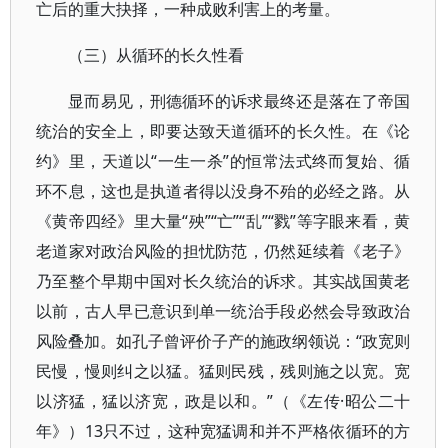
亡后的重大抉择，一种成败利害上的考量。
（三）从循环的长久性看
显而易见，刑德循环的诉求最终还是落在了帝国
统治的安全上，即要达致天道循环的长久性。在《论
约》里，天道以“一生一杀”的恒常法式终而复始、循
环不息，这也是执道者得以没身不殆的必经之路。从
《黄帝四经》里大量“殃”“亡”“乱”“戮”等字眼来看，黄
老道家对政治风险的担忧防范，仍然延续着《老子》
乃至整个早期中国对长久统治的诉求。其实战国黄老
以前，古人早已意识到单一统治手段必然会导致政治
风险叠加。如孔子曾评价子产的施政纲领说：“政宽则
民慢，慢则纠之以猛。猛则民残，残则施之以宽。宽
以济猛，猛以济宽，政是以和。”（《左传·昭公二十
年》）13只不过，这种宽猛调和并不严格依循环的方