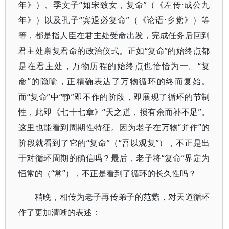
年》）、季文子“如宋致女，复命”（《左传·成公九
年》）以及孔子“宾退必复命”（《论语·乡党》）等
等，都是指人臣在君主处受命出发，完成任务后回到
君主处禀复君命的政治仪式。正如“复命”的始终点都
是在君主处，万物历程的始终点也恰恰为一。“复
命”的隐喻，正精确表达了万物循环的终而复始。
而“复命”中“静”即不作的阶段，即展现了循环的节制
性，此即《七十七章》“天之道，损有余而补不足”。
这里也能看到周期性特征。因为老子在万物“并作”的
阶段就看到了它的“复命”（“吾以观复”），不正是出
于对循环周期的确信吗？最后，老子将“复命”界定为
恒常的（“常”），不正是看到了循环的长久性吗？
稍晚，相传为老子再传弟子的范蠡，对天道循环
作了更加清晰的表述：