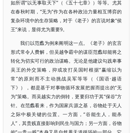
如所谓“以无事取天下”（《五十七章》）等等。尤其
在春秋时期，“无为”作为在各种政治力量相互博弈的
复杂环境中的生存策略，对于《老子》的言说对象“侯
王”来说，显得尤为重要9。
我们以范蠡为例来阐明这一点。《老子》的玄言
形式常令人费解，但吴越争霸中的谋臣范蠡却能将之
转化为切实可行的政治谋略。无论是他建议勾践卑事
吴王的外交策略，抑或攻打吴国时根据“赢缩以为
常”的原则而不主动挑战吴军等等（《国语·越语
下》），都是基于对事物循环发展把握而提出的“无
为”策略。而吴越实力的倒转，更要归功于其“保谷”方
针。在范蠡看来，作为国家兵源之基，谷物处于天人
之际中极关键的位置。一方面，“谷能生人，能杀
人”，其贵贱直接影响到民生与国力；另一方面，谷物
的“一贵一贱”本身又是自然界天道循环的一部分，它