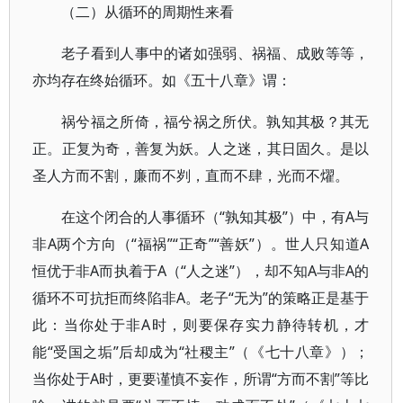
（二）从循环的周期性来看
老子看到人事中的诸如强弱、祸福、成败等等，
亦均存在终始循环。如《五十八章》谓：
祸兮福之所倚，福兮祸之所伏。孰知其极？其无
正。正复为奇，善复为妖。人之迷，其日固久。是以
圣人方而不割，廉而不刿，直而不肆，光而不燿。
在这个闭合的人事循环（“孰知其极”）中，有A与
非A两个方向（“福祸”“正奇”“善妖”）。世人只知道A
恒优于非A而执着于A（“人之迷”），却不知A与非A的
循环不可抗拒而终陷非A。老子“无为”的策略正是基于
此：当你处于非A时，则要保存实力静待转机，才
能“受国之垢”后却成为“社稷主”（《七十八章》）；
当你处于A时，更要谨慎不妄作，所谓“方而不割”等比