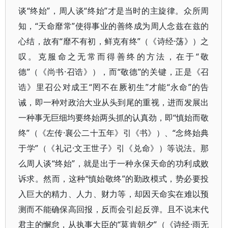
谈“终始”，周人谈“终始”才是当时的主旋律。众所周
知，“天命靡常”使得事业的善终成为周人念兹在兹的
心结，故有“靡不有初，鲜克有终”（《诗经·荡》）之
叹。克服命之无常而得善终的方法，在于“敬
德”（《尚书·召诰》），而“敬德”的关键，正是《召
诰》里召公对成王“罔不在厥初生”才能“永命”的告
诫，即一种对政治大业从头到尾的重视，进而发展出
一种事无巨细均要终始两头抓的认真劲，即“慎始而敬
终”（《左传·襄公二十五年》引《书》）、“念终始典
于学”（《礼记·文王世子》引《兑命》）等说法。那
么周人谈“终始”，就是出于一种永保天命的功利成败
诉求。然而，这种“慎始敬终”的勤政模式，势必要投
入巨大的精力、人力、财力等，却因天命实在难以预
测而不能确保高回报，反而会引起反弹。且不说末代
君主的懈怠，从执事大臣的“莫肯朝夕”（《诗经·雨无