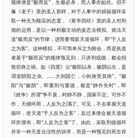
规律便是“极而反”，生极必杀，而人事亦如此。但不
像《老子》里的圣人那样，对于人事中的祸福循环采
取一种无为顺应的态度，《黄帝四经》里的圣人对刑
德的运用，是以一种积极主动的姿态去模拟、效法天
道“极而反”的节律，进而要驾驭天道循环，即“于人反
之为客”。这种模拟，不可简单斥之为附会，而是执道
者基于“极而反”的规律预见到，只讲刑或德，都会招
致切身之祸。如《四度》云“极阳以杀，极阴以生，是
谓逆阴阳之命。……大则国亡，小则身受其殃”。“极
阳”与“极阴”，即重刑与重德，都是“静作失时”，即
《姓争》所谓“争不衰，时静不静，国家不定。可作不
作，天稽环周，人反为之[客]”。可见，不去掌握天道
循环，使天道“于人反为之客”，反过来便会被天道循
环所摆布，即“人反为之客”了。由此，采取刑德循环
并非一种天道合法性的诉求，而是一种预见到死生存