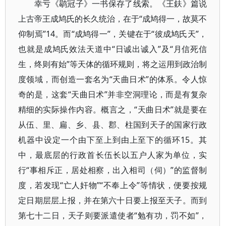
幸亏《鹖冠子》一书保存了线索。《王鈇》篇说
上古帝王成鸠氏的长久统治，在于“成鸠得一，故莫不
仰制焉”14。而“成鸠得一”，关键在于“彼成鸠氏天”，
也就是成鸠氏效法天道中“日诚出诚入”及“月信死信
生，终则有始”等天体的循环规则，将之运用到政治制
度领域，而创造一套名为“天曲日术”的体系。令人惊
奇的是，这套“天曲日术”并非空洞理论，而是有复杂
精细的实际操作内容。概言之，“天曲日术”就是要在
从伍、里、扁、乡、县、郡、柱国到天子的国家行政
机器中设定一个由下至上到由上至下的循环15。其
中，最底层的行政首长伍长以五户人家为单位，实
行“事相斥正，居处相察，出入相司（伺）”的监督制
度，若发现“亡人奸物”“不奉上令”等情状，便要按规
定日期层层上报，并在第六十日要上报至天子。而到
第七十二日，天子则要派遣使者“勉有功，罚不如”，