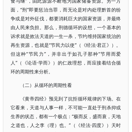
食与继”，由此源源不断地为国家储备资源。另一方
面，“刑”即要惩治当罪，而无论是对内处理黔首的纷
争或是对外征伐，都要消耗巨大的国家资源，并最终
由人民来负担。那么，刑德循环的设想，一个基本的
诉求就是效法天道的一生一杀，节约维持国家统治的
再生资源，也就是“节民力以使”（《经法·君正》）。
但这种“节民力”，并非出于如孔子那种“节用而爱
人”（《论语·学而》）的仁政理想，而应接着结合循
环的周期性来分析。
（二）从循环的周期性看
《黄帝四经》预见到了抗拒循环规律的下场。在
它看来，天道与人事一样，不可能一直处于刑杀抑或
生养的状态，都有一个极点：“极而反，盛而衰，天地
之道也，人之李（理）也。”（《经法·四度》）天时