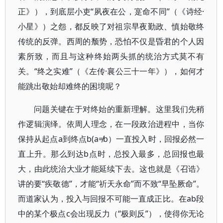
正》），到底层小吏“夙夜在公，寔命不同”（《诗经·
小星》）之怨，都反映了对祖宗早夜勤政、慎始敬终
传统的反弹。西周的颓势，恐怕不仅是昏君的个人因
素所致，而且与这种终始两头抓的统治方式莫不有
关。“终之实难”（《左传·襄公三十一年》），如何才
能跳出敬始却难终的困境呢？
问题关键在于对终始的重新理解。这里我们先稍
作逻辑演绎。依周人理念，在一段政治进程中，当你
保持从起点a到终点b(a≠b）一直投入时，回报必然一
直上升。那么到达b点时，总投入最多，总回报也最
大，由此统治大业才能延续下去。这也就是《召诰》
讲的要“疾敬德”，才能“祈天永命”而不致“早坠厥命”。
而道家认为，投入与回报不可能一直成正比。在ab段
中的某个极点c会出现反力（“极则反”），使得你无论