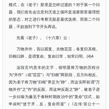
模式，在《老子》那里是怎样过渡的？对于第一个问
题，我们首先会注意到天道之循环是道家那里最理想
的形态，对之进行考察无疑是最优选择。而第二个问
题，不妨放到下节开头再说。
先看《老子》。《十六章》云：
万物并作，吾以观复。夫物芸芸，各复归其根。
归根曰静，是谓复命。复命曰常，知常曰明。(4)4
这段言约意丰的文字，很明显将万物的历程分
为“并作”（或“芸芸”）与“归根”两阶段，且方向相反。
因为老子将万物“归根”界定为“静”，而这实即前谓“万
物并作”之“作”的反面。而这种反面之“静”，被老子进
一步比喻为遍见于春秋时期政治中的“复命”仪式，如
申叔时“使于齐，反，复命而退”（《左传·宣公十一