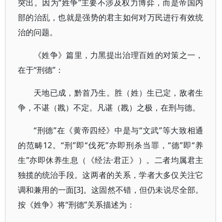
突出。因为“姓争”主要不涉及权力博弈，而是帝国内
部的治乱，也就是强势的君主如何对万民进行有效统
治的问题。
《姓争》篇里，力黑提出治理百姓的对策之一，
在于“刑德”：
天地已成，黔首乃生。胜（姓）生已定，敌者生
争，不谌（戡）不定。凡谌（戡）之极，在刑与德。
“刑德”在《黄帝四经》中是与“文武”等大致相通
的范畴12。“刑”即“伐死”亦即刑杀当罪，“德”即“养
生”亦即休养生息（《经法·君正》）。二者均属君主
独揽的统治手段。这两者的关系，学者大多仅关注它
调和兼用的一面[3]。这固然不错，但仍未说尽全部。
按《姓争》将“刑德”关系描述为：