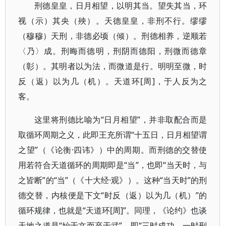
刑德皇皇，日月相望，以明其当。望失其当，环
视（示）其央（殃）。天德皇皇，非刑不行。缪缪
（穆穆）天刑，非德必顷（倾）。刑德相养，逆顺若
〈乃〉成。刑晦而德明，刑阴而德阳，刑微而德章
（彰）。其明者以为法，而微道是行。明明至微，时
反（返）以为几（机）。天道环[周]，于人反为之
客。
这里将刑德比喻为“日月相望”，并非取配合而是
取循环周期之义，此即王充所谓“十五日，日月相望谓
之望”（《论衡·四讳》）中的周期。而刑德的交替使
用若符合天道循环的周期即是“当”，也即“当天时，与
之皆断”的“当”（《十大经·观》）。这种“当天时”的刑
德交替，内核便是下文“时反（返）以为几（机）”的
循环规律，也就是“天道环[周]”。同理，《论约》也谈
天地之道是“始于文而卒于武”，即“三时成功，一时刑