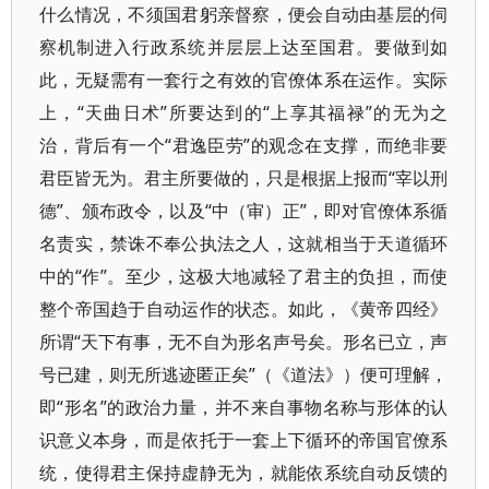
什么情况，不须国君躬亲督察，便会自动由基层的伺
察机制进入行政系统并层层上达至国君。要做到如
此，无疑需有一套行之有效的官僚体系在运作。实际
上，“天曲日术”所要达到的“上享其福禄”的无为之
治，背后有一个“君逸臣劳”的观念在支撑，而绝非要
君臣皆无为。君主所要做的，只是根据上报而“宰以刑
德”、颁布政令，以及“中（审）正”，即对官僚体系循
名责实，禁诛不奉公执法之人，这就相当于天道循环
中的“作”。至少，这极大地减轻了君主的负担，而使
整个帝国趋于自动运作的状态。如此，《黄帝四经》
所谓“天下有事，无不自为形名声号矣。形名已立，声
号已建，则无所逃迹匿正矣”（《道法》）便可理解，
即“形名”的政治力量，并不来自事物名称与形体的认
识意义本身，而是依托于一套上下循环的帝国官僚系
统，使得君主保持虚静无为，就能依系统自动反馈的