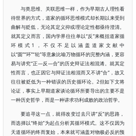
与类思维、关联思维一样，作为早期古人理性看
待世界的方式，道家的循环思维模式却长期以来受到
曲解与贬低，无论其定义抑或理论定性都亟待澄清。
就其定义而言，国内学界往往单以“反”来概括道家循
环模式1，不仅不足以涵盖道家文献中
以“圆”“环”“轮”等意象比喻万物循环的完整内涵，更容
易与讲究“正—反—合”的历史辩证法相混淆。就其定
性而言，也正因它与辩证法相混而又不讲“合”，故又
往往被贬低为一种错误的历史循环论。2但如下文将
论证，事实上早期道家谈论循环所要导出的主要不是
一种历史哲学，而是一种讲求功利成败的政治哲学。
要追寻这一点，就得改变过去只讲“反”的思路，
而选择以“终始”为起点分析其循环模式。这不仅因为
天道循环的终而复始，本来就可涵盖对物极必反的预