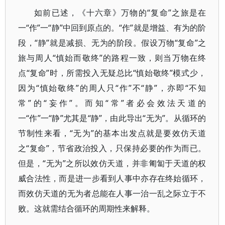
如前已述，《十六章》万物的“复命”之旅是在
一“作”一“静”中回到原点的。“作”就是增益、有为的阶
段，“静”就是减损、无为的阶段。假设万物“复命”之
旅与周人“慎始而敬终”的路程一致，则当万物在终
点“复命”时，所需投入无疑总比“慎始敬终”模式少，
因为“慎始敬终”的周人只“作”不“静”，亦即“不知
常”的“妄作”。而知“常”者必会效法天道的
一“作”一“静”尤其是“静”，由此导出“无为”。从循环的
节制性来看，“无为”的基本出发点就是要效仿天道
之“复命”，节省政治投入，只保持必要的作为而已。
但是，“无为”之所以效仿天道，并非匍匐于天道的权
威合法性，而是进一步看到人事中亦存在终始循环，
而效仿天道的无为者总能在人事一治一乱之际立于不
败。这就需结合循环的周期性来解释。