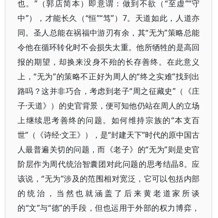
也。”（郭店简本）即意谓：做到不欲（“至虚”“守
中”），才能长久（“恒”“笃”）7。天道如此，人道亦
同。圣人总能在祸福中游刃有余，其“无为”策略总能
令他在循环转化时不会损失太重。他所牺牲的是高回
报的期望，却换来没身不殆的长存善终。在此意义
上，“无为”的策略不正好为周人的“终之实难”找到出
路吗？这并非巧合，考虑到老子“周之征藏史”（《庄
子·天道》）的史官背景，便可知他仍站在周人的立场
上继续思考善终的问题。如何维持宗族的“本支百
世”（《诗经·文王》），是“封建天下”时代的原中国古
人最普遍关切的问题，而《老子》的“无为”则是史官
阶层作为周代统治智囊团对此问题的思考结晶8。应
该说，“无为”涉及的范围相对宽泛，它可以包括内部
的统治，当然也就涵盖了后来黄老道家所谈
的“文”与“德”的手段，但也运用于外部的权力博弈，