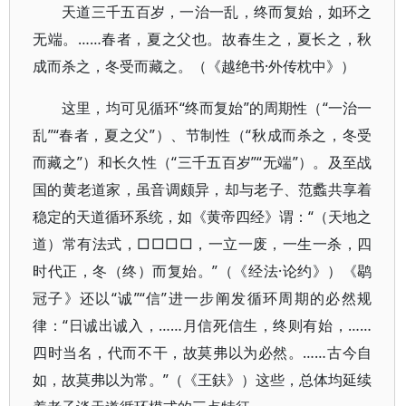
天道三千五百岁，一治一乱，终而复始，如环之
无端。……春者，夏之父也。故春生之，夏长之，秋
成而杀之，冬受而藏之。（《越绝书·外传枕中》）
这里，均可见循环“终而复始”的周期性（“一治一
乱”“春者，夏之父”）、节制性（“秋成而杀之，冬受
而藏之”）和长久性（“三千五百岁”“无端”）。及至战
国的黄老道家，虽音调颇异，却与老子、范蠡共享着
稳定的天道循环系统，如《黄帝四经》谓：“（天地之
道）常有法式，□□□□，一立一废，一生一杀，四
时代正，冬（终）而复始。”（《经法·论约》）《鹖
冠子》还以“诚”“信”进一步阐发循环周期的必然规
律：“日诚出诚入，……月信死信生，终则有始，……
四时当名，代而不干，故莫弗以为必然。……古今自
如，故莫弗以为常。”（《王鈇》）这些，总体均延续