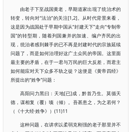
由老子下至战国黄老，早期道家出现了统治术的
转变，转向对“法治”的关注[1,2]。从时代背景来看，
这是因为战国处于早期中国从“封建天下”走向“专制帝
国”的转型期，随着列国兼并的加速、编户齐民的出
现，统治者感到棘手的已不再是封建时代的宗族延续
问题了，而是如何治理好这广土众民的帝国。这里面
最主要的矛盾，在于一君与万民的巨大反差，而君主
如何能应对天下众多不轨之徒？这便是《黄帝四经》
所提出的“姓争”问题：
高阳问力黑曰：天地[已]成，黔首乃生。莫循天
德，谋相复（覆）顷（倾）。吾甚患之，为之若何？
（《十大经·姓争》）(11)11
这种问题，在讲求以柔弱克刚强的老子那里并不