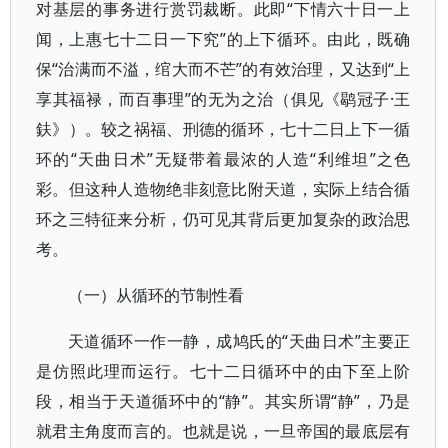
对基层的事务进行赏罚裁断。此即“下情六十日一上
闻，上惠七十二日一下究”的上下循环。由此，既确
保“治满而不溢，绾大而不芒”的有效治理，又达到“上
享其福禄，而百事理”的无为之治（俱见《鹖冠子·王
鈇》）。较之祸福、刑德的循环，七十二日上下一循
环的“天曲日术”无疑带着最浓的人造“利维坦”之色
彩。但这种人造物绝非刻意比附天道，实际上结合循
环之三特征来分析，仍可见其背后更加复杂的政治思
考。
（一）从循环的节制性看
天道循环一作一静，成鸠氏的“天曲日术”主要正
是仿照此理而运行。七十二日循环中的由下至上阶
段，相当于天道循环中的“静”。其实所谓“静”，乃是
就君主角度而言的。也就是说，一旦帝国的最底层有