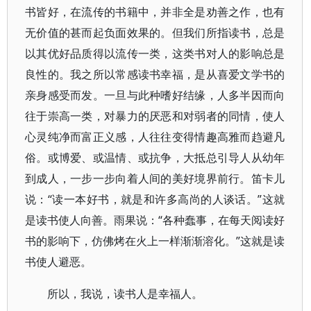
书皆好，在流传的书籍中，并非全是劝善之作，也有
无价值的甚而起负面效果的。但我们所指读书，总是
以其优好品质得以流传一类，这类书对人的影响总是
良性的。我之所以常感读书幸福，是从喜爱文学书的
亲身感受而发。一旦与此种嗜好结缘，人多半因而向
往于崇高一类，对暴力的厌恶和对弱者的同情，使人
心灵纯净而富正义感，人往往变得情趣高雅而趋避凡
俗。或博爱、或温情、或抗争，大抵总引导人从幼年
到成人，一步一步向着人间的美好境界前行。笛卡儿
说：“读一本好书，就是和许多高尚的人谈话。”这就
是读书使人向善。雨果说：“各种蠢事，在每天阅读好
书的影响下，仿佛烤在火上一样渐渐溶化。”这就是读
书使人避恶。
所以，我说，读书人是幸福人。