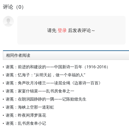
评论（0）
请先
登录
后发表评论～
评论
相同作者阅读
谢冕：前进的和建设的——中国新诗一百年（1916-2016）
谢冕：忆海子：“从明天起，做一个幸福的人”
谢冕：角声吹月冷楼兰——读屈全绳《边塞诗一百首》
谢冕：家宴什锦菜——乱书房食单之一
谢冕：在朗润园静静的一隅——记陈贻焮先生
谢冕：海峡上空那一道彩虹
谢冕：昨夜闲潭梦落花
谢冕：乱书房食单小记