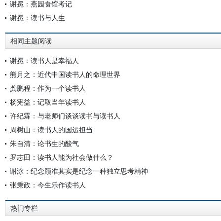
谢冕：燕园食馆考记
谢冕：读书与人生
相同主题阅读
谢冕：读书人是幸福人
熊月之：近代中国读书人的命理世界
龚鹏程：作为一个读书人
杨宪益：记取当年读书人
许纪霖：与老师们谈谈读书与读书人
周树山：读书人的国运担当
朱自清：论书生的酸气
罗志田：读书人能为社会做什么？
谢泳：纪念顾准其实是纪念一种独立思考精神
张秉政：今生乐作读书人
热门专栏