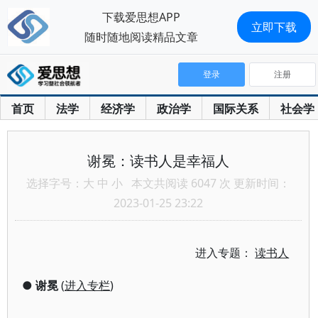
下载爱思想APP
立即下载
随时随地阅读精品文章
登录
注册
首页
法学
经济学
政治学
国际关系
社会学
谢冕：读书人是幸福人
选择字号：
大
中
小
本文共阅读 6047 次 更新时间：
2023-01-25 23:22
进入专题：
读书人
●
谢冕
(
进入专栏
)