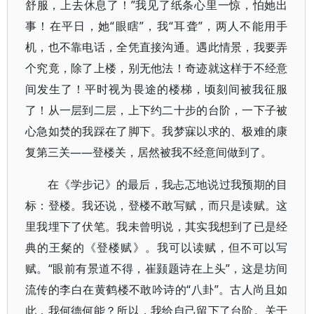
舒服，上去休息了！”我见了纸条心里一惊，怕她出
事！在平日，她“眼瞎”，我“耳聋”，两人不能用手
机，也不靠电话，全凭直接沟通。遇此情景，我要弄
个究竟，除了上楼，别无他法！奇迹就这样于不经意
间发生了！平时视为畏途的楼梯，顷刻间被我征服
了！从一层到二层，上下约二十步的台阶，一下子被
心急如焚的我踩在了脚下。我梦寐以求的、极难的康
复第三关——登楼关，居然被我不经意间做到了。
在《学步记》的最后，我忐忑地说过我预期的目
标：登楼。我还说，登楼不敢写赋，而只是读赋。这
里我埋下了伏笔。我未曾明说，其实我想到了已是经
典的王粲的《登楼赋》。我可以读赋，但不可以写
赋。“眼前有景道不得，崔颢题诗在上头”，这是坊间
流传的李白在黄鹤楼不敢吟诗的“八卦”。古人尚且如
此，我何德何能？所以，我给自己留下了台阶。关于