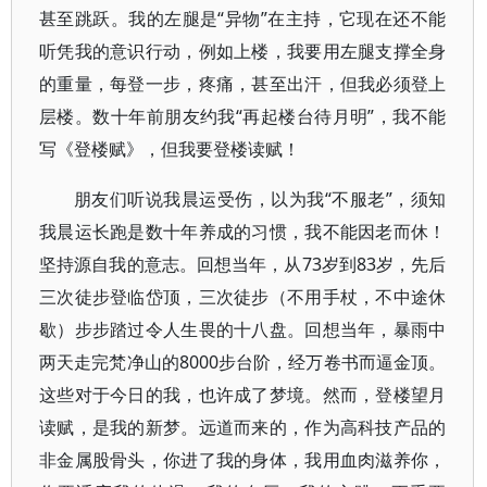
甚至跳跃。我的左腿是“异物”在主持，它现在还不能
听凭我的意识行动，例如上楼，我要用左腿支撑全身
的重量，每登一步，疼痛，甚至出汗，但我必须登上
层楼。数十年前朋友约我“再起楼台待月明”，我不能
写《登楼赋》，但我要登楼读赋！
朋友们听说我晨运受伤，以为我“不服老”，须知
我晨运长跑是数十年养成的习惯，我不能因老而休！
坚持源自我的意志。回想当年，从73岁到83岁，先后
三次徒步登临岱顶，三次徒步（不用手杖，不中途休
歇）步步踏过令人生畏的十八盘。回想当年，暴雨中
两天走完梵净山的8000步台阶，经万卷书而逼金顶。
这些对于今日的我，也许成了梦境。然而，登楼望月
读赋，是我的新梦。远道而来的，作为高科技产品的
非金属股骨头，你进了我的身体，我用血肉滋养你，