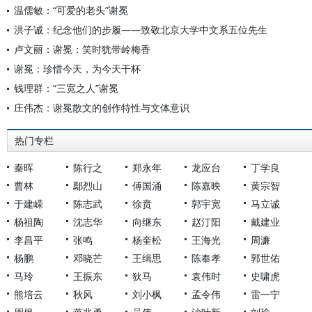
温儒敏：“可爱的老头”谢冕
洪子诚：纪念他们的步履——致敬北京大学中文系五位先生
卢文丽：谢冕：笑时犹带岭梅香
谢冕：珍惜今天，为今天干杯
钱理群：“三宽之人”谢冕
庄伟杰：谢冕散文的创作特性与文体意识
热门专栏
秦晖
陈行之
郑永年
龙应台
丁学良
曹林
鄢烈山
傅国涌
陈嘉映
黄宗智
于建嵘
陈志武
徐贲
郭宇宽
马立诚
杨祖陶
沈志华
向继东
赵汀阳
戴建业
李昌平
张鸣
杨奎松
王海光
周濂
杨鹏
邓晓芒
王缉思
陈奉孝
郭世佑
马玲
王振东
狄马
袁伟时
史啸虎
熊培云
秋风
刘小枫
孟令伟
雷一宁