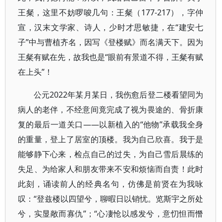
王粲，这里不妨啰唆几句：王粲（177-217），字仲
宣，汉末文学家、诗人，少时才思敏捷，在“建安七
子”中与曹植齐名，因写《登楼赋》而名满天下。因为
王粲有赋在先，故我也是“眼前有景道不得，王粲有赋
在上头”！
公元2022年某月某日，我伤愈后登二楼看望同为
病人的老伴，不经意间竟完成了视为畏途的、骨折康
复的最后一道关口——以新植入的“他物”承载我全身
的重量，登上了居室的顶楼。我为自己欣喜。我于是
能够静下心来，检点自己的过失，为自己雪后晨练的
失足、为给家人和朋友带来不安和烦恼而自责！此时
此刻，诵读前人的经典名句，仿佛是前贤在为我咏
叹：“登兹楼以四望兮，聊暇日以销忧。览斯宇之所处
兮，实显敞而寡仇”；“心凄怆以感发兮，意忉怛而憯