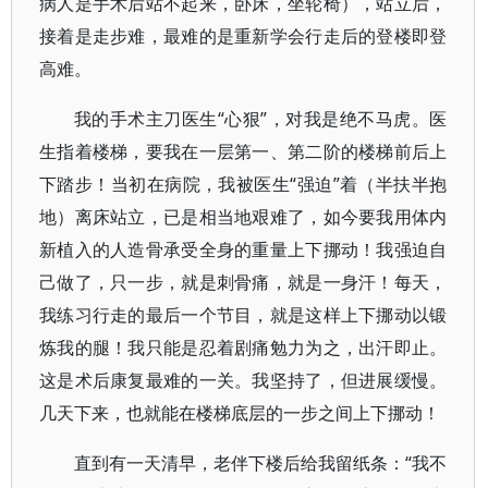
病人是手术后站不起来，卧床，坐轮椅），站立后，
接着是走步难，最难的是重新学会行走后的登楼即登
高难。
我的手术主刀医生“心狠”，对我是绝不马虎。医
生指着楼梯，要我在一层第一、第二阶的楼梯前后上
下踏步！当初在病院，我被医生“强迫”着（半扶半抱
地）离床站立，已是相当地艰难了，如今要我用体内
新植入的人造骨承受全身的重量上下挪动！我强迫自
己做了，只一步，就是刺骨痛，就是一身汗！每天，
我练习行走的最后一个节目，就是这样上下挪动以锻
炼我的腿！我只能是忍着剧痛勉力为之，出汗即止。
这是术后康复最难的一关。我坚持了，但进展缓慢。
几天下来，也就能在楼梯底层的一步之间上下挪动！
直到有一天清早，老伴下楼后给我留纸条：“我不