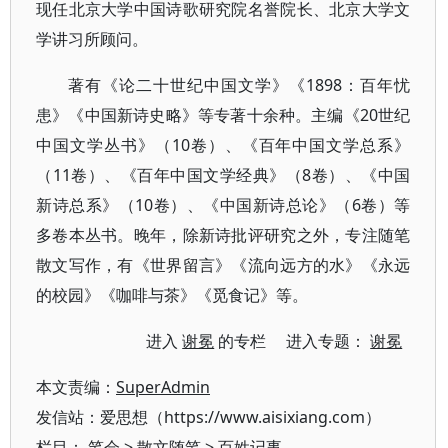
现任北京大学中国诗歌研究院名誉院长、北京大学文
学讲习所顾问。
著有《论二十世纪中国文学》《1898：百年忧
患》《中国新诗史略》等专著十余种。主编《20世纪
中国文学丛书》（10卷）、《百年中国文学总系》
（11卷）、《百年中国文学经典》（8卷）、《中国
新诗总系》（10卷）、《中国新诗总论》（6卷）等
多卷本丛书。晚年，除新诗批评研究之外，专注随笔
散文写作，有《世界留言》《流向远方的水》《永远
的校园》《咖啡与茶》《觅食记》等。
进入
谢冕
的专栏 进入专题：
谢冕
本文责编：
SuperAdmin
发信站：爱思想（https://www.aisixiang.com）
栏目：
笔会
>
散文随笔
>
百姓记事