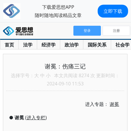
下载爱思想APP
立即下载
随时随地阅读精品文章
登录
注册
首页
法学
经济学
政治学
国际关系
社会学
谢冕：伤痛三记
选择字号：
大
中
小
本文共阅读 8274 次 更新时间：
2024-09-10 11:53
进入专题：
谢冕
●
谢冕
(
进入专栏
)