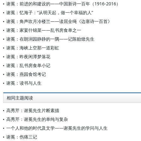
谢冕：前进的和建设的——中国新诗一百年（1916-2016）
谢冕：忆海子：“从明天起，做一个幸福的人”
谢冕：角声吹月冷楼兰——读屈全绳《边塞诗一百首》
谢冕：家宴什锦菜——乱书房食单之一
谢冕：在朗润园静静的一隅——记陈贻焮先生
谢冕：海峡上空那一道彩虹
谢冕：昨夜闲潭梦落花
谢冕：乱书房食单小记
谢冕：燕园食馆考记
谢冕：读书与人生
相同主题阅读
高秀芹：谢冕先生片断素描
高秀芹：谢冕先生的单纯与复杂
一个人和他的时代及文学——谢冕先生的学问与人生
谢冕：伤痛三记