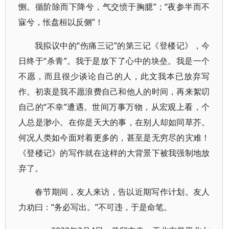
恻。循阶除而下降兮，气交愤于胸臆”；“夜参半而不
寐兮，怅盘桓以反侧”！
我拟议中的“伤痛三记”的第三记《登楼记》，今
日终于“杀青”。我于是放下了心中的块垒。我是一个
不愿，而且很少谈论自己的人，此文我本已放弃写
作。初衷是我不愿浪费自己和他人的时间，再来絮叨
自己的“不幸”遭遇。世间万事万物，从宏观上看，个
人总是渺小。在你是天大的事，在别人却如同草芥。
何况人类如今面对着更多的，甚至是无穷尽的灾难！
《登楼记》的写作就在这样的大背景下被我强制地放
弃了。
春节期间，友人来访，告以近期写作计划。友人
力劝曰：“务必写出。”不可违，于是命笔。