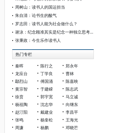
周树山：读书人的国运担当
朱自清：论书生的酸气
罗志田：读书人能为社会做什么？
谢泳：纪念顾准其实是纪念一种独立思考精神
张秉政：今生乐作读书人
热门专栏
秦晖
陈行之
郑永年
龙应台
丁学良
曹林
鄢烈山
傅国涌
陈嘉映
黄宗智
于建嵘
陈志武
徐贲
郭宇宽
马立诚
杨祖陶
沈志华
向继东
赵汀阳
戴建业
李昌平
张鸣
杨奎松
王海光
周濂
杨鹏
邓晓芒