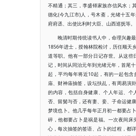
不精通；其三，李盛铎家族亦信风水；其四，
德化(今九江市)人，号木斋，光绪十五
府府丞、出使比利时大臣、山西巡抚等。
晚清时期传统读书人中，命理兴趣最浓
1856年进士，授翰林院检讨，历任顺
道等职。他有一部分日记存世。从这些
记，时间从同治元年到光绪元年，首尾十四
起，平均每年将近10起，有的一起包
庙、财神庙抽签，设坛扶乩，有周易演
的内容，包括自身健康、个人年运、个
否、留鬓与否，还有妻、妾、子命运健
梦境也卜。他几乎每年正月初一都要占
碎，他都要占卜是祸是福。一次夜间床
心，每次抽签的签语、占卜的过程，都