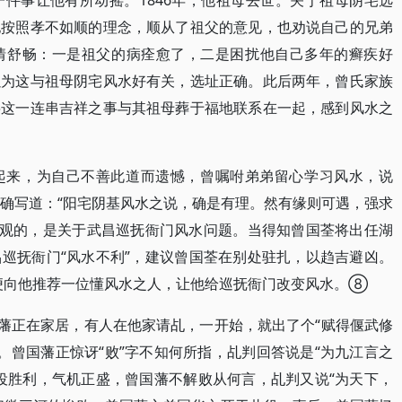
件事让他有所动摇。1846年，他祖母去世。关于祖母阴宅选
他按照孝不如顺的理念，顺从了祖父的意见，也劝说自己的兄弟
情舒畅：一是祖父的病痊愈了，二是困扰他自己多年的癣疾好
以为这与祖母阴宅风水好有关，选址正确。此后两年，曾氏家族
将这一连串吉祥之事与其祖母葬于福地联系在一起，感到风水之
起来，为自己不善此道而遗憾，曾嘱咐弟弟留心学习风水，说
明确写道：“阳宅阴基风水之说，确是有理。然有缘则可遇，强求
水观的，是关于武昌巡抚衙门风水问题。当得知曾国荃将出任湖
巡抚衙门“风水不利”，建议曾国荃在别处驻扎，以趋吉避凶。
便向他推荐一位懂风水之人，让他给巡抚衙门改变风水。⑧
国藩正在家居，有人在他家请乩，一开始，就出了个“赋得偃武修
文”。曾国藩正惊讶“败”字不知何所指，乩判回答说是“为九江言之
役胜利，气机正盛，曾国藩不解败从何言，乩判又说“为天下，