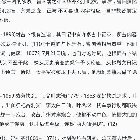
安徽三河的惨败，曾国藩之弟国华亦死于此役。事后，曾国藩忆
河之挫，六弟之变，正与‘不可喜也’四字相应，岂非数皆前定
不信。
2～1893)对占卜很有造诣，其日记中有许多占卜记录，所占内容
次获得证明。(11)对于赵的占卜造诣，曾国藩相当器重。他们
与健康。1867年7月21日晚，他们讨论时局。赵根据占卜结
认为不至于此，赵从历史演变的规律予以论证。从赵烈文日记
占卜预言，所以，太平军被镇压下去以后，他就到常熟去做了隐
1859)热衷扶乩。其父叶志诜(1779～1863)深好扶乩之术，叶
馆，里面祭祀吕洞宾、李太白二仙。叶名琛一切军事行动都取决
东郊一带炮台、攻占广州对岸炮台，他都不动声色，依据大仙的
成了俘虏，这才后悔至极，连称“两大仙误我”。(12)
91)、冯桂芬(1809～1874)，对堪舆均有研究。曾国藩去世后，