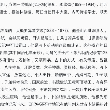
兴国一带地师(风水师)很多。李盛铎(1859～1934)，江西
年进士，授翰林修编。历任出使日本大臣、内阁侍读学士、顺天
厚的，大概要算董文涣(1833～1877)。他是山西洪洞县人，
天乡试、会试同考官、日讲起居注、甘肃甘凉兵备道、甘肃秦筑阶
日记中可以看出，他是占卜活动的超级痴迷者。这些残存的日
年(其中同治七年全缺)，明确的关于占卜等活动的记录有125
含多项活动，既抽签，又演周易。占卜的方式，有关帝庙、吕祖
卦、八字推命、牙牌灵数、六壬神课、灵棋经、梅花数等。占卜
人官运、放差远近、个人出行、婚姻当否、婚姻日期、生子顺
康，子弟科考前景，国家前途，书院建筑工程可否动工，有奇异
卜流年运势。最特别是，有两次四更鸮叫，一次厅中镜子落地摔
头发生巨响，他也起来占卜，卜的结果是老鼠所致。他极为细
详细地记录下来。日记中还不时地记有他与别人对占卜结果的讨