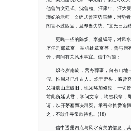
他曾为文廷式、沈曾植、汪康年、汪大
瑾妃的老师，文廷式曾声势喧赫，附势者
阁官不过四品，且即当失势。”文氏日后结局
更晚一些的陈炽、李盛铎等，对风水都
历任刑部章京、军机处章京等，曾与康有
铎，询问有关风水事宜。信中写道：
炽今岁南旋，营办葬事，向有山地
假。惟周君已作古人。炽于峦头，略曾究
又祖遗山庄破旧，现须略加修改，一切
前此所延某君，学问文章，均超我辈，
请，以开茅塞而决群疑。承吾弟执爱逾
之，不敢作寻常款待也。(18)
信中透露四点与风水有关的信息，