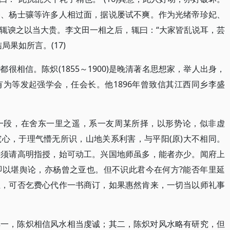
燮、杨士骧等许多人相过面，据说屡试不爽。作为光绪帝珍妃、
辄谀之以当大贵。李文田一相之后，辄曰：“大家皆乱说耳，芸
果如所言。(17)
很相信。陈炽(1855～1900)是晚清著名思想家，举人出身，
为等发起强学会，任会长。他1896年曾致信其江西同乡李盛
一段，在舍东一里之遥，系一友周某所择，以形势论，似非虚
心，于理气懵无所识，山地关系利害，与平阳(原)大不相同。
皆须请高明指授，始可动工。兴国地师虽多，能者亦少。闻府上
即以堪舆论，亦杨曾之亚也。但不识此君今在何方?能否年里延
恒，可否乞费心代作一书商订，如果惠然肯来，一切当以师礼事
其一，陈炽相信风水相当虔诚；其二，陈炽对风水略有研究，但