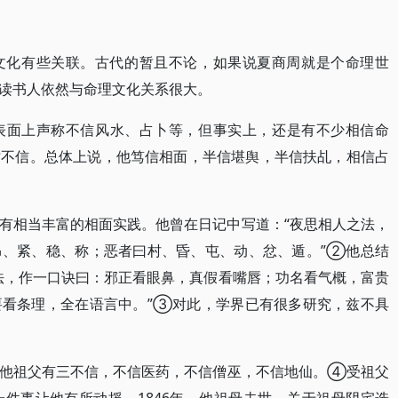
文化有些关联。古代的暂且不论，如果说夏商周就是个命理世
读书人依然与命理文化关系很大。
例。他表面上声称不信风水、占卜等，但事实上，还是有不少相信命
时不信。总体上说，他笃信相面，半信堪舆，半信扶乩，相信占
有相当丰富的相面实践。他曾在日记中写道：“夜思相人之法，
昂、紧、稳、称；恶者曰村、昏、屯、动、忿、遁。”②他总结
法，作一口诀曰：邪正看眼鼻，真假看嘴唇；功名看气概，富贵
要看条理，全在语言中。”③对此，学界已有很多研究，兹不具
，他祖父有三不信，不信医药，不信僧巫，不信地仙。④受祖父