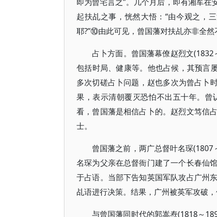
即为曾宅言之”。几个月后，即有湘军在
起扶乩之事，恍然大悟：“由今观之，三
耶?”⑩由此可见，曾国藩对扶乩亦非全然
占卜方面。曾国藩幕僚赵烈文(183
包括时局、健康等。他也占候，其预言屡
多次切磋占卜问题，赵也多次为曾占卜时局
果，表示清朝覆灭恐怕不出五十年。曾
看，曾国藩是相信占卜的。赵烈文笃信
士。
曾国藩之前，两广总督叶名琛(1807～
名琛为父亲在总督衙门建了一个长春仙
于占语。当部下告知英国军队攻占广州
乩语进行决策。结果，广州被英军攻破，他
与曾国藩同时代的郭嵩焘(1818～18