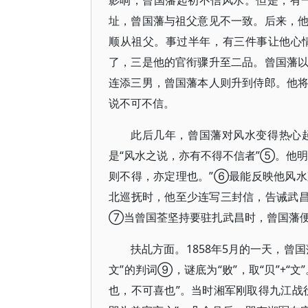
影响，曾国藩起初不信风水。但是，有一
址，曾国藩与祖父意见不一致。后来，
顺从祖父。事过半年，有三件事让他心
了，三是他的官衔骤升至二品。曾国藩
连添三男，曾国藩本人则升到侍郎。他
说不可不信。
此后几年，曾国藩对风水变得热心
是“风水之说，亦有不得不信者”⑤。他
则不得，亦定理也。”⑥最能反映他风
北巡抚时，他至少连写三封信，告诫武昌
⑦当曾国荃坚持要驻扎武昌时，曾国藩
扶乩方面。1858年5月的一天，曾
文”的判词⑨，谜底为“败”，取“贝”+“
也，不可喜也”。当时湘军刚取得九江战