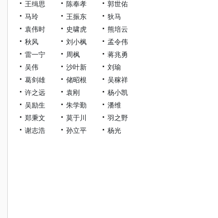
王缉思
陈奉孝
郭世佑
马玲
王振东
狄马
袁伟时
史啸虎
熊培云
秋风
刘小枫
孟令伟
雷一宁
周枫
蒋兆勇
吴伟
沙叶新
刘瑜
葛剑雄
储昭根
吴稼祥
许之远
袁刚
杨小凯
吴励生
朱学勤
潘维
郑秉文
莫于川
羽之野
谢志浩
孙立平
杨光