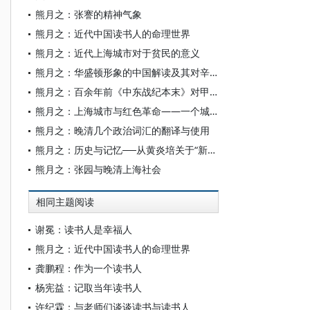
熊月之：张謇的精神气象
熊月之：近代中国读书人的命理世界
熊月之：近代上海城市对于贫民的意义
熊月之：华盛顿形象的中国解读及其对辛亥革命的影响
熊月之：百余年前《中东战纪本末》对甲午战败的反思
熊月之：上海城市与红色革命——一个城市社会史的考察（1921－1949）
熊月之：晚清几个政治词汇的翻译与使用
熊月之：历史与记忆──从黄炎培关于“新场党狱”的记忆说起
熊月之：张园与晚清上海社会
相同主题阅读
谢冕：读书人是幸福人
熊月之：近代中国读书人的命理世界
龚鹏程：作为一个读书人
杨宪益：记取当年读书人
许纪霖：与老师们谈谈读书与读书人