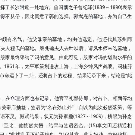
了长沙附近一处地方。曾国藩之子曾纪泽(1839～1890)表示
不得不从俗，因此同意了郭的选择。郭嵩焘的墓地，亦为自己生
中颇有名气。他父母亲的墓地，均由他选定。他还代其苏州同
)选定其夫人程氏的墓地。殷兆镛夫人去世以后，请风水师来选墓地，
。殷家最终采纳了冯的意见。由此可见，殷家对冯的堪舆水平的
卦。1861年，太平军策划进攻上海，上海乡绅风声鹤唳。冯桂芬
市命运卜了一卦，还将占卜的过程、结果记录下来，结论是“此
895)，在命理方面也有记录。他官至礼部侍郎，对占卜、相面等均
京关帝庙抽签，签语为“名在孙山外”，自以为此次必然落第。等
不灵。殿试结果，状元为孙家鼐(1827～1909)，榜眼为孙念
之后。至此，他恍然大悟，结果与签语密合。(15)李文田还精通相
：“此扰乱天下耗子精也。”(16)其意，此人好动，亦好破坏。