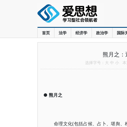
首页
法学
经济学
政治学
国际
熊月之：
选择字号：
大
中
小
本文
●
熊月之
命理文化(包括占候、占卜、堪舆、