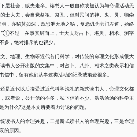
是下层社会，贩夫走卒。读书人一般自称或被认为与命理活动无
陶的士大夫，会自觉祭祖、祭孔，但对民间的神、鬼、灵、物崇
发明，亦秘莫如深，既恐泄天地之秘，复恐讥为旁门左道，始终
。”①不过，在事实层面上，士大夫对占卜、堪舆、相术、测字
不多，绝对排斥的也很少。
天文、地理、生物等近代各门科学，对传统的命理文化形成很大
代读书人公开出版的文集中，对占卜、八卦、相术之类表示相信
书信中，留有他们从事这类活动的记录或痕迹很多。
，还是近代以后接受过近代科学洗礼的新式读书人，命理文化都
间，或者说，公开信的不多，私下信的不少。浩浩汤汤的科学主
是为什么?这是本文所要着力讨论的问题。
传统读书人的命理兴趣，二是新式读书人的命理兴趣，三是命理
衰的原因。