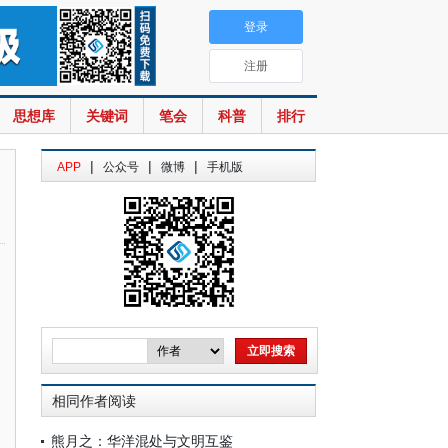
登录
注册
思想库
关键词
笔会
科普
排行
|
|
|
APP
公众号
微博
手机版
相同作者阅读
熊月之：华洋混处与文明互鉴