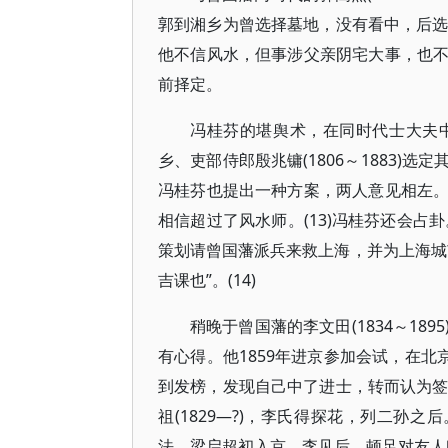
郭到湘乡为曾选择墓地，没有看中，后选择
他不信风水，但事涉父亲阴宅大事，也
前择定。
冯桂芬的堪舆术，在同时代士大夫
乡、吏部侍郎殷兆镛(1806～1883
冯桂芬也提出一种方案，两人意见相左
相信超过了风水师。(13)冯桂芬还会占
策划请曾国藩派兵来救上海，并为上海城
吉课也”。(14)
稍晚于曾国藩的李文田(1834～1
有心得。他1859年进京参加会试，在北
到发榜，发现自己中了进士，转而认为签语
祖(1829—?)，李氏得探花，列二孙
法。梁启超初入京，李见后，顿足对友人曰