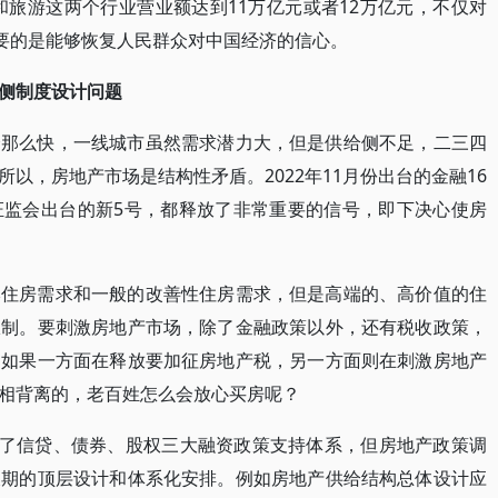
和旅游这两个行业营业额达到11万亿元或者12万亿元，不仅对
重要的是能够恢复人民群众对中国经济的信心。
侧制度设计问题
会那么快，一线城市虽然需求潜力大，但是供给侧不足，二三四
以，房地产市场是结构性矛盾。2022年11月份出台的金融16
证监会出台的新5号，都释放了非常重要的信号，即下决心使房
本住房需求和一般的改善性住房需求，但是高端的、高价值的住
限制。要刺激房地产市场，除了金融政策以外，还有税收政策，
，如果一方面在释放要加征房地产税，另一方面则在刺激房地产
相背离的，老百姓怎么会放心买房呢？
成了信贷、债券、股权三大融资政策支持体系，但房地产政策调
长期的顶层设计和体系化安排。例如房地产供给结构总体设计应