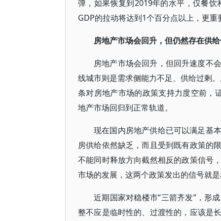
弹，如果恢复到2019年的水平，仅餐饮
GDP的拉动将达到1个百分点以上，更
房地产市场会回升，但仍然存在供给
房地产市场会回升，但回升速度不
线城市则是需求侧能力不足、供给过剩。所
条对房地产市场的政策支持力度空前，
地产市场回归到正常轨道。
现在国内房地产供给已可以满足基
房供给依然缺乏，而且受到既有政策的
不能同时释放方向截然相反的政策信号
市场的发展，这两个政策发出的信号就是
近期国家对稳楼市“三箭齐发”，形
整不应是临时性的、过渡性的，应该是