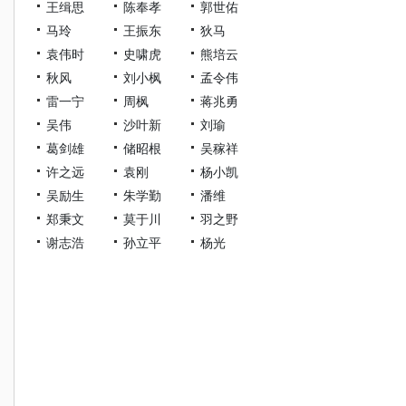
王缉思
陈奉孝
郭世佑
马玲
王振东
狄马
袁伟时
史啸虎
熊培云
秋风
刘小枫
孟令伟
雷一宁
周枫
蒋兆勇
吴伟
沙叶新
刘瑜
葛剑雄
储昭根
吴稼祥
许之远
袁刚
杨小凯
吴励生
朱学勤
潘维
郑秉文
莫于川
羽之野
谢志浩
孙立平
杨光