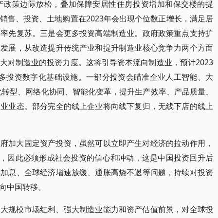
产政策边际放松，叠加保障安居性住房投资增加和保交楼的提
销售、投资、土地购置在2023年会出现个位数正增长，满足居
将率先复苏。三是会更多投资高端制造业。政府政策重点支持扩
量发展，从改造提升传统产业和提升制造业核心竞争力两个方面
大对制造业的投资力度。这将引导资本流向制造业，预计2023
会更多投资数字化基础设施。一部分投资会瞄准企业人工智能、大
化转型、网络化协同、智能化变革，提升生产效率、产品质量、
商业业态。部分完全的线上企业将向线下复归，无线下店的线上
政府加大固定资产投资，虽然可以立即产生对经济的拉动作用，
”，因此必须形成社会投资的信心和冲动，这是中国投资回升后
续加息、全球经济增速放缓、通胀高烧不退等问题，持续对投资
向中国转移。
超大规模市场红利、强大制造业能力和资产估值前景，对全球投