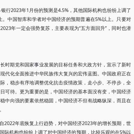
银行2023年1月份的预测是4.5%，其他国际机构也纷纷上调了
上。中国智库和学者对中国经济的预期普遍在5%以上。只要对
023年一定会强势复苏，主要表现为“五方面回升”，同时也潜
更长时期党和国家事业发展的目标任务和大政方针，宣示了新时
式现代化全面推进中华民族伟大复兴的宏伟蓝图。中国政府正在
实际，稳步有序地调整优化抗击疫情政策，走小步、不停步，全
指日可待。更为重要的是，中国经济的基本面没有变，中国经济
、稳中向强的要素依然稳固，中国经济不但有战略纵深，而且在
。
2022年底恢复上行趋势，对中国经济2023年的增长预期，世
，其他国际机构也纷纷上调了对中国经济的预期，比较乐观的在5%以