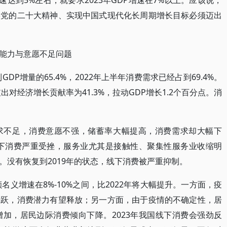
均增速达到5%左右，就要求2023年GDP增速在7%以上。应该说，
实党的二十大精神、实现中国式现代化长周期增长目标必须迈出
能力与意愿不足问题
DP增量的65.4%，2022年上半年消费需求已经占到69.4%。
出对经济增长贡献率为41.3%，拉动GDP增长1.2个百分点。消
求不足，消费意愿不强，储蓄率大幅提高，消费需求却大幅下
线下消费严重受挫，服务业尤其是接触性、聚集性服务业收缩明
。没有恢复到2019年的状态，线下消费被严重抑制。
名义增速在8%-10%之间，比2022年将大幅提升。一方面，疫
活跃，消费潜力有望释放；另一方面，由于疫情的不确定性，居
加，居民边际消费倾向下降。2023年我国线下消费会强劲反