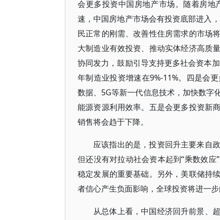
会更多投资中国房地产市场。随着房地
速，中国房地产市场会有投资底部进入，
民正常的刚需、改善性住房需求的市场
大制造业有效投资、推动实体经济高质
协同发力，鼓励引导支持更多社会资本加
年制造业投资增速在9%-11%。四是
数据、5G等新一代信息技术，加快数字
能源资源利用效率。五是会更多投资新
销售将会趋于下降。
应该指出的是，投资回升主要来自
但还没有对拉动社会资本起到“乘数效应
稳定发展的重要基础。另外，美联储持
者信心产生负面影响，全球投资将进一步
从总体上看，中国经济回升前景、