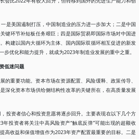
长会比2022年有较大回升，但转移到国外的先进生产能力和创
力：一是美国遏制打压，中国制造业的压力进一步加大；二是中国
件关键环节补短板任务艰巨；四是国际贸易即国际市场对中国进
快。构建以国内大循环为主体、国内国际双循环相互促进的新发
一步优化和能力提升，就成为2023年制造业发展的重中之重。
资低迷问题
发展的重要功能。资本市场在资源配置、风险缓释、政策传导、
，是深化资本市场供给侧结构性改革的关键所在，在高质量发展
作用，投资者信心和投资意愿将逐步回升。主要表现在以下几个方
23年投资者将关注中高风险资产“触底反弹”可能出现的超额收
提高收益和保值增值作为2023年资产配置最重要的目标。二是