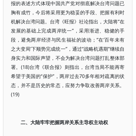
报的表述方式体现中国共产党对彻底解决台湾问题已
胸有成竹，今后将采用更为稳妥的手段、把握有利时
机解决台湾问题。台湾《旺报》社论指出，大陆将“在
发展的基础上完成两岸统一”，采用渐进、稳健的手
段，避免两岸经济与民生福祉的波动；“在‘百年未有
之大变局’下顺势完成统一”，通过“战略机遇期”继续自
身实力和国际声望，不会为解决台湾问题打乱整体部
署。(18)台湾《联合报》则指出，台湾当局不能再寄
希望于美国的“保护”，两岸过去70多年相对疏离的状
态，并不是历史的常态，应努力争取改善两岸关系。
(19)
二、大陆牢牢把握两岸关系主导权主动权