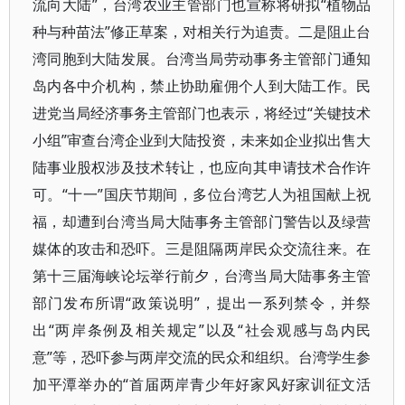
流向大陆”，台湾农业主管部门也宣称将研拟“植物品
种与种苗法”修正草案，对相关行为追责。二是阻止台
湾同胞到大陆发展。台湾当局劳动事务主管部门通知
岛内各中介机构，禁止协助雇佣个人到大陆工作。民
进党当局经济事务主管部门也表示，将经过“关键技术
小组”审查台湾企业到大陆投资，未来如企业拟出售大
陆事业股权涉及技术转让，也应向其申请技术合作许
可。“十一”国庆节期间，多位台湾艺人为祖国献上祝
福，却遭到台湾当局大陆事务主管部门警告以及绿营
媒体的攻击和恐吓。三是阻隔两岸民众交流往来。在
第十三届海峡论坛举行前夕，台湾当局大陆事务主管
部门发布所谓“政策说明”，提出一系列禁令，并祭
出“两岸条例及相关规定”以及“社会观感与岛内民
意”等，恐吓参与两岸交流的民众和组织。台湾学生参
加平潭举办的“首届两岸青少年好家风好家训征文活