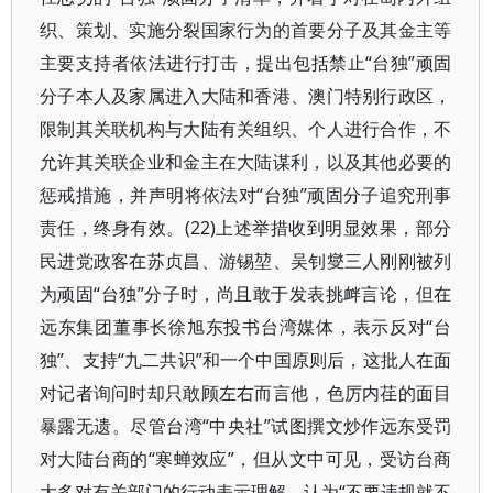
织、策划、实施分裂国家行为的首要分子及其金主等
主要支持者依法进行打击，提出包括禁止“台独”顽固
分子本人及家属进入大陆和香港、澳门特别行政区，
限制其关联机构与大陆有关组织、个人进行合作，不
允许其关联企业和金主在大陆谋利，以及其他必要的
惩戒措施，并声明将依法对“台独”顽固分子追究刑事
责任，终身有效。(22)上述举措收到明显效果，部分
民进党政客在苏贞昌、游锡堃、吴钊燮三人刚刚被列
为顽固“台独”分子时，尚且敢于发表挑衅言论，但在
远东集团董事长徐旭东投书台湾媒体，表示反对“台
独”、支持“九二共识”和一个中国原则后，这批人在面
对记者询问时却只敢顾左右而言他，色厉内荏的面目
暴露无遗。尽管台湾“中央社”试图撰文炒作远东受罚
对大陆台商的“寒蝉效应”，但从文中可见，受访台商
大多对有关部门的行动表示理解，认为“不要违规就不