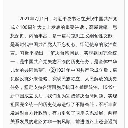
2021年7月1日，习近平总书记在庆祝中国共产党
成立100周年大会上发表的重要讲话，高屋建瓴、思
想深刻、内涵丰富，是一篇马克思主义纲领性文献，
是新时代中国共产党人不忘初心、牢记使命的政治宣
言。习近平指出，“解决台湾问题、实现祖国完全统
一，是中国共产党矢志不渝的历史任务，是全体中华
儿女的共同愿望”。②1921年中国共产党成立后，肩
负起反抗外来侵略，实现民族独立、人民解放的历史
任务，坚定支持台湾同胞反抗日本殖民统治。1949年
新中国成立以后，我们党为完成解决台湾问题、实现
祖国完全统一的历史使命进行了不懈奋斗，不断丰富
发展对台方针政策，有力引领了两岸关系发展。两岸
关系发展的道路并非一帆风顺，前进道路上还会遇到