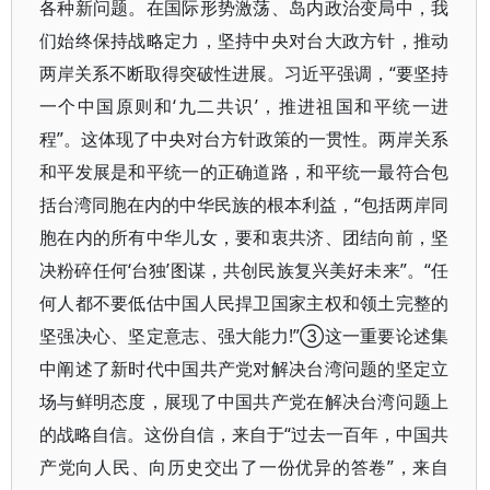
各种新问题。在国际形势激荡、岛内政治变局中，我
们始终保持战略定力，坚持中央对台大政方针，推动
两岸关系不断取得突破性进展。习近平强调，“要坚持
一个中国原则和‘九二共识’，推进祖国和平统一进
程”。这体现了中央对台方针政策的一贯性。两岸关系
和平发展是和平统一的正确道路，和平统一最符合包
括台湾同胞在内的中华民族的根本利益，“包括两岸同
胞在内的所有中华儿女，要和衷共济、团结向前，坚
决粉碎任何‘台独’图谋，共创民族复兴美好未来”。“任
何人都不要低估中国人民捍卫国家主权和领土完整的
坚强决心、坚定意志、强大能力!”③这一重要论述集
中阐述了新时代中国共产党对解决台湾问题的坚定立
场与鲜明态度，展现了中国共产党在解决台湾问题上
的战略自信。这份自信，来自于“过去一百年，中国共
产党向人民、向历史交出了一份优异的答卷”，来自