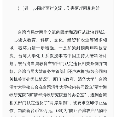
(一)进一步限缩两岸交流，伤害两岸同胞利益
台湾当局对两岸交流的限缩和恐吓从政治领域进
一步渗入教育、科研、文化、经贸和农业等诸多领
域，破坏力进一步增强。一是加紧封锁两岸科技交
流。台湾大学化工系教授李笃中因主持大陆科研计
划，被台湾当局教育主管部门认定违反相关条例并罚
款。台湾当局大陆事务主管部门还声称将“持续会同相
关机关查处类似情况”。厦门市政府、清华大学与台湾
清华大学校友会在台湾清华大学校内共同设立“清华海
峡研究院”和“清华海峡研究院新竹办公室”，遭到台湾
相关部门认定违反了“两岸条例”，被要求立即停止运
作、罚款新台币10万元。(33)为“防止台湾农产品物种