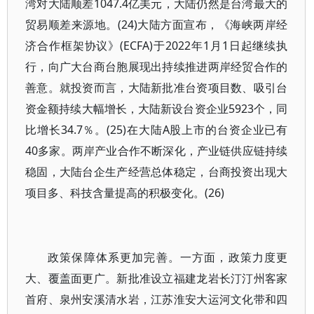
湾对大陆顺差1047.4亿美元，大陆仍然是台湾最大的
贸易顺差来源地。(24)大陆方面宣布，《海峡两岸经
济合作框架协议》(ECFA)于2022年1月1日起继续执
行，向广大台商台胞展现出持续推进两岸经贸合作的
善意。就投资而言，大陆新批准台资项目数、吸引台
资金额持续大幅增长，大陆新设台资企业5923个，同
比增长34.7％。(25)在大陆A股上市的台资企业已有
40多家。两岸产业合作不断深化，产业链供应链持续
稳固，大陆台企生产经营总体稳定，台商投资出现大
项目多、科技含量提高的积极变化。(26)
政策保障体系更加完善。一方面，政策力度更
大、覆盖面更广。新批准设立福建龙岩长汀汀州客家
首府、泉州安溪清水岩，江苏淮安大运河文化带和四