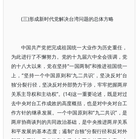
(三)形成新时代党解决台湾问题的总体方略
中国共产党把完成祖国统一大业作为历史重任，
为此进行了不懈努力。党的十九届六中全会强调，党
的十八大以来，党在坚持“一国两制”和推进祖国统一
上，“坚持一个中国原则和‘九二共识’，坚决反对‘台
独’分裂行径，坚决反对外部势力干涉，牢牢把握两岸
关系主导权和主动权”。(14)这一重要论述，既是对过
去中央对台工作成效的高度概括，也是对中央对台工
作方针的继承发展。一个中国原则和“九二共识”，是
两岸协商谈判的共同政治基础，是中央推进两岸关系
和平发展的基本态度；遏制“台独”分裂行径和反对外