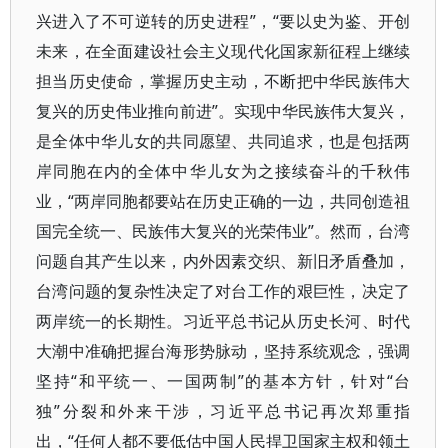
兴进入了不可逆转的历史进程”，“要以史为鉴、开创
未来，在全面建设社会主义现代化国家新征程上继续
担当历史使命，掌握历史主动，不断把中华民族伟大
复兴的历史伟业推向前进”。实现中华民族伟大复兴，
是全体中华儿女的共同愿望、共同追求，也是包括两
岸同胞在内的全体中华儿女为之接续奋斗的千秋伟
业，“两岸同胞都要站在历史正确的一边，共同创造祖
国完全统一、民族伟大复兴的光荣伟业”。然而，台湾
问题自其产生以来，内外因素交织、新旧矛盾叠加，
台湾问题的复杂性决定了对台工作的艰巨性，决定了
两岸统一的长期性。习近平总书记从历史长河、时代
大潮中准确把握台海形势脉动，坚持系统观念，强调
坚持“和平统一、一国两制”的基本方针，针对“台
独”分裂和外来干涉，习近平总书记再次郑重指
出，“任何人都不要低估中国人民捍卫国家主权和领土