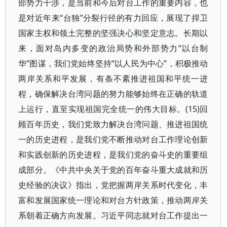
部势力干涉，是当前和今后对台工作的重要内容，也
是对近年来“台独”分裂行径的有力回应，展现了捍卫
国家主权和领土完整的坚强决心和坚定意志。长期以
来，面对岛内多变的政治局势和外部势力“以台制
华”图谋，我们党始终坚持“以人民为中心”，积极推动
两岸关系和平发展，有条不紊推进祖国和平统一进
程，确保解决台湾问题的努力能够始终在正确的轨道
上运行，直至实现祖国完全统一的伟大目标。(15)回
顾百年历史，我们党致力解决台湾问题、推进祖国统
一的历史进程，是我们党不断推动对台工作理论创新
和实践创新的历史进程，是我们党的奋斗史的重要组
成部分。《中共中央关于党的百年奋斗重大成就和历
史经验的决议》指出，党把握两岸关系时代变化，丰
富和发展国家统一理论和对台方针政策，推动两岸关
系朝着正确方向发展。习近平同志就对台工作提出一