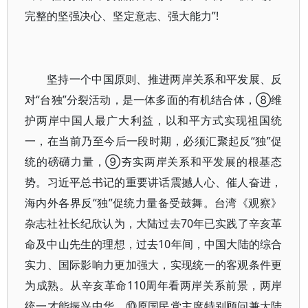
完整的坚强决心、坚定意志、强大能力”!
坚持一个中国原则、推进两岸关系和平发展、反
对“台独”分裂活动，是一体多面的有机结合体，⑧维
护两岸中国人最广大利益，以和平方式实现祖国统
一，在当前乃至今后一段时期，必须汇聚起反“独”促
统的磅礴力量，⑨夯实两岸关系和平发展的根基态
势。习近平总书记的重要讲话震撼人心、催人奋进，
海内外各界反“独”促统力量备受鼓舞。台湾《观察》
杂志社社长纪欣认为，大陆过去70年已实践了辛亥革
命及中山先生的理想，过去10年间，中国大陆的综合
实力、国际影响力更加强大，实现统一的客观条件更
为成熟。从辛亥革命110周年看两岸关系前景，两岸
统一才能振兴中华。⑩原国民党主席特别顾问兼大陆