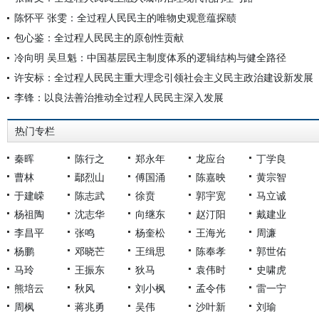
陈怀平 张雯：全过程人民民主的唯物史观意蕴探赜
包心鉴：全过程人民民主的原创性贡献
冷向明 吴旦魁：中国基层民主制度体系的逻辑结构与健全路径
许安标：全过程人民民主重大理念引领社会主义民主政治建设新发展
李锋：以良法善治推动全过程人民民主深入发展
热门专栏
秦晖
陈行之
郑永年
龙应台
丁学良
曹林
鄢烈山
傅国涌
陈嘉映
黄宗智
于建嵘
陈志武
徐贲
郭宇宽
马立诚
杨祖陶
沈志华
向继东
赵汀阳
戴建业
李昌平
张鸣
杨奎松
王海光
周濂
杨鹏
邓晓芒
王缉思
陈奉孝
郭世佑
马玲
王振东
狄马
袁伟时
史啸虎
熊培云
秋风
刘小枫
孟令伟
雷一宁
周枫
蒋兆勇
吴伟
沙叶新
刘瑜