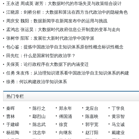
王永进 周成英 谢芳：大数据时代的市场失灵与政策组合设计
江晓原：剑桥分析：大数据和算法在西方当代政治中的隐秘角色
周庆安 魏阳：数据新闻学在新闻发布中的运用与挑战
孟鸿志 张运昊：大数据时代政府信息公开制度的变革与走向
张树华 阳军：发展壮大新时代政治学中国学派
包心鉴：提炼中国政治学自主知识体系原创性概念标识性概念
田先红：什么是国家转型的政治学？
关保英：论行政程序在大数据下的内涵变迁
任勇 朱友伟：从治理知识谱系看中国政治学自主知识体系的构建
徐勇：何以构建政治学知识体系
热门专栏
秦晖
陈行之
郑永年
龙应台
丁学良
曹林
鄢烈山
傅国涌
陈嘉映
黄宗智
于建嵘
陈志武
徐贲
郭宇宽
马立诚
杨祖陶
沈志华
向继东
赵汀阳
戴建业