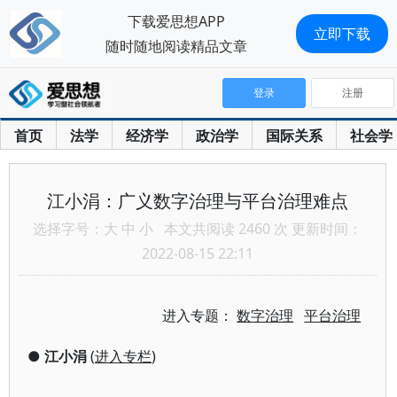
下载爱思想APP
立即下载
随时随地阅读精品文章
登录
注册
首页
法学
经济学
政治学
国际关系
社会学
江小涓：广义数字治理与平台治理难点
选择字号：
大
中
小
本文共阅读 2460 次 更新时间：
2022-08-15 22:11
进入专题：
数字治理
平台治理
●
江小涓
(
进入专栏
)