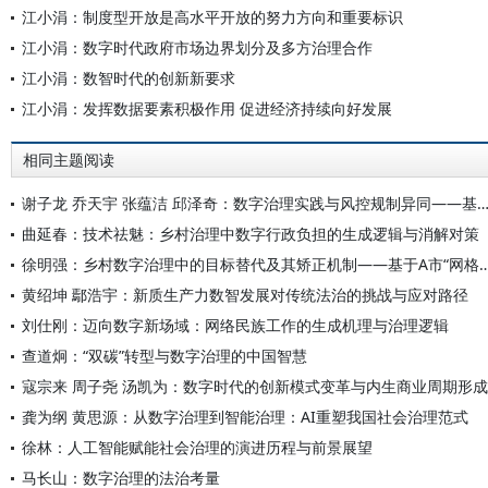
江小涓：制度型开放是高水平开放的努力方向和重要标识
江小涓：数字时代政府市场边界划分及多方治理合作
江小涓：数智时代的创新新要求
江小涓：发挥数据要素积极作用 促进经济持续向好发展
相同主题阅读
谢子龙 乔天宇 张蕴洁 邱泽奇：数字治理实践与风控规制异同——基于欧洲28
曲延春：技术祛魅：乡村治理中数字行政负担的生成逻辑与消解对策
徐明强：乡村数字治理中的目标替代及其矫正机制——基于A市“网
黄绍坤 鄢浩宇：新质生产力数智发展对传统法治的挑战与应对路径
刘仕刚：迈向数字新场域：网络民族工作的生成机理与治理逻辑
查道炯：“双碳”转型与数字治理的中国智慧
寇宗来 周子尧 汤凯为：数字时代的创新模式变革与内生商业周期形成
龚为纲 黄思源：从数字治理到智能治理：AI重塑我国社会治理范式
徐林：人工智能赋能社会治理的演进历程与前景展望
马长山：数字治理的法治考量