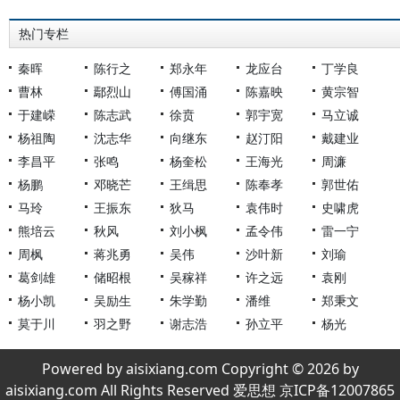
热门专栏
秦晖
陈行之
郑永年
龙应台
丁学良
曹林
鄢烈山
傅国涌
陈嘉映
黄宗智
于建嵘
陈志武
徐贲
郭宇宽
马立诚
杨祖陶
沈志华
向继东
赵汀阳
戴建业
李昌平
张鸣
杨奎松
王海光
周濂
杨鹏
邓晓芒
王缉思
陈奉孝
郭世佑
马玲
王振东
狄马
袁伟时
史啸虎
熊培云
秋风
刘小枫
孟令伟
雷一宁
周枫
蒋兆勇
吴伟
沙叶新
刘瑜
葛剑雄
储昭根
吴稼祥
许之远
袁刚
杨小凯
吴励生
朱学勤
潘维
郑秉文
莫于川
羽之野
谢志浩
孙立平
杨光
Powered by aisixiang.com Copyright © 2026 by
aisixiang.com All Rights Reserved 爱思想 京ICP备12007865