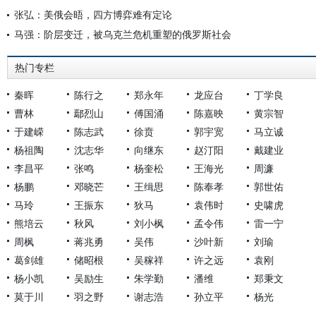
张弘：美俄会晤，四方博弈难有定论
马强：阶层变迁，被乌克兰危机重塑的俄罗斯社会
热门专栏
秦晖
陈行之
郑永年
龙应台
丁学良
曹林
鄢烈山
傅国涌
陈嘉映
黄宗智
于建嵘
陈志武
徐贲
郭宇宽
马立诚
杨祖陶
沈志华
向继东
赵汀阳
戴建业
李昌平
张鸣
杨奎松
王海光
周濂
杨鹏
邓晓芒
王缉思
陈奉孝
郭世佑
马玲
王振东
狄马
袁伟时
史啸虎
熊培云
秋风
刘小枫
孟令伟
雷一宁
周枫
蒋兆勇
吴伟
沙叶新
刘瑜
葛剑雄
储昭根
吴稼祥
许之远
袁刚
杨小凯
吴励生
朱学勤
潘维
郑秉文
莫于川
羽之野
谢志浩
孙立平
杨光