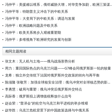
冯仲平：美援难以维系，俄邻威胁大增，对华竞争加剧
冯仲平等：特朗普主义冲击下的中欧关系
冯仲平等：大变局下的中欧关系：调适与发展
冯仲平：欧洲战略问题及中欧关系
冯仲平：欧美关系将步入艰难重塑期
冯仲平：多维视角下欧洲研究的发展与创新
相同主题阅读
张文木：无人机与土地——俄乌战场形势分析
周力：重回国际热点的乌克兰问题——G7峰会同俄罗斯新一轮的较量
龙希：独立外交传统下法国对俄罗斯外交政策的转向与再平衡
陈须隆 张敬芳：加强全球核安全治理：俄乌冲突对全球核态势的影响及其应对
李勇慧：破局与重塑：俄乌冲突后俄罗斯外交特点
高际香：俄罗斯拟上调增值税释放什么信号
赵会荣：“普泽会”的轮空与乌克兰和平进程的举步维艰
赵华胜：乌克兰危机背景下的中国政策选择与中俄关系