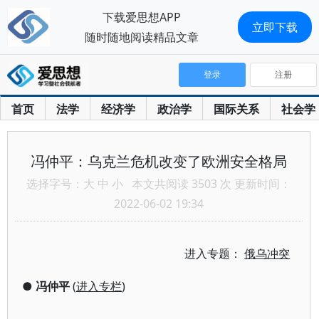
下载爱思想APP
立即下载
随时随地阅读精品文章
登录
注册
首页
法学
经济学
政治学
国际关系
社会学
冯仲平：乌克兰危机改变了欧洲安全格局
选择字号：
大
中
小
本文共阅读 3503 次 更新时间：
2022-06-02 19:34
进入专题：
俄乌冲突
●
冯仲平
(
进入专栏
)