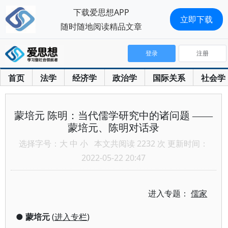
下载爱思想APP
立即下载
随时随地阅读精品文章
登录
注册
首页
法学
经济学
政治学
国际关系
社会学
蒙培元 陈明：当代儒学研究中的诸问题 ——
蒙培元、陈明对话录
选择字号：
大
中
小
本文共阅读 2232 次 更新时间：
2022-05-22 20:47
进入专题：
儒家
●
蒙培元
(
进入专栏
)