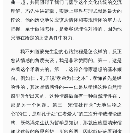
曲一起，共同阻碍了我们与儒学这个文化传统的交流
理解。冯先生讲逻辑，实际上境界与理式就是最大的
悖论。他的历史地位应该从情怀和实现情怀的努力去
把握。至于做得怎样，是要客观理性对待的，因为他
只能在给定的历史条件中努力。
我不知道蒙先生您的心路旅程是怎么样的，反正
您从情感的角度去谈，我是非常赞同的。第一，这是
冲着这个矛盾去的。第二，这符合儒家思想的基本倾
向。例如仁，孔子说“孝弟为仁之本”，孝悌首先是经
验性的，其次是情感性的——仁是从孝悌这种自然情
感里升华出来的。这种情感后面有一种自然理性在，
那是另一个问题。第三，宋儒处作为“天地生物之
心”的仁，是对孔子处“仁者爱人”的二次升华或理论建
构。既然冯先生认为哲学是知识，那就应该厘清宋儒
如此这般的所思所想、所欲所图，因此就应该看到这