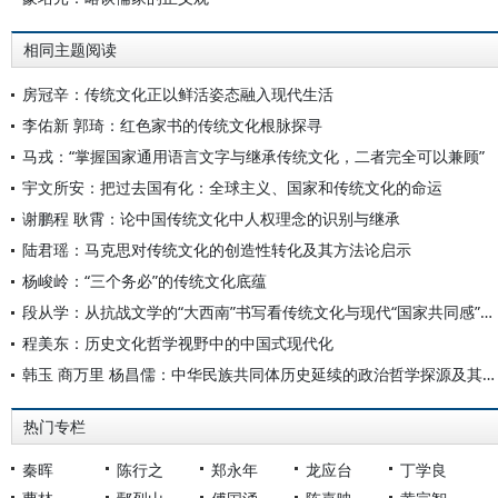
相同主题阅读
房冠辛：传统文化正以鲜活姿态融入现代生活
李佑新 郭琦：红色家书的传统文化根脉探寻
马戎：“掌握国家通用语言文字与继承传统文化，二者完全可以兼顾”
宇文所安：把过去国有化：全球主义、国家和传统文化的命运
谢鹏程 耿霄：论中国传统文化中人权理念的识别与继承
陆君瑶：马克思对传统文化的创造性转化及其方法论启示
杨峻岭：“三个务必”的传统文化底蕴
段从学：从抗战文学的“大西南”书写看传统文化与现代“国家共同感”的形成
程美东：历史文化哲学视野中的中国式现代化
韩玉 商万里 杨昌儒：中华民族共同体历史延续的政治哲学探源及其资鉴意义
热门专栏
秦晖
陈行之
郑永年
龙应台
丁学良