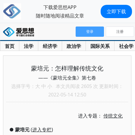
下载爱思想APP
立即下载
随时随地阅读精品文章
登录
注册
首页
法学
经济学
政治学
国际关系
社会学
蒙培元：怎样理解传统文化
——《蒙培元全集》第七卷
选择字号：
大
中
小
本文共阅读 2605 次 更新时间：
2022-05-14 12:50
进入专题：
传统文化
●
蒙培元
(
进入专栏
)