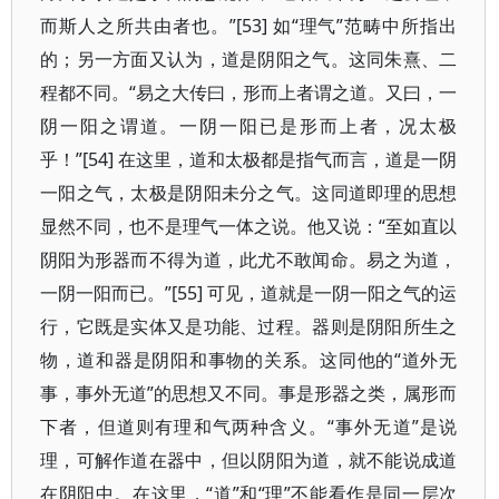
而斯人之所共由者也。”[53] 如“理气”范畴中所指出
的；另一方面又认为，道是阴阳之气。这同朱熹、二
程都不同。“易之大传曰，形而上者谓之道。又曰，一
阴一阳之谓道。一阴一阳已是形而上者，况太极
乎！”[54] 在这里，道和太极都是指气而言，道是一阴
一阳之气，太极是阴阳未分之气。这同道即理的思想
显然不同，也不是理气一体之说。他又说：“至如直以
阴阳为形器而不得为道，此尤不敢闻命。易之为道，
一阴一阳而已。”[55] 可见，道就是一阴一阳之气的运
行，它既是实体又是功能、过程。器则是阴阳所生之
物，道和器是阴阳和事物的关系。这同他的“道外无
事，事外无道”的思想又不同。事是形器之类，属形而
下者，但道则有理和气两种含义。“事外无道”是说
理，可解作道在器中，但以阴阳为道，就不能说成道
在阴阳中。在这里，“道”和“理”不能看作是同一层次