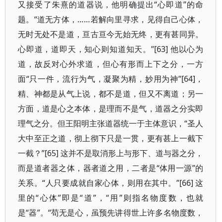
又接受了朱熹的道器说，他明确提出“心即道”的命
题。“道无方体，……若解向里寻求，见得自己心体，
无时无处不是道，亘古亘今无始无终，更有甚同异。
心即道，道即天，知心则知道知天。”[63] 他以心为
道，故反对心外求道，但心有形而上下之分，一方
面“只一件，流行为气，凝聚为精，妙用为神”[64]，
精、神都是从气上说，都不是道，但又不离道；另一
方面，道是心之本体，是理而不是气，道器之分实即
理气之分。但王阳明主张道器统一于主体意识，“圣人
大中至正之道，彻上彻下只是一贯，更有甚上一截下
一截？”[65] 这并不是取消形上与形下、道与器之分，
而是道者器之体，器者道之用，二者是“体用一源”的
关系。“人只要成就自家心体，则用在其中。”[66] 这
里的“心体”即是“道”，“用”则指名物度数，也就
是“器”。“苟无是心，虽预先讲得世上许多名物度数，