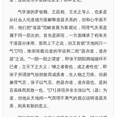
气学派的罗钦顺、王廷相、王夫之等人，也多是
从社会人伦道德方面解释道器关系的，但和心学派不
同，他们把“道器”范畴发展为客观论，同理气关系是
属于同一层次的。首先是薛瑄，一方面继承了程朱关
于道器分体用、形而上下之说，但又首倡“天地间只一
气”[70]，推崇张载论道的学说和二程“器亦道，道亦
器”之说。“‘一阴一阳之谓道’，即张子阴阳两端循环不
已者，立天下之大义；‘继之者善也，成之者性也’，即
张子所谓游气纷扰散而成质者，生人物之万殊。但易
兼理气言，张子以气言。然器亦道，道亦器也。是则
言虽殊而其致一也。”[71] 薛瑄并非主张以气（器）为
道，但他从天地间一气而理不离气的观点说明道器关
系，则具有新的意义。