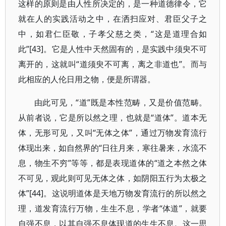
这样的原则是由人性所决定的，是一种道德律令，它
就在人的实践活动之中，在洒扫应对、君臣父子之
中，如君仁臣敬，子孝父慈之类，“这是道理合如
此”[43]。它是人性中天然固有的，是实践中须臾不可
离开的，这就叫“道须臾不可离，离之非道也”。而与
此相应的人伦日用之物，便是所谓器。
由此可见，“道”既是本性范畴，又是价值范畴。
从前者说，它是所以然之理，也就是“道体”。道本无
体，无形可见，又叫“无体之体”，通过万物发育流行
体现出来，如自然界的“日往月来，寒往暑来，水流不
息，物生不穷”等等，都是表现道体的“道之本然之体
不可见，观此则可见无体之体，如阴阳五行为太极之
体”[44]。这说明道体是天地万物发育流行的所以然之
理，道发育流行万物，生生不息，学者“体道”，就要
自强不息，以其自强不息体现道的生生不息。这一思