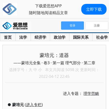
下载爱思想APP
立即下载
随时随地阅读精品文章
登录
注册
首页
法学
经济学
政治学
国际关系
社会学
蒙培元：道器
——蒙培元全集 · 卷3 · 第一篇 理气部分 · 第二章
选择字号：
大
中
小
本文共阅读 5098 次 更新时间：
2022-04-12 22:45
进入专题：
理学范畴
●
蒙培元
(
进入专栏
)