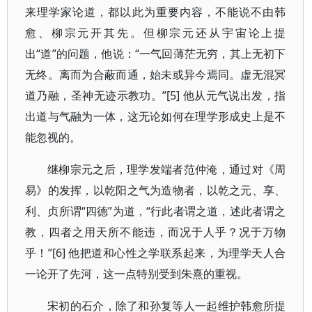
来理学家论道，都以此为重要内容，不能说不由韩
愈、柳宗元开其先。但柳宗元还从宇宙论上提
出“道”的问题，他说：“一气回薄茫无穷，其上无初下
无终。离而为合蔽而通，始未或异今焉同。虚无混冥
道乃融，圣神无迹示教功。”[5] 他从元气说出发，指
出道与气融为一体，这无论如何在理学形成史上是不
能忽视的。
继柳宗元之后，理学发端者范仲淹，通过对《周
易》的发挥，以乾阳之气为造物者，以乾之元、享、
利、贞所谓“四德”为道，“行此者谓之道，述此者谓之
教，四者之用天所不能违，而况于人乎？况于万物
乎！”[6] 他把道和心性之学联系起来，为理学天人合
一论开了先河，这一点特别受到朱熹的重视。
宋初的石介，除了和孙复等人一起维护韩愈所提