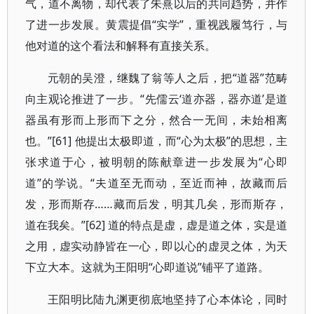
气，道不离物，却代表了朱熹以后的共同趋势，并作
了进一步发展。黄震提倡“实学”，重视践履笃行，与
他对道的这个看法和解释有直接关系。
元朝的吴澄，继魏了翁等人之后，把“道器”范畴
向主观论推进了一步。“先儒云‘道亦器，器亦道’是道
器虽有形而上形而下之分，然合一无间，未始相离
也。”[61] 他提出太极即道，而“心为太极”的思想，主
张求道于心，被明朝的陈献章进一步发展为“心即
道”的学说。“夫道至无而动，至近而神，故藏而后
发，形而斯存……藏而后发，明其几矣，形而斯存，
道在我矣。”[62] 道的特点是虚，虚是道之体，实是道
之用，虚实动静皆在一心，即以心的虚灵之体，为天
下立大本。这就为王阳明“心即道说”铺平了道路。
王阳明比陆九渊更彻底地坚持了心本体论，同时