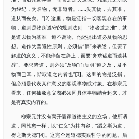
为经纪，为名物，无非道者。……失其物，去其准，
道从而丧矣。”[2] 这里，物是泛指一切客观存在的事
物，道则是物所遵守的规则法则，“物者道之准”，就
是道以物为基准，道不离物。他还提出道必及物的思
想。道作为普遍性原则，必须借“辞”来表述，但要了
解道的意义，不能停留在辞上，而要“务求诸道而遗其
辞”。要求诸道，则必须“及物”而后明“道之及，及乎
物而已耳，斯取道之内者也”[3]。这里的物是泛指，
但必须是代表某种意义的客观事物或对象。在柳宗元
看来，任何抽象意义都必须同具体事物结合起来，才
是有真实内容的。
柳宗元并没有离开儒家道德主义的立场，他所谓
道，同韩愈一样，以“仁义”为其内容，“蹈之斯为道，
得之斯为德”[4]。这完全是道德实践哲学的问题。后