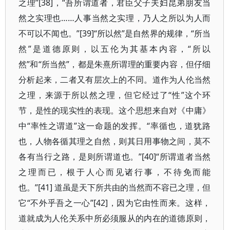
之理”[38]，“吾所谓道者，君臣父子夫妇昆弟朋友当
然之实理也……人事当然之实理，乃人之所以为人而
不可以不闻也。”[39]“所以然”是自然界的规律，“所当
然”是道德原则，以五伦为其基本内容，“所以
然”和“所当然”，都是朱熹所谓理的重要内容，但仔细
分析起来，二者又有层次上的不同。道作为人伦当然
之理，来源于所以然之理，但它经过了“性”这个环
节，是性的现实性的表现。这个思想来自对《中庸》
中“率性之谓道”这一命题的发挥。“率循也，道犹路
也，人物各循其理之自然，则其日用事物之间，莫不
各有当行之路，是则所谓道也。”[40]“所谓道者当然
之理而已，根于人心而见诸行事，不待免而能
也。”[41] 道虽是天下所共由的当然而不容已之理，但
它“不外乎吾之一心”[42]，因为它由性而来。这样，
道就成为人伦关系中所必须服从的内在的道德原则，