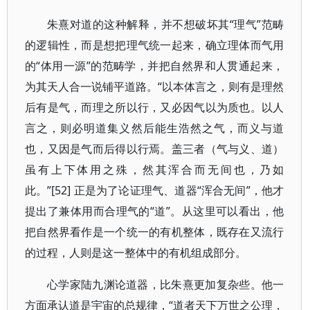
朱熹对道的这种解释，并不想破坏其“理气”范畴
的逻辑性，而是想把理气统一起来，确立理体而气用
的“体用一源”的范畴学，并把自然界和人贯通起来，
为其天人合一说铺平道路。“以本体言之，则有是理然
后有是气，而理之所以行，又必因气以为质也。以人
言之，则必明道集义然后能生浩然之气，而义与道
也，又因是气而后得以行焉。盖三者（气与义、道）
虽有上下体用之殊，然其浑合而无间也，乃如
此。”[52] 正是为了论证理气、道器“浑合无间”，他才
提出了兼体用而合理气的“道”。从这里可以看出，他
把自然界看作是一个统一的有机整体，既存在又流行
的过程，人则是这一整体中的有机组成部分。
心学家陆九渊论道器，比朱熹更加复杂些。他一
方面承认道是宇宙的总规律，“道者天下万世之公理，