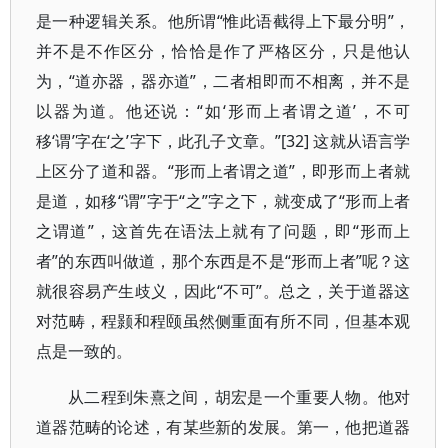
是一种逻辑关系。他所谓“惟此语截得上下最分明”，
并不是不作区分，恰恰是作了严格区分，只是他认
为，“道亦器，器亦道”，二者相即而不相离，并不是
以器为道。他还说：“如‘形而上者谓之道’，不可
移‘谓’字在‘之’字下，此孔子文章。”[32] 这就从语言学
上区分了道和器。“形而上者谓之道”，即形而上者就
是道，如移“谓”字于“之”字之下，就变成了“形而上者
之谓道”，这首先在语法上就有了问题，即“形而上
者”的东西叫做道，那个东西是不是“形而上者”呢？这
就很容易产生歧义，因此“不可”。总之，关于道器这
对范畴，程颢和程颐虽然侧重面有所不同，但基本观
点是一致的。
从二程到朱熹之间，胡宏是一个重要人物。他对
道器范畴的论述，有某些新的发展。第一，他把道器