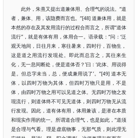
此外，朱熹又提出道兼体用、合理气的说法。“道
者，兼体、用，该隐费而言也。”[48] 道兼体用，就是
本然的存在及其发用流行的过程合而言之，所谓“道体
流行”，就是有体有用，体用合一。语录载：“问：‘泛
观天地间，日往月来，寒往暑来，四时行，百物生，
这是道之用流行发现处。即此而总言之，其往来生
化，无一息间断处，便是道体否？’曰：‘此体、用说得
是。但总字未当，总，便成兼用说了’。”[49] 道本无
体，以四时万物为其体，但四时万物只是用，不是
体，由四时万物之用可以见道之体。无四时万物之发
现流行，则道体终不可见无道体，则四时万物无从流
行发现。因此，道有体有用，体用兼该，是潜在本质
和现实作用的统一。所谓道合理气，也是如此，“道须
是合理与气看。理是虚底物事，无那气质，则此理无