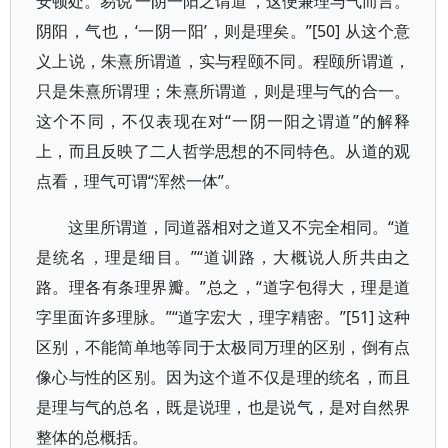
安顿处。易说‘一阴一阳之谓道’，这便兼理与气而言。
阴阳，气也，‘一阴一阳’，则是理矣。”[50] 从这个意
义上说，朱熹所谓道，实与程颐不同。程颐所谓道，
只是朱熹所谓理；朱熹所谓道，则是理与气的合一。
这个不同，不仅表现在对“一阴一阳之谓道”的解释
上，而且反映了二人哲学思想的不同特色。从道的观
点看，理气可谓“浑然一体”。
这里所谓道，同道器相对之道又不完全相同。“道
是统名，理是细目。”“道训路，大概说人所共由之
路。理各有条理界瓣。”总之，“道字包得大，理是道
字里面许多理脉。”“道字宏大，理字精密。”[51] 这种
区别，不能简单地等同于太极同万理的区别，倒有点
像心与性的区别。因为这个道不仅是理的统名，而且
是理与气的总名，既是说理，也是说气，是对自然界
整体的总概括。