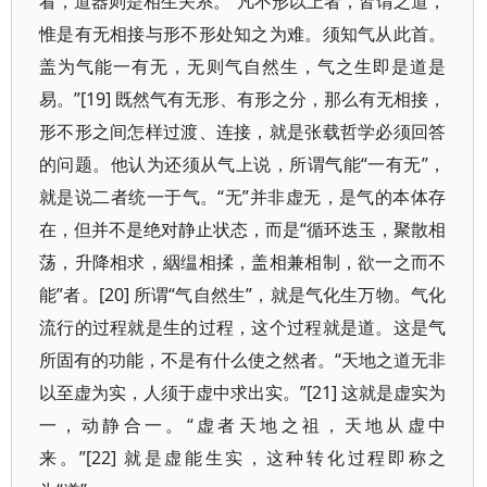
看，道器则是相生关系。“凡不形以上者，皆谓之道，
惟是有无相接与形不形处知之为难。须知气从此首。
盖为气能一有无，无则气自然生，气之生即是道是
易。”[19] 既然气有无形、有形之分，那么有无相接，
形不形之间怎样过渡、连接，就是张载哲学必须回答
的问题。他认为还须从气上说，所谓气能“一有无”，
就是说二者统一于气。“无”并非虚无，是气的本体存
在，但并不是绝对静止状态，而是“循环迭玉，聚散相
荡，升降相求，絪缊相揉，盖相兼相制，欲一之而不
能”者。[20] 所谓“气自然生”，就是气化生万物。气化
流行的过程就是生的过程，这个过程就是道。这是气
所固有的功能，不是有什么使之然者。“天地之道无非
以至虚为实，人须于虚中求出实。”[21] 这就是虚实为
一，动静合一。“虚者天地之祖，天地从虚中
来。”[22] 就是虚能生实，这种转化过程即称之