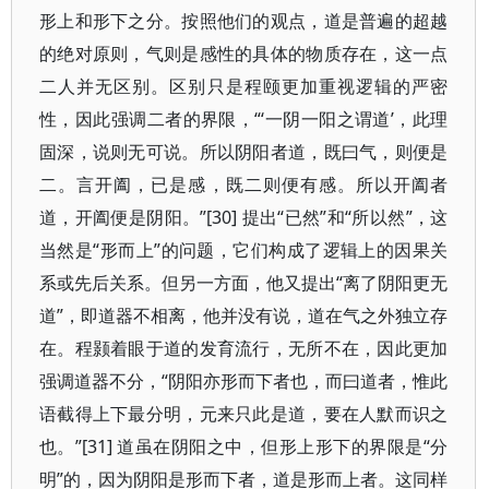
形上和形下之分。按照他们的观点，道是普遍的超越
的绝对原则，气则是感性的具体的物质存在，这一点
二人并无区别。区别只是程颐更加重视逻辑的严密
性，因此强调二者的界限，“‘一阴一阳之谓道’，此理
固深，说则无可说。所以阴阳者道，既曰气，则便是
二。言开阖，已是感，既二则便有感。所以开阖者
道，开阖便是阴阳。”[30] 提出“已然”和“所以然”，这
当然是“形而上”的问题，它们构成了逻辑上的因果关
系或先后关系。但另一方面，他又提出“离了阴阳更无
道”，即道器不相离，他并没有说，道在气之外独立存
在。程颢着眼于道的发育流行，无所不在，因此更加
强调道器不分，“阴阳亦形而下者也，而曰道者，惟此
语截得上下最分明，元来只此是道，要在人默而识之
也。”[31] 道虽在阴阳之中，但形上形下的界限是“分
明”的，因为阴阳是形而下者，道是形而上者。这同样