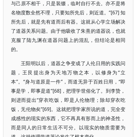
与己原不相干，只是装缀，临时自行不去。亦不是将
名物度数全然不理，只要知所先后，则近道。”[67] 知
所先后，就是先有道而后有器。这就从心学立场解决
了道器关系问题。由于他吸收了朱熹的道器说，也就
克服了陆九渊在道器问题上的混乱，但结论是相同
的。
王阳明以后，道器之争变成了人伦日用的实践问
题，王艮提出身为天地万物之本，以修身为“立
本”。“身与道原是一件”，而道无异于百姓日用，“即
事是学，即事是道”[68]，把理学世俗化了。到李贽，
则进而提出“穿衣吃饭，即是人伦物理；除却穿衣吃
饭，无伦物矣”[69]。这就把理学家所说的道，完全变
成感性的现实的东西，它不再具有形而上的神圣性，
而是同人的日常生活不可分。以现实的物质需要为
道，这就使理学道器论发生了根本变化。