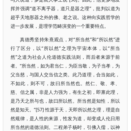
挥并强调“道不离乎器，道只是器之理”，批判以道为
超乎天地形器之外的佛、老之说。这种向实践哲学的
进一步发展，是理学范畴演变的一个重要特点。
真德秀坚持朱熹观点，对“所当然”和“所以然”进
行了区分，以“所以然”之理为宇宙本体，以“所当
然”之道为社会人伦道德实践法则，而后者来源于前
者。“所当然，如为君当仁，为臣当敬，为子当孝，为
父当慈，与国人交当信之类。此乃道理，合当如此，
不如此，则不可，故曰所当然也。然仁、敬、孝、
慈、信之属，非是人力强为，有生之初，即禀此理，
是乃天之所与也，故曰所以然。所当然是知性，所以
然是知天。”[57] 性源于天，天即所以然之理，理是自
然规律，是人性的来源，性发为道，却变成人伦日用
所当然的道德法则。二程弟子杨时，引佛入儒，以神