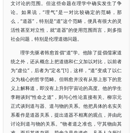
文讨论的范围。但这些命题在理学中确实发生了争
论。如果说，“理气”是一对比较确定的范畴，那
么，“道器”，特别是“道”这个范畴，便具有很大的灵
活性甚至对立性，就“道器”的使用范围而言，则多指
社会问题，特别是伦理道德问题。
理学先驱者韩愈首倡“道”学。他除了提倡儒家道
统之外，还从概念上把道德和仁义加以对比，以前者
为“虚位”，后者为“定名”[1]，这样，“道”变成了以仁
义为核心的哲学范畴。但韩愈并没有从形上形下的意
义上解释道，即没有上升到宇宙论的高度。他的学生
李翱谈到“性命之道”，则与心性论直接有关。柳宗元
正式谈到道与器、道与物的关系。他把具体的名实关
系看作是道器关系，提出道器不相离的观点，并由此
讨论到道与物的关系。“物者道之准也，守其物由其
准，而后其道存焉，苟舍之是失道也。凡圣人之所以