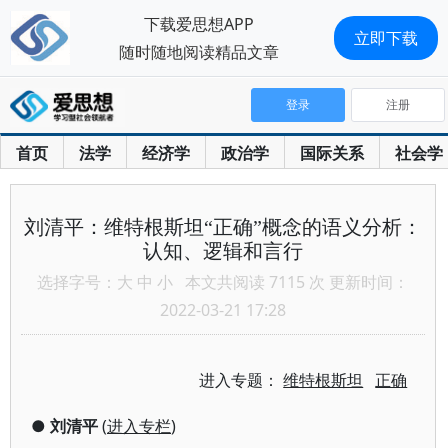
下载爱思想APP
立即下载
随时随地阅读精品文章
登录
注册
首页
法学
经济学
政治学
国际关系
社会学
刘清平：维特根斯坦“正确”概念的语义分析：
认知、逻辑和言行
选择字号：
大
中
小
本文共阅读 7115 次 更新时间：
2022-03-21 17:28
进入专题：
维特根斯坦
正确
●
刘清平
(
进入专栏
)