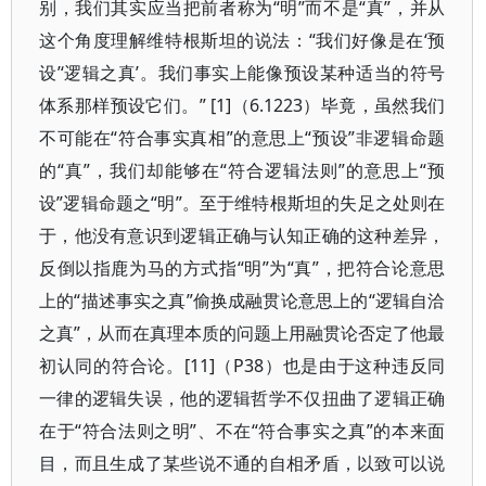
别，我们其实应当把前者称为“明”而不是“真”，并从
这个角度理解维特根斯坦的说法：“我们好像是在‘预
设’‘逻辑之真’。我们事实上能像预设某种适当的符号
体系那样预设它们。” [1]（6.1223）毕竟，虽然我们
不可能在“符合事实真相”的意思上“预设”非逻辑命题
的“真”，我们却能够在“符合逻辑法则”的意思上“预
设”逻辑命题之“明”。至于维特根斯坦的失足之处则在
于，他没有意识到逻辑正确与认知正确的这种差异，
反倒以指鹿为马的方式指“明”为“真”，把符合论意思
上的“描述事实之真”偷换成融贯论意思上的“逻辑自洽
之真”，从而在真理本质的问题上用融贯论否定了他最
初认同的符合论。[11]（P38）也是由于这种违反同
一律的逻辑失误，他的逻辑哲学不仅扭曲了逻辑正确
在于“符合法则之明”、不在“符合事实之真”的本来面
目，而且生成了某些说不通的自相矛盾，以致可以说