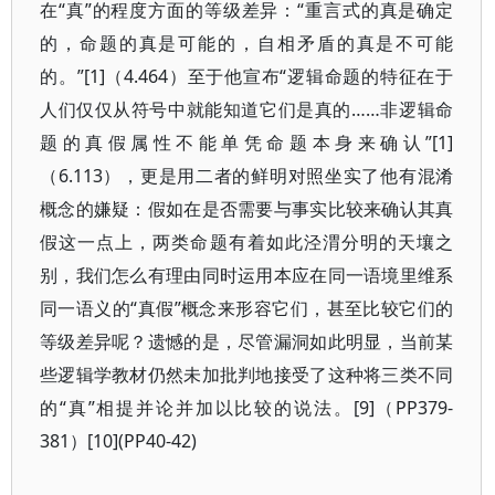
在“真”的程度方面的等级差异：“重言式的真是确定
的，命题的真是可能的，自相矛盾的真是不可能
的。”[1]（4.464）至于他宣布“逻辑命题的特征在于
人们仅仅从符号中就能知道它们是真的……非逻辑命
题的真假属性不能单凭命题本身来确认”[1]
（6.113），更是用二者的鲜明对照坐实了他有混淆
概念的嫌疑：假如在是否需要与事实比较来确认其真
假这一点上，两类命题有着如此泾渭分明的天壤之
别，我们怎么有理由同时运用本应在同一语境里维系
同一语义的“真假”概念来形容它们，甚至比较它们的
等级差异呢？遗憾的是，尽管漏洞如此明显，当前某
些逻辑学教材仍然未加批判地接受了这种将三类不同
的“真”相提并论并加以比较的说法。[9]（PP379-
381）[10](PP40-42)