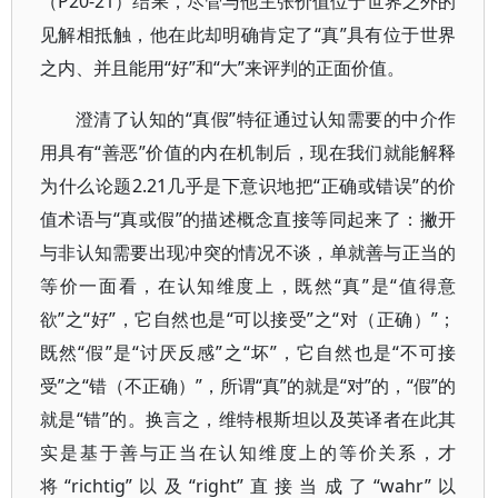
（P20-21）结果，尽管与他主张价值位于世界之外的
见解相抵触，他在此却明确肯定了“真”具有位于世界
之内、并且能用“好”和“大”来评判的正面价值。
澄清了认知的“真假”特征通过认知需要的中介作
用具有“善恶”价值的内在机制后，现在我们就能解释
为什么论题2.21几乎是下意识地把“正确或错误”的价
值术语与“真或假”的描述概念直接等同起来了：撇开
与非认知需要出现冲突的情况不谈，单就善与正当的
等价一面看，在认知维度上，既然“真”是“值得意
欲”之“好”，它自然也是“可以接受”之“对（正确）”；
既然“假”是“讨厌反感”之“坏”，它自然也是“不可接
受”之“错（不正确）”，所谓“真”的就是“对”的，“假”的
就是“错”的。换言之，维特根斯坦以及英译者在此其
实是基于善与正当在认知维度上的等价关系，才
将“richtig”以及“right”直接当成了“wahr”以