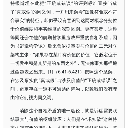
特根斯坦在此把“正确或错误”的评判标准直接当成
了“真或假”的同义词，一并用来解释“图像符合或不符
合事实”的特征，却似乎没有意识到这两对概念分别位
于价值维度和事实维度的深刻区别。更有甚者，这种
等同还会在他的前期哲学里造成严重的自相矛盾，因
为《逻辑哲学论》后来曾依据事实与价值的二元对立
架构主张：“如果存在某种有价值的价值，它必定位于
一切发生和是其所是的东西之外”，无法像事实那样通
过命题表述出来。[1]（6.41-6.421）按照这个见解，
在涉及事实的“真或假”与涉及价值的“正确或错误”之
间，必定存在一道不可逾越的鸿沟，以致我们没有理
由将它们视为同义词。
消除这个自相矛盾的唯一途径，就是诉诸需要联
结事实与价值的枢纽效应：人们是在“求知欲”这种特
定认知需要的推动下，从事描述事实的认知行为，取