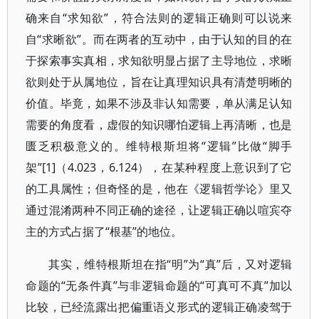
确来自“求知欲”，符合法则的逻辑正确则可以说来
自“求晰欲”。而在两者的互动中，由于认知的目的在
于探索事实真相，求知欲明显占据了主导地位，求晰
欲则处于从属地位，旨在让真理知识具有清楚明晰的
价值。毕竟，如果不涉及非认知需要，单从满足认知
需要的角度看，虚假的知识哪怕逻辑上再清晰，也是
匮乏积极意义的。维特根斯坦将“逻辑”比做“脚手
架”[1]（4.023，6.124），在某种程度上意识到了它
的工具属性；但奇怪的是，他在《逻辑哲学论》里又
通过混淆两种不同正确的途径，让逻辑正确以喧宾夺
主的方式占据了“根基”的地位。
其实，维特根斯坦在指“明”为“真”后，又对逻辑
命题的“无条件真”与非逻辑命题的“可真可不真”加以
比较，已经流露出把偏重语义形式的逻辑正确凌驾于