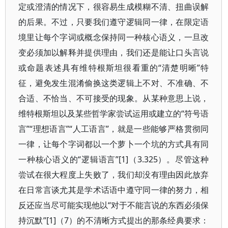
定或澄清的情况下，很容易生成模糊不清、扭曲误解
的后果。不过，只要我们遵守逻辑同一律，在限定语
境里让每个字词或概念保持同一种核心语义，一旦改
变必须加以解释并提供理由，我们还是能让口头言说
或命题表述具有维特根斯坦很看重的“清楚明晰”特
征，避免发生混淆偷换这类逻辑上不对、不准确、不
合适、不恰当、不可接受的现象。从某种意思上说，
维特根斯坦以及某些哲学家尝试运用或建立的“符号语
言”“理想语言”“人工语言”，就是一些能够严格贯彻同
一律，让每个字词都以一个萝卜一个坑的方式具有同
一种核心语义的“逻辑语言”[1]（3.325）。尽管这种
尝试在很大程度上失败了，我们却没有理由因此放弃
在日常言谈尤其是学术话语中遵守同一律的努力，相
反还应当尽可能实现他以“对于不能言说的东西必须保
持沉默”[1]（7）的不清晰方式提出的那条经典要求：