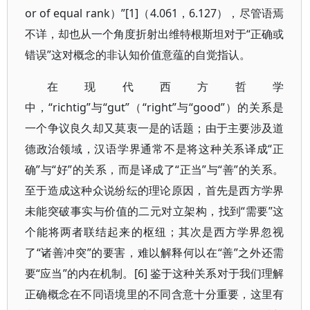
or of equal rank）”[1]（4.061，6.127），尽管语焉
不详，却也从一个角度折射出维特根斯坦对于“正确或
错误”这对概念的非认知价值意蕴的自觉指认。
在现代西方哲学
中，“richtig”与“gut”（“right”与“good”）的关系是
一个争议良久却又莫衷一是的话题；由于主要涉及道
德政治领域，汉语学界通常不是将这种关系译成“正
确”与“好”的关系，而是译成了“正当”与“善”的关系。
至于造成这种众说纷纭的理论原因，首先是西方学界
未能突破事实与价值的二元对立架构，找到“需要”这
个能将两者联结起来的枢纽；其次是西方学界忽视
了“诸善冲突”的要害，难以解释何以在“善”之外还需
要“应当”的内在机制。[6] 鉴于这种关系对于我们理解
正确概念在不同语境里的不同含意十分重要，这里有