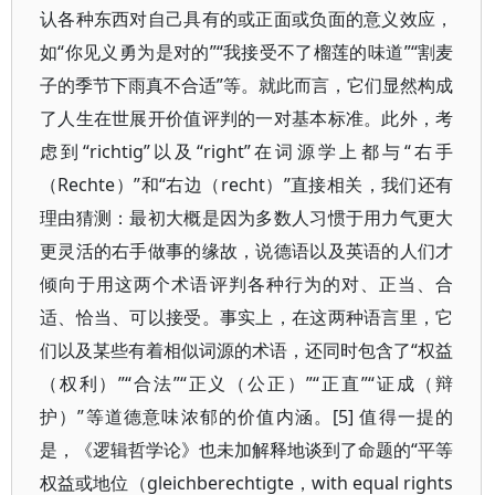
认各种东西对自己具有的或正面或负面的意义效应，
如“你见义勇为是对的”“我接受不了榴莲的味道”“割麦
子的季节下雨真不合适”等。就此而言，它们显然构成
了人生在世展开价值评判的一对基本标准。此外，考
虑到“richtig”以及“right”在词源学上都与“右手
（Rechte）”和“右边（recht）”直接相关，我们还有
理由猜测：最初大概是因为多数人习惯于用力气更大
更灵活的右手做事的缘故，说德语以及英语的人们才
倾向于用这两个术语评判各种行为的对、正当、合
适、恰当、可以接受。事实上，在这两种语言里，它
们以及某些有着相似词源的术语，还同时包含了“权益
（权利）”“合法”“正义（公正）”“正直”“证成（辩
护）”等道德意味浓郁的价值内涵。[5] 值得一提的
是，《逻辑哲学论》也未加解释地谈到了命题的“平等
权益或地位（gleichberechtigte，with equal rights