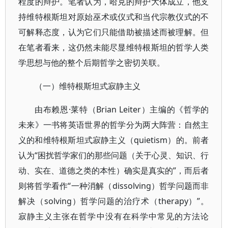
程度的辩护。笔者认为，哈克的辩护大体成立，他支
持维特根斯坦对原始巫术或仪式和当代宗教仪式的不
可解释态度，认为它们只能借助被描述而被理解。但
在笔者看来，这仍然未能尽显维特根斯坦的哲学人类
学思想与他的整个后期哲学之密切关联。
（一）维特根斯坦式寂静主义
由布赖恩·莱特（Brian Leiter）主编的《哲学的
未来》一书将英语世界的哲学分为两大阵营：自然主
义的和维特根斯坦式寂静主义（quietism）的。前者
认为“困扰哲学家们的那些问题（关于心灵、知识、行
动、实在、道德之类的本性）确实是真实的”，而后者
则将哲学看作“一种消解（dissolving）哲学问题而非
解决（solving）哲学问题的治疗术（therapy）”。
寂静主义主张在哲学中没有在科学中常见的方法论