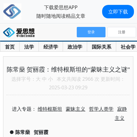
下载爱思想APP
立即下载
随时随地阅读精品文章
登录
注册
首页
法学
经济学
政治学
国际关系
社会学
陈常燊 贺丽霞：维特根斯坦的“蒙昧主义之谜”
选择字号：
大
中
小
本文共阅读 2966 次 更新时间：
2025-03-23 09:29
进入专题：
维特根斯坦
蒙昧主义
哲学人类学
寂静
主义
●
陈常燊
贺丽霞