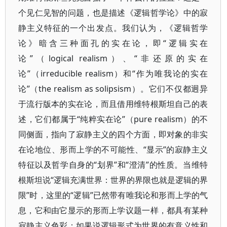
个见仁见智的问题，也是描述《逻辑哲学论》中的寂
静主义特征的一个出发点。我们认为，《逻辑哲学
论》暗含三种面孔的实在论，即“逻辑实在
论”（logical realism）、“非还原的实在
论”（irreducible realism）和“作为唯我论的实在
论”（the realism as solipsism）。它们不仅都迥异
于流行版本的实在论，而且借用维特根斯坦自己的表
述，它们都属于“纯粹实在论”（pure realism）的不
同侧面，指向了寂静主义的四个方面，即对象的非实
在论地位、形而上学的不可能性、“显示”的寂静主义
特征以及哲学自身的“划界”和“澄清”的性质。当维特
根斯坦说“逻辑充满世界：世界的界限也就是逻辑的界
限”时，这里的“逻辑”已然带有唯我论和形而上学的气
息，它和由它显示的形而上学议题一样，都具有某种
寂静主义色彩：如果说逻辑形式为世界的有意义性和