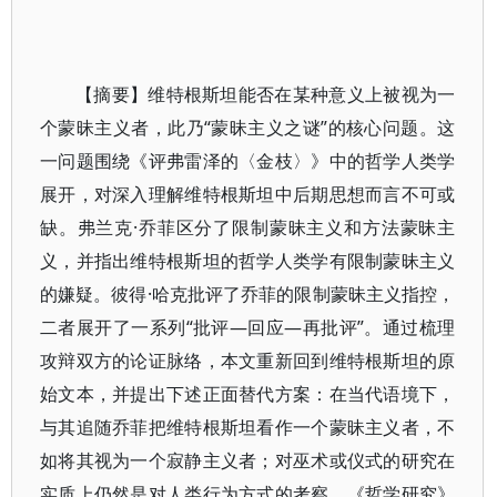
【摘要】维特根斯坦能否在某种意义上被视为一
个蒙昧主义者，此乃“蒙昧主义之谜”的核心问题。这
一问题围绕《评弗雷泽的〈金枝〉》中的哲学人类学
展开，对深入理解维特根斯坦中后期思想而言不可或
缺。弗兰克·乔菲区分了限制蒙昧主义和方法蒙昧主
义，并指出维特根斯坦的哲学人类学有限制蒙昧主义
的嫌疑。彼得·哈克批评了乔菲的限制蒙昧主义指控，
二者展开了一系列“批评—回应—再批评”。通过梳理
攻辩双方的论证脉络，本文重新回到维特根斯坦的原
始文本，并提出下述正面替代方案：在当代语境下，
与其追随乔菲把维特根斯坦看作一个蒙昧主义者，不
如将其视为一个寂静主义者；对巫术或仪式的研究在
实质上仍然是对人类行为方式的考察，《哲学研究》