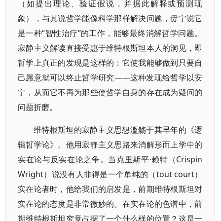
（如提出理论、验证假说，并据此解释或预测现
象），与其说哲学能像科学那样解决问题，毋宁说它
是一种“智性治疗”的工作，能够最终消解哲学问题。
寂静主义解读直接受惠于维特根斯坦本人的洞见，即
哲学上真正的发现是这样的：它使我能够做到只要自
己愿意就可以终止哲学研究——这种发现给哲学以安
宁，从而它不再为那些使哲学自身的存在成为疑问的
问题折磨。
维特根斯坦的寂静主义思想滥觞于其早年的《逻
辑哲学论》。他用寂静主义思路来消解形而上学中的
实在论与反实在论之争。当克里斯平·赖特（Crispin
Wright）说没有人非得是一个单纯的（tout court）
实在论者时，他给我们的启发是，前期维特根斯坦对
实在论的态度是非常微妙的。在实在论的色谱中，前
期维特根斯坦究竟占据了一个什么样的位置？这是一