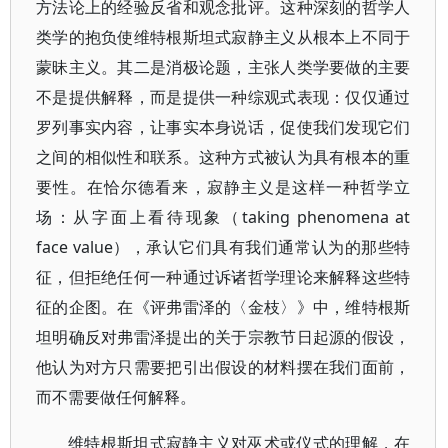
方法论上的经验反省和观念批评。这种深刻的哲学人
类学的抱负使维特根斯坦式寂静主义从根本上不同于
蒙昧主义。其二是消极论题，主张人类学要做的主要
不是提供解释，而是提供一种综观式表现：仅仅通过
罗列事实内容，让事实本身说话，促使我们发现它们
之间的相似性和联系。这种方式被认为具有根本的重
要性。在恰尔德看来，寂静主义是这样一种哲学立
场：从字面上看待现象（taking phenomena at
face value），承认它们具有我们通常认为的那些特
征，但拒绝任何一种通过诉诸哲学理论来解释这些特
征的企图。在《评弗雷泽的〈金枝〉》中，维特根斯
坦明确反对弗雷泽提出的关于宗教节日起源的假设，
他认为对方只需要把引出假设的材料摆在我们面前，
而不需要做任何解释。
维特根斯坦式寂静主义对巫术或仪式的理解，在