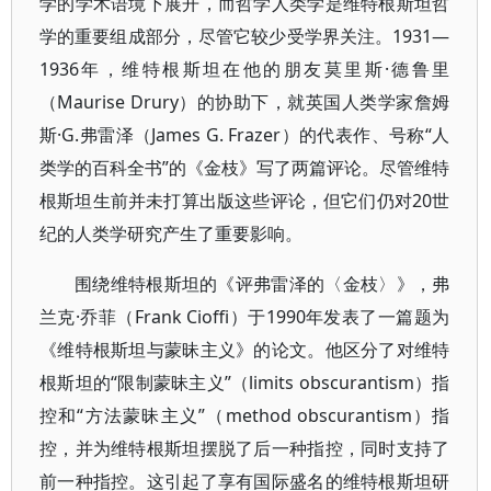
学的学术语境下展开，而哲学人类学是维特根斯坦哲
学的重要组成部分，尽管它较少受学界关注。1931—
1936年，维特根斯坦在他的朋友莫里斯·德鲁里
（Maurise Drury）的协助下，就英国人类学家詹姆
斯·G.弗雷泽（James G. Frazer）的代表作、号称“人
类学的百科全书”的《金枝》写了两篇评论。尽管维特
根斯坦生前并未打算出版这些评论，但它们仍对20世
纪的人类学研究产生了重要影响。
围绕维特根斯坦的《评弗雷泽的〈金枝〉》，弗
兰克·乔菲（Frank Cioffi）于1990年发表了一篇题为
《维特根斯坦与蒙昧主义》的论文。他区分了对维特
根斯坦的“限制蒙昧主义”（limits obscurantism）指
控和“方法蒙昧主义”（method obscurantism）指
控，并为维特根斯坦摆脱了后一种指控，同时支持了
前一种指控。这引起了享有国际盛名的维特根斯坦研