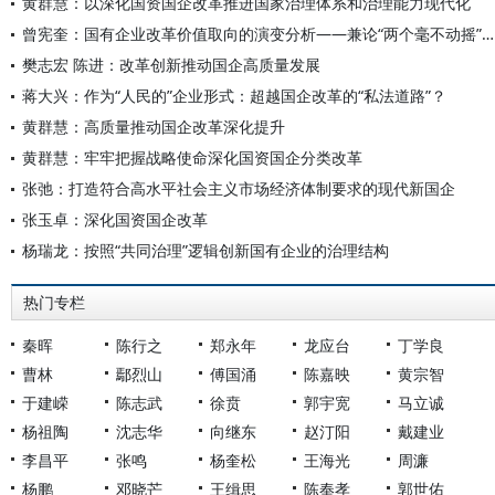
黄群慧：以深化国资国企改革推进国家治理体系和治理能力现代化
曾宪奎：国有企业改革价值取向的演变分析——兼论“两个毫不动摇”之间的关系
樊志宏 陈进：改革创新推动国企高质量发展
蒋大兴：作为“人民的”企业形式：超越国企改革的“私法道路”？
黄群慧：高质量推动国企改革深化提升
黄群慧：牢牢把握战略使命深化国资国企分类改革
张弛：打造符合高水平社会主义市场经济体制要求的现代新国企
张玉卓：深化国资国企改革
杨瑞龙：按照“共同治理”逻辑创新国有企业的治理结构
热门专栏
秦晖
陈行之
郑永年
龙应台
丁学良
曹林
鄢烈山
傅国涌
陈嘉映
黄宗智
于建嵘
陈志武
徐贲
郭宇宽
马立诚
杨祖陶
沈志华
向继东
赵汀阳
戴建业
李昌平
张鸣
杨奎松
王海光
周濂
杨鹏
邓晓芒
王缉思
陈奉孝
郭世佑