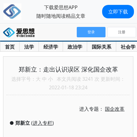
下载爱思想APP
立即下载
随时随地阅读精品文章
登录
注册
首页
法学
经济学
政治学
国际关系
社会学
郑新立：走出认识误区 深化国企改革
选择字号：
大
中
小
本文共阅读 3241 次 更新时间：
2022-01-18 23:24
进入专题：
国企改革
●
郑新立
(
进入专栏
)