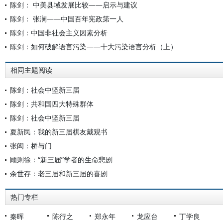
陈剑： 中美县域发展比较——启示与建议
陈剑： 张澜——中国百年宪政第一人
陈剑：中国非社会主义因素分析
陈剑：如何破解语言污染——十大污染语言分析（上）
相同主题阅读
陈剑：社会中坚新三届
陈剑：共和国四大特殊群体
陈剑：社会中坚新三届
夏新民：我的新三届棋友戴观书
张闳：桥与门
顾则徐：“新三届”学者的生命悲剧
余世存：老三届和新三届的喜剧
热门专栏
秦晖
陈行之
郑永年
龙应台
丁学良