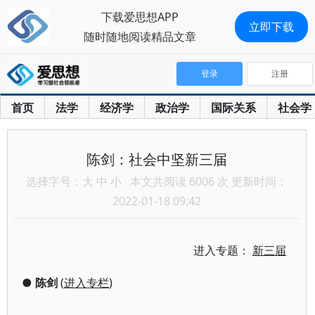
下载爱思想APP
立即下载
随时随地阅读精品文章
登录
注册
首页
法学
经济学
政治学
国际关系
社会学
陈剑：社会中坚新三届
选择字号：
大
中
小
本文共阅读 6006 次 更新时间：
2022-01-18 09:42
进入专题：
新三届
●
陈剑
(
进入专栏
)