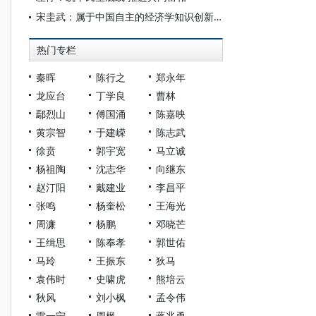
宋圭武：属于中国自主的经济学知识创新：经济学及经济若干问题新思考
热门专栏
秦晖
陈行之
郑永年
龙应台
丁学良
曹林
鄢烈山
傅国涌
陈嘉映
黄宗智
于建嵘
陈志武
徐贲
郭宇宽
马立诚
杨祖陶
沈志华
向继东
赵汀阳
戴建业
李昌平
张鸣
杨奎松
王海光
周濂
杨鹏
邓晓芒
王缉思
陈奉孝
郭世佑
马玲
王振东
狄马
袁伟时
史啸虎
熊培云
秋风
刘小枫
孟令伟
雷一宁
周枫
蒋兆勇