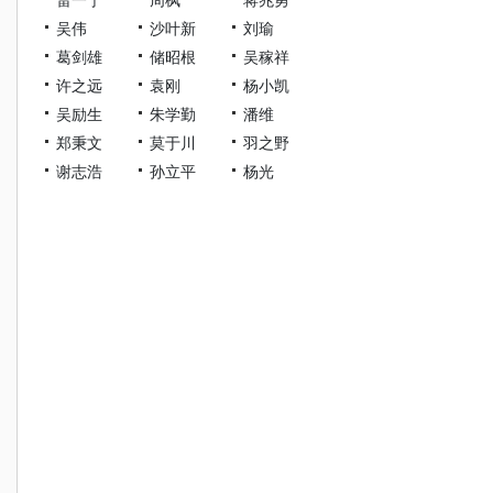
吴伟
沙叶新
刘瑜
葛剑雄
储昭根
吴稼祥
许之远
袁刚
杨小凯
吴励生
朱学勤
潘维
郑秉文
莫于川
羽之野
谢志浩
孙立平
杨光