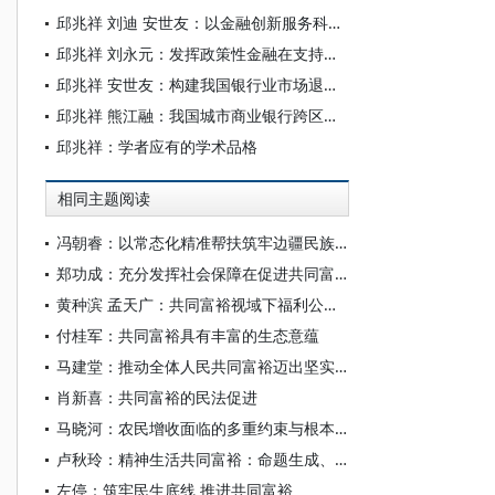
邱兆祥 刘迪 安世友：以金融创新服务科技创新的若干思考
邱兆祥 刘永元：发挥政策性金融在支持共同富裕中的作用
邱兆祥 安世友：构建我国银行业市场退出机制势在必行
邱兆祥 熊江融：我国城市商业银行跨区域发展的问题分析
邱兆祥：学者应有的学术品格
相同主题阅读
冯朝睿：以常态化精准帮扶筑牢边疆民族地区共同富裕根基
郑功成：充分发挥社会保障在促进共同富裕中的重要作用
黄种滨 孟天广：共同富裕视域下福利公平形塑国家认同的机制
付桂军：共同富裕具有丰富的生态意蕴
马建堂：推动全体人民共同富裕迈出坚实步伐
肖新喜：共同富裕的民法促进
马晓河：农民增收面临的多重约束与根本路径
卢秋玲：精神生活共同富裕：命题生成、基本架构与实践路径
左停：筑牢民生底线 推进共同富裕