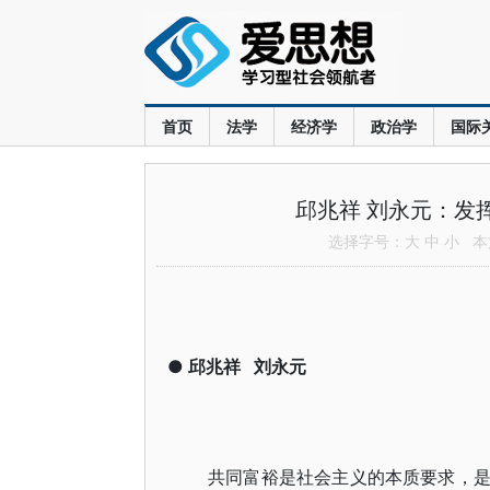
首页
法学
经济学
政治学
国际
邱兆祥 刘永元：发
选择字号：
大
中
小
本文
●
邱兆祥
刘永元
共同富裕是社会主义的本质要求，