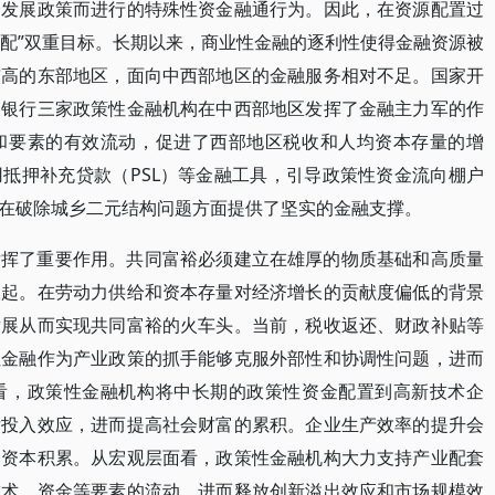
会发展政策而进行的特殊性资金融通行为。因此，在资源配置过
分配”双重目标。长期以来，商业性金融的逐利性使得金融资源被
较高的东部地区，面向中西部地区的金融服务相对不足。国家开
展银行三家政策性金融机构在中西部地区发挥了金融主力军的作
和要素的有效流动，促进了西部地区税收和人均资本存量的增
抵押补充贷款（PSL）等金融工具，引导政策性资金流向棚户
在破除城乡二元结构问题方面提供了坚实的金融支撑。
发挥了重要作用。共同富裕必须建立在雄厚的物质基础和高质量
谈起。在劳动力供给和资本存量对经济增长的贡献度偏低的背景
发展从而实现共同富裕的火车头。当前，税收返还、财政补贴等
性金融作为产业政策的抓手能够克服外部性和协调性问题，进而
看，政策性金融机构将中长期的政策性资金配置到高新技术企
发投入效应，进而提高社会财富的累积。企业生产效率的提升会
的资本积累。从宏观层面看，政策性金融机构大力支持产业配套
技术、资金等要素的流动，进而释放创新溢出效应和市场规模效