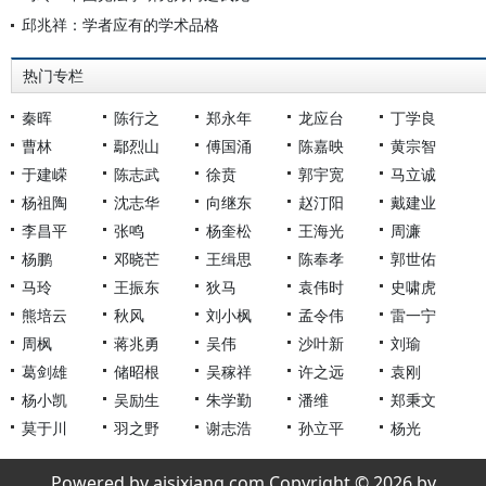
邱兆祥：学者应有的学术品格
热门专栏
秦晖
陈行之
郑永年
龙应台
丁学良
曹林
鄢烈山
傅国涌
陈嘉映
黄宗智
于建嵘
陈志武
徐贲
郭宇宽
马立诚
杨祖陶
沈志华
向继东
赵汀阳
戴建业
李昌平
张鸣
杨奎松
王海光
周濂
杨鹏
邓晓芒
王缉思
陈奉孝
郭世佑
马玲
王振东
狄马
袁伟时
史啸虎
熊培云
秋风
刘小枫
孟令伟
雷一宁
周枫
蒋兆勇
吴伟
沙叶新
刘瑜
葛剑雄
储昭根
吴稼祥
许之远
袁刚
杨小凯
吴励生
朱学勤
潘维
郑秉文
莫于川
羽之野
谢志浩
孙立平
杨光
Powered by aisixiang.com Copyright © 2026 by