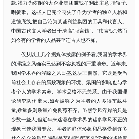
款,竭力为依附的大企业集团赚钱牟利出主意,抬轿子,
唱赞歌。这些人已完全丧失了作为学者的独立人格和
道德底线,把自己沦为某些利益集团的工具和代言人。
中国古代文人学者出于清高“耻言钱”、“讳言钱”,然而
如今有的学者的人品甚至连古人也不如。
仅从以上几个据媒体披露的例子看,我国的学术界
的浮躁之风确实已达到不容忽视的严重地步。近年来,
我国学术界的浮躁之风日盛,这决非偶然。它既是受当
前社会上存在的腐败现象的环境、氛围的影响,也与学
者个人的学术素养、学术品格不无关系。由于我国理
论研究队伍庞大,如今被称之为学者的人多得车载斗
量,数量多则质量难免良莠不齐。虽然学风浮躁的只是
少数一些人,但近年来迷漫在学术界的诸多学风不正的
现象已使我国专家、学者的群体形象和品格受到许多
社会公众的质疑,特别是某些所谓“著名”学者的诚信度