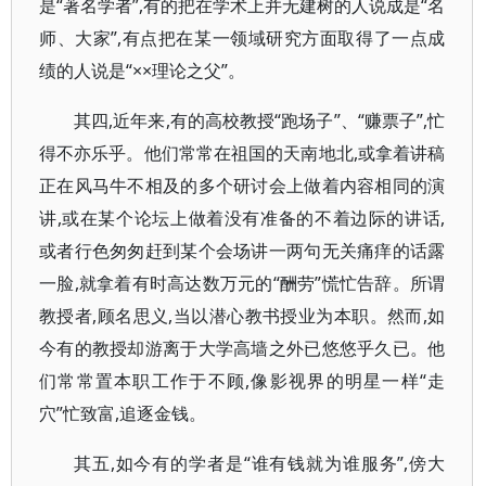
是“著名学者”,有的把在学术上并无建树的人说成是“名
师、大家”,有点把在某一领域研究方面取得了一点成
绩的人说是“××理论之父”。
其四,近年来,有的高校教授“跑场子”、“赚票子”,忙
得不亦乐乎。他们常常在祖国的天南地北,或拿着讲稿
正在风马牛不相及的多个研讨会上做着内容相同的演
讲,或在某个论坛上做着没有准备的不着边际的讲话,
或者行色匆匆赶到某个会场讲一两句无关痛痒的话露
一脸,就拿着有时高达数万元的“酬劳”慌忙告辞。所谓
教授者,顾名思义,当以潜心教书授业为本职。然而,如
今有的教授却游离于大学高墙之外已悠悠乎久已。他
们常常置本职工作于不顾,像影视界的明星一样“走
穴”忙致富,追逐金钱。
其五,如今有的学者是“谁有钱就为谁服务”,傍大