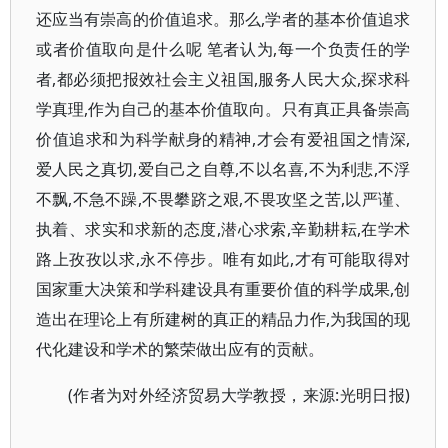
还应当有崇高的价值追求。那么,学者的基本价值追求
或者价值取向是什么呢 笔者认为,每一个负责任的学
者,都必须把报效社会主义祖国,服务人民大众,探求科
学真理,作为自己的基本价值取向。只有真正具备崇高
价值追求和为科学献身的精神,才会有爱祖国之情深,
爱人民之真切,爱自己之自尊,不以名喜,不为利悲,不浮
不飘,不急不躁,不畏攀跻之艰,不畏攻坚之苦,以严谨、
执着、求实和求新的态度,潜心求索,辛勤耕耘,在学术
路上孜孜以求,永不停步。唯有如此,才有可能取得对
国家重大决策和学科建设具有重要价值的科学成果,创
造出在理论上有所建树的真正的精品力作,为我国的现
代化建设和学术的繁荣做出应有的贡献。
(作者为对外经济贸易大学教授，来源:光明日报)