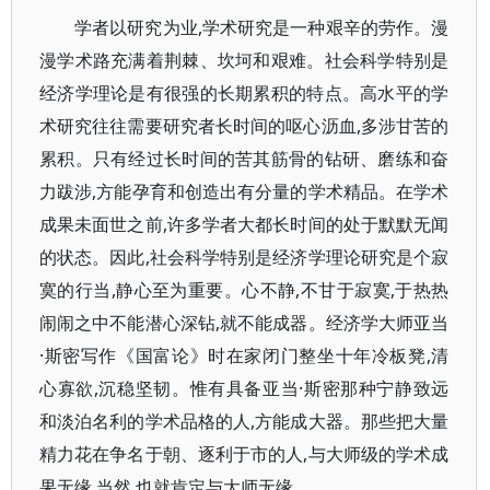
学者以研究为业,学术研究是一种艰辛的劳作。漫
漫学术路充满着荆棘、坎坷和艰难。社会科学特别是
经济学理论是有很强的长期累积的特点。高水平的学
术研究往往需要研究者长时间的呕心沥血,多涉甘苦的
累积。只有经过长时间的苦其筋骨的钻研、磨练和奋
力跋涉,方能孕育和创造出有分量的学术精品。在学术
成果未面世之前,许多学者大都长时间的处于默默无闻
的状态。因此,社会科学特别是经济学理论研究是个寂
寞的行当,静心至为重要。心不静,不甘于寂寞,于热热
闹闹之中不能潜心深钻,就不能成器。经济学大师亚当
·斯密写作《国富论》时在家闭门整坐十年冷板凳,清
心寡欲,沉稳坚韧。惟有具备亚当·斯密那种宁静致远
和淡泊名利的学术品格的人,方能成大器。那些把大量
精力花在争名于朝、逐利于市的人,与大师级的学术成
果无缘,当然,也就肯定与大师无缘。