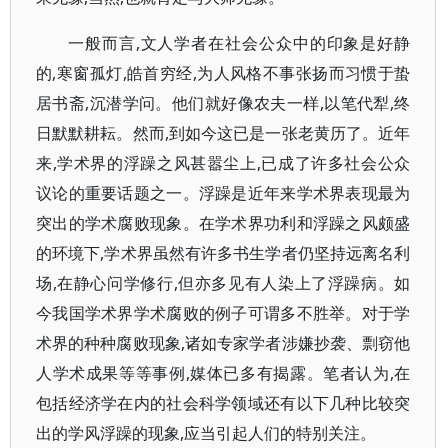
一般而言,文人学者在社会公众中的印象是好静
的,寒窗孤灯,皓首穷经,为人风格不事张扬而习惯于蛰
居书斋,沉潜学问。他们就好像农夫一样,以笔代犁,终
日默默耕耘。然而,到如今这已是一张老黄历了。近年
来,学术界的浮躁之风甚嚣尘上,已成了许多社会公众
议论的重要话题之一。浮躁是近年来学术界表现最为
突出的学术腐败现象。在学术界功利和浮躁之风颇盛
的环境下,学术界虽然有许多书生学者仍坚持远离名利
场,在静心问学修行,但亦多见有人染上了浮躁病。如
今我国学术界学术腐败的例子可谓多不胜举。对于学
术界的种种腐败现象,诸如专家学者涉嫌抄袭、剽窃他
人学术成果等等事例,媒体已多有揭露。笔者认为,在
包括经济学在内的社会科学领域还有以下几种比较突
出的学风浮躁的现象,应当引起人们的特别关注。