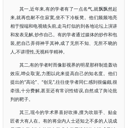
其一,近年来,有的学者有了一点名气,就飘飘然起
来,就再也耐不住寂寞,坐不下冷板凳。他们频频地亮
相于报端和电视镜头前,走马灯似的到各地论坛上演讲
和发表见解,炒作自己。有的学者通过媒体的炒作和包
装,把自己弄得神乎其神,成了无所不知、无所不晓的
人,不讲理性,无视科学精神。
其二,有的学者时而像影视界的明星那样制造轰动
效应,哗众取宠,力图以此来提高自己的知名度。他们
提出的“高论”、“创见”,往往使学者同仁感到很偏颇,很
牵强,十分费解,甚至还有常识性错误,自然成了舆论批
判的靶子。
其三,现今的学术界喜好吹捧,擅为吹鼓手、贴金
匠者大有人在。有的将业内人士还知之不多的人说成