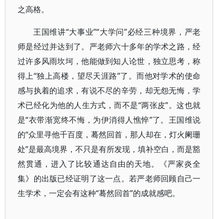
之高格。
王国维讲“大事业”“大学问”必经三种境界，严老
师是经过并达到了。严老师六十多年的学术之路，经
过许多风雨坎坷，他能做到知人论世，独立思考，称
得上“独上高楼，望尽天涯路”了。而他对学术的使命
感与执着的追求，有说不尽的辛劳，却无怨无悔，学
术已经化为他的人生方式，而不是“两张皮”。这也就
是“衣带渐宽终不悔，为伊消得人憔悴”了。王国维说
的“众里寻他千百度，蓦然回首，那人却在，灯火阑珊
处”是最高境界，不只是有所发现，填补空白，而是豁
然贯通，进入了比较通达自由的天地。《严家炎全
集》的出版已经证明了这一点。若严老师回顾自己一
生学术，一定会有这种“蓦然回首”的成就感吧。