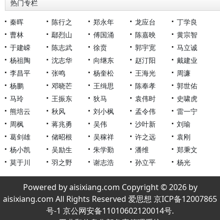
热门专栏
秦晖
陈行之
郑永年
龙应台
丁学良
曹林
鄢烈山
傅国涌
陈嘉映
黄宗智
于建嵘
陈志武
徐贲
郭宇宽
马立诚
杨祖陶
沈志华
向继东
赵汀阳
戴建业
李昌平
张鸣
杨奎松
王海光
周濂
杨鹏
邓晓芒
王缉思
陈奉孝
郭世佑
马玲
王振东
狄马
袁伟时
史啸虎
熊培云
秋风
刘小枫
孟令伟
雷一宁
周枫
蒋兆勇
吴伟
沙叶新
刘瑜
葛剑雄
储昭根
吴稼祥
许之远
袁刚
杨小凯
吴励生
朱学勤
潘维
郑秉文
莫于川
羽之野
谢志浩
孙立平
杨光
Powered by aisixiang.com Copyright © 2026 by
aisixiang.com All Rights Reserved 爱思想 京ICP备12007865
号-1 京公网安备11010602120014号.