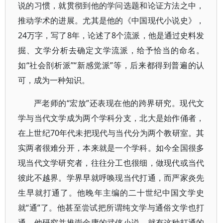
说的习惯，就贯彻到他的学问选题和论证方法之中，
推动学术的进展。尤其是他的《中国现代小说史》，
24万字，写了8年，论述了8个流派，他是通过史料发
掘、文学分析去确定文学流派，给予恰当的命名。
如“社会剖析派”“新感觉派”等，后来都得到普遍的认
可，成为一种知识。
严老师的“宏放”还表现在他的跨界研究。现代文
学与当代文学成为两个学科分支，北大是始作俑者，
在上世纪70年代未把现代与当代分为两个教研室。其
实两者很难分开，本来就是一个学科。如今全国很多
现当代文学研究者，往往分工也很细，做现代或当代
彼此不越界。学界早就呼唤现当代打通，而严家炎先
生早就打通了。他晚年主编的二十世纪中国文学史
就“通”了。他甚至尝试把所谓纯文学与通俗文学也打
通，他研究并推崇金庸的武侠小说，就有这种打通的