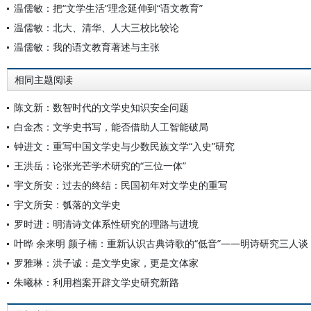
温儒敏：把“文学生活”理念延伸到“语文教育”
温儒敏：北大、清华、人大三校比较论
温儒敏：我的语文教育著述与主张
相同主题阅读
陈文新：数智时代的文学史知识安全问题
白金杰：文学史书写，能否借助人工智能破局
钟进文：重写中国文学史与少数民族文学“入史”研究
王洪岳：论张光芒学术研究的“三位一体”
宇文所安：过去的终结：民国初年对文学史的重写
宇文所安：瓠落的文学史
罗时进：明清诗文体系性研究的理路与进境
叶晔 余来明 颜子楠：重新认识古典诗歌的“低音”——明诗研究三人谈
罗雅琳：洪子诚：是文学史家，更是文体家
朱曦林：利用档案开辟文学史研究新路