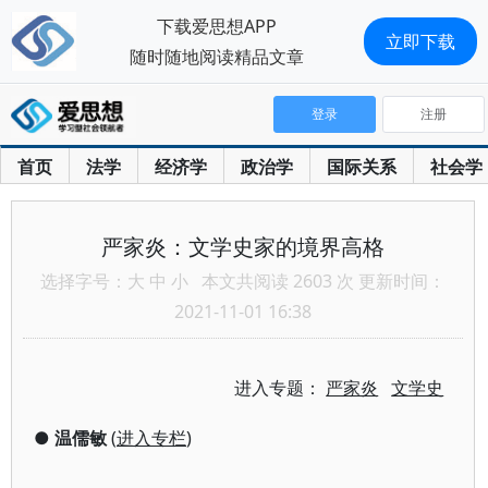
下载爱思想APP
立即下载
随时随地阅读精品文章
登录
注册
首页
法学
经济学
政治学
国际关系
社会学
严家炎：文学史家的境界高格
选择字号：
大
中
小
本文共阅读 2603 次 更新时间：
2021-11-01 16:38
进入专题：
严家炎
文学史
●
温儒敏
(
进入专栏
)