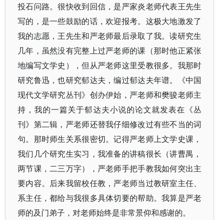
投石问路。很快收到回信，是严家炎老师代表王先生
写的，是一些鼓励的话，欢迎报考。这极大地激发了
我的志愿，王先生和严老师最后录取了我。读研究生
几年，虽然没有完整上过严老师的课（那时他正紧张
地编写文学史），但从严老师这里受教很多。我那时
研究鲁迅，也研究郁达夫，编过郁达夫年谱。《中国
现代文学研究丛刊》创办伊始，严老师和樊骏老师主
持，我的一篇关于郁达夫小说的论文就发表在《丛
刊》第二辑，严老师还替我仔细修改过有些不当的词
句。那时师生关系很密切。记得严老师上文学史课，
我们几个研究生实习，我准备的讲稿很长（讲曹禺，
两节课，二三万字），严老师手把手教我如何突出主
要内容。后来我留校任教，严老师当过教研室主任、
系主任，都给与我很多具体切要的帮助。我算是严老
师的及门弟子，对老师始终是非常景仰和感谢的。