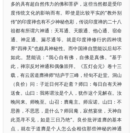
多的具有超自然伟力的佛和菩萨，这些当然都是受印
度传统文化的影响而有。即使是比较平实的“教外别
传”的印度禅也有不少神秘色彩，传说印度禅的二十八
祖都有所谓六神通：天耳通、天眼通、他心通、宿命
通、神足通、漏尽通等。就是印度禅修行的四种境
界“四禅天”也颇具神秘性。而中国禅自慧能以后却不
如此。慧能说：“我心自有佛，自佛是真佛。”基于
此，禅宗反对神通和偶像崇拜。《五灯会元》卷十三
载，有云居道膺禅师“结庐于三峰，经旬不赴堂。洞山
（良价）问：子近日何不赴斋？师曰：每日自有天神
送食。山曰：我将谓汝是个人，犹作这个见解在。汝
晚间来。师晚至。山召：膺庵主。师应诺。山曰：不
思善，不思恶，是什么？师回庵，寂然宴坐，天神自
此觅寻不见，如是三日乃绝”。良价批评道膺的基本
点，就在于道膺是个人怎么会相信那些神秘的神通