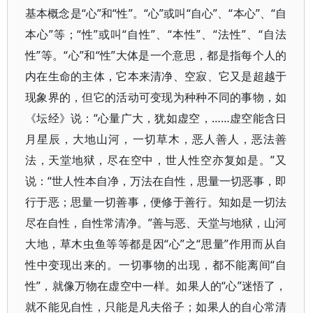
基本概念是“心”和“性”。“心”或叫“自心”、“本心”、“自
本心”等；“性”或叫“自性”、“本性”、“法性”、“自法
性”等。“心”和“性”大体是一个意思，都是指每个人的
内在生命的主体，它本来清净、空寂、它又是超越于
现象界的，但它的活动可变现为种种不同的事物，如
《坛经》说：“心量广大，犹如虚空，……虚空能含日
月星辰，大地山河，一切草木，恶人善人，恶法善
法，天堂地狱，尽在空中，世人性空亦复如是。”又
说：“世人性本自净，万法在自性，思量一切恶事，即
行于恶；思量一切善事，便修于善行。知如是一切法
尽在自性，自性常清净。”善与恶、天堂与地狱，山河
大地，草木虫鱼等等都是因“心”之“思量”作用而从自
性中变现出来的。一切事物的出现，都不能离间“自
性”，就像万物在虚空中一样。如果人的“心”迷悟了，
就不能见自性，只能是凡夫俗子；如果人的自心常清