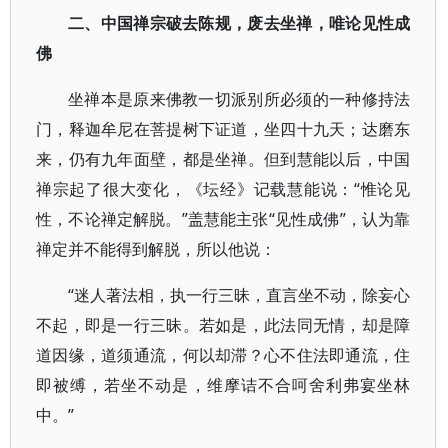
二、中国禅宗破去陈规，废去坐禅，唯论见性成
佛
坐禅本是原来佛教一切派别所必须的一种修持法
门，释迦牟尼在菩提树下证道，坐四十九天；达磨东
来，仍有九年面壁，都是坐禅。但到慧能以后，中国
禅宗起了很大变化，《坛经》记载慧能说：“惟论见
性，不论禅定解脱。”盖慧能主张“见性成佛”，认为靠
禅定并不能得到解脱，所以他说：
“迷人著法相，执一行三昧，直言坐不动，除妄心
不起，即是一行三昧。若如是，此法同无情，却是障
道因缘，道须通流，何以却滞？心不住法即通流，住
即被缚，若坐不动是，维摩诘不合呵舍利弗宴坐林
中。”