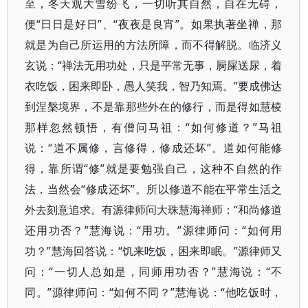
至，冬天观大雪纷飞，一切听其自然，自在无碍，
便“日日是好日”、“夜夜是良宵”。如果执著坐禅，那
就是为自己所运用的方法所障，而不得解脱。临济义
玄说：“禅法无用功处，只是平常无事，屙屎送尿，着
衣吃饭，困来即卧，愚人笑我，智乃知焉。”要成佛达
到涅槃境界，不是靠那些外在的修行，而是得如慧棱
那样忽然顿悟，有僧问马祖：“如何修道？”马祖
说：“道不属修，言修得，修成还坏”。道如何能修
得，靠所谓“修”就是要勉强自己，这种不自然的作
法，当然会“修成还坏”。所以修道不能在平常生活之
外去刻意追求。有源律师问大珠慧海禅师：“和尚修道
还用功否？”慧海说：“用功。”源律师问：“如何用
功？”慧海回答说：“饥来吃饭，困来即眠。”源律师又
问：“一切人总如是，同师用功否？”慧海说：“不
同。”源律师问：“如何不同？”慧海说：“他吃饭时，