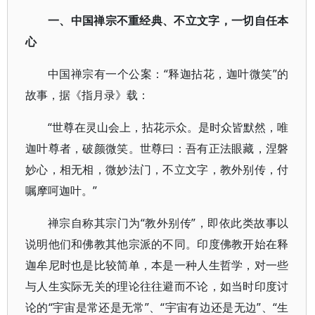
一、中国禅宗不重经典、不立文字，一切自任本
心
中国禅宗有一个公案：“释迦拈花，迦叶微笑”的
故事，据《指月录》载：
“世尊在灵山会上，拈花示众。是时众皆默然，唯
迦叶尊者，破颜微笑。世尊曰：吾有正法眼藏，涅磐
妙心，相无相，微妙法门，不立文字，教外别传，付
嘱摩呵迦叶。”
禅宗自称其宗门为“教外别传”，即依此类故事以
说明他们和佛教其他宗派的不同。印度佛教开始在释
迦牟尼时也是比较简单，本是一种人生哲学，对一些
与人生实际无关的理论往往避而不论，如当时印度讨
论的“宇宙是常还是无常”、“宇宙有边还是无边”、“生