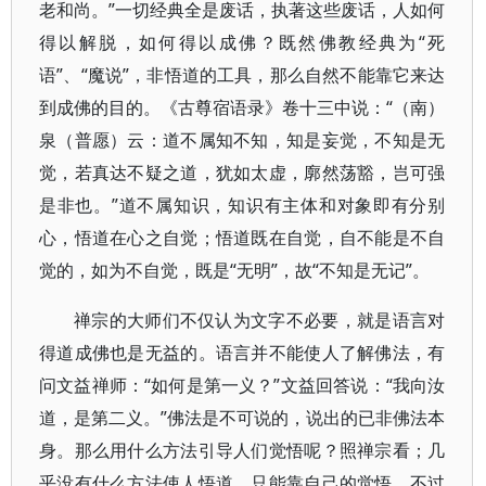
老和尚。”一切经典全是废话，执著这些废话，人如何
得以解脱，如何得以成佛？既然佛教经典为“死
语”、“魔说”，非悟道的工具，那么自然不能靠它来达
到成佛的目的。《古尊宿语录》卷十三中说：“（南）
泉（普愿）云：道不属知不知，知是妄觉，不知是无
觉，若真达不疑之道，犹如太虚，廓然荡豁，岂可强
是非也。”道不属知识，知识有主体和对象即有分别
心，悟道在心之自觉；悟道既在自觉，自不能是不自
觉的，如为不自觉，既是“无明”，故“不知是无记”。
禅宗的大师们不仅认为文字不必要，就是语言对
得道成佛也是无益的。语言并不能使人了解佛法，有
问文益禅师：“如何是第一义？”文益回答说：“我向汝
道，是第二义。”佛法是不可说的，说出的已非佛法本
身。那么用什么方法引导人们觉悟呢？照禅宗看；几
乎没有什么方法使人悟道，只能靠自己的觉悟。不过