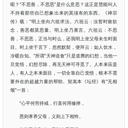
呢？“不思善，不思恶”是什么意思？这正是慧能叫人
不持着那些自己想象出来的莫须有的东西。《禅宗
传》载：“明上坐向六祖求法。六祖云：汝暂时敛欲
念，善恶都莫思量。明上坐乃禀言。六祖云：不思
善，不思恶，正当与时么，还我明上坐父母未生时面
目。时上坐于言下，忽然默契，便拜云：如人饮水，
冷暖自知。”所谓“天神送食’’只是道膺的幻想，当他一
旦觉悟，幻想尽除，再无天神可寻觅了。人本来应是
人，有人之本来面目，一切全靠自己觉悟，根本不需
要外在的超越力量的帮助。契嵩本《坛经》有“无相
颂”一首：
“心平何劳持戒，行直何用修掸，
恩则孝养父母，义则上下相怜。