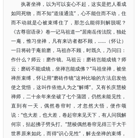
执著坐禅，以为可以妄心不起，这实是把人看成
如同死物，而不知“道须通流”，心不能住而不动，住
而不动就是心被束缚住了，那怎么能得到解脱呢？
《古尊宿语录》卷一记马祖道一“居南岳传法院，独处
一庵，惟习坐禅，凡有来访者都不顾，……（怀让）
一日将砖于庵前磨，马祖亦不顾，时既久，乃问曰：
作什么？师云：磨作镜。马祖云：磨砖岂能成镜？师
云：磨砖不能成镜，坐禅岂能成佛？”马祖坐禅，被坐
禅所束缚，怀让用“磨砖作镜”这种比喻的方法启发他
使之觉悟，这叫作依他人为之“解缚”。又有长庆慧棱
禅师，二十余年来坐破了七个蒲团，仍然未能见性，
直到有一天，偶然卷帘时，才忽然大悟，便作颂
说：“也大差，也大差，卷起帘来见天下，有人问我解
何宗，拈起拂子劈头打。”慧棱偶然卷帘见得三干大干
世界原来如此，而得“识心见性”，解去坐禅的束缚，