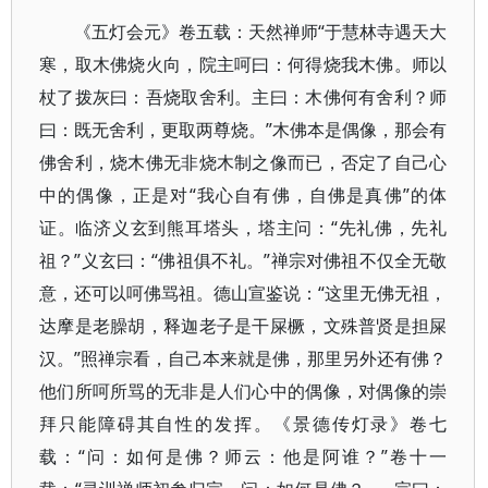
《五灯会元》卷五载：天然禅师“于慧林寺遇天大
寒，取木佛烧火向，院主呵曰：何得烧我木佛。师以
杖了拨灰曰：吾烧取舍利。主曰：木佛何有舍利？师
曰：既无舍利，更取两尊烧。”木佛本是偶像，那会有
佛舍利，烧木佛无非烧木制之像而已，否定了自己心
中的偶像，正是对“我心自有佛，自佛是真佛”的体
证。临济义玄到熊耳塔头，塔主问：“先礼佛，先礼
祖？”义玄曰：“佛祖俱不礼。”禅宗对佛祖不仅全无敬
意，还可以呵佛骂祖。德山宣鉴说：“这里无佛无祖，
达摩是老臊胡，释迦老子是干屎橛，文殊普贤是担屎
汉。”照禅宗看，自己本来就是佛，那里另外还有佛？
他们所呵所骂的无非是人们心中的偶像，对偶像的崇
拜只能障碍其自性的发挥。《景德传灯录》卷七
载：“问：如何是佛？师云：他是阿谁？”卷十一