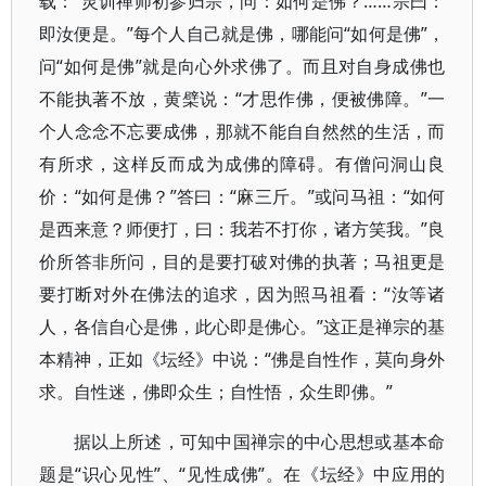
载：“灵训禅师初参归宗，问：如何是佛？……宗曰：
即汝便是。”每个人自己就是佛，哪能问“如何是佛”，
问“如何是佛”就是向心外求佛了。而且对自身成佛也
不能执著不放，黄檗说：“才思作佛，便被佛障。”一
个人念念不忘要成佛，那就不能自自然然的生活，而
有所求，这样反而成为成佛的障碍。有僧问洞山良
价：“如何是佛？”答曰：“麻三斤。”或问马祖：“如何
是西来意？师便打，曰：我若不打你，诸方笑我。”良
价所答非所问，目的是要打破对佛的执著；马祖更是
要打断对外在佛法的追求，因为照马祖看：“汝等诸
人，各信自心是佛，此心即是佛心。”这正是禅宗的基
本精神，正如《坛经》中说：“佛是自性作，莫向身外
求。自性迷，佛即众生；自性悟，众生即佛。”
据以上所述，可知中国禅宗的中心思想或基本命
题是“识心见性”、“见性成佛”。在《坛经》中应用的