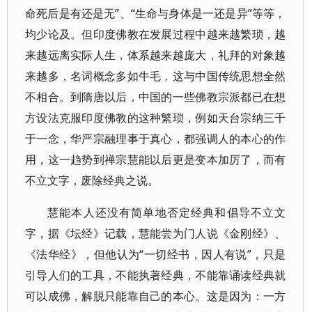
命死后是有还是无”、“生命与身体是一还是异”等等，
均少论及。但印度佛教在发展过程中越来越繁琐，越
来越远离实际人生，体系越来越庞大，礼拜的对象越
来越多，名词概念多如牛毛，这与中国传统思想全然
不相合。到隋唐以后，中国的一些佛教宗派都已在想
方设法克服印度佛教的这种繁琐，例如天台宗纳三千
于一念，华严宗融理事于真心，都强调人的本心的作
用，这一趋势到禅宗慧能以后更是变本加厉了，而有
不立文字，废除经典之说。
慧能本人还没有简单地否定经典和倡导不立文
字，据《坛经》记载，慧能尝为门人说《金刚经》、
《法华经》，但他认为“一切经书，因人有说”，只是
引导人们的工具，不能执著经典，不能靠诵读经典就
可以成佛，解脱只能靠自己的本心。这是因为：一方