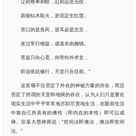
让则尊卑和睦，忍则众恶无喧，
若能钻木取火，淤泥定生红莲。
苦口的是良药，逆耳必是忠言，
改过常行饶益，成道非由施钱。
菩提只向心觅，何劳向外求玄，
听说依此修行，天堂只在目前。”
这首颂不仅否定了外在的神秘力量的存在，而且
否定了所谓的天堂和地狱的存在，认为人们只是要在
现实生活中平平常常地尽职尽责地生活，在眼前生活
中靠自己所具有的佛性（即内在的本性）即可以成
禅。宗杲大慧禅师说：“世间法即佛法，佛法即世间
法。”