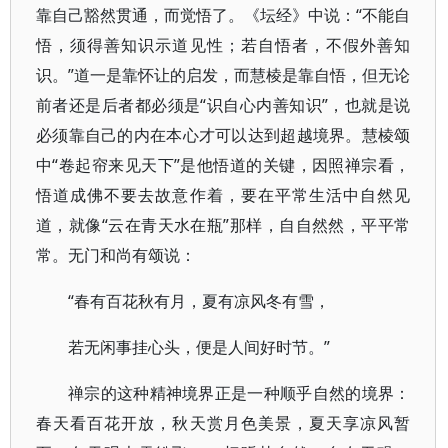
靠自己豁然贯通，而觉悟了。《坛经》中说：“不能自
悟，须得善知识示道见性；若自悟者，不假外善知
识。”道一是靠怀让的启发，而慧棱是靠自悟，但无论
前者还是后者都必须是“识自心内善知识”，也就是说
必须靠自己的内在本心才可以达到超越境界。慧棱颂
中“卷起帘来见天下”是他悟道的关键，因照禅宗看，
悟道成佛不要去故意作着，要在平常生活中自然见
道，就像“云在青天水在瓶”那样，自自然然，平平常
常。无门和尚有颂说：
“春有百花秋有月，夏有凉风冬有雪，
若无闲事挂心头，便是人间好时节。”
禅宗的这种精神境界正是一种顺乎自然的境界：
春天看百花开放，秋天赏月色美景，夏天享凉风暂