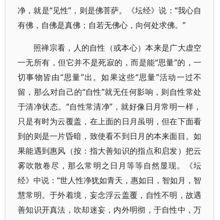
净，就是“见性”，则是佛菩萨。《坛经》说：“我心自
有佛，自佛是真佛；自若无佛心，向何处求佛。”
照禅宗看，人的自性（或本心）本来是广大虚空
一无所有，但它并不是死寂的，而是能“思量”的，一
切事物皆由“思量”出。如果这些“思量”活动一过不
留，那么对自己的“自性”就无任何影响，则自性常处
于清净状态。“自性常清净”，就好像日月常明一样，
只是有时为云覆盖，在上面的日月虽明，但在下面看
到的则是一片昏暗，致使看不到日月的本来面目。如
果能遇到惠风（按：指大善知识的指点和启发）把云
雾吹散卷尽，那么常明之日月等等自然显现。《坛
经》中说：“世人性净犹如青天，惠如日，智如月，智
慧常明。于外着境，妄念浮云盖覆，自性不明，故遇
善知识开真法，吹却迷妄，内外明彻，于自性中，万