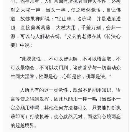
心。照禅宗看，人们常因有所执著而迷失本性，必须
对之大喝一声，当头一棒，使之幡然觉悟，自证佛
道，故佛果禅师说：“径山棒，临济喝，并是透顶透
顶，直接剪断葛藤，大杖大用，千差万别，会归一
源，可以与人解粘去缚。”义玄的老师在其《传法心
要》中说：
“此灵觉性……不可以智识解，不可以语言取，不
可以景物会，不可以功用到，诸佛菩萨与一切蠢动众
生同大涅磐，性即是心，心即是佛，佛即是法。”
人所具有的这一灵觉性，既然不是能用知识、语
言等使之得到发挥，因此只能用一棒一喝（当然不一
定必须用棒喝，其他任何方法都可以，只要能打断执
著即可）打破执著，使心默然无对，而达到心境两忘
的超越境界。