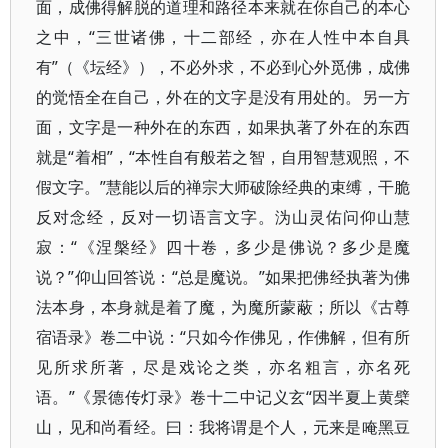
面，成佛得解脱的道理和路径本来就在你自己的本心
之中，“三世诸佛，十二部经，亦在人性中本自具
有”（《坛经》），不必外求，不必到心外觅佛，成佛
的觉悟全在自己，外在的文字是没有用处的。另一方
面，文字是一种外在的东西，如果执著了外在的东西
就是“着相”，“本性自有般若之智，自用智慧观照，不
假文字。”慧能以后的禅宗大师破除经典的束缚，干脆
反对念经，反对一切语言文字。沩山灵佑问仰山慧
寂：“《涅槃经》四十卷，多少是佛说？多少是魔
说？”仰山回答说：“总是魔说。”如果把佛经执著为佛
法本身，本身就是着了魔，为魔所蒙蔽；所以《古尊
宿语录》卷二中说：“只如今作佛见，作佛解，但有所
见所求所著，尽是戏论之类，亦名粗言，亦名死
语。”《景德传灯录》卷十二中记义玄“因半夏上黄檗
山，见和尚看经。曰：我将谓是个人，元来是唵黑豆