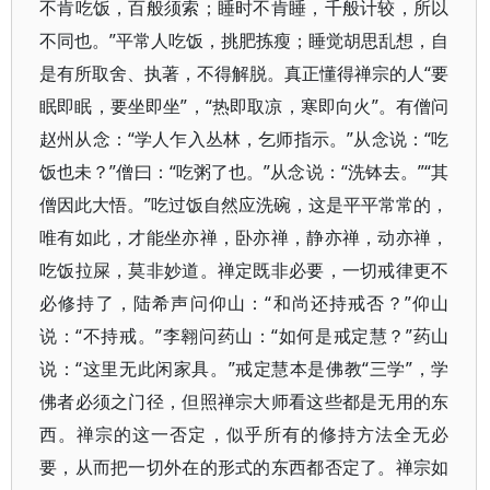
不肯吃饭，百般须索；睡时不肯睡，千般计较，所以
不同也。”平常人吃饭，挑肥拣瘦；睡觉胡思乱想，自
是有所取舍、执著，不得解脱。真正懂得禅宗的人“要
眠即眠，要坐即坐”，“热即取凉，寒即向火”。有僧问
赵州从念：“学人乍入丛林，乞师指示。”从念说：“吃
饭也未？”僧曰：“吃粥了也。”从念说：“洗钵去。”“其
僧因此大悟。”吃过饭自然应洗碗，这是平平常常的，
唯有如此，才能坐亦禅，卧亦禅，静亦禅，动亦禅，
吃饭拉屎，莫非妙道。禅定既非必要，一切戒律更不
必修持了，陆希声问仰山：“和尚还持戒否？”仰山
说：“不持戒。”李翱问药山：“如何是戒定慧？”药山
说：“这里无此闲家具。”戒定慧本是佛教“三学”，学
佛者必须之门径，但照禅宗大师看这些都是无用的东
西。禅宗的这一否定，似乎所有的修持方法全无必
要，从而把一切外在的形式的东西都否定了。禅宗如