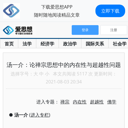
下载爱思想APP
立即下载
随时随地阅读精品文章
登录
注册
首页
法学
经济学
政治学
国际关系
社会学
汤一介：论禅宗思想中的内在性与超越性问题
选择字号：
大
中
小
本文共阅读 5117 次 更新时间：
2021-08-03 20:34
进入专题：
禅宗
内在性
超越性
佛学
●
汤一介
(
进入专栏
)