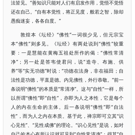
法皆见。”善知识只能对人们有启发作用，觉悟不觉悟
还在自己。“自有本觉性，将正见度，般若之智，除却
愚痴迷妄，各各自度。”
敦煌本《坛经》“佛性”一词很少见，但元宗宝
本“佛性”则多见。《坛经》有两处说到“佛性”较重
要：一是慧能在黄梅五祖处所作的偈：“佛性常清
净”；另一处是答韦使君问，说“造寺、布施、供
养”等“实无功德”时说：“功德在法身，非在福田；自
法性是功德，平直是德。内见佛性，外行恭敬。”前一
条说明“佛性”的本质是“常清净”。这与“自性”一样，所
以所谓“佛性”即“自性”，亦即为人之本性，它是每个
人的内在生命的主体。后一条说明“佛性”即“自法
性”，而为人之内在本质。基于此，禅宗即可立其“识
心见性”、“见性成佛”的理论。“识心见性”是说，如对
自己的本心有所认识就可见到“自性常清净”；得其“自