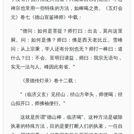
禅宗也常用一些特殊的方法，如棒喝之类。《五灯会
元》卷七《德山宣鉴禅师》中载：
“僧问：如何是菩提？师打曰：出去，莫向这里
屙。问：如何是佛？师曰：佛是西天老比丘。雪峰
问：从上宗秉，学人还有分别也无？师打一棒曰：道
什么？曰：不会。至明日请益，师曰：我宗无语句，
实无一法与人。峰因此有省。”
《景德传灯录》卷十二载：
“（临济义玄）见径山，径山方举头，师便喝；径
山拟开口，师拂袖便行。”
这就是所谓“德山棒，临济喝”。这种方法是破除
执著的特殊方法，目的是要打断人们的执著，一任自