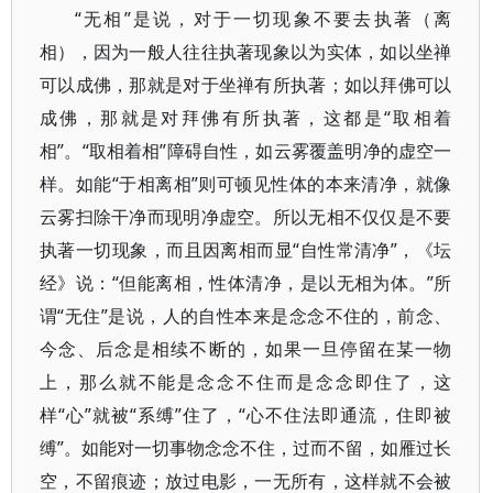
“无相”是说，对于一切现象不要去执著（离
相），因为一般人往往执著现象以为实体，如以坐禅
可以成佛，那就是对于坐禅有所执著；如以拜佛可以
成佛，那就是对拜佛有所执著，这都是“取相着
相”。“取相着相”障碍自性，如云雾覆盖明净的虚空一
样。如能“于相离相”则可顿见性体的本来清净，就像
云雾扫除干净而现明净虚空。所以无相不仅仅是不要
执著一切现象，而且因离相而显“自性常清净”，《坛
经》说：“但能离相，性体清净，是以无相为体。”所
谓“无住”是说，人的自性本来是念念不住的，前念、
今念、后念是相续不断的，如果一旦停留在某一物
上，那么就不能是念念不住而是念念即住了，这
样“心”就被“系缚”住了，“心不住法即通流，住即被
缚”。如能对一切事物念念不住，过而不留，如雁过长
空，不留痕迹；放过电影，一无所有，这样就不会被