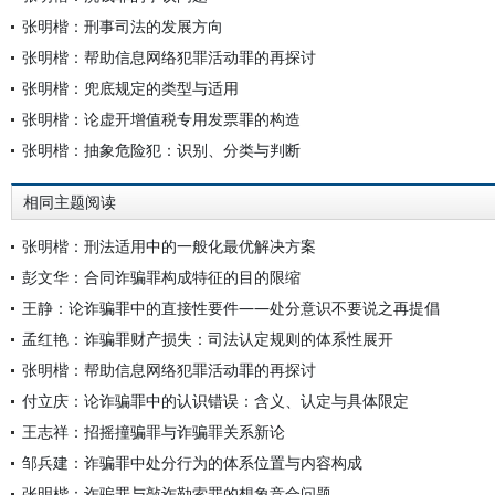
张明楷：刑事司法的发展方向
张明楷：帮助信息网络犯罪活动罪的再探讨
张明楷：兜底规定的类型与适用
张明楷：论虚开增值税专用发票罪的构造
张明楷：抽象危险犯：识别、分类与判断
相同主题阅读
张明楷：刑法适用中的一般化最优解决方案
彭文华：合同诈骗罪构成特征的目的限缩
王静：论诈骗罪中的直接性要件——处分意识不要说之再提倡
孟红艳：诈骗罪财产损失：司法认定规则的体系性展开
张明楷：帮助信息网络犯罪活动罪的再探讨
付立庆：论诈骗罪中的认识错误：含义、认定与具体限定
王志祥：招摇撞骗罪与诈骗罪关系新论
邹兵建：诈骗罪中处分行为的体系位置与内容构成
张明楷：诈骗罪与敲诈勒索罪的想象竞合问题