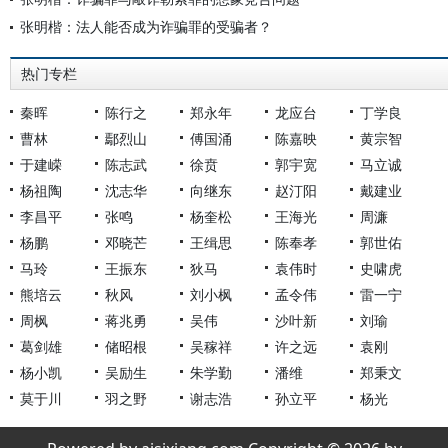
张明楷：法人能否成为诈骗罪的受骗者？
热门专栏
秦晖
陈行之
郑永年
龙应台
丁学良
曹林
鄢烈山
傅国涌
陈嘉映
黄宗智
于建嵘
陈志武
徐贲
郭宇宽
马立诚
杨祖陶
沈志华
向继东
赵汀阳
戴建业
李昌平
张鸣
杨奎松
王海光
周濂
杨鹏
邓晓芒
王缉思
陈奉孝
郭世佑
马玲
王振东
狄马
袁伟时
史啸虎
熊培云
秋风
刘小枫
孟令伟
雷一宁
周枫
蒋兆勇
吴伟
沙叶新
刘瑜
葛剑雄
储昭根
吴稼祥
许之远
袁刚
杨小凯
吴励生
朱学勤
潘维
郑秉文
莫于川
羽之野
谢志浩
孙立平
杨光