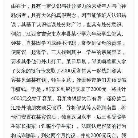
由在于，具有一定认识与处分能力的未成年人与心神
耗弱者，具有大体的真假观念，因而能够陷入认识错
误；其基于认识错误处分财产时，也具有处分意识。
例如，江西省吉安市永丰县某小学六年级学生邹某、
钟某、肖某因学习成绩不理想，常受到父母的责骂，
便商议一起逃学。三人找到其中一学生的亲属容某，
要求其带他们外出打工。某日早晨，邹某瞒着家人拿
了父亲的银行卡支取了2000元和钟某一起找到容某。
容某见邹某有钱，顿生歹意，便谎称带他们去贩卖假
币赚钱。于是，邹某又到银行支取了2000元，将共计
4000元交给了容某。容某将钱据为己有后，谎称款已
汇给外地朋友购买假币，并将邹某等人带到南昌，将
他们安置在某宾馆后，独自返回永丰，后三名受骗学
生家长报案（诈骗小学生案）。法院认定容某的行为
构成诈骗罪，判处两个月拘役，并处2000元罚金。我