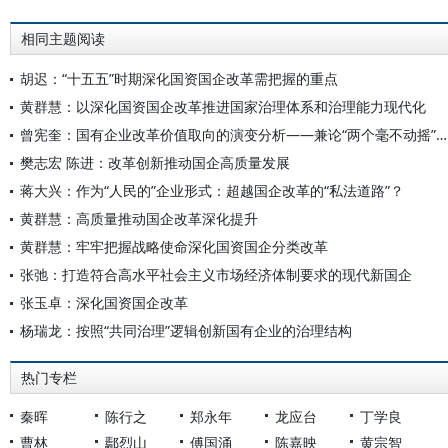
相同主题阅读
胡迟：“十五五”时期深化国资国企改革需把握的重点
黄群慧：以深化国资国企改革推进国家治理体系和治理能力现代化
曾宪奎：国有企业改革价值取向的演变分析——兼论“两个毫不动摇”之间的关系
樊志宏 陈进：改革创新推动国企高质量发展
蒋大兴：作为“人民的”企业形式：超越国企改革的“私法道路”？
黄群慧：高质量推动国企改革深化提升
黄群慧：牢牢把握战略使命深化国资国企分类改革
张弛：打造符合高水平社会主义市场经济体制要求的现代新国企
张玉卓：深化国资国企改革
杨瑞龙：按照“共同治理”逻辑创新国有企业的治理结构
热门专栏
秦晖
陈行之
郑永年
龙应台
丁学良
曹林
鄢烈山
傅国涌
陈嘉映
黄宗智