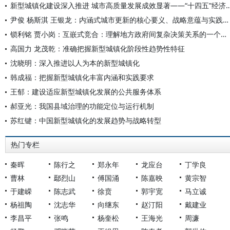
新型城镇化建设深入推进 城市高质量发展成效显著——“十四五”经济
尹俊 杨斯淇 王银龙：内涵式城市更新的核心要义、战略意蕴与实践进路
锁利铭 贾小岗：互嵌式竞合：理解地方政府间复杂决策关系的一个新视角
高国力 龙茂乾：准确把握新型城镇化阶段性趋势性特征
沈晓明：深入推进以人为本的新型城镇化
韩成福：把握新型城镇化丰富内涵和实践要求
王郁：建设适应新型城镇化发展的公共服务体系
郝亚光：我国县域治理的功能定位与运行机制
苏红键：中国新型城镇化的发展趋势与战略转型
热门专栏
秦晖
陈行之
郑永年
龙应台
丁学良
曹林
鄢烈山
傅国涌
陈嘉映
黄宗智
于建嵘
陈志武
徐贲
郭宇宽
马立诚
杨祖陶
沈志华
向继东
赵汀阳
戴建业
李昌平
张鸣
杨奎松
王海光
周濂