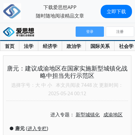
下载爱思想APP
立即下载
随时随地阅读精品文章
登录
注册
首页
法学
经济学
政治学
国际关系
社会学
唐元：建议成渝地区在国家实施新型城镇化战
略中担当先行示范区
选择字号：
大
中
小
本文共阅读 7448 次 更新时间：
2025-05-24 00:12
进入专题：
新型城镇化
成渝地区
●
唐元
(
进入专栏
)