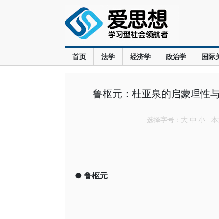
首页
法学
经济学
政治学
国际
鲁枢元：杜亚泉的启蒙理性与
选择字号：
大
中
小
本文
●
鲁枢元