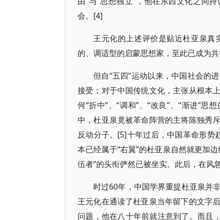
由”与“思想独立”，他在东西文化之间
会。[4]
王元化的上述评价是贴近杜亚泉真
的、调适型的启蒙思想家，至此已成为共
但自“五四”运动以来，中国社会的
接受；对于中国传统文化，主张从根本
何“折中”、“调和”、“改良”、“渐进
中，杜亚泉竟被革命阵营的主将陈独秀
反动分子。[5]十年过后，中国革命形势
本已经属于“右翼”的杜亚泉自然就更加
伍者”的头衔俨然已被坐实。此后，在风
时过60年，中国学界重提杜亚泉并
王元化在通读了杜亚泉当年留下的文字
问题，他在八十年前就注意到了。而且，