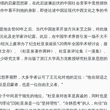
实绩的启蒙思想家，在此后波澜起伏的中国社会变革中竟然很快
著作中看不到他的身影，即使论述中国近现代中西文化之争的书
已是他去世60年之后、当代中国改革开放方兴未艾之际，对此做
王元化及史学家许纪霖。此后，在中国学术界曾引发一场不大不
家乡绍兴上虞举办了纪念杜亚泉诞辰120周年全国学术研讨会，接
泉文存》、《杜亚泉著作两种》、杜亚泉评论集《一溪集》、
不少研究文章，并出版了浙江大学高力克教授研究杜亚泉思想的
思想界视野，大多学者认可了王元化对他的定位：“他在胡适之
仅是启蒙者，也是一位自由主义者。”
分子中间居于领先的地位。”杜亚泉对改革是真诚的，同时也是
论”[3]杜亚泉是一位“坚持理性”、“冷静思考”的人，向往“自