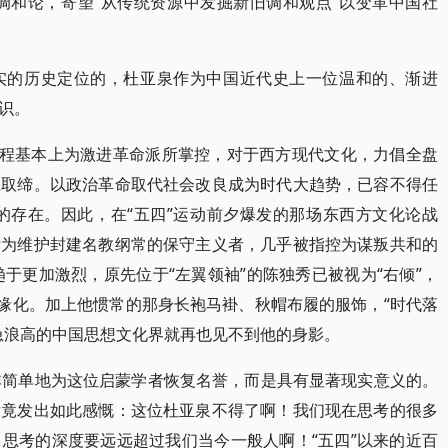
持调和论，寄望“从传统资源中发掘新旧调和观点”以变革中国社
实的历史定位的，杜亚泉作为中国近代史上一位温和的、渐进
识。
进程基本上为激进革命派所掌控，对于西方现代文化，力倡全盘
上取缔。以政治革命取代社会改良成为时代大趋势，已容不得任
”思想的存在。因此，在“五四”运动前夕爆发的那场东西方文化论战
斥为维护封建名教纲常的保守主义者，几乎被指控为谋叛共和的
趋于更加激烈，原先位于“左翼领袖”的陈独秀已被视为“右倾”，
边缘化。加上他惯常的那身长袍马褂、秋帽布履的服饰，“时代落
急浪高的中国思想文化界就再也见不到他的身影。
非简单地为这位启蒙学者恢复名誉，而是具有显著现实意义的。
后竟发出如此感慨：这位杜亚泉不得了啊！我们现在思考的很多
思考的深度要远远超过我们当今一般人啊！“五四”以来的近百