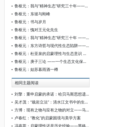
鲁枢元：我与“精神生态”研究三十年——后现代视域中的天人和解
鲁枢元：东坡与刚峰
鲁枢元：书与岁月
鲁枢元：愧对王元化先生
鲁枢元：我与“精神生态”研究三十年 ——后现代视域中的天人和解
鲁枢元：东方诗哲与现代性生态陷阱——从泰戈尔1924年的中国之旅说起
鲁枢元：杜亚泉的启蒙理性与生态意识 ——兼及生态时代的东西方文化交流
鲁枢元：庚子三论 ——一个生态文化保守主义者的言说（前言）
鲁枢元：姑苏暮雨酒一樽
相同主题阅读
刘擎：重申启蒙的承诺：哈贝马斯思想遗产及其当代处境
吴才茂：“栽岩立法”：清水江文书中的生态意识与生态治理
方博：现有之物与应有之物的对立——马克思最初的哲学困惑及其解答
卢春红：“教化”的启蒙困境与美学方案
冯嘉荟：启蒙理性还是历史经验——黑格尔论法的自然与历史