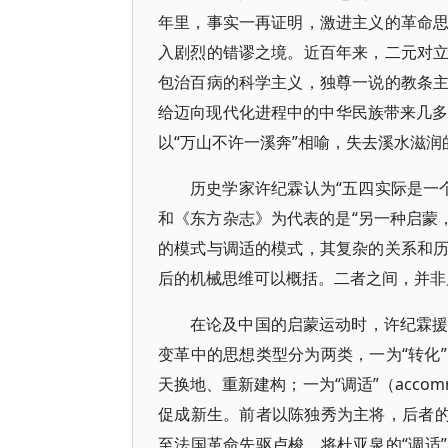
年里，事实一再证明，激进主义的革命
入剧烈的错谬之境。近百年来，二元对
包治百病的科学主义，独尊一说的教条
给迈向现代化进程中的中华民族带来几多
以“万山不许一溪奔”相喻，失去溪水滋
历史学家许纪霖认为“五四实际是一个
和《东方杂志》为代表的是“另一种启蒙
的模式与调适的模式，其复杂的关系和
后的机械思维可以概括。二者之间，并非启
在论及中国的启蒙运动时，许纪霖援引美
变革中的思想类型分为两类，一为“转化”（tra
天换地、重新建构；一为“调适”（accomm
促成新生。前者以陈独秀为主将，后者的
至法国革命先驱卢梭，将杜亚泉的“调适