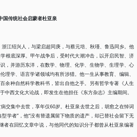
中国传统社会启蒙者杜亚泉
3年，浙江绍兴人，与梁启超同庚，与蔡元培、秋瑾、鲁迅同乡。他
旧学根底深厚。甲午战争后，受时代大潮冲击，以开启民智、济
知识，并游历东洋，在数学、物理、化学、生物学、生理学、心
、伦理学、语言学诸领域均有所涉猎。他一生从事教育、编辑、
的百余种自然科学教科书，皆出自他之手。另有哲学专著《人生
关于中西文化大论战，即发生在他担任《东方杂志》主编期间。
贫病交集中去世，享年仅60岁。杜亚泉去世之后，胡愈之在悼词
典型学者”，他“没有替遗属留下物质的遗产，却已替社会留下无
的后继者在回忆文章中说，与他同代的知识分子都曾从杜亚泉编著