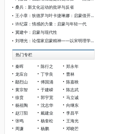
桑兵：新文化运动的批评与反省
王小章：狄德罗与叶卡捷琳娜：启蒙借开明君主而行？
许纪霖：情感的力量：启蒙与年轻一代
冀建中：启蒙与现代性
刘增光：论儒家启蒙精神——以宋明理学为视角
热门专栏
秦晖
陈行之
郑永年
龙应台
丁学良
曹林
鄢烈山
傅国涌
陈嘉映
黄宗智
于建嵘
陈志武
徐贲
郭宇宽
马立诚
杨祖陶
沈志华
向继东
赵汀阳
戴建业
李昌平
张鸣
杨奎松
王海光
周濂
杨鹏
邓晓芒