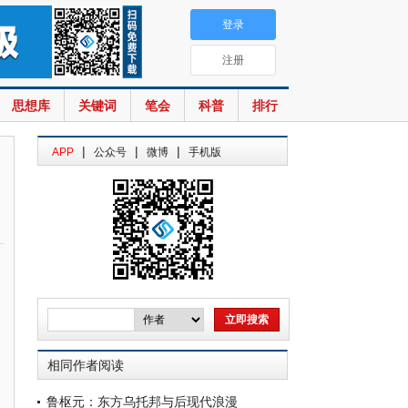
登录
注册
思想库
关键词
笔会
科普
排行
|
|
|
APP
公众号
微博
手机版
相同作者阅读
鲁枢元：东方乌托邦与后现代浪漫