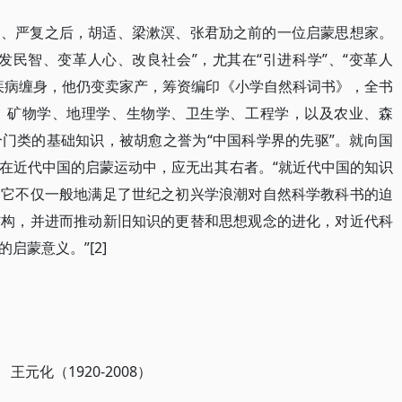
闳、严复之后，胡适、梁漱溟、张君劢之前的一位启蒙思想家。
发民智、变革人心、改良社会”，尤其在“引进科学”、“变革人
疾病缠身，他仍变卖家产，筹资编印《小学自然科词书》，全书
、矿物学、地理学、生物学、卫生学、工程学，以及农业、森
门类的基础知识，被胡愈之誉为“中国科学界的先驱”。就向国
在近代中国的启蒙运动中，应无出其右者。“就近代中国的知识
，它不仅一般地满足了世纪之初兴学浪潮对自然科学教科书的迫
结构，并进而推动新旧知识的更替和思想观念的进化，对近代科
启蒙意义。”[2]
王元化（1920-2008）