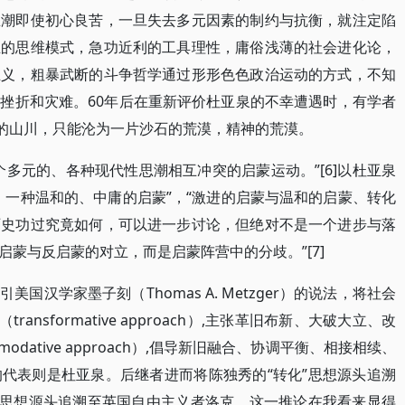
思潮即使初心良苦，一旦失去多元因素的制约与抗衡，就注定陷
立的思维模式，急功近利的工具理性，庸俗浅薄的社会进化论，
主义，粗暴武断的斗争哲学通过形形色色政治运动的方式，不知
挫折和灾难。60年后在重新评价杜亚泉的不幸遭遇时，有学者
润的山川，只能沦为一片沙石的荒漠，精神的荒漠。
多元的、各种现代性思潮相互冲突的启蒙运动。”[6]以杜亚泉
，一种温和的、中庸的启蒙”，“激进的启蒙与温和的启蒙、转化
历史功过究竟如何，可以进一步讨论，但绝对不是一个进步与落
蒙与反启蒙的对立，而是启蒙阵营中的分歧。”[7]
国汉学家墨子刻（Thomas A. Metzger）的说法，将社会
nsformative approach）,主张革旧布新、大破大立、改
odative approach）,倡导新旧融合、协调平衡、相接相续、
代表则是杜亚泉。后继者进而将陈独秀的“转化”思想源头追溯
”思想源头追溯至英国自由主义者洛克。这一推论在我看来显得