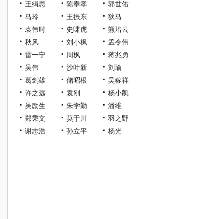
王缉思
陈奉孝
郭世佑
马玲
王振东
狄马
袁伟时
史啸虎
熊培云
秋风
刘小枫
孟令伟
雷一宁
周枫
蒋兆勇
吴伟
沙叶新
刘瑜
葛剑雄
储昭根
吴稼祥
许之远
袁刚
杨小凯
吴励生
朱学勤
潘维
郑秉文
莫于川
羽之野
谢志浩
孙立平
杨光