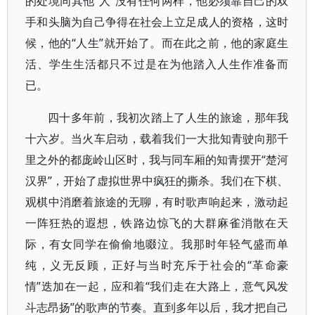
的处境同其他“人”没有任何两样，他必须靠自己的双
手和头脑为自己争得在社会上立足成人的资格，这时
候，他的“人生”就开始了。而在此之前，他的家庭生
活、学生生活都只不过是在为他踏入人生作准备而
已。
四十多年前，我初次踏上了人生的旅途，那年我
十六岁。当火车启动，载着我们一大批知青驶向那千
里之外的都庞岭山区时，我与同车厢的知青摆开“楚河
汉界”，开始了虚拟世界中疯狂的撕杀。我们在下棋、
观棋中消磨着旅途的无聊，有时歌声响起来，激动起
一阵狂热的遐想，铁路边惊飞的大群麻雀消散在天
际，有女同学在偷偷地啜泣。我那时年轻气盛而单
纯，义无反顾，正好与当时充斥于社会的“革命豪
情”迭加在一起，应和着“我们走在大路上，意气风发
斗志昂扬”的歌声的节奏。直到多年以后，我才把自己