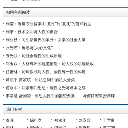
相同主题阅读
刘莹：近世东亚儒学由“复性”到“复礼”的范式转型
刘擎：技术文明与人性的黄昏
刘亚秋：向生活世界的敞开：文学的社会力量
张光芒：鲁迅与“人心文化”
阙光联：论社会理性的生成原理
郑玉双：人格尊严的规范塑造：论人权的法理证成
任蜜林：论周敦颐对人性、物性统一性的构建
谭启平 黄家镇：民法总则中的法人分类
何永军：法家刑罚思想：理性之光与君本之殇
李亭慧 舒国滢：重思人性中的欲望要素——与何怀宏教授商榷
热门专栏
秦晖
陈行之
郑永年
龙应台
丁学良
曹林
鄢烈山
傅国涌
陈嘉映
黄宗智