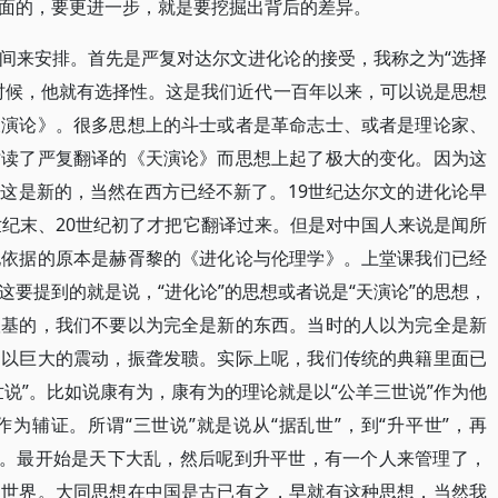
面的，要更进一步，就是要挖掘出背后的差异。
间来安排。首先是严复对达尔文进化论的接受，我称之为“选择
时候，他就有选择性。这是我们近代一百年以来，可以说是思想
天演论》。很多思想上的斗士或者是革命志士、或者是理论家、
时读了严复翻译的《天演论》而思想上起了极大的变化。因为这
这是新的，当然在西方已经不新了。19世纪达尔文的进化论早
世纪末、20世纪初了才把它翻译过来。但是对中国人来说是闻所
他依据的原本是赫胥黎的《进化论与伦理学》。上堂课我们已经
要提到的就是说，“进化论”的思想或者说是“天演论”的思想，
根基的，我们不要以为完全是新的东西。当时的人以为完全是新
们以巨大的震动，振聋发聩。实际上呢，我们传统的典籍里面已
说”。比如说康有为，康有为的理论就是以“公羊三世说”作为他
为辅证。所谓“三世说”就是说从“据乱世”，到“升平世”，再
的。最开始是天下大乱，然后呢到升平世，有一个人来管理了，
同世界。大同思想在中国是古已有之，早就有这种思想，当然我