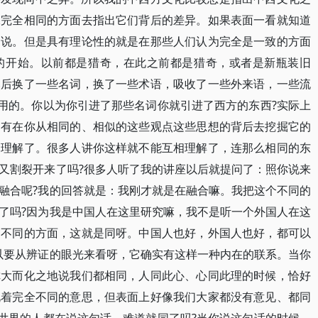
像完全相同的方面去指出它们背后的差异。如果表面一看就知道
白说。但是具有理论性的就是在那些人们认为完全是一致的方面
的开始。以前都是猎奇，在此之前都是猎奇，或者是新瓶装旧
然后换了一些名词，换了一些术语，吸收了一些外来语，一些流
么用的。你以为你引进了那些名词你就引进了西方的东西?实际上
只有在你从相同的、相似的这些观点这些思想的背后去挖掘它的
相理解了。很多人讲你这样就不能互相理解了，连那么相同的东
又割裂开来了吗?很多人听了我的讲座以后就提问了：照你说来
融合呢?我的回答就是：我刚才就是在融合嘛。我把这个不同的
了吗?因为我是中国人在这里研究嘛，我不是听一个外国人在这
了不同的方面，这就是同呀。中国人也好，外国人也好，都可以
以要从辨证的眼光来看呀，它确实有这样一种内在的联系。当你
你大而化之地说我们都相同，人同此心、心同此理的时候，恰好
说着完全不同的意思，但表面上好像我们大家都没有意见、都同