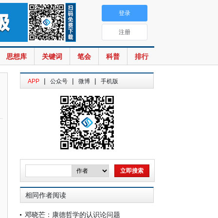
登录
注册
思想库
关键词
笔会
科普
排行
|
|
|
APP
公众号
微博
手机版
相同作者阅读
邓晓芒：康德哲学的认识论问题