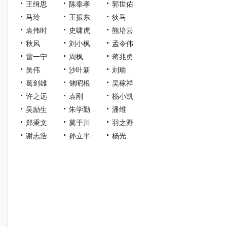
王缉思
陈奉孝
郭世佑
马玲
王振东
狄马
袁伟时
史啸虎
熊培云
秋风
刘小枫
孟令伟
雷一宁
周枫
蒋兆勇
吴伟
沙叶新
刘瑜
葛剑雄
储昭根
吴稼祥
许之远
袁刚
杨小凯
吴励生
朱学勤
潘维
郑秉文
莫于川
羽之野
谢志浩
孙立平
杨光