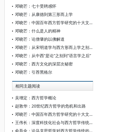
邓晓芒：七十受聘感怀
邓晓芒：从康德到第三形而上学
邓晓芒：中国百年西方哲学研究的十大文化错位
邓晓芒：什么是人的精神
邓晓芒：论僧肇的以佛解道
邓晓芒：从宋明道学与西方形而上学之别看中西文化分野
邓晓芒：从中西“是论”之别到“语言学之后”
邓晓芒：西方文化的深层次秘密
邓晓芒：引荐黑格尔
相同主题阅读
吴增定：西方哲学概论
赵敦华：20世纪西方哲学的危机和出路
邓晓芒：中国百年西方哲学研究的十大文化错位
王伟长：深度科技化社会与西方哲学传统反思
俞吾金：论马克思哲学对西方哲学传统的扬弃——兼论马克思的实践、自由概念与康德的关系