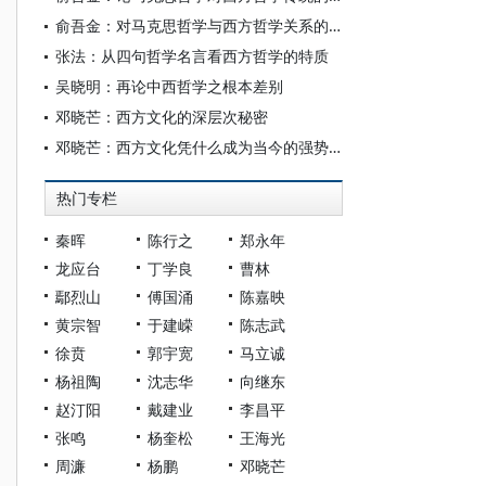
俞吾金：对马克思哲学与西方哲学关系的再认识
张法：从四句哲学名言看西方哲学的特质
吴晓明：再论中西哲学之根本差别
邓晓芒：西方文化的深层次秘密
邓晓芒：西方文化凭什么成为当今的强势文化
热门专栏
秦晖
陈行之
郑永年
龙应台
丁学良
曹林
鄢烈山
傅国涌
陈嘉映
黄宗智
于建嵘
陈志武
徐贲
郭宇宽
马立诚
杨祖陶
沈志华
向继东
赵汀阳
戴建业
李昌平
张鸣
杨奎松
王海光
周濂
杨鹏
邓晓芒