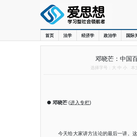
首页
法学
经济学
政治学
国际
邓晓芒：中国
选择字号：
大
中
小
本文共
●
邓晓芒
(
进入专栏
)
今天给大家讲方法论的最后一讲。