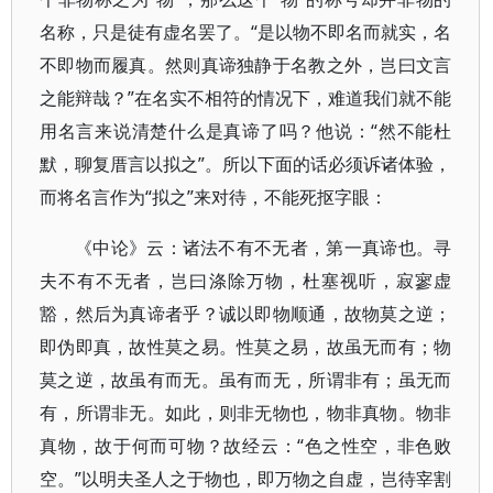
名称，只是徒有虚名罢了。“是以物不即名而就实，名
不即物而履真。然则真谛独静于名教之外，岂曰文言
之能辩哉？”在名实不相符的情况下，难道我们就不能
用名言来说清楚什么是真谛了吗？他说：“然不能杜
默，聊复厝言以拟之”。所以下面的话必须诉诸体验，
而将名言作为“拟之”来对待，不能死抠字眼：
《中论》云：诸法不有不无者，第一真谛也。寻
夫不有不无者，岂曰涤除万物，杜塞视听，寂寥虚
豁，然后为真谛者乎？诚以即物顺通，故物莫之逆；
即伪即真，故性莫之易。性莫之易，故虽无而有；物
莫之逆，故虽有而无。虽有而无，所谓非有；虽无而
有，所谓非无。如此，则非无物也，物非真物。物非
真物，故于何而可物？故经云：“色之性空，非色败
空。”以明夫圣人之于物也，即万物之自虚，岂待宰割