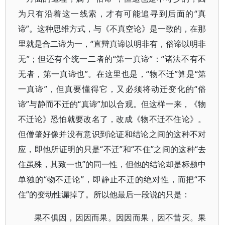
为只有沿着这一线索，才有可能追寻到后面的“真
谛”。这种思维方式，与《不真空论》是一致的，在那
里就是合二谛为一，“直辩真谛以明非有，俗谛以明非
无”；但还有个统一二者的“第一真谛”：“诸法不有不
无者，第一真谛也”。在这里也是，“物不迁”算是“第
一真谛”，但真要懂得它，又必须将动迁变化的“俗
谛”与静而不迁的“真谛”加以合观。但这样一来，《物
不迁论》恐怕就要改名了，改成《物不迁不住论》。
但僧肇好像并没有意识到论证和结论之间的这种不对
应，即他所证明的只是“不迁”和“不住”之间的这种“去
住虽殊，其致一也”的同一性，但他的结论却是标题中
单独的“物不迁论”，即静止不迁的绝对性，而把“不
住”的变动性漏掉了。所以他最后一段说的只是：
果不俱因，因因而果。因因而果，因不昔灭。果