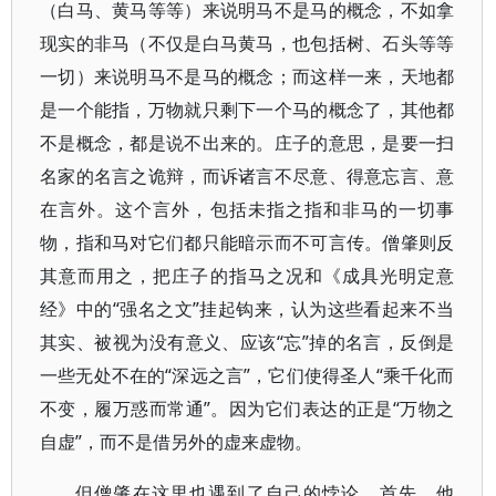
（白马、黄马等等）来说明马不是马的概念，不如拿
现实的非马（不仅是白马黄马，也包括树、石头等等
一切）来说明马不是马的概念；而这样一来，天地都
是一个能指，万物就只剩下一个马的概念了，其他都
不是概念，都是说不出来的。庄子的意思，是要一扫
名家的名言之诡辩，而诉诸言不尽意、得意忘言、意
在言外。这个言外，包括未指之指和非马的一切事
物，指和马对它们都只能暗示而不可言传。僧肇则反
其意而用之，把庄子的指马之况和《成具光明定意
经》中的“强名之文”挂起钩来，认为这些看起来不当
其实、被视为没有意义、应该“忘”掉的名言，反倒是
一些无处不在的“深远之言”，它们使得圣人“乘千化而
不变，履万惑而常通”。因为它们表达的正是“万物之
自虚”，而不是借另外的虚来虚物。
但僧肇在这里也遇到了自己的悖论。首先，他