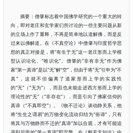
摘要：僧肇标志着中国佛学研究的一个重大的转
向，即对老庄和玄学家们所讨论的一些主要问题从新
的立场上作了重释，不再是简单地以道解佛，而是反
过来以佛解道。在《不真空论》中僧肇与印度哲学思
想的真正对接是，将“有生于无”这一老庄形而上学模
型认识论化、“唯识化”。僧肇的“非有非无”作为佛
家“第一真谛”是以“无”解“空”，但由于将“无”引申为“不
真”，这就不但偏离了道家形而上学的实践性
的“无”（“无为”），而且也未能走进西方形而上学的
理论性的“无”（“非存在”），而是引向了佛家信仰的
真谛（“不真即空”）。《物不迁论》谈动静关系，他
将“生生之谓易”的万物变化流动归结为“俗谛”，只有
将其与万物静而不迁的“真谛”加以合观，才有可能追
寻到后面的“第一真谛”即涅槃。在《般若无知论》中