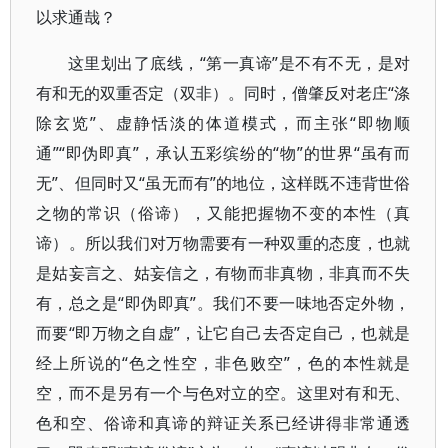
以求通哉？
这里划出了底线，“第一真谛”是不有不无，是对
有和无的双重否定（双非）。同时，僧肇反对老庄“涤
除玄览”、虚静恬淡的体道模式，而主张“即物顺
通”“即伪即真”，承认五彩缤纷的“物”的世界“虽有而
无”、但同时又“虽无而有”的地位，这样既不违背世俗
之物的常识（俗谛），又能把握物不变的本性（真
谛）。所以我们对万物需要有一种双重的态度，也就
是姑妄言之、姑妄信之，有物而非真物，非真而不失
有，总之是“即伪即真”。我们不要一味地否定外物，
而要“即万物之自虚”，让它自己去否定自己，也就是
经上所说的“色之性空，非色败空”，色的本性就是
空，而不是另有一个与色对立的空。这里对有和无、
色和空、俗谛和真谛的辩证关系已经讲得非常通透