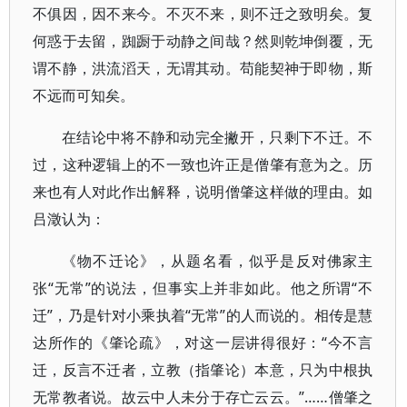
不俱因，因不来今。不灭不来，则不迁之致明矣。复
何惑于去留，踟蹰于动静之间哉？然则乾坤倒覆，无
谓不静，洪流滔天，无谓其动。苟能契神于即物，斯
不远而可知矣。
在结论中将不静和动完全撇开，只剩下不迁。不
过，这种逻辑上的不一致也许正是僧肇有意为之。历
来也有人对此作出解释，说明僧肇这样做的理由。如
吕澂认为：
《物不迁论》，从题名看，似乎是反对佛家主
张“无常”的说法，但事实上并非如此。他之所谓“不
迁”，乃是针对小乘执着“无常”的人而说的。相传是慧
达所作的《肇论疏》，对这一层讲得很好：“今不言
迁，反言不迁者，立教（指肇论）本意，只为中根执
无常教者说。故云中人未分于存亡云云。”……僧肇之