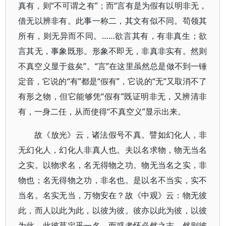
真有，则“不可谓之有”；而“言有是为假有以明非无，
借无以辨非有。此事一称二，其文有似不同。苟领其
所有，则无异而不同。……欲言其有，有非真生；欲
言其无，事象既形。形象不即无，非真非实有。然则
不真空义显于兹矣”。“言”在这里虽然总是做不到一锤
定音，它说的“有”都是“假有”，它说的“无”又取消不了
有形之物，但它能够凭“假有”既证明非无，又辨清非
有，一身二任，从而使得“不真空义”显示出来。
故《放光》云，诸法假号不真。譬如幻化人，非
无幻化人，幻化人非真人也。夫以名求物，物无当名
之实。以物求名，名无得物之功。物无当名之实，非
物也；名无得物之功，非名也。是以名不当实，实不
当名。名实无当，万物安在？故《中观》云：物无彼
此，而人以此为此，以彼为彼。彼亦以此为彼，以彼
为此。此彼莫定乎一名，而惑者怀必然之志。然则彼