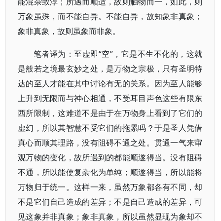
能混杂致淳；所遇而顺适，故则触物而一，如此，则
万象虽殊，而不能自异。不能自异，故知象非真象；
象非真象，故则虽象而非象。
笔者译为：至虚即“空”，它是不生不化的，这就
是般若之境最玄妙之处，是万物之宗极，只有圣明特
达的至人才能在其中讨论有无的关系。因为至人能够
上升到无限而与神心相通，不受耳目声色这些有限东
西所限制，这难道不是由于在万物身上看到了它们的
虚幻，所以其智慧不受它们的拖累吗？于是圣人凭借
真心而顺其理路，没有阻碍不通之处。贯通一气来审
观万物的变化，故所遇到的都能顺遂得当。没有阻碍
不通，所以能使复杂化为单纯；顺遂得当，所以能将
万物归于统一。这样一来，虽然万象都各有不同，却
不是它们自己造成的差异；不是自己造成的差异，可
见这象并非真象；象非真象，所以虽然显现为象却不