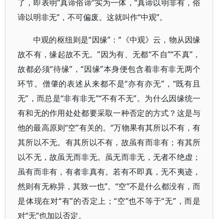
了，即表明“真谛俗谛”实为一体，“真谛以明非有，俗
谛以明非无”，不可偏废。这就叫作“中观”。
中观的枢纽则是“因缘”：“《中观》云，物从因缘
故不有，缘起故不无。”因为有、无都“不自”“不真”，
故都必须“待缘”，“因缘”本身便包含着非有非无两个
环节。僧肇的表述从来都不是“亦有亦无”，“既有且
无”，而总是“非有非无”“不有不无”。为什么因缘统一
有和无的作用处处都要采取一种否定的方式？这是与
他的最高原则“空”有关的。“万物果有其所以不有，有
其所以不无。有其所以不有，故虽有而非有；有其所
以不无，故虽无而非无。虽无而非无，无者不绝虚；
虽有而非有，有者非真有。若有不即真，无不夷迹，
然则有无称异，其致一也”。“空”不是什么都没有，而
是体现在对“有”的否定上；“空”也不等于“无”，而是
对“无”也加以否定。