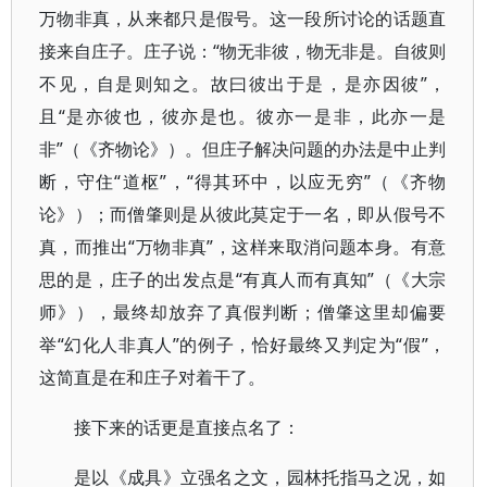
万物非真，从来都只是假号。这一段所讨论的话题直
接来自庄子。庄子说：“物无非彼，物无非是。自彼则
不见，自是则知之。故曰彼出于是，是亦因彼”，
且“是亦彼也，彼亦是也。彼亦一是非，此亦一是
非”（《齐物论》）。但庄子解决问题的办法是中止判
断，守住“道枢”，“得其环中，以应无穷”（《齐物
论》）；而僧肇则是从彼此莫定于一名，即从假号不
真，而推出“万物非真”，这样来取消问题本身。有意
思的是，庄子的出发点是“有真人而有真知”（《大宗
师》），最终却放弃了真假判断；僧肇这里却偏要
举“幻化人非真人”的例子，恰好最终又判定为“假”，
这简直是在和庄子对着干了。
接下来的话更是直接点名了：
是以《成具》立强名之文，园林托指马之况，如