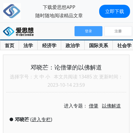
下载爱思想APP
立即下载
随时随地阅读精品文章
登录
注册
首页
法学
经济学
政治学
国际关系
社会学
邓晓芒：论僧肇的以佛解道
选择字号：
大
中
小
本文共阅读 13485 次 更新时间：
2023-10-14 23:59
进入专题：
僧肇
以佛解道
●
邓晓芒
(
进入专栏
)