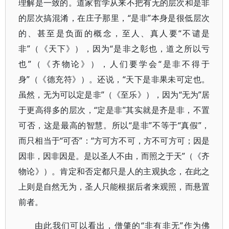
理解是一致的。道家哲学从来不把有无的层次和是非
的层次搞混淆，在庄子那里，“是非”本身是很低层次
的、甚至是负面的概念，至人、真人要“不谴是
非”（《天下》），因为“是非之彰也，道之所以亏
也”（《齐物论》），人们要学会“是非不得于
身”（《德充符》）。还说，“天下是非果未可定也。
虽然，无为可以定是非”（《至乐》），因为“无为”居
于更高得多的层次，“定是非”其实就是齐是非，不置
可否，这是最高的智慧。所以“是非”不等于“真假”，
而只相当于“可否”：“方可方不可，方不可方可；因是
因非，因非因是。是以圣人不由，而照之于天”（《齐
物论》）。肯定和否定都只是人的主观执念，在此之
上则是自然无为，圣人只能根据后者来观照，而悬置
前者。
由此我们可以看出，僧肇的“非有非无”作为佛