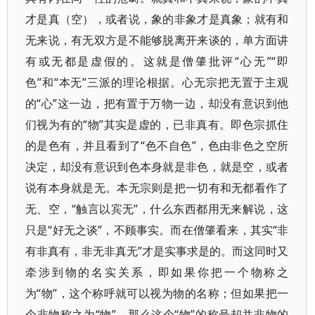
才是真（空），或者说，象的非象才是真象；就有和
无来说，有无双方是不能够脱离开来谈的，单方面讲
有或无都是虚假的。这就是僧肇批评“心无”“即
色”和“本无”三派的理论根据。心无宗把无置于主观
的“心”这一边，把有置于万物一边，却没有意识到他
们视为有的“物”其实是虚的，已非真有。即色宗抓住
的是色有，并且看到了“色不自色”，色由非色之空所
决定，却没有意识到色本身就是非色，就是空，或者
说有本身就是无。本无宗则是把一切有和无都看作了
无、空，“触言以宾无”，什么东西都用无来解说，这
只是“好无之谈”，不顾事实。而在僧肇看来，其实“非
有非真有，非无非真无”才是实事求是的。而这同时又
牵涉到物的名实关系，即如果你把一个物称之
为“物”，这个称呼就可以视为物的名称；但如果把一
个非物称之为“物”，那么这个“物”的称号却并非物的