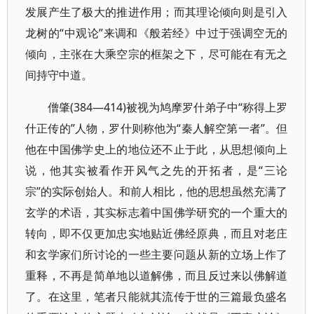
发展产生了极大的推进作用；而其理论倾向则是引入
龙树的“中观论”来调和《般若经》中过于强调空无的
倾向，主张在大乘空宗的框架之下，尽可能在有无之
间持守中道。
僧肇(384—414)被视为鸠摩罗什弟子中“称得上罗
什正传的”人物，罗什则称他为“秦人解空第一者”。但
他在中国佛学史上的地位还不止于此，从思想倾向上
说，他其实被看作开风气之先的开拓者，是“三论
宗”的实际创始人。和前人相比，他的思想虽然充满了
玄学的术语，其实标志着中国佛学研究的一个重大的
转向，即不仅更加忠实地贴近佛经原典，而且对老庄
和玄学家们所讨论的一些主要问题从新的立场上作了
重释，不再是简单地以道解佛，而且反过来以佛解道
了。在这里，笔者只能就其流传于世的三篇最负盛名