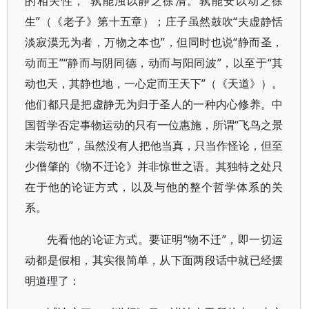
的相关性，“孰能浊以静之徐清。孰能安以动之徐
生”（《老子》第十五章）；庄子虽然鼓吹“夫虚静恬
淡寂漠无为者，万物之本也”，但同时也说“静而圣，
动而王”“静而与阴同德，动而与阳同波”，以至于“其
动也天，其静也地，一心定而王天下”（《天道》）。
他们都只是把虚静无为归于圣人的一种内心修养。中
国哲学否定事物运动的只有一位惠施，所谓“飞鸟之景
未尝动也”，虽然没有人把他当真，只当作怪论，但至
少僧肇的《物不迁论》并非惊世之语。其独特之处只
在于他的论证方式，以及与他的整个哲学体系的关
系。
先看他的论证方式。要证明“物不迁”，即一切运
动都是假相，其实很简单，从下面两段话中就已经摆
明道理了：