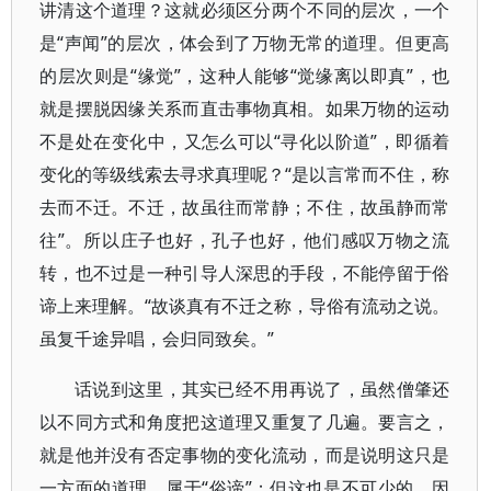
讲清这个道理？这就必须区分两个不同的层次，一个
是“声闻”的层次，体会到了万物无常的道理。但更高
的层次则是“缘觉”，这种人能够“觉缘离以即真”，也
就是摆脱因缘关系而直击事物真相。如果万物的运动
不是处在变化中，又怎么可以“寻化以阶道”，即循着
变化的等级线索去寻求真理呢？“是以言常而不住，称
去而不迁。不迁，故虽往而常静；不住，故虽静而常
往”。所以庄子也好，孔子也好，他们感叹万物之流
转，也不过是一种引导人深思的手段，不能停留于俗
谛上来理解。“故谈真有不迁之称，导俗有流动之说。
虽复千途异唱，会归同致矣。”
话说到这里，其实已经不用再说了，虽然僧肇还
以不同方式和角度把这道理又重复了几遍。要言之，
就是他并没有否定事物的变化流动，而是说明这只是
一方面的道理，属于“俗谛”；但这也是不可少的，因