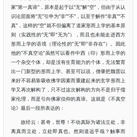
家“第一真谛”，原本是起于以“无”解“空”，但由于从认
识论层面将“无”引申为“非”“不”，以至于解作“非真”“不
真”，这样的“空”就不但偏离了道家形而上学的基本原
则（实践性的“无”即“无为”），而且也未能走进西方
形而上学的语境（理论性的“无”即“非存在”）。因此
他的“不真空论”虽然可以看作中西（印）形而上学的
一个杂交个体，却是没有生育能力的个体，无法繁育
出一门新型的形而上学。甚至可以说，僧肇把魏晋以
来好不容易靠吸收佛学因素而重建起来的玄学形而上
学又再次解构了，只不过这次解构的方向不是归于儒
家伦理，而是引向佛家信仰的真谛。这就是《不真空
论》最后一段所表达的：
故经云：甚奇，世尊！不动真际为诸法立处，非
离真而立处，立处即真也。然则道远乎哉？触事而