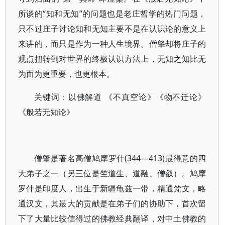
所谈的“知和无知”的问题也是老庄哲学的热门问题，
只不过庄子讨论知和无知主要不是在认识论的意义上
来讲的，而只是作为一种人生境界。僧肇却将庄子的
观点扭转到对世界的终极认识方法上，无知之知比无
为而为更重要，也更根本。
关键词：以佛解道 《不真空论》《物不迁论》
《般若无知论》
僧肇是著名高僧鸠摩罗什(344—413)最得意的四
大弟子之一（另三位是竺道生、道融、僧叡）。鸠摩
罗什是印度人，出生于新疆龟兹一带，精通梵文，略
通汉文，其最大的贡献是在弟子们的协助下，首次留
下了大量比较信得过的佛教经典翻译，对中土佛教的