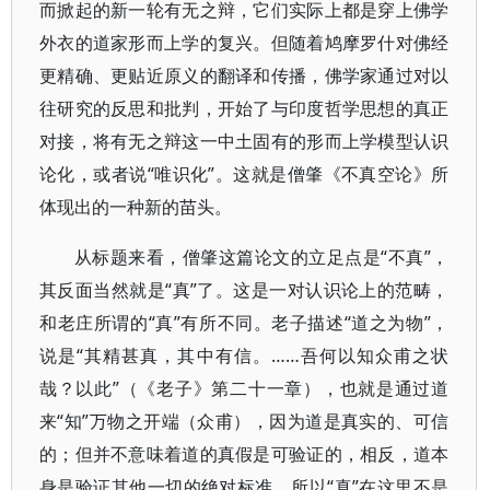
而掀起的新一轮有无之辩，它们实际上都是穿上佛学
外衣的道家形而上学的复兴。但随着鸠摩罗什对佛经
更精确、更贴近原义的翻译和传播，佛学家通过对以
往研究的反思和批判，开始了与印度哲学思想的真正
对接，将有无之辩这一中土固有的形而上学模型认识
论化，或者说“唯识化”。这就是僧肇《不真空论》所
体现出的一种新的苗头。
从标题来看，僧肇这篇论文的立足点是“不真”，
其反面当然就是“真”了。这是一对认识论上的范畴，
和老庄所谓的“真”有所不同。老子描述“道之为物”，
说是“其精甚真，其中有信。……吾何以知众甫之状
哉？以此”（《老子》第二十一章），也就是通过道
来“知”万物之开端（众甫），因为道是真实的、可信
的；但并不意味着道的真假是可验证的，相反，道本
身是验证其他一切的绝对标准。所以“真”在这里不是