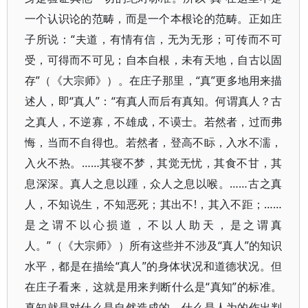
一个认识论的范畴，而是一个本根论的范畴。正如庄
子所说：“夫道，有情有信，无为无形；可传而不可
受，可得而不可见；自本自根，未有天地，自古以固
存”（《大宗师》）。在庄子那里，“真”更多地用来描
述人，即“真人”：“有真人而后有真知。何谓真人？古
之真人，不逆寡，不雄成，不谟士。若然者，过而弗
悔，当而不自得也。若然者，登高不眎，入水不濡，
入火不热。……其寝不梦，其觉无忧，其食不甘，其
息深深。真人之息以踵，众人之息以喉。……古之真
人，不知说生，不知恶死；其出不!，其入不距；……
是之谓不以心损道，不以人助天，是之谓真
人。”（《大宗师》）所有这些并不涉及“真人”的知识
水平，都是在描绘“真人”的身体状况和道德状况。但
在庄子看来，这就是用来判断什么是“真知”的标准。
真知就是对什么是自然造成的、什么是人为的作出判