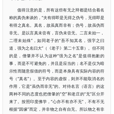
值得注意的是，所有这些有无之辩都是结合着名
称的真伪来谈的，“夫有得即是无得之伪号，无得即是
有得之真名。真名，故虽真而非有；伪号，故虽伪而
非无。是以言真未尝有，言伪未尝无。二言未始一，
二理未始殊”，如同老子的“吾不知其名，强字之曰
道，强为之名曰大”（《老子》第二十五章）。但不同
的是，僧肇并不认为这种“强为之名”是值得抱歉的
事，而是不可避免的，并且是应当的；名不是仅为暗
示性而随意假借的符号，而是本身具有实际内容的符
号（“真名”）。至于内容的虚假，则并不能取消名的
作用，它是“虽伪而非无”的。对待名言（语言）的这
两种不同的态度也把僧肇的“空”和老庄的“无”区分开
来了。按照印度佛学，“心亦不有亦不无”，不有不无
根据“因缘”而定，并非物之自有自无。所以物之有非