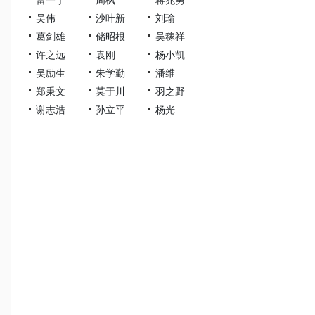
吴伟
沙叶新
刘瑜
葛剑雄
储昭根
吴稼祥
许之远
袁刚
杨小凯
吴励生
朱学勤
潘维
郑秉文
莫于川
羽之野
谢志浩
孙立平
杨光