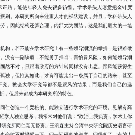
示正路，能使年轻人免去很多彷徨。学术带头人愿意把金针度
神振刷。本研究所向来注重人才的梯队建设，并且，学科带头人
辛劳，因此结构还算合理，内部尤为团结，这是我们最大的一笔
究机构，若不能在学术研究上有一些领导潮流的举措，是很难做
险。没有一副铁肩，不能勇于担当，害怕冒风险，如何能领导潮
转固然不对，只跟着政府的方针转同样没有出息。跟风能获得生
免孤独，但惟其如此，才有可能走出一条属于自己的路来，甚至
研究、教会大学研究等都不是跟风的结果，而是我们自己的选
折，但后来都成为本研究所的特色。
的同仁创造一个宽松的、能独立进行学术研究的环境。见解有高
轻学人独立思考，我常常对他们说：“政治上我负责，学术上你
对研究所同仁毫无督责。王汎森主持台湾中央研究院历史语言研
他也会时不时提醒一下，问一问研究的进度。问得多了，有的人