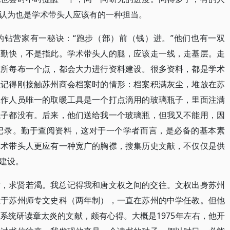
认为也是学术带头人应该有的一种担当。
的钻营家有一秘诀：“跑步（部）前（钱）进。”他们也有一双
要勤快，不是指此。学术带头人的腿，应该走一线，走基层。走
究所每布一个点，都会大力进行资料建设。很多资料，都是学术
直记得刚接触苏州商会档案时的情形：档案积满灰尘，堆放在苏
工作人员唯一的取暖工具是一个打点滴用的玻璃瓶子，里面注满
瓶子都没有。后来，他们送给我一个玻璃瓶，但我又不能用，因
记录。勤于查阅资料，这对于一个学者而言，是必备的基本素
学术带头人更应有一种宽广的胸襟，搜集历史文献，不仅仅是供
建设。
才，求贤若渴。我总记得我和唐文权之间的交往。文权出身苏州
业于苏州师专文史科（两年制），一直在苏州的中学任教。但他
系统研读章太炎的文献，颇有心得。大概是1975年左右，他开