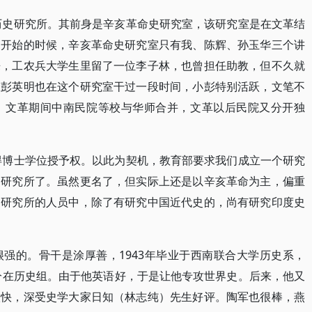
学历史研究所。其前身是辛亥革命史研究室，该研究室是在文革结
。开始的时候，辛亥革命史研究室只有我、陈辉、孙玉华三个讲
来，工农兵大学生里留了一位李子林，也曾担任助教，但不久就
、彭英明也在这个研究室干过一段时间，小彭特别活跃，文笔不
。文革期间中南民院等校与华师合并，文革以后民院又分开独
获得博士学位授予权。以此为契机，教育部要求我们成立一个研究
史研究所了。虽然更名了，但实际上还是以辛亥革命为主，偏重
史研究所的人员中，除了有研究中国近代史的，尚有研究印度史
强的。骨干是涂厚善，1943年毕业于西南联合大学历史系，
被分在历史组。由于他英语好，于是让他专攻世界史。后来，他又
很快，深受史学大家日知（林志纯）先生好评。陶军也很棒，燕