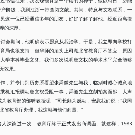
通过书信往来，我发现他真是一个读书的种子，假以时日，必能
浙资产阶级，我到江浙一带查阅文献。其间，特意与文权联系，一
一见这一位已经通信多年的朋友，好好了解了解他。经近距离接
养的深厚。
研讨会期间，他明确表示愿意从我治学。于是，我立即向学校打
教育局也很支持，但华师的顶头上司湖北省教育厅不答应，原因
规大学本科毕业文凭。我们多次说明唐文权的学术水平完全能够
无效果。
工作，并专门到历史系看望张舜徽先生与我，临别时诚心诚意地
就乘机汇报调动唐文权受阻一事，舜徽先生立刻拍案而起，大声
成为教育部的部聘教授呢！”司长颇为感动，安慰我们说：“我同
北省教育厅办理，我这就与他们商量。”
人深谈过一次，教育厅终于正式发出商调函。就这样，1983