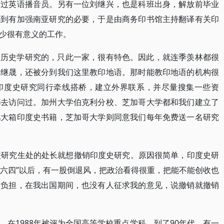
当过英语播音员。另有一位刘继兴，也是科班出身，解放前毕业
感到有加强南亚研究的必要，于是由商务印书馆主持翻译有关印
少很有意义的工作。
做历史学研究的，只此一家，很有特色。因此，就连季羡林都很
李继晟，还被分到我们这里教印地语。那时能教印地语的机构很
印度史研究同行牵线搭桥，建立外界联系，并尽量搜集一些资
都去访问过。加州大学伯克利分校、芝加哥大学都和我们建立了
几大箱印度史书籍，芝加哥大学则同意我们每年免费送一名研究
校研究生处的处长就想撤销印度史研究。原因很简单，印度史研
“六四”以后，有一股倒退风，把政治看得很重，把能不能创收也
个负担，在我出国期间，也没有人征求我的意见，说撤销就撤销
在1988年被评为全国高等学校重点学科。到了90年代，有一