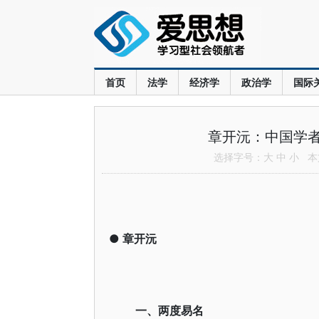
首页
法学
经济学
政治学
国际
章开沅：中国学
选择字号：
大
中
小
本文
●
章开沅
一、两度易名