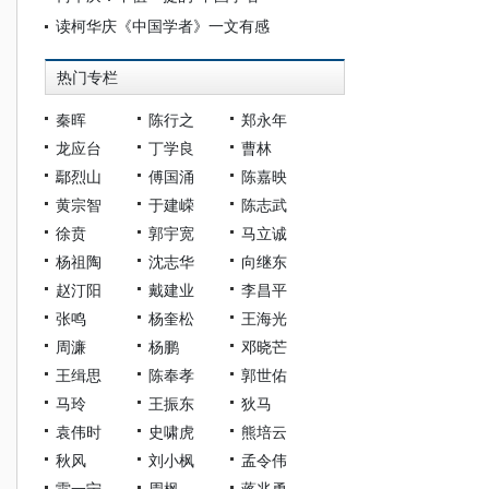
读柯华庆《中国学者》一文有感
热门专栏
秦晖
陈行之
郑永年
龙应台
丁学良
曹林
鄢烈山
傅国涌
陈嘉映
黄宗智
于建嵘
陈志武
徐贲
郭宇宽
马立诚
杨祖陶
沈志华
向继东
赵汀阳
戴建业
李昌平
张鸣
杨奎松
王海光
周濂
杨鹏
邓晓芒
王缉思
陈奉孝
郭世佑
马玲
王振东
狄马
袁伟时
史啸虎
熊培云
秋风
刘小枫
孟令伟
雷一宁
周枫
蒋兆勇