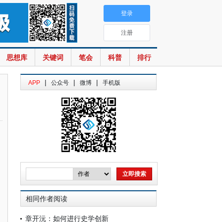
登录
注册
思想库
关键词
笔会
科普
排行
|
|
|
APP
公众号
微博
手机版
相同作者阅读
章开沅：如何进行史学创新